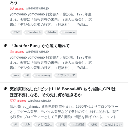
すぎたため、安価な社内AIツールへの移行を強制しは
ろう
じめたそうだ。 この話は非常に示唆に満ちている。 ま
60
users
wirelesswire.jp
ず第一に、無限の開発予算をもっているとも思えそう
yomoyomo yomoyomo 雑文書き／翻訳者。1973年生
なMicrosoftが最初にこの決定を下したことだ。 第二
まれ。著書に『情報共有の未来』（達人出版会）、訳
に、Claude Codeを提供するAnthlopic社はMicrosoftの
書に『デジタル音楽の行方』（翔泳社）、『Wiki
出資先であり主要なパートナーの一社でもある。この
Way』（ソフトバンク クリエイティブ）、『ウェブロ
Microsoftからの資金供給の停止は、両者にとっての利
SNS
Facebook
Media
business
グ・ハンドブック』（毎日コミュニケーションズ）が
益に長期的にダメ
ある。ネットを中心にコラムから翻訳まで横断的に執
筆活動を続ける。 先日、2026年のピューリッツァー
「Just for Fun」から遠く離れて
賞が発表され、ロイターが国内報道と専門報道の2部
35
users
wirelesswire.jp
門で受賞しました。専門報道部門で受賞したのは、
yomoyomo yomoyomo 雑文書き／翻訳者。1973年生
Metaが子どもを含むユーザーを有害なAIチャットボッ
まれ。著書に『情報共有の未来』（達人出版会）、訳
トや詐欺広告に故意に晒していたのを明らかにした調
書に『デジタル音楽の行方』（翔泳社）、『Wiki
査報道でした。具体的には、FacebookやInstagramで
Way』（ソフトバンク クリエイティブ）、『ウェブロ
oss
AI
community
ソフトウェア
1日あたり150億件もの詐欺広告が表示されており、そ
グ・ハンドブック』（毎日コミュニケーションズ）が
れはMetaの2024年の売り上げのおよそ一割（！）を
ある。ネットを中心にコラムから翻訳まで横断的に執
占めていた実態を暴くものでした。 今年の3月にも、
筆活動を続ける。 現代におけるデジタルエコシステム
突如実用化した1ビットLLM Bonsai-8B もう推論にGPUは
MetaとYouTu
のインフラをなしていると言ってよいオープンソー
ほぼ不要になる。その先に何が起きるか
ス・ソフトウエア（以下、OSS）の多くが、ごく少数
392
users
wirelesswire.jp
の開発者の半ば義務感によってなんとか維持されてい
清水 亮 ryo_shimizu 新潟県長岡市生まれ。1990年代よりプログラマー
るという問題は以前より定番の話題で、本連載でも
としてゲーム業界、モバイル業界などで数社の立ち上げに関わる。現在
「自由なソフトウェアと抗議と倫理の「（不）可能
も現役のプログラマーとして日夜AI開発に情熱を捧げている。 ソフトウ
性」について」や「米国の国家サイバーセキュリティ
ェアの革命は、突然やってくる。 ように見える。 カリフォルニア工科大
戦略とインフラとしてのオープンソース」で触れてい
AI
LLM
あとで読む
学習
人工知能
技術
これはすごい
学(以下カルテック)のババク・ハッシビ教授が率いる研究チームPrismが