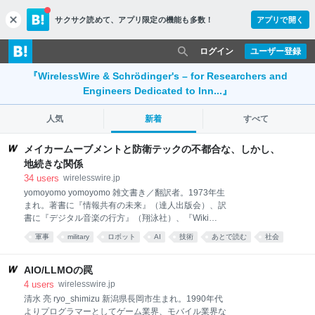
サクサク読めて、
アプリ限定の機能も多数！
アプリで開く
c
l
o
ログイン
ユーザー登録
s
e
『WirelessWire & Schrödinger's – for Researchers and
Engineers Dedicated to Inn...』
人気
新着
すべて
メイカームーブメントと防衛テックの不都合な、しかし、
地続きな関係
34
users
wirelesswire.jp
yomoyomo yomoyomo 雑文書き／翻訳者。1973年生
まれ。著書に『情報共有の未来』（達人出版会）、訳
書に『デジタル音楽の行方』（翔泳社）、『Wiki
Way』（ソフトバンク クリエイティブ）、『ウェブロ
軍事
military
ロボット
AI
技術
あとで読む
社会
グ・ハンドブック』（毎日コミュニケーションズ）が
ある。ネットを中心にコラムから翻訳まで横断的に執
筆活動を続ける。 平和の本質は戦争をしないことにあ
AIO/LLMOの罠
るのではない。戦力を放棄することにあるのでもな
4
users
wirelesswire.jp
い。戦争について考えないことが許されることにあ
清水 亮 ryo_shimizu 新潟県長岡市生まれ。1990年代
る。 （東浩紀『平和と愚かさ』） およそひと月後の9
よりプログラマーとしてゲーム業界、モバイル業界な