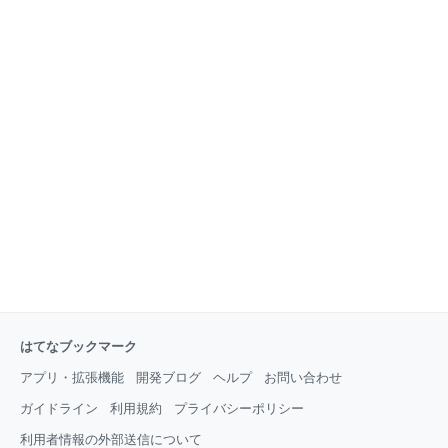
なってきた。 また、LLMの扱えるコンテキスト長も、一年ほど前は
4000〜8000と言うかなり小規模なものだったが、今は12万から26万、
ものによっては10
はてなブックマーク
アプリ・拡張機能
開発ブログ
ヘルプ
お問い合わせ
ガイドライン
利用規約
プライバシーポリシー
利用者情報の外部送信について