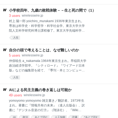
ら計算力の確保へと急速に軸足を移している。AIモデ
2016 バーニー・サンダース上院議員が、カリフォル
ルの性能は、学習に用いるGPUの世代に大きく左右さ
ニア州バークレーに出向いて行った対話の動画を今月
れるからである。 AI競争に呼応する形で、半導体メー
小学校四年、九歳の敗戦体験－－生と死の間で（1）
投稿しています。
カーNVIDIAは、次々と高性能なチップを作り出してき
3
users
wirelesswire.jp
た。2020年のA100に対して、2022年に登場した
村上 陽一郎 yoichiro_murakami 1936年東京生まれ。
H100はAIトレーニング性能が数倍に向上し、さらに
専攻は科学史・科学哲学・科学社会学。東京大学大学
2024年に発表されたBlackwell（B200など）では
院人文科学研究科博士課程修了。東京大学先端科学技
H100に比べてAI推論性能が数倍規模で高まったとされ
術研究センター長、東洋英和女学院大学学長などを経
人生
る。競争の激化を受け、NVIDIAは従来の「約2年ごと
て、現在、東京大学名誉教授、国際基督教大学名誉教
のGPU世代更新」から「毎年新世代を投入する年次リ
授、豊田工業大学次世代文明センター長、一般財団法
リースサイクル」へ移行すると発表している。 チップ
人日本アスペン研究所副理事長。2015年に瑞宝中綬章
自分の頭で考えることは、なぜ難しいのか
の性能が急激に向上す
受章。膨大な数の著書・訳書・編著を誇るが、代表的
5
users
wirelesswire.jp
なものに『科学者とは何か』『文明のなかの科学』
仲俣暁生 a_nakamata 1964年東京生まれ。早稲田大学
『あらためて教養とは』『安全学』、シャルガフ『ヘ
政治経済学部卒。『シティロード』『ワイアード日本
ラクレイトスの火』、ファイヤアーベント『知につい
版』などの編集部を経て、『季刊・本とコンピュー
ての三つの対話』、フラー『知識人として生きる』
タ』に参加（03～05年 編集長）。09年 、Webメ ディ
人生
『伊東俊太郎著作集』『大森荘蔵著作集』などがあ
ア「マガジン航」創刊。著書として著書『ポスト・ム
る。幼少より能楽の訓練を受ける一方、チェロのアマ
ラカミの日本文学』（朝日出版社）、『極西文学論』
チュア演奏家としても活動中。 「重陽の節句」に生ま
（晶文社）、『再起動せよと雑誌はいう』（京阪神エ
AIによる民主主義の巻き返しは可能か
れて 生まれたのは、当時両親が借りていた東京、上原
ルマガジン社）、『失われた「文学」を求めて｜文芸
49
users
wirelesswire.jp
の借家
時評編』（つかだま書房）、共編著『編集進化論』
yomoyomo yomoyomo 雑文書き／翻訳者。1973年生
（フィルムアート社）など多数。2022年4月大正大学
まれ。著書に『情報共有の未来』（達人出版会）、訳
表現学部 表現文化学科教授に就任。 Tweet オウム真理
書に『デジタル音楽の行方』（翔泳社）、『Wiki
教の教祖・麻原彰晃こと松本智津夫と、同教団幹部の
Way』（ソフトバンク クリエイティブ）、『ウェブロ
AI
政治
あとで読む
人工知能
読書
*あとで読む
計13名に死刑が執行されたのは2018年7月のことだ。