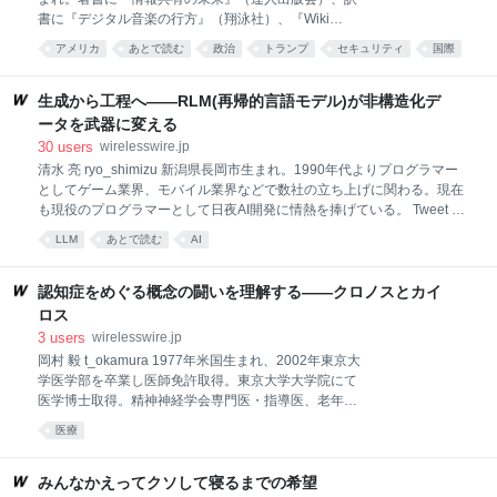
は、少なくと
書に『デジタル音楽の行方』（翔泳社）、『Wiki
Way』（ソフトバンク クリエイティブ）、『ウェブロ
アメリカ
あとで読む
政治
トランプ
セキュリティ
国際
グ・ハンドブック』（毎日コミュニケーションズ）が
social
インターネット
ある。ネットを中心にコラムから翻訳まで横断的に執
筆活動を続ける。 Tweet 恥ずかしい話ですが、折に触
生成から工程へ――RLM(再帰的言語モデル)が非構造化デ
れて自分の感覚の鈍さを思い知らされることがありま
ータを武器に変える
す。 昔の話になりますが、マーガレット・アトウッド
30
users
wirelesswire.jp
の『侍女の物語』に初めて触れたとき、作品の評価は
清水 亮 ryo_shimizu 新潟県長岡市生まれ。1990年代よりプログラマー
別として、キリスト教原理主義グループによるクーデ
としてゲーム業界、モバイル業界などで数社の立ち上げに関わる。現在
ターでの政権奪取により全体主義国家となった米国と
も現役のプログラマーとして日夜AI開発に情熱を捧げている。 Tweet 再
いうのが正直ピンとこないというか、さすがにありえ
帰的言語モデル(RLM)は今最も注目を集めている大規模言語モデルエー
ないだろうと根本のところでリアリティを感じること
LLM
あとで読む
AI
ジェント・アルゴリズムである。 通常「モデル」という言葉が語尾につ
ができませんでした。 それから長い月日が経ち、コリ
くと、それはAIそのものを指すことが多いが、「再帰的言語モデル」の
イ・ドクトロウの「「プロジェクト2025」の
場合、実際の「モデル」は、既存のOpenAIのChatGPTでも、ローカル
認知症をめぐる概念の闘いを理解する――クロノスとカイ
で動作するgpt-ossでも、DeepSeekでもいい。では何が「再帰
ロス
(Recursive)」なのかというと、LLMの「呼び出し方」である。これが各
3
users
wirelesswire.jp
方面で次々と成果を発揮し、大変な注目を集めているのだ。 再帰的言語
岡村 毅 t_okamura 1977年米国生まれ、2002年東京大
モデル（RLM）の本質は、「LLMを一発回答の生成器として使う」ので
学医学部を卒業し医師免許取得。東京大学大学院にて
はなく、複数の推論ステッ
医学博士取得。精神神経学会専門医・指導医、老年精
神医学会専門医・指導医、精神保健指定医の資格を持
医療
つ。東京大学医学部助教を経て、現在は東京都健康長
寿医療センター研究所研究副部長として高齢者のメン
タルヘルスの研究に従事する。上智大学グリーフケア
みんなかえってクソして寝るまでの希望