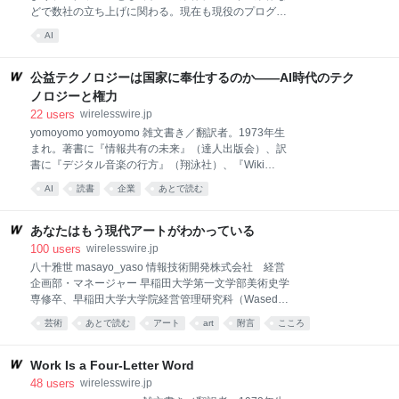
月5日と6日に、Maker Faire Tokyo 2026が開催されま
どで数社の立ち上げに関わる。現在も現役のプログラ
す。今年は、2014年以降ずっと会場だった東京ビッグ
マーとして日夜AI開発に情熱を捧げている。 職業柄
AI
サイトから有明GYM-EXに会場を移しての開催となり
「ChatGPTに質問したとき、自社の製品が一番に出る
ますが、やはり盛況が予想されます。 雑誌『Make:
ようにするには?」みたいなことを聞かれることがよ
Technology on Your Time』日本版に翻訳者と
くある。 かつてのSEO(検索エンジン最適化)のよう
公益テクノロジーは国家に奉仕するのか――AI時代のテク
に、エージェンティックAI最適化ができるのではない
ノロジーと権力
かという期待から、おそらくこういうことを聞いてく
22
users
wirelesswire.jp
るのだろう。最近では、AIO(AI最適化)、LLMO(LLM最
yomoyomo yomoyomo 雑文書き／翻訳者。1973年生
適化)なんていう怪しいキーワードもオマケで聞かれた
まれ。著書に『情報共有の未来』（達人出版会）、訳
りする。 聞かれたりするので調べるのだが、少なくと
書に『デジタル音楽の行方』（翔泳社）、『Wiki
も仕事として10年、各種大学や研究機関でAIを研究し
Way』（ソフトバンク クリエイティブ）、『ウェブロ
てきた経験からすると、そもそもAIに向けて特定の情
AI
読書
企業
あとで読む
グ・ハンドブック』（毎日コミュニケーションズ）が
報や知識を与えて能力を損なわないように最適化する
ある。ネットを中心にコラムから翻訳まで横断的に執
のは仮に手元にAIがあっ
筆活動を続ける。 旧聞に属しますが、先月バーニー・
あなたはもう現代アートがわかっている
サンダース米上院議員がニューヨーク・タイムズ紙
100
users
wirelesswire.jp
に、人工知能がほぼ間違いなく世界史上最も変革をも
八十雅世 masayo_yaso 情報技術開発株式会社 経営
たらす技術であり、また生成AIが人類の集合知を学習
企画部・マネージャー 早稲田大学第一文学部美術史学
することで成立していることを踏まえ、AI企業の利益
専修卒、早稲田大学大学院経営管理研究科（Waseda
の50％を国民基金に組み入れ、米国民にAI企業への直
Business School）にてMBA取得。技術調査部門や新
芸術
あとで読む
アート
art
附言
こころ
接的な所有権を与える法案について寄稿しました。 そ
規事業チーム、マーケティング・プロモーション企画
の「米国AI主権国家基金法案」は実際に提出されまし
職などを経て、現職。2024年4月より「シュレディン
たが、そのまま成立する可能性は極めて低いですし、
ガーの水曜日」編集長を兼務。 現代アートがわからな
Work Is a Four-Letter Word
その問題点は財経新聞の記事にある通りです。た
い気がするのは、おかしくない 私は大学で美術史学を
48
users
wirelesswire.jp
学んだせいか、ときどき友人から「一緒に美術館に行