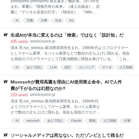
yomoyomo yomoyomo 雑文書き／翻訳者。1973年生
って解説してほしい」と頼まれます。その言葉の裏に
まれ。著書に『情報共有の未来』（達人出版会）、訳
は、「美術を知りたい。でもハードルが高い」という
書に『デジタル音楽の行方』（翔泳社）、『Wiki
気持ちが見え隠れしているように思います。 思えば、
Way』（ソフトバンク クリエイティブ）、『ウェブロ
AI
労働
仕事
社会
biz
初対面の人に趣味を聞かれて「アート鑑賞です」と答
グ・ハンドブック』（毎日コミュニケーションズ）が
えると、「ご高尚ですね」と返され、どこか心のシャ
ある。ネットを中心にコラムから翻訳まで横断的に執
ッターを下ろされてしまう経験が何度もありました。
筆活動を続ける。 「AIは人間の雇用を奪うか？」と聞
生成AIが本当に変えるのは「検索」ではなく「設計知」だ
私自身、就職活動の面接でこの空気に
かれれば、そりゃ奪うに決まってるだろうと思うわけ
435
users
wirelesswire.jp
ですが、今年度に入り、いろいろあって失業の恐怖を
清水 亮 ryo_shimizu 新潟県長岡市生まれ。1990年代よりプログラマー
切実に感じ、それに怯えているワタシ的には、それが
としてゲーム業界、モバイル業界などで数社の立ち上げに関わる。現在
どの程度なのかが問題になります。 この「AI失業論」
も現役のプログラマーとして日夜AI開発に情熱を捧げている。 「これを
については、大企業による人員削減は過剰な人員配置
一年間も作っていたの？お客さんもいないのに?」 「はい」 一瞬で嫌な
AI
あとで読む
LLM
設計
エンジニア
データ
人工知能
や経済情勢の変化への対処策であって、AIが都合の良
空気が流れた。 おしゃれなカフェスペースにぎゅうぎゅう詰めに詰め込
いスケープゴートとして使われている（マーク・アン
仕事
search
ソフトウェア
まれた社員たちを前に、この会社の共同創業者である筆者は、最新の研
ドリーセン）、AI雇用終末論は経済予測ではなくマー
究開発事例を聞いていた。 「一年間もお客さんが見つからないようなも
Microsoftが費用高騰を理由にAI使用禁止命令。AIで人件
ケティング戦略で、わたしたちが目撃しているの
の、開発続ける意味ある?それは本当に必要とされてるわけじゃないっ
費が下がるのは幻想なのか?
てことじゃないか」 「僕は製造業出身です。製造業の現場では、このア
233
users
wirelesswire.jp
プリが本当に必要なんです」 「でも売れてないんでしょう?ただの一本
清水 亮 ryo_shimizu 新潟県長岡市生まれ。1990年代
も」 「それは・・・」 「あと少し待つとして、売れなければこのプロジ
よりプログラマーとしてゲーム業界、モバイル業界な
ェクトは廃止すべきだ。撤退基準を決めて、厳粛に運営しろ」
どで数社の立ち上げに関わる。現在も現役のプログラ
マーとして日夜AI開発に情熱を捧げている。 CNNの報
AI
microsoft
あとで読む
Claude
開発
人工知能
仕事
道によると、Microsoftが自社のエンジニアにAIコーデ
エンジニア
生成AI
business
ィングエージェントであるClaude Codeの使用を禁止
したとのこと。Claude Codeへの支払いが過剰に増え
ソーシャルメディアは死なない。ただゾンビとして残るだ