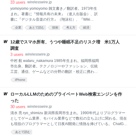
研究所非常勤講師、東京大学非常勤講師、大正大学地
33
users
wirelesswire.jp
域構想研究所非常勤所員を兼務する。またNPO法人ふ
yomoyomo yomoyomo 雑文書き／翻訳者。1973年生
るさとの会の顧問として、ホームレス支援に従事す
まれ。著書に『情報共有の未来』（達人出版会）、訳
る。 Tweet すでになっている人を苦しめる「予防しま
書に『デジタル音楽の行方』（翔泳社）、『Wiki
しょう」 認知症の領域ではだいぶ前から2つの概念が
Way』（ソフトバンク クリエイティブ）、『ウェブロ
企業
あとで読む
技術
考え方
経済
闘いを繰り広げている。それぞれの陣営は、何も自分
グ・ハンドブック』（毎日コミュニケーションズ）が
の利益のために闘っているわけではなく、それが人々
ある。ネットを中心にコラムから翻訳まで横断的に執
の幸福につながると信じて主張しているのである。 例
筆活動を続ける。 Tweet ティム・ウー、打診きたけど
12歳でスマホ所有、うつや睡眠不足のリスク増 米1万人
えば「予防」対「共生」である。2019年に示され
けっぽってしまいました。だってティム・ウーの本っ
調査
てすべて「もうすべて国家が仕切ってるんだよ、大企
3
users
wirelesswire.jp
業が仕切ってるんだよ、自由なんて思ってる君たち、
中村 航 wataru_nakamura 1985年生まれ。福岡県福岡
甘ちゃんすぎ、あらゆる抜け道はふさがれていて、も
市出身。翻訳者。テクノロジーやファッション、伝統
うどうしようもないから、みんなかえってクソして寝
工芸、通信、ゲームなどの分野の翻訳・校正に携わ
ろ、あ、かーすかに希望のあるところも……でも無理
る。WirelessWire Newsでは、主に5G、セキュリテ
だから期待するだけ無駄、じゃあねー」というだけ
iPhone
ィ、DXなどの話題に関連する海外ニュースの収集や記
で、何も提言がないんですもの。（山形浩生） SF作家
事執筆を担当。趣味は海外旅行とボードゲーム。最近
のコリイ・ドクトロウと法学者のティム・ウーは、
はMリーグとAmong Usに熱中。 Tweet スマートフォ
ローカルLLMのためのプライベートWeb検索エンジンを作
ンを初めて手にする年齢が、その後の子どもの心身の
った
健康に影響を及ぼす可能性が、新たな大規模調査で明
30
users
wirelesswire.jp
らかになった。米国小児科学会誌『Pediatrics』に掲載
清水 亮 ryo_shimizu 新潟県長岡市生まれ。1990年代よりプログラマー
されたこの研究によれば、特に12歳までにスマホを所
としてゲーム業界、モバイル業界などで数社の立ち上げに関わる。現在
有した子どもは、それ以降に持った子どもに比べ、睡
も現役のプログラマーとして日夜AI開発に情熱を捧げている。 ChatGPT
眠不足やうつ症状、肥満などのリスクが高いという結
に代表される生成AIを「なんとかローカルで動かしたい」という欲望
果が示されている。 この研究では、フィラデルフィア
あとで読む
は、エンジニアなら一度は抱くものだと思う。 「クラウドに一切つなが