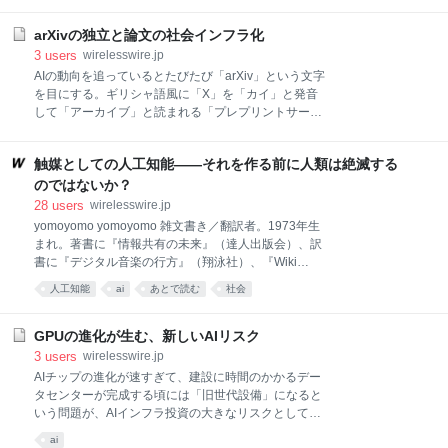
ます。 これをxkcdの有名なウェブコミックから「ネブ
ゲーム
GPU
発表したBonsai-8Bは、驚異的と言って良い性能を持つ大規模言語モデ
ラスカ問題」と命名したのは、人間的な好き嫌いは別
ル(LLM)である。 通常のベンチマークは、ベンチマークに使うデータそ
arXivの独立と論文の社会インフラ化
とし
のものをモデルが学習してしまう場合があるため、筆者が独自に開発し
3
users
wirelesswire.jp
た非公開の日本語要約能力ベンチマークによると、Bonsai-8Bの性能は
AIの動向を追っているとたびたび「arXiv」という文字
驚異的だ。 この表では、精度(ROUGE-L)、推論速度(speed)、サイズ
を目にする。ギリシャ語風に「X」を「カイ」と発音
(Size)、品質(Tier)の4点から様々なLLMの日本語性能を比較している。
して「アーカイブ」と読まれる「プレプリントサーバ
このベン
ー」のサービス名で、AI関連をはじめ、コンピュータ
サイエンス、物理や数学の著名な論文が多数投稿され
触媒としての人工知能――それを作る前に人類は絶滅する
ることで知られている。 arXivは現在、米コーネル大
学が非営利で運営しているのだが、2026年の3月半
のではないか？
ば、外部のエグゼクティブサーチ企業がarXivのCEOを
28
users
wirelesswire.jp
募集していたことが発覚し、AI・データサイエンス界
yomoyomo yomoyomo 雑文書き／翻訳者。1973年生
隈がざわついた。30万～40万ドル、日本円にしておよ
まれ。著書に『情報共有の未来』（達人出版会）、訳
そ4500万～6000万円程度という高額の給与設定も手
書に『デジタル音楽の行方』（翔泳社）、『Wiki
伝って、人気を背景に独立した商用サービスに転換を
Way』（ソフトバンク クリエイティブ）、『ウェブロ
人工知能
ai
あとで読む
社会
図っているのではないか、という観測が北米のSNSを
グ・ハンドブック』（毎日コミュニケーションズ）が
中心に流れたのである。 なぜarXivが重要なのか なぜ
ある。ネットを中心にコラムから翻訳まで横断的に執
このような騒ぎが起こったのか。arXivがAIを初めとす
筆活動を続ける。 Tweet 「トランプが大統領になって
GPUの進化が生む、新しいAIリスク
る先端的な研究の発展に大
も、そんな無茶なことはできないはず」みたいな日和
3
users
wirelesswire.jp
ったことを言ってる評論家がいるが、同じ口が「あん
AIチップの進化が速すぎて、建設に時間のかかるデー
なの泡沫」「選挙戦が進めば勢いは落ちる」とか抜か
タセンターが完成する頃には「旧世代設備」になると
していたわけで、ならばトランプ大統領は人類滅亡ま
いう問題が、AIインフラ投資の大きなリスクとして浮
で完遂してくれる方にワタシは賭けるね。トランプは
上している。 生成AIの競争は、アルゴリズムの優劣か
ai
やればできる子— yomoyomo (@yomoyomo) May 19,