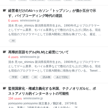
グ・ハンドブック』（毎日コミュニケーションズ）が
1995年３月の地下鉄サリン事件からはすでに23年の歳
ある。ネットを中心にコラムから翻訳まで横断的に執
月が経っていた。平成年間（1989年〜2019年）を象
筆活動を続ける。 Tweet 前回の文章を書いた契機が、
経営者だけのAIハッカソン「トップソン」が僅か五分で示
徴する最大の出来事ともい
アメリカ合衆国移民・関税執行局（ICE）職員による
す、バイブコーディング時代の逆説
ルネー・グッドの射殺だったのは間違いありません
6
users
wirelesswire.jp
が、その文章公開から10日も経たないうちに、今度は
清水 亮 ryo_shimizu 新潟県長岡市生まれ。1990年代よりプログラマー
看護師のアレックス・プレッティがやはりICE職員に
としてゲーム業界、モバイル業界などで数社の立ち上げに関わる。現在
より射殺される事件が起こりました。 米国市民が立て
も現役のプログラマーとして日夜AI開発に情熱を捧げている。 最近、筆
続けに正当性が極めて薄い状況下で銃殺され、しかも
者は経営幹部のみを対象としたAIハッカソン、通称「トップソン」を主
ICE職員が何ら罪に問われないのを目の当たりにする
AI
催している。 先日も、都内有名私立中高一貫校の理事長や、国内大手運
と、米国が「ポイント・オブ・ノーリターン」を越え
輸会社のオーナー、国内大手文具メーカーの経営幹部、国内大手電機メ
てしまったのを再確認させられますが、その
ーカーの社員などを集めてトップソンを行った。錚々たる顔ぶれであ
再帰的言語モデル(RLM)と経営について
る。普通に考えれば、この人たちがプログラミングなどするはずがな
4
users
wirelesswire.jp
い。だが、2026年の今、状況は一変した。 バイブコーディングの本質
清水 亮 ryo_shimizu 新潟県長岡市生まれ。1990年代よりプログラマー
に気づいている人は、まだ僅かだ 最近のAIによるバイブコーディングの
としてゲーム業界、モバイル業界などで数社の立ち上げに関わる。現在
進歩は目覚ましいが、その本質的な価値に気がついている人はまだごく
も現役のプログラマーとして日夜AI開発に情熱を捧げている。 Tweet は
僅かだ。 多くの人は「AIがコードを書いてくれる」という表層的な理
てなの副社長やスマートニュースの執行役員を歴任した川崎裕一氏が、
学習
経営
AI
読み物
あとで読む
先日の当欄を読んで感想文のようなものを書いてくれた。 エンジニアで
はない私が、清水亮氏の「RLM（再帰的言語モデル）」に経営の未来を
見た理由 https://note.com/yukawasa/n/na86cba267a4e 川崎氏と筆者
監視国家化・権威主義化する米国、テクノオリガルヒ、ポ
は、共に経営指導AIを開発するFreeAI株式会社の仲間でもあるので、な
ストアメリカ的インターネットの可能性
んとなく書いた記事に好意的に反応されると少し気恥ずかしい気もする
194
users
wirelesswire.jp
が、技術者として川崎氏の記事に反応して欲しいとのことだったので応
yomoyomo yomoyomo 雑文書き／翻訳者。1973年生
じることにする。 まず最初に言っておくと、川崎氏の「経営者的解釈」
まれ。著書に『情報共有の未来』（達人出版会）、訳