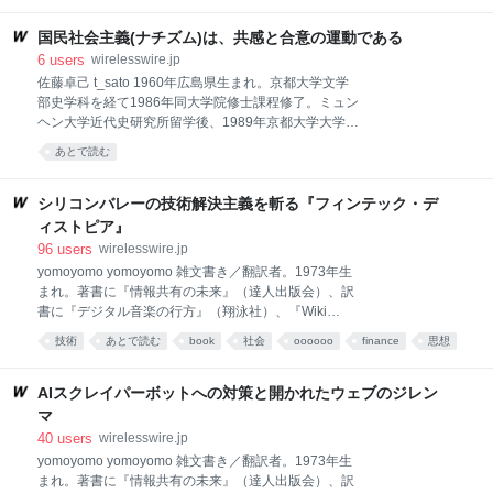
小児病院、UCバークレー、コロンビア大学などの研究
ずに、自分のPCだけで完結するAIアシスタント」。響きだけなら最高
者らが、全
だ。 しかし、いざやってみるとすぐに壁にぶつかる。 モデルはローカル
国民社会主義(ナチズム)は、共感と合意の運動である
で動いても、「知識」はローカルにないのである。 ローカルLLMにも
6
users
wirelesswire.jp
Webの知識は必要だが… LLMは大量のテキストで事前学習されていると
佐藤卓己 t_sato 1960年広島県生まれ。京都大学文学
はいえ、「いま」「ここ」で必要な具体的な情報はだいたいWebにあ
部史学科を経て1986年同大学院修士課程修了。ミュン
る。 ちょっとマニアックなエラーコードの意味 特定ツールの最新ドキュ
ヘン大学近代史研究所留学後、1989年京都大学大学院
メント つい最近アップデートされたライブラリの
博士課程単位取得退学。東京大学新聞研究所助手、同
あとで読む
志社大学文学部助教授、国際日本文化研究センター助
教授、京都大学大学院教育学研究科教授を歴任。2024
年3月に京都大学を早期退職し、同年4月に上智大学文
シリコンバレーの技術解決主義を斬る『フィンテック・デ
学部新聞学科教授に就任（現任）。 はじめに「大衆」
ィストピア』
があった 1994年に私がジョージ・L・モッセの『大衆
96
users
wirelesswire.jp
の国民化』という本を翻訳したとき、一番衝撃的だっ
yomoyomo yomoyomo 雑文書き／翻訳者。1973年生
たのはタイトルの誤読かもしれない。なんと版元でも
まれ。著書に『情報共有の未来』（達人出版会）、訳
「大衆の国民化」ではなく「国民の大衆化」としばら
書に『デジタル音楽の行方』（翔泳社）、『Wiki
く呼ばれており、企画段階では「国民が大衆化する」
Way』（ソフトバンク クリエイティブ）、『ウェブロ
話だと受け止められていたようだ。先んじて存在して
技術
あとで読む
book
社会
oooooo
finance
思想
グ・ハンドブック』（毎日コミュニケーションズ）が
いた「国民」が、消費社会化によって「大衆」になる
sf
money
tech
ある。ネットを中心にコラムから翻訳まで横断的に執
と考えられていたわけだ。まったく逆である。モッ
筆活動を続ける。 少し前にベンジャミン・ウォレス
AIスクレイパーボットへの対策と開かれたウェブのジレン
『サトシ・ナカモトはだれだ？ 世界を変えたビットコ
マ
イン発明者の正体に迫る』を読み終えたのですが、と
40
users
wirelesswire.jp
ても面白かったです。 翻訳を手がけたのが1973年組
yomoyomo yomoyomo 雑文書き／翻訳者。1973年生
の星である小林啓倫氏なので、この本のことは刊行前
まれ。著書に『情報共有の未来』（達人出版会）、訳
から気になっていましたが、正直なところ、買うのを