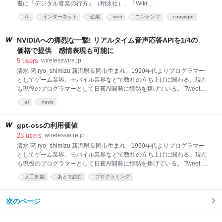
書に『デジタル音楽の行方』（翔泳社）、『Wiki
躊躇していました。なぜかというと、もし本当にこの
Way』（ソフトバンク クリエイティブ）、『ウェブロ
本の著者がサトシ・ナカモトが誰かを明確に特定した
AI
インターネット
企業
web
コンテンツ
copyright
グ・ハンドブック』（毎日コミュニケーションズ）が
のなら、その時点で大きな話題になっていたはずで、
ある。ネットを中心にコラムから翻訳まで横断的に執
結局はサトシ・ナカモトの正体は分からないんでし
筆活動を続ける。 Tweet Linuxやフリーソフトウェア
NVIDIAへの痛烈な一撃! リアルタイム音声応答APIを1/4の
ょ？
についてのウェブマガジンの老舗であるLWN.netが、
価格で提供 感情表現も可能に
今年の2月に「AIスクレイパーボット禍との戦い」とい
5
users
wirelesswire.jp
う文章を公開しています。 LWN.netのようなウェブサ
清水 亮 ryo_shimizu 新潟県長岡市生まれ。1990年代よりプログラマー
イトの運営には多くの課題が伴いますが、近年、生成
としてゲーム業界、モバイル業界などで数社の立ち上げに関わる。現在
AIシステムのモデル訓練のために、インターネット全
も現役のプログラマーとして日夜AI開発に情熱を捧げている。 Tweet
体からデータを掻き集めようとするAIスクレイパーボ
SambaNovaは、米AIスタートアップ企業のHume AIと提携したことを発
ットへの対策が新たに加わりました。 LWN.netの共同
ai
news
表した。Hume AIは感情表現を含む音声合成や既存の人物の発音を模倣
創始者であるジョナサン・コーベットは、「予期せぬ
するボイスクローニング、全く未知の人物の音声を作り出すボイスクリ
厄介事」、「現
エーションといった音声合成技術に特化したスタートアップで、CEOの
gpt-ossの利用価値
アラン・コーウェン氏はUCバークレーで心理学の博士号を習得した後、
23
users
wirelesswire.jp
GoogleのAI部門において感情コンピューティングチームを率いていた異
清水 亮 ryo_shimizu 新潟県長岡市生まれ。1990年代よりプログラマー
色の経歴の持ち主。 2021年に設立された同社では、AIが人間の感情を理
としてゲーム業界、モバイル業界などで数社の立ち上げに関わる。現在
解し、共感する能力を持つことが、今後のAI技術の発展において不可欠
も現役のプログラマーとして日夜AI開発に情熱を捧げている。 Tweet 小
であると考え、感情知能を持
規模でも高性能なLLMがたくさん出てくるようになり、LLMのファイン
人工知能
あとで読む
プログラミング
チューニング手法もこなれてきた。かつては、QLoRAなどのファインチ
ューニングでは語尾やフォーマットしか学習できないと言われたり、下
手にファインチューニングするとそれまでの知識を忘れてしまう問題な
次のページ
どがあった。 現在は、継続的事前学習(CPT;Continual Pre-Training)を用
いて性能の劣化を防ぎながら新しい知識を学習することができるように