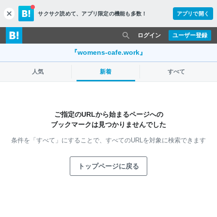
サクサク読めて、
アプリ限定の機能も多数！
アプリで開く
c
l
o
ログイン
ユーザー登録
s
e
『womens-cafe.work』
人気
新着
すべて
ご指定のURLから始まるページへの
ブックマークは見つかりませんでした
条件を「すべて」にすることで、
すべてのURLを対象に検索できます
トップページに戻る