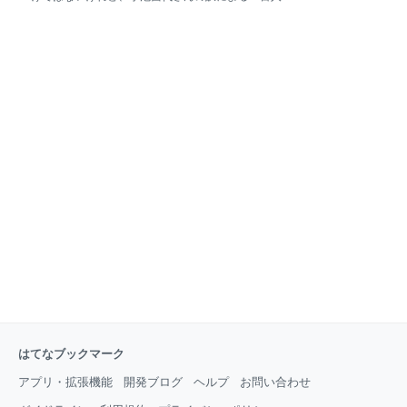
「コワイ、キモチワルイ」。売れる前と売れた後で私
首』(河出文庫)がおもしろい。正月に甥っ子や両親と
は何も変わらないのに、いろんな人がいろんなことを
こたつを囲んでカルタ遊びをした後、本屋で見かけて
言い出す。本が売れたんだからニコニコしてなきゃい
何気なく買って以来、枕元に置いて寝る前にパラパラ
けないのに、当時の私はいつでも泣きたい気持ちだっ
と楽しんでいる。 小倉百人一首を解説した本は昔から
た。 実際に泣き出してしま
いくつもあって、少年少女向けのマンガもあり、検索
機能の充実したウェブサイトもある。小池昌代さんの
本では、何といっても現代の詩人による訳詩がステキ
だ。たとえば私が好きな一首〈わが庵は都のたつみし
かぞ住む世をうぢ山と人はいふなり〉、これが以下の
ように訳されている。 わが庵は／みやこの東南／こん
なものさ／のんきなものさ／いいじゃないか／なのに
世間の人々ときたら／世を憂しの宇治山／だなんて言
う／はあ 勝手なことを（引用者注：「／」は改行）
意味内容だけではな
はてなブックマーク
アプリ・拡張機能
開発ブログ
ヘルプ
お問い合わせ