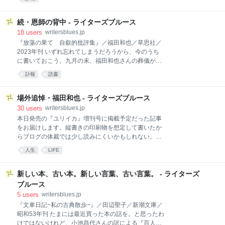
日から7日にかけてX（旧ツィッター）上でリンクが拡
り。 販売額：6,000円（300円×20人） 販売手数料：
散されていた様子を確認した。当該記事（2024年12月
▲900円（6,000円×15%） 振込手数料：▲300円 手取
27日付）単独でのアクセス数は昨日時点で7,491件、
り：4,800円 購入してくださった方、SNS等でリンク
続・恩師の背中 - ライターズブルース
結果的には『ユリイカ』臨時増
を転載してくださった方へ、心から御礼申し上げま
18
users
writersblues.jp
す。どうもありがとうございました。 福田和也さんの
『放蕩の果て 自叙的批評集』／福田和也／草思社／
墓前に供える花とお酒と、まい泉のカツサンドくらい
2023年刊 いずれ忘れてしまうだろうから、今のうち
は買えそうです。お墓の所有管理者ではないため所在
に書いておこう。九月の末、福田和也さんの葬儀が済
地を明かすことはできませんが、なるべく今月中に、
んだ頃にこんな夢を見た。 「死ぬのが怖い、行ったら
訃報
読書
場所の特定に結びつかない程度の写真を撮ってご報告
戻れない」 どこかの公園だか河川敷だか、西陽に染ま
したいと思います。 【お詫びと訂正】 アクセス解析を
った野っ原で先生が泣いている。 「仕方ないじゃない
したところ、田中純氏のブログ内に追記として、当ブ
ですか。私は大丈夫ですから」 そう言って背中をさす
場外追悼・福田和也 - ライターズブルース
ログへリンクが貼られている
ってあげる夢だ。ロロピアーナのジャケット越しに触
30
users
writersblues.jp
れた背中は、まだ肉が付いていた頃の、私が知ってい
本日発売の『ユリイカ』増刊号に掲載予定だった記事
る福田先生の背中だった。 『ユリイカ』から寄稿依頼
をお届けします。縦書きの印刷物を想定して書いたか
があったのはその一ヶ月後くらい、世に出ている追悼
らブログの体裁では少し読みにくいかもしれない。で
文の類に目を通しながら、さて何を書こうかと考え
もまあ経緯が経緯なので加筆修正はしていません。 恩
人生
LIFE
た。前回更新した内容、つまり、なりふり構わず逃げ
師の背中 佐藤和歌子 私の最初の単行本はヘンテコな間
去った「恩師の背中」を書こうと思ったのは、そのほ
取り図ばかりを載せたヘンテコな本だった。学生時代
うが雑誌全体がおもしろくなると思ったからだ。卒業
に作っていたフリーペーパーが編集者の目に留まって
新しい本、古い本。新しい言葉、古い言葉。 - ライターズ
生による寄稿は七、八本予定されていたから、恩師を
本を出すことになって、それがヒットしてフリーライ
ブルース
後ろから斬りつける原
ターになったんですよと話すと、「調子に乗っちゃっ
5
users
writersblues.jp
たんだね」と今でも言われる。実際には調子に乗るど
『文車日記−私の古典散歩−』／田辺聖子／新潮文庫／
ころではなかったのだが。 二刷の知らせを受けたとき
昭和53年刊 たまには最近買った本の話を。と思ったわ
は素直に嬉しかったけれども、三刷、四刷になると
けではないけれど、小池昌代さんの訳による『百人一