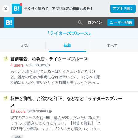
サクサク読めて、
アプリ限定の機能も多数！
アプリで開く
c
l
o
ログイン
ユーザー登録
s
e
『ライターズブルース』
人気
新着
すべて
墓前報告、の報告 - ライターズブルース
4
users
writersblues.jp
もっと実績を上げている人はたくさんいるだろうけ
ど。誰かの何かの参考になれば幸いです。 なるべく定
期的に読んだり書いたりする時間を設けようと思っ
て、あとはわりと無目的にブログを始めて、地味にち
まちまやってきた。昨年末、『ユリイカ』の依頼を受
報告と御礼、お詫びと訂正、などなど - ライターズブルー
けて書いた原稿が不掲載となったことも、その原稿を
ここで公開したことも、偶発的な成り行きによるもの
ス
で、昨日までに92人が購入（という名の投げ銭）して
19
users
writersblues.jp
くれたことに驚いている。収支報告は以下のとおり。
現在のアクセス数は496、購入が20。だいたい25人の
販売金額：27,600円（300円×92人） 販売手数料：
うち1人が購入してくれたらしい。 【報告と御礼】 12
▲4,140円（27,600円×15%） 振込手数料：▲300円
月27日付の投稿について、20人の方が購入（という名
手取り：23,160円 アクセス解析をしたところ、1月6
の投げ銭）してくれました。収支報告は以下のとお
訃報