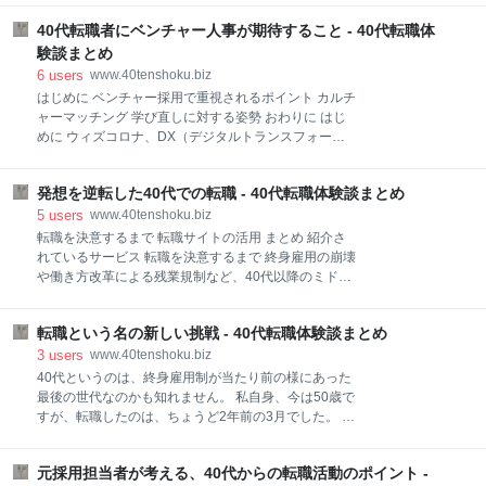
与条件が想定内である ビジネスマナー、エチケットは
し、良いところがあれば、という気持ちで情報収集を
体得している前提である SPI等をクリアしてくれれ
40代転職者にベンチャー人事が期待すること - 40代転職体
始めたところ、やはり、大きな変化がありました。 コ
ば、一定のビジネススキルを持っていると想定出来る
ロナを機に 求人数の減少（採用人数を減らす、求人を
験談まとめ
と言えます。 以上の通り、平均的な経験を積んでい
中心するを含む） 応募人数の増加 採用プロセスの長期
6
users
www.40tenshoku.biz
て、真面
化 が目立ちました。 1.2でお気付きの通り、完全に企
はじめに ベンチャー採用で重視されるポイント カルチ
業側の買い手市場です。 コロナ前はまだ、売り手市場
ャーマッチング 学び直しに対する姿勢 おわりに はじ
であり、40代でも割と転職先を探せました。 実際、私
めに ウィズコロナ、DX（デジタルトランスフォーメ
も数社から、「転職する際はウチに来て！」との有り
ーション）、ニューノーマル。 コロナ禍のビジネスシ
難い言葉を頂いていて、40代でも転職は十分、可能と
ーンでは耳慣れない横文字や単語が飛び交っていま
考えていました。 コロナによる自粛期間に、その数社
発想を逆転した40代での転職 - 40代転職体験談まとめ
す。こうした中、将来への不安を覚えるだけでなく、
にコンタクトを取ってみましたが、採用自体がなくな
これを機に自分らしいライフスタイルや働き方を実践
5
users
www.40tenshoku.biz
った、とか、とある外資系企業の場合はグローバルレ
したいと考えている方も多いのではないでしょうか？
転職を決意するまで 転職サイトの活用 まとめ 紹介さ
ベ
そこで今日は、キャリアの選択肢としてベンチャー企
れているサービス 転職を決意するまで 終身雇用の崩壊
業への転職を検討している方に、ベンチャーでの人事
や働き方改革による残業規制など、40代以降のミド
採用経験を基にしたヒントとエールをお伝えしたいと
ル・シニア層には働きにくい情勢となってきていま
思います。 ベンチャー採用で重視されるポイント ベン
す。 2年前の事ですが、私は当時49歳で製造メーカー
チャー企業は実力主義だと言われることもあります
転職という名の新しい挑戦 - 40代転職体験談まとめ
事務方の管理職をしておりました。 働き方改革のしわ
が、意外に（おそらく大企業以上に）ソフト面の適合
寄せともいえる、ノー残業デーや有給消化の強制で自
3
users
www.40tenshoku.biz
性をチェックしています。その中でも40代の転職希望
身の残業がかなり増えてとても疲弊していました。 部
40代というのは、終身雇用制が当たり前の様にあった
者に知っておいてほしい2点を共有します。 カルチャ
下の残業を抑制する為に自分が残業や休出をしてしの
最後の世代なのかも知れません。 私自身、今は50歳で
ーマッチング
いでいたのですが、ついに人手不足という名目で現場
すが、転職したのは、ちょうど2年前の3月でした。 終
の管理職兼任を申し渡されました。 現状でもキツイの
身雇用制を信じ切っていた私でしたので、まさかこの
にあろう事か兼任ではとうてい40代の体はもたないと
歳で転職するとは夢にも思っていませんでした。 もっ
思いました。 私の健康を気遣う妻のすすめもあり、49
元採用担当者が考える、40代からの転職活動のポイント -
と言えば、転職する三か月前まで、転職をするとは思