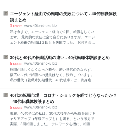
しれないのだが、人事評価制度の理解などを参考にな
やっておきたい55のこと）も同様。これからシニアを
る事項が多かった。 今の自分の境遇を思うと少し暗い
迎える人々が55歳ぐらいになるまでにどのような心持
気持ちになったが、現実を直視するきっかけとなった
エージェント経由での転職の失敗について - 40代転職体験
ちで生きていけばいいのか偉大な先達による手引きに
ので読んでよかったのだろう。 四十歳前後の人にとっ
なっている。 坂の上の坂とは司馬遼太郎のシリーズ累
談まとめ
ては、基本的な人事評価から出世の基準が乖離してい
計1900万部以上の名著「坂の上の雲」がロールモデル
3
users
www.40tenshoku.biz
くという本題以外に、プ
となった世代の後の”ポスト坂の上の雲世代”の壮年か
私は今まで、エージェント経由で２回、転職をしてい
ら老年のあり方を比喩したフレーズ。 平均寿命で考え
ます。 最終的な責任は全て自分にありますが、エージ
ても、「坂の上の雲」の時代から約倍に増えたため、
ェント経由の転職は２回とも失敗でした。 お付き合い
その時間が20年・30年と長期化する傾向にあるのだと
したエージェントは大手から外資まで多数に上りま
いう。 その坂を上り調子で登るのかそれともひたすら
す。 パソナ、リクルートエージェント、パーソル、ロ
下り坂を降りるのか、40代50代で意識を変えることで
30代と40代の転職活動の違い - 40代転職体験談まとめ
バートウォルターズ等、大手に分類されるエージェン
上り坂を登る準備をしようというのが本書の趣旨とな
トとも付き合い、その中の企業を介して転職に失敗し
5
users
www.40tenshoku.biz
っている。 東大→リクルート→リクルートのフェロー
たこともあります。 ２回とも失敗でしたが、具体的に
転職が珍しくなくなった昨今、若い世代のみならず、
→
は以下の内容になります。 1.離職率の高い会社で、社
幅広い世代で転職への抵抗はなく、浸透しています。
内文化に問題を抱えていました。 その企業が外資系の
私の世代（就職氷河期世代、40代後半）は、終身雇用
中でも珍しい程、個人インセンティブ至上主義の集団
を前提とした人と混在している世代ですが、意識はか
でした。 自分のインセンティブを増やす為に、人を蹴
なり変わってきていて、驚く程のこともないと感じま
落とす文化で、後から入ってくる中途入 社スタッフ
40代の転職市場 コロナ・ショックを経てどうなったか？
す。 私自信が30代後半から転職を数回経ていることも
は、何も教えてもらえず、厳しくなる一方で長続き出
あり、30代の時に受けた転職活動の印象と、この年齢
- 40代転職体験談まとめ
来なくなっていた のです。 エージェントからは聞かさ
（40代後半）になって受ける印象を主観と事実を振り
5
users
www.40tenshoku.biz
れていませんでしたが、約４年にわたり、そのポジシ
返り、その違いをまとめてみたいと思います。 まず、
現在、40代半ばの私は、30代の後半から転職を続けキ
ョンの中途入社
採用側を長く経験した私や人事担当者の考え方とし
ャリアアップ（年収アップも）を図る、という考えで
て、以下のことが言えます。 30代に求めるスペック
実際、3回転職しました。 テレワークを機に、転職エ
スタッフとして即戦力である 長期雇用が期待できる 給
ージェントとコンタクトを取る時間もあったため、も