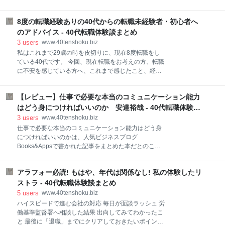
であったと思います。 入社式翌日の研修中に東海銀行
れている ◇企業が歓迎する能力 転職活動は選択と集中
中目黒支店の行員が数名来て、全員有無を言わせず普
ロストジェネレーション世代 1971年〜1984年生まれ
通口座とキャッシュカードを作成した記憶がありま
8度の転職経験ありの40代からの転職未経験者・初心者へ
の現在アラフォーに該当する年代は、「就職氷河期世
す。 営業所長としても新入行員の契約はもちろん、融
代」「ロストジェネレーション世代」と呼ばれ、バブ
のアドバイス - 40代転職体験談まとめ
資先企業に行員とともに役員保険の提案に出向き、
ル崩壊後の景気後退が直撃したことによる就職難を被
3
users
www.40tenshoku.biz
った世代となります。 業界別・職種別のスペシャリス
私はこれまで29歳の時を皮切りに、現在8度転職をし
トによる求人紹介 転職はJAC Recruitment バブル崩
ている40代です。 今回、現在転職をお考えの方、転職
壊後、企業は事業継続のために新卒求人の減らし、さ
に不安を感じている方へ、これまで感じたこと、経験
らに、リストラ(リストラクチャリング)の活用をし始
してきたことをベースに事実を伝え、今後の転職に向
めます。かつての終身雇用と年功序列が終焉を迎え、
けての設計に少しでも活かしていただければと思いブ
たとえ大企業の正社員であってもリストラ対象として
【レビュー】仕事で必要な本当のコミュニケーション能力
ログを書いています。 内容に入る前に、私のことを少
退職を余儀なくされることとなりました。 一方、当時
し触れさせていただきます。 冒頭に記したとおり、29
はどう身につければいいのか 安達裕哉 - 40代転職体験談
の転職事情の観点からは「転職＝忍耐力
歳の時初めて転職をしました。 新卒で入社した会社で
まとめ
3
users
www.40tenshoku.biz
順調にキャリア形成し、周囲からは将来が明るいと羨
仕事で必要な本当のコミュニケーション能力はどう身
まれていましたが、よくある社内政治に巻き込まれ退
につければいいのかは、人気ビジネスブログ
職し、転職の道へ踏み入れました。 転職をしていく目
Books&Appsで書かれた記事をまとめた本だとのこ
的は、自身の業界業務を全てマスターし、自身の価値
と。 このBooks&Appsはビジネスブログとしては驚異
を高めたかったからです。 さて内容に入ります。 まず
的なページビューを誇っている凄いメディアだ。たま
「転職で実現したいことは何か？」とよく目にしたり
アラフォー必読! もはや、年代は関係なし! 私の体験したリ
に記事を読ませてもらうのだが、質的にも非常に高く
聞いたりするケースがあると思います。 皆さんはどう
とても参考になっている。 同書は企業の中で活躍する
ストラ - 40代転職体験談まとめ
思われるでしょうか。私のようにスキルの習得、年収
ために、ますます必要不可欠になっているコミュニケ
5
users
www.40tenshoku.biz
アップや安
ーション能力をどう身につければ良いのか？というの
ハイスピードで進む会社の対応 毎日が面談ラッシュ 労
がテーマになっている。 この40代転職体験談まとめの
働基準監督署へ相談した結果 出向してみてわかったこ
ターゲットはアラフォーなのだがアラフォーともなる
と 最後に「退職」までにクリアしておきたいポイント