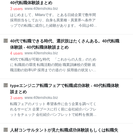
歳での転職を決意したのです。 転職サイトの活用 さて
っていませんでした。私にとって転職というのは、そ
40代転職体験談まとめ
転職を決意したのはいいのですが、さすがに49歳とい
れほどのものでした。 転職と言うワードで検索をする
3
users
www.40tenshoku.biz
う年齢ではまともに活動してもよい結果はえられない
と山ほどの情報が出てきます。 しかも、内容は意外と
はじめまして、Mitaruです。 とある日経企業で数年間
と考
ポジティブなものばかりで、むしろ、転職した方が得
採用担当をしており、自身も異業種・異業界へ条件ア
なのではないかと思えるほどです。 しかし、その転職
ップでの転職に成功した経験があります。 今回は40代
の検索ワードに40代と追加すると、ネガティブな情報
の方向けに、採用担当者の視点も含めた転職活動のポ
がチラチラと見えてきます。 年齢を重ねて行けば、間
イントをご紹介したいと思います。 最後までお付き合
口が狭くなると言うのは、考えればわかる事です。 た
40代で転職できる時代、選択肢はたくさんある。40代転職
いいただけたら嬉しいです。 ①採用ルートを知る ②転
だ、私の経験の中で、40代になったら、転職しようと
職サイト・エージェントを併用する なぜ転職サイトで
体験談 - 40代転職体験談まとめ
思って、今の会社に入社した人はどれぐらいいるの
情報収集？ なぜ転職エージェント経由で応募？ ③40
4
users
www.40tenshoku.biz
か？とい
代からの転職活動で気を付けたいこと 実績のアピール
40代で転職が可能な時代 「これからの人生」のため
は大事だが、謙虚な姿勢を 制約は隠さない （その他）
に 転職前の環境 転職活動の開始 職業訓練校の受験 就
企業情報ゲットの裏技 ①採用ルートを知る ひとくちに
職活動の効率UP 採用までの道のり 採用後の状況 いつ
転職（採用）といっても、その方法は様々です。 まず
の時代も情報が大事、策は必ずある 40代での転職が厳
は活用したい２つの採用方法をご紹介し、次にそれぞ
しいのは事実です。しかし現在は会社側も「有望な新
れのおすすめの活用方法についてご紹介したいと思い
typeエンジニア転職フェアで転職成功体験 - 40代転職体験
卒」の他「即戦力」を求めることも増え、必ずしも不
ます。 転職サイト いわゆる「求人サイト」です。 企
可能ではない時代になってきました。 私の初転職は44
談まとめ
業が求人を掲載し、 興味を持った方が自由
歳、ここではその体験談を紹介いたします。 40代で転
3
users
www.40tenshoku.biz
職が可能な時代 「これからの人生」のために 人生
転職フェアのメリット 希望条件に合う企業を調べてく
100年時代と言われる昨今、40歳では半分にも至りま
れるサービス 企業ブースに行く前に会社紹介パンフレ
せん。定年も65歳になりつつあり、その後さらに働く
ットをチェック 会社紹介パンフレットで給料を推測す
ことになる時代が近づいてきました。今は40代からで
る 私は『typeエンジニア転職フェア』に参加して、２
も大きなキャリアアップが可能になりました。 また、
週間で内定をもらいました。 短い期間で転職先を決め
40代で成功している人ばかりでもありません。そのた
人材コンサルタントが見た転職成功体験談もしくは転職失
られたのは、たくさんの転職情報を一度に見て、その