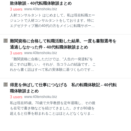
め、色々な角度からの転職が考えられます。 転職の理
中からある程度絞って転職活動を進めたこと、そし
敗体験談 - 40代転職体験談まとめ
由として代表的なものを挙げると ・キャリ
て、『転職フェア』はそれができやすい環境だったの
3
users
www.40tenshoku.biz
が大きかったと思います。 『転職フェア』でいい転職
人材コンサルタント はじめまして。私は現在転職エー
先を見つける方法を私の体験談を交えながら紹介させ
ジェントで人材コンサルタントをしております。特に
ていただきます。 転職フェアのメリット 私の仕事はＳ
エグゼクティブ層の40代の方をメインに転職サポート
Ｅで、転職先でもＳＥをしたいと思っていましたの
をしております。 面談担当と企業担当の双方を一人で
で、『typeエンジニア転職フェア』に参加しました。
担っております。 年間に350人以上のカウンセリング
転職フェアのメリットは、たくさんの企業がブースを
難関資格に合格して転職活動した結果、一度も書類選考を
を行っていると様々な「転職成功体験談」と「失敗体
出すので、その中から自分にあった会社を見つけやす
験談」を見ることがあります。 その実例を参考にして
通過しなかった件 - 40代転職体験談まとめ
いことと、大手企業も出展しているのでステップアッ
頂き、40代で良い転職をするための、参考になればと
3
users
www.40tenshoku.biz
プもできそ
思います。 【転職成功体験談①】 【転職成功体験談
「難関資格に合格しただけでは、“人生の一発逆転”を
②】 【転職失敗体験談①】 【転職失敗体験談②】 ま
起こすのは難しい」 それが、当コラムの結論です。 こ
とめ 【転職成功体験談①】 『広告代理店のWEBディ
れから書く話はすべて私の実体験に基づくものです。
レクターから化粧品メーカーのデジタルマーケティン
難関といわれる国家試験に合格し、その資格だけを武
グ担当へ』 広告代理店からインハウス（事業会社）へ
器に未経験業界への転職を目指したけれど、箸にも棒
の転職を希望される方は多いです。理由としては広告
得意を伸ばして仕事につなげる 私の転職体験記 - 40代転
にも掛からなかった話を書いていきます。 ご興味をお
代理店は労働環境が厳しい。一つの商品に長く携わり
持ちいただいた方は、このまま読み進めていただけれ
職体験談まとめ
たい。などがあります。 ただしインハウスを希望され
ば幸いです。 中小企業診断士に合格！すぐに人生が一
3
users
www.40tenshoku.biz
る方
変すると思っていた 私が合格した資格は、中小企業診
私は現在85歳。70歳で大学教授を定年退職し、その後
断士です。 “経営コンサルタントの国家資格”で、中小
も在宅で書き物などを続けてきました。さすが80歳を
企業の経営状況を診断し、成長戦略や経営改善の助言
超えると仕事を頼まれることはほとんどなくなりまし
をするのが役割です。 2016年には、日本経済新聞の
たが、今も在宅の仕事を見つけて毎日頑張っていま
「ビジネスパートナーが取得したい資格ランキング」
す。 なぜこれができるのかを考えると、まずは健康。
で1位に輝きました。 最近では、野村総研と英国のオ
いくら能力や意欲があっても健康がなければ仕事はで