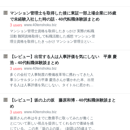
と会社での人間関係の作り方はこなれたものになって
それは突然やってきました。 私は外資系企業に正社員
いるのだろうか？ 私自身正直職場でのコミュニケーシ
として勤務して7年目でした。 3連休を控えたある週
ョンがそんなに上手く取れる方でもないので、いろい
マンション管理士を取得した後に東証一部上場企業に35歳
末、事業所内全員宛「連休明け朝9時、全員招集」の
ろと響くところが多かった。 まず、なぜコミュニケー
メールが届きました。 内容は組織変更の説明との事で
で未経験入社した時の話 - 40代転職体験談まとめ
ション能力がますます重要になっているか、というこ
詳細はありませんでした。 当日、事業所長をはじめ人
3
users
www.40tenshoku.biz
とについては冒
事部や組織の上層部が顔を揃えており重苦しい雰囲気
マンション管理士資格を取得したきっかけ 実際の転職
で人事部からの説明がありました。 「現在事業所で行
活動 難関資格取得して転職活動した感想 マンション管
っているすべての業務を外注し移管する。現在社員と
理士資格を取得したきっかけ マンション管理士という
して働いている者は外注先への出向扱いとなり、出向
難関資格をご存知でしょうか。 毎年合格率7～8%とい
期間は翌月から半年。以降、会社都合として退職して
う狭き門で、受験者層も宅建保有者やマンション管理
出向先の社員として再就職するか、会社側の用意する
【レビュー】出世する人は人事評価を気にしない 平康 慶
業務主任者などの国家資格を保有している方や不動産
民間の就職支援サポートを受けるかを選択して欲し
業で何年も、お仕事をされている経験者が大半なので
浩 - 40代転職体験談まとめ
い。」 グローバルの方針のもと会社全体の組織変更で
資格ガイドでも超難関として分類されている資格で
3
users
www.40tenshoku.biz
あり決定事項
す。 不動産業界でも、マンション管理士を持っている
多くの会社で人事制度の整備改革等に携わってきた人
方はあまりいませんが、マンション管理士に合格した
事コンサルタントの平康 慶浩さんが書かれた本、出世
私の転職体験についてお話します。 スタディング マン
する人は人事評価を気にしない。タイトルに惹かれて
ション管理士/管理業務主任者講座 まず、簡単な自己紹
今回再読してみた。 結論から言えばちょっとタイトル
介ですが、私は大学を卒業して二年間は警察官をして
がトリッキーだった。 管理職からさらに経営層に出世
ました。 警察官を辞めた後は、地元のパチンコ屋で正
【レビュー】坂の上の坂 藤原和博 - 40代転職体験談まと
する人は人事評価ではなくて大所高所からビジネスを
社員として５年ほどお世話になり、その会社が経営不
マネジメントする力が出世に必要となる。 逆に言う
め
振で倒産すると、その後は施設警備、ビルメンテナン
と、そこまではパーツとしての能力を磨く必要があ
3
users
www.40tenshoku.biz
ス、高速道
る、ということでここでは人事評価は気にせざるを得
藤原さんの本は今までに数冊手に取ってみたが働くこ
ないということになりそう。 私は残念ながら今は管理
とについて新しい視点を提供してくれるので価値を感
職にもなっていないので、対象読者とは言えないかも
じている。 この本「坂の上の坂」（副題は55歳までに