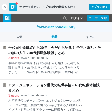
サクサク読めて、
アプリ限定の機能も多数！
アプリで開く
c
l
o
ログイン
ユーザー登録
s
e
『www.40tenshoku.biz』
人気
新着
すべて
千代田生命破綻から20年 今だから語る！ 予兆・混乱・そ
の後の人生 - 40代転職体験談まとめ
3
users
www.40tenshoku.biz
会社の危機の実録 予兆 破綻当日から始まった混乱 転
職を決意 まとめ 予兆 その予兆はずいぶん前からあり
ました。 1997年の日産生命の経営以降、生保6社が財
務悪化で破綻しました。 その中にあって千代田生命は
1996年まで大手8社の一角を占めていましたが、2000
ロストジェネレーション世代の転職事情 - 40代転職体験談
年3月期決算において総資産で業界12位の中堅生保に
位置していました。 1980年代に積極経営に転換しバ
まとめ
ブル時代に過剰な不動産投資に走り、その崩壊ととも
3
users
www.40tenshoku.biz
に数千億円に及ぶ不良債権を抱えました。 最後の頼み
氷河期世代にチャンス到来 ロストジェネレーション世
の綱は、親密銀行と言われた東海銀行に支援要請して
代 「ジョブ型」雇用における企業が求める人材像 ◇ハ
いたものの、不調に終わったことが私の中では決定打
イブリッド型の特徴 アラフォーは即戦力として期待さ