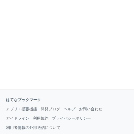
ックスフォード大学の共同研究で、AIによる代替率が
きない。この健康に何が影響しているかを考えると、
0.2％と極めて低いという調査結果が出たことでも話題
子供のころ病弱であったため、無理をしない事を身に
にな
つけたのが逆によかったのかと思います。精神的に
も、できるだけのんびりを心がけています。また、家
内が「人間の体は基本的に食事でできているから」と
食べるものには極度の配慮をしてきたおかげが大きい
と思います。 次に動機。この年齢になると、やはり
「生き甲斐」でしょうか。長年働いてきたのだから、
あちこち出歩いてうまいものを食べてというのも一つ
の生き方かと思いますが、私の場合は少しでも社会に
役立って、できるだけ子供たち
はてなブックマーク
アプリ・拡張機能
開発ブログ
ヘルプ
お問い合わせ
ガイドライン
利用規約
プライバシーポリシー
利用者情報の外部送信について