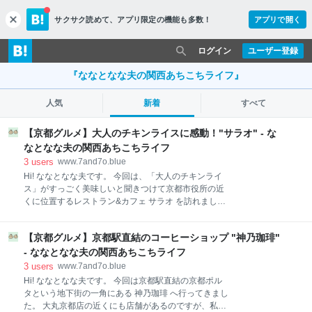
サクサク読めて、
アプリ限定の機能も多数！
アプリで開く
c
l
o
ログイン
ユーザー登録
s
e
『ななとなな夫の関西あちこちライフ』
人気
新着
すべて
【京都グルメ】大人のチキンライスに感動！"サラオ" - な
なとなな夫の関西あちこちライフ
3
users
www.7and7o.blue
Hi! ななとなな夫です。 今回は、「大人のチキンライ
ス」がすっごく美味しいと聞きつけて京都市役所の近
くに位置するレストラン&カフェ サラオ を訪れまし
た。 *2023年1月現在、外観工事中のため少々お店の
入り口が分かりにくくなっています。 アクセス方法 店
【京都グルメ】京都駅直結のコーヒーショップ "神乃珈琲"
内の様子 今回注文したもの サラオプチコース
¥2,130 × 夫婦2人分 前菜盛 白レバーのテリーヌ 聖護
- ななとなな夫の関西あちこちライフ
院大根のスープ 大人のチキンライス ミニアイス＆ドリ
3
users
www.7and7o.blue
ンク アクセス方法 住所：604-0941 京都府京都市中京
Hi! ななとなな夫です。 今回は京都駅直結の京都ポル
区亀屋町379-1 コンフォール御池フォルテ1F 営業時
タという地下街の一角にある 神乃珈琲 へ行ってきまし
間：11：30〜15：00 / 17:30〜20:00 定休日：月曜日
た。 大丸京都店の近くにも店舗があるのですが、私の