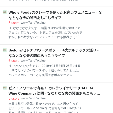
ツが暮らしていたことから、街の中心地にはピーナッ
で、ナンプラー・パクチーなし で作っています。 材料
ツのキャラクター達があちこちに飾られています。 ス
だけ見ると、面倒くさそうなイメージですが、作る工
ヌーピー好きにはたまらないチャールズ・M・シュル
Whole Foodsのクレープを使ったお家カフェメニュー - な
程はとても簡単！ 自宅で美味しいカオマンガイが楽し
ツ美術館もあり、
めます♡ 作り方 4人前 材料1 米：2合 鶏もも肉：
なとなな夫の関西あちこちライフ
400g *皮はあってもなくてもo.k. 長ネギの青い部分：
3
users
www.7and7o.blue
1本 酒：大さじ1 塩コショウ：小さじ1/2 水：400ml *
Hi! ななとなな夫です。 新型コロナの影響で気軽にカ
下準備 お米は研いでおきます。 鶏もも肉に、酒・塩コ
フェにも行けない今、 お家カフェを楽しんでいたので
ショウをかけてなじませておきます。 材料2 鶏ガラス
すが、私の数少ないカフェメニューにも限界が‥(；´Д
ープの素：小さじ1 おろし生姜：小さじ1/2 おろしニン
｀) ということで、新たにメニューを増やそうと
ニク：小さじ1/2 ごま油：大さじ1 材料1・2が用意で
WHOLE FOODS / ホールフーズ で売っているクレープ
きたら… 炊飯器に材料1のお米と水・材料2を全て入
Sedona/セドナ パワースポット・4大ボルテックス巡り -
を購入。 簡単！カフェメニューを作ろうと思います。
れ、かき混ぜます。 1.の上に鶏もも肉・ネギを
購入したクレープ クレープシュゼット(オレンジソー
ななとなな夫の関西あちこちライフ
ス) 材料(2人分) 作り方 クレープサラダ 材料(2人分) 作
6
users
www.7and7o.blue
り方 購入したクレープ $5.99 10枚入り パンコーナー
Hi! ななとなな夫です。 2019年11月24日-25日の1.5
で売られています。 クレープシュゼット(オレンジソ
日間でセドナのパワースポット巡りをしてきました。
ース) *オレンジソースが見えにくい写真ですが、かか
パワースポットのことを英語ではボルテックス
っているのです(-_-) 材料(2人分) クレープ：2枚 オレン
（Voltex）と呼ばれています。 今回はセドナを代表す
ジ果汁：40cc *オレンジジュースでも可 グラニュ
る4大ボルテックスのうち３箇所 "Bell Rock",
ー糖：10g バター(無塩)：35g スライスしたオレン
ピノ・ノワールで有名！ カレラワイナリー (CALERA
"Cathedral Rock", "AirPort Mesa" にてトレイルをして
ジ：4枚 飾り用ミント：2つ ア
きました。 残りの1つ"Boynton Canyon"は今回訪問し
Wine Company) 訪問 - ななとなな夫の関西あちこちライ
ていないため、過去訪問時の写真をおまけで載せてい
フ
3
users
www.7and7o.blue
ます。 前回と今年の訪問で４大ボルテックスを制覇し
本日は秋空で天気も良かったので、ふと思い立って
ました(*´∀｀*)ワーイ 4大ボルテックスを巡るには、２
ピノ・ノワール（Pino Noir）で有名なCALERAワイナ
日間あれば比較的ゆとりをもちつつ、トレイルもして
リーに訪問してきました。 カリフォルニアでピノ・ノ