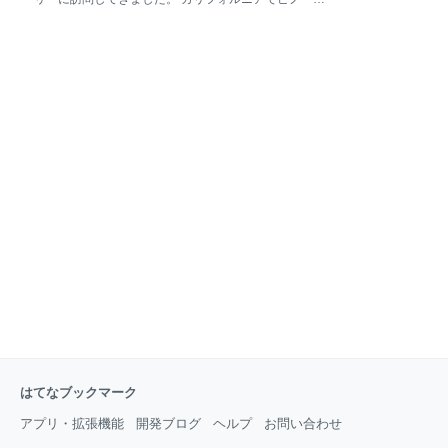
楽しめると思います。各ボルテックスをどこまで攻め
ワールといえば カレラ！と言われるので以前より気
るか等、緩急をつけた計画は必要ですが、それぞれ午
になってました🍷 ワイナリー：Calera Wine
前、午後に1箇所ずつ巡るイメージです。 ”非常にザッ
Company / カレラ ワイン カンパニー 住所：11300
クリ”とですが、訪問先の
Cienega Rd, Hollister, CA 95023 アクセス： ベイエリ
アからギルロイ（Gillroy）方面に南下、Holllister Hill
に位置しています。距離にして約65マイル
（≒100km）、時間帯によりますが車で1時間30分ほ
どで着きます。 サンフランシスコからは約105マイ
ル、時間にして約2時間ほどかかるでしょう。 ワイン
の種類：シャルドネ、ピノ・ノワールが中心。一部
NapaのDUCKHORNの試飲も可能 料金： 15USD。
シャルドネ2
はてなブックマーク
アプリ・拡張機能
開発ブログ
ヘルプ
お問い合わせ