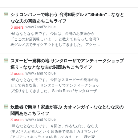
ウェル 6年間で訪れたカリフォルニア州以外の観光名
Spa) について書こうと思います。 日本で温泉と聞い
所 一覧 シティ系 ワシントン州 / シアトル オレゴン州 /
たら温泉街を想像しますが、シカモア温泉とは街では
ポートランド ネバダ州 / ラスベガス ニューメキシコ州
シリコンバレーで味わう 台湾B級グルメ"Shihlin" - ななと
なく Sycamore Mineral Springs Resort & Spa 1択にな
/ ロズウェル コロラド州 / デンバー ネブラスカ
ります。 ただし、ここには温泉ジャグジー付きのお部
なな夫の関西あちこちライフ
屋はもちろん、日帰り温泉が楽しめるプライベートジ
3
users
www.7and7o.blue
ャグジー・レストラン・スパ・プール・レンタサイク
Hi! ななとなな夫です。 今回は、台湾のお友達から
ル等何でも揃っている広大な敷地になります。 ホテル
『ここのお店美味しいよ！』と教えてもらった 台湾B
基本情報 ホテルデスクの入り口 ルームツアー 敷地内
級グルメ店でテイクアウトをしてきました。 アクセス
の施設 ギフトショップ ヨガドーム お手入れされたお
方法 今回注文したのはコチラ Popcorn Chicken $7.25
庭 Secret Garden レストラン / Gerden's of Avila
XXL Chicken Thigh $9.25 Shrimp Omelette $9.99 アク
Restaurant 温泉タイム トレ
スヌーピー発祥の地 サンタローザでアンティークショップ
セス方法 Shihlin Taiwan Street Snacks 522 Barber Ln,
Milpitas, CA 95035 *チェーン展開されているので、他
巡り - ななとなな夫の関西あちこちライフ
にサンフランシスコ / サンノゼ / バークレー / プレザン
3
users
www.7and7o.blue
トン / サンマテオにもお店があります。 個人的に目新
Hi! ななとなな夫です。 今回はスヌーピーの発祥の地
しかったのは、 購入した商品を受け取る際、袋に串が
として有名な街、サンタローザでアンティークショッ
刺さった状態で渡されたこと。 なんだか台湾の屋台ス
プ巡りをしてきました。 Santa Rosa / サンタローザ
タイルって感じですね。 実際、お店の周囲ではこのま
1.Whistlestop Antiques アクセス方法 店内の様子
ま食べている方も見かけました。 今回注文した
2.ANTIQUE SOCIETY アクセス方法 店内の様子
炊飯器で簡単！家族が喜ぶ カオマンガイ - ななとなな夫の
3.Llano House Antiques アクセス方法 店内の様子 今
回の戦利品 Santa Rosa / サンタローザ カリフォルニ
関西あちこちライフ
ア州、サンフランシスコから車で約1時間ほどの距離
3
users
www.7and7o.blue
にある、小さな街。近くには、ワインで有名なナパや
Hi! ななとなな夫です。 今回は、作るたびに、なな夫
ソノマがあります。 この街に、スヌーピーで有名なコ
(主人)さんが喜ぶという 炊飯器で簡単！カオマンガイ
ミック "ピーナッツ" の作者、チャールズ・M・シュル
(アジアンチキンライス)を作ってみました。 我が家流