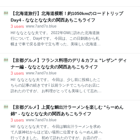
店内の様子 店員さんはノリが良く親切で、気楽に入れ
訪れるタイミングが悪いのか、いつも混んでいてなか
る雰囲気の素敵なお店です。 今回注文したもの サラオ
なか入れず…。今回こちらの店舗でやっと入ることが
プチコース ¥2,130 × 夫婦2人分 前菜盛 見た目が豪
【北海道旅行】北海道横断！約1050kmのロードトリップ
出来ました(*´∀｀) アクセス方法 今回注文したもの ケ
華！ ローストビーフはしっとり柔
ーキセット ¥1,100 ショコラトルテ 苺と宇治抹茶の
Day4 - ななとなな夫の関西あちこちライフ
ダックワーズ 小さな演出 アクセス方法 住所：600-
3
users
www.7and7o.blue
8216 京都府京都市下京区東塩小路町902 営業時間：
Hi! ななとなな夫です。 2022年GWに訪れた北海道旅
8:00〜21:00 *お店は東京・京都・大阪などに8店舗あ
行について、Day4です。 今回は、この日釧路から札
ります。(2022年7月現在) 今回注文したもの ケーキセ
幌まで車で戻る道中で立ち寄った、美味しい北海道グ
ット ¥1,100 ドリンクは個々にトレーに載ってくるス
ルメをご紹介したいと思います。 スケジュール 釧路和
タイルです。 ショコラトルテ カカオ分73%のチョコ
商市場 私たち夫婦が作った勝手丼 ＋ 大トロ寿司 六花
レートを使用されているので、甘すぎなくて美味しい
【京都グルメ】フランス料理のデリ＆カフェ "レザン" ディ
の森 花柄包装紙館 サイロ表紙絵館 六’ Cafe (ロッカフ
♡ 珈琲とも相性抜群でした！ 苺と宇治抹茶のダック
ェ) チョコレートケーキ・マルセイバターサンド・紅
ナー編 - ななとなな夫の関西あちこちライフ
茶・コーヒー 元祖 豚丼のぱんちょう 豚丼 ¥930〜
3
users
www.7and7o.blue
¥1,330 スケジュール 釧路から⇩ 釧路和商市場 六花の
Hi! ななとなな夫です。 今回は、少し前に投稿したこ
森 豚丼 札幌市へ 釧路和商市場 自分の好きな海鮮を選
ちらの記事の続きです⇩ 以前ランチでこちらのお店に
んで海鮮丼を作れる勝手丼で有名な市場です。 勝手丼
訪れたのですが、 お料理がとっても美味しくて忘れら
は、まず市場内で販売されている丼に盛られたご飯を
れず今回はディナーに行ってきました(*´ω｀*) 注
購入、それを持ってネタを販売されているお店へと移
意！）2023年1月現在、こちらのお店では焼き菓子の
動します。 ネタを販売されているお店の方にご飯を渡
【京都グルメ】上質な鯛出汁ラーメンを楽しむ "らーめん
みの販売、今後はカフェとして店内営業を目指されて
し、好きなネタを言って海鮮丼を作ってもらうという
いるそうです。 アクセス方法 今回注文したもの レザ
錦" - ななとなな夫の関西あちこちライフ
流れです。
ンコース (乾杯ドリンク付き) ¥4,000 前菜盛り合わせ
3
users
www.7and7o.blue
魚介類のカルパッチョ 本日のスープ メイン料理 四万
Hi! ななとなな夫です。 今回は鯛出汁ラーメンを求め
十ダバダ栗豚 肩ロースステーキ 大山鶏モモ肉のオー
て八坂神社からほど近い場所に位置する らーめん錦 へ
ブン焼き デザート盛り合わせ アクセス方法 住所：
行ってきました。 初めて訪れたのですが、お店の佇ま