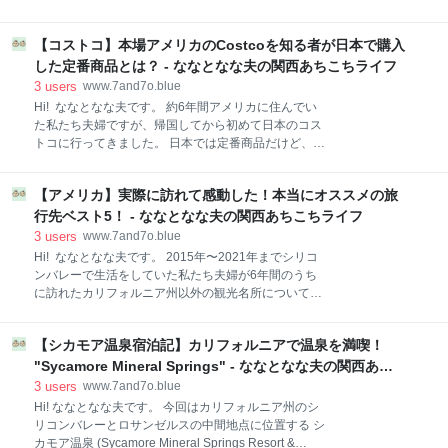
605-0034 京都府京都市東山区中之町203シルフ神宮道
いが既にカッコイイですね！ アクセス方法 店内の雰囲
営業時間：12:00〜14:00 / 17:30〜22:00 定休日：月曜
気は？ 今回注文したもの 柚子ラーメン 醤油ラーメン
日 今回注文したもの レザンコース (乾杯ドリンク付
【コストコ】本場アメリカのCostcoを知る者が日本で購入
アクセス方法 住所：605-0083 京都府京都市東山区橋
き) ¥4,000 *コース以外にも単
本町416 営業時間：11:00〜15:00 / 18:00〜20:00 (日
した定番商品とは？ - ななとなな夫の関西あちこちライフ
のみ)11:00〜16:00 定休日：月曜日 店内の雰囲気は？
3
users
www.7and7o.blue
店内はカウンター席のみで、なんだか高級感がありま
Hi! ななとなな夫です。 約6年間アメリカに住んでい
した。 訪れた日は他のお客さんの邪魔になりそうだっ
た私たち夫婦ですが、帰国してから初めて日本のコス
たので、自身で店内の写真が撮れず‥。 お店の
トコに行ってきました。 日本では定番商品だけど、ア
Instagramから失敬しましたよ⇩ この投稿をInstagram
メリカ帰りの私たちにとっては新鮮すぎた購入品と、
で見る 京都祇園 らーめん錦(@ramen_nishiki)がシェ
アメリカでも好きで頻繁に購入していた商品をご紹介
アした投稿 ⇧の写真は暗めの演出がされていますが、
【アメリカ】実際に訪れて感動した！本当にオススメの旅
したいと思います。 NEGRONI COPPA (生ハム)
私たちが
¥1,158 丸形ピザ パンチェッタ ¥1,498 さくらどり
行先ベスト5！ - ななとなな夫の関西あちこちライフ
2.5kg(もも肉) ¥2,498 / さくらどり2.5kg(むね肉)
3
users
www.7and7o.blue
¥1,398 ガーリックペッパーポーク ¥2,138 はなひめ
Hi! ななとなな夫です。 2015年〜2021年までシリコ
トマト ¥698 国産ミルクブレッド ¥599 Raw
ンバレーで生活をしていた私たち夫婦が6年間のうち
Shrimp (21-25) ¥2,088 アメリカ産 冷凍シマチョウカ
に訪れたカリフォルニア州以外の観光名所についてま
ット(1.5kg) ¥2,398 三元豚バラ肉 ¥2,432 寿司ファ
とめてみました。 *カリフォルニア州内の個人的にオ
ミリー48貫 ¥2,980 ペーパー類 / キッチンペーパー・
ススメな観光名所はこちら⇩ 6年間で訪れたカリフォル
トイレットペーパー お会計時の日本
【シカモア温泉宿泊記】カリフォルニアで温泉を満喫！
ニア州以外の観光名所 一覧 シティ系 自然系 1位：イ
エローストーン国立公園＆グランドティトン国立公園
"Sycamore Mineral Springs" - ななとなな夫の関西あち
イエローストーン国立公園 グランドティトン国立公園
こちライフ
3
users
www.7and7o.blue
2位：グランドサークル 3位：サワロ国立公園 4位：カ
Hi! ななとなな夫です。 今回はカリフォルニア州のシ
ールズバッド洞窟群国立公園 5位：ルート
リコンバレーとロサンゼルスの中間地点に位置する シ
66(U.S.Route 66) おまけ：町中に宇宙人がいる！ロズ
カモア温泉 (Sycamore Mineral Springs Resort &