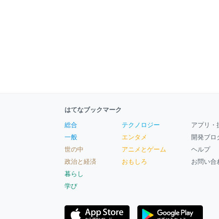
はてなブックマーク
総合
テクノロジー
アプリ・
一般
エンタメ
開発ブロ
世の中
アニメとゲーム
ヘルプ
政治と経済
おもしろ
お問い合
暮らし
学び