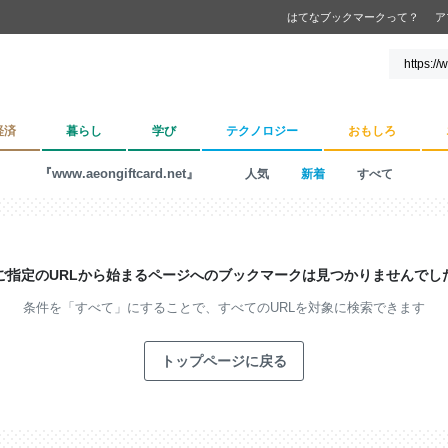
はてなブックマークって？
ア
経済
暮らし
学び
テクノロジー
おもしろ
『www.aeongiftcard.net』
人気
新着
すべて
ご指定のURLから始まるページへの
ブックマークは見つかりませんでし
条件を「すべて」にすることで、
すべてのURLを対象に検索できます
トップページに戻る