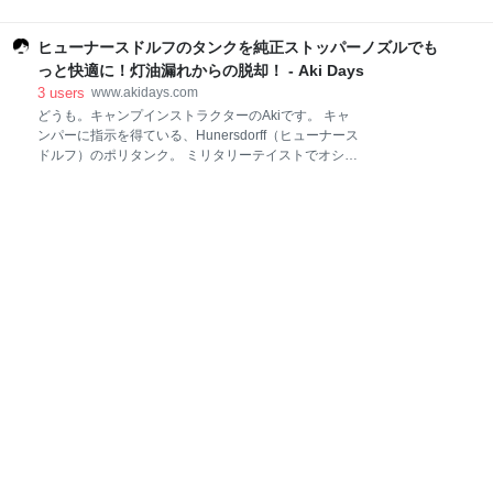
圧力に耐えれるか。水が浸透しない性能値を指しま
選ぶ楽しさがあります。 反面どれを選んだらいいのか
す。 生地の上に、1cm四方の筒状に水を注ぎ、耐えた
困ります。 経験者の方だと自分のキャンプスタイルに
高さの数値が耐水圧になります。例えば、耐水圧
ヒューナースドルフのタンクを純正ストッパーノズルでも
合わせてテントを選びますが、これからキャンプを始
10,000mmだと10mの高さまで水を注
める方、キャンプを始めたばかりの初心者の方だと、
っと快適に！灯油漏れからの脱却！ - Aki Days
どれを選んだらいいか分かりません。 そこで、今回は
3
users
www.akidays.com
テントの選び方【サイズ・人数編】について書きま
どうも。キャンプインストラクターのAkiです。 キャ
す。 道具を揃えないキャンプの始め方はこちら。キャ
ンパーに指示を得ている、Hunersdorff（ヒューナース
ンプに対して適性も分かります。 akihi-
ドルフ）のポリタンク。 ミリタリーテイストでオシャ
rock.hatenablog.com テントの使用される生地につい
レでカッコイイですよね？ でも、付属のノズルって灯
て。 akihi-rock.hatenablog.com テントの選び方【サイ
油は漏れるし正直使いにくいと思いませんか？ 筆者も
ズ・人数で選ぶ】 欲しいテントが収容人数オーバーす
最初使ったら、盛大に灯油漏れを起こしました。笑 そ
る場合 リビングでコットで寝る（2ルームテント等リ
こで、今回はヒューナースドルフをもっと快適に使え
ビングがあ
る純正ストッパーノズルについて書きます。 ヒューナ
ースドルフ純正ストッパーノズル ヒューナースドルフ
純正ストッパーノズルのレビュー Before【付属ノズル
の問題点】 ノーパッキン ノズルの向きが本体に対して
横になる 給油後の残油が垂れる エア抜きがない
After【ストッパーノズル装着後】 お手頃なストッパー
無しノズルもあり まとめ ヒューナースドルフ純正スト
ッパーノズル ヒューナースドルフ社の純正パーツ（オ
プション）のストッパーノズ