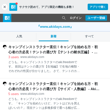
サクサク読めて、
アプリ限定の機能も多数！
アプリで開く
c
l
o
ログイン
ユーザー登録
s
e
『www.akidays.com』
人気
新着
すべて
キャンプインストラクター直伝！キャンプを始める方・初
心者の方必見！テントの選び方【テントの耐水圧編】 - Aki
Days
3
users
www.akidays.com
どうも。キャンプインストラクターのaki.freedomで
す。 前回はテントの選び方【生地編】で生地の種類・
それぞれの性質が分かりました。 さて、テントのカタ
ログを見てますと、耐水圧○○mmと数値が出てきます
が、数値だけではどういったことか分かりません。 そ
キャンプインストラクター直伝！キャンプを始める方・初
こで今回はテントの耐水圧についてです。こちらもマ
ニアック！笑 【生地編】 akihi-rock.hatenablog.com
心者の方必見！テントの選び方【サイズ・人数編】 - Aki
【サイズ・人数編】 akihi-rock.hatenablog.com テント
Days
5
users
www.akidays.com
の耐水圧とは？ 生地による耐水圧の違い 雨の耐水圧
どうも。キャンプインストラクターのaki.freedomで
テントの耐水圧は高い方がよい？ まとめ テントの耐水
す。 「キャンプを始めたいけど、テントはどれを買え
圧とは？ 耐水圧とは、テント生地がどのくらいの水の
ばいいの？」 現在テントは多種多様で選べる幅が広く