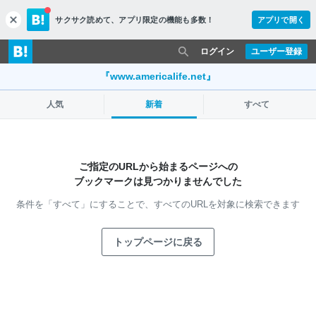
サクサク読めて、
アプリ限定の機能も多数！
アプリで開く
c
l
o
ログイン
ユーザー登録
s
e
『www.americalife.net』
人気
新着
すべて
ご指定のURLから始まるページへの
ブックマークは見つかりませんでした
条件を「すべて」にすることで、
すべてのURLを対象に検索できます
トップページに戻る