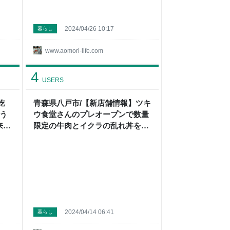
2024/04/26 10:17
暮らし
www.aomori-life.com
4
USERS
吃
青森県八戸市/【新店舗情報】ツキ
う
ウ食堂さんのプレオープンで数量
来ま
限定の牛肉とイクラの乱れ丼を食
青森
べて来ました。 - メガネ先生の日
記（青森グルメ）
2024/04/14 06:41
暮らし