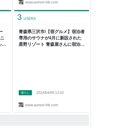
www.aomori-life.com
3
USERS
ー
青森県三沢市/【宿グルメ】宿泊者
メニ
専用のサウナが4月に新設された
ルテ
星野リゾート 青森屋さんに宿泊し
を食
て来ました。 - メガネ先生の日記
の日
（青森グルメ）
2024/04/09 13:02
暮らし
www.aomori-life.com