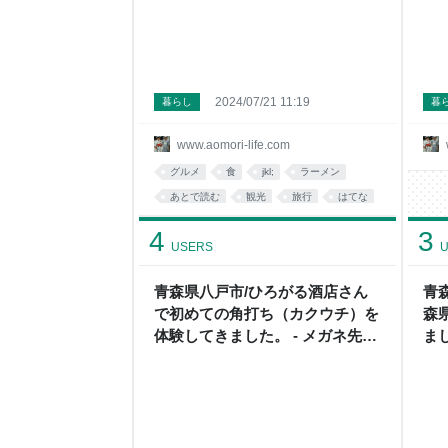
2024/07/21 11:19
暮らし
暮
www.aomori-life.com
グルメ
食
jkl;
ラーメン
あとで読む
観光
旅行
はてな
4
3
USERS
U
青森県八戸市/ひろがる酒店さん
青
で初めての角打ち（カクウチ）を
森
体験してきました。 - メガネ先生
ま
の日記（青森グルメ）
森