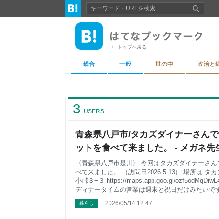
トップへ戻る
総合
一般
世の中
政治と
3
USERS
青森県八戸市/タカズダイナーさん
ットを食べて来ました。 - メガネ
メ）
〈青森県八戸市是川〉 今回はタカズダイナーさん
べて来ました。 （訪問日2026.5.13） 場所は 
小峠３−３ https://maps.app.goo.gl/ozf5odMqD
ディナータイムの営業は週末と祝日だけみたいです
利の駐車場があります。 店内はテーブル席になり
2026/05/14 12:47
暮らし
ナーさんはステーキ、パスタ、唐揚げが人気のお
そラーメンもあるみたいです。今回は以前も食べ