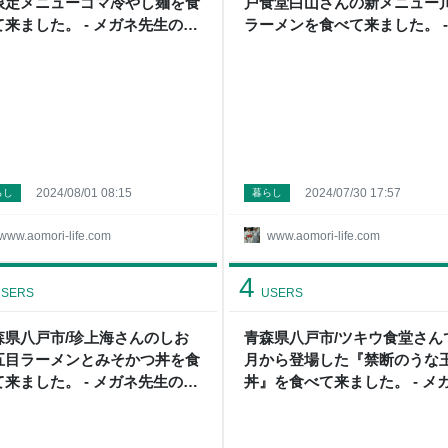
限定メニューゴマ冷やし麺を食
戸食堂白山さんの新メニュー
て来ました。 - メガネ先生の日
ラーメンを食べて来ました。 -
（青森グルメ）
ガネ先生の日記（青森グルメ
2024/08/01 08:15
2024/07/30 17:57
らし
暮らし
www.aomori-life.com
www.aomori-life.com
4
SERS
USERS
森県八戸市/珍上海さんのしお
青森県八戸市/ツキウ食堂さん
五目ラーメンとみそかつ丼を食
月から登場した『禁断のうな
て来ました。 - メガネ先生の日
丼』を食べて来ました。 - メ
（青森グルメ）
先生の日記（青森グルメ）