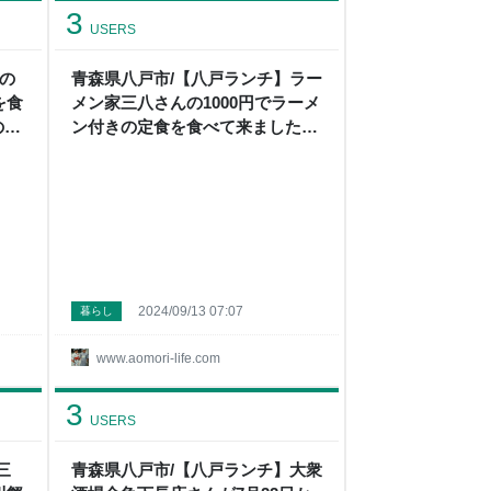
3
USERS
んの
青森県八戸市/【八戸ランチ】ラー
を食
メン家三八さんの1000円でラーメ
の日
ン付きの定食を食べて来ました。
- メガネ先生の日記（青森グル
メ）
2024/09/13 07:07
暮らし
www.aomori-life.com
3
USERS
三
青森県八戸市/【八戸ランチ】大衆