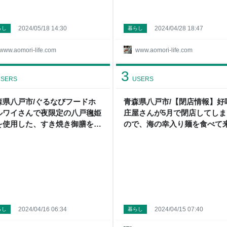
2024/05/18 14:30
2024/04/28 18:47
らし
暮らし
www.aomori-life.com
www.aomori-life.com
3
SERS
USERS
森県八戸市/ぐるなびフードホ
青森県八戸市/【閉店情報】好
ルワイさんで夜限定の八戸毱姫
庄屋さんが5月で閉店してしま
を使用した、すき焼き御膳を食
ので、海の幸入り麺を食べて
て来ました。 - メガネ先生の日
した。 - メガネ先生の日記（
（青森グルメ）
グルメ）
2024/04/16 06:34
2024/04/15 07:40
らし
暮らし