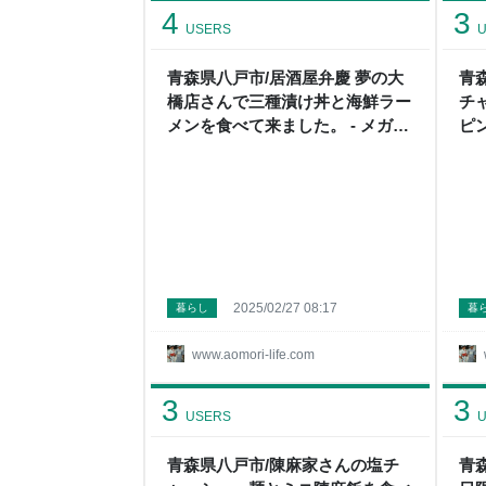
4
3
USERS
U
青森県八戸市/居酒屋弁慶 夢の大
青
橋店さんで三種漬け丼と海鮮ラー
チ
メンを食べて来ました。 - メガネ
ピ
先生の日記（青森グルメ）
ガ
2025/02/27 08:17
暮らし
暮
www.aomori-life.com
3
3
USERS
U
青森県八戸市/陳麻家さんの塩チ
青