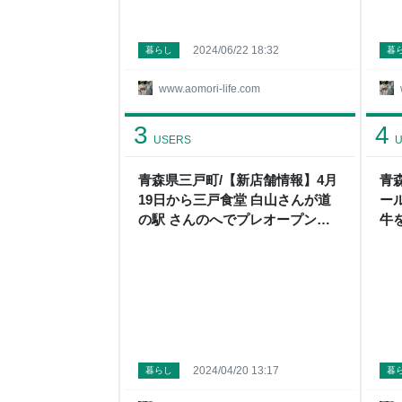
2024/06/22 18:32
暮らし
暮
www.aomori-life.com
3
4
USERS
U
青森県三戸町/【新店舗情報】4月
青
19日から三戸食堂 白山さんが道
ー
の駅 さんのへでプレオープンし
牛
ました。 - メガネ先生の日記（青
べ
森グルメ）
記
2024/04/20 13:17
暮らし
暮