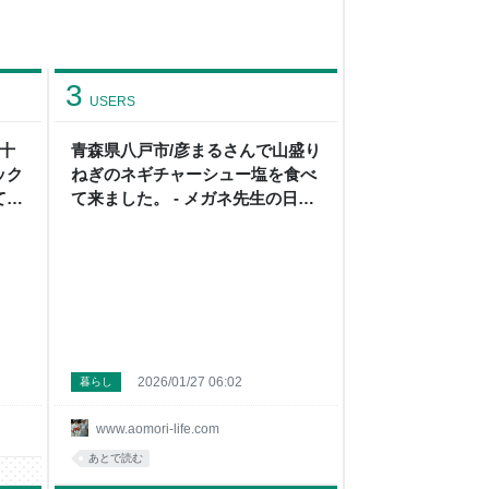
3
USERS
で十
青森県八戸市/彦まるさんで山盛り
ック
ねぎのネギチャーシュー塩を食べ
て来
て来ました。 - メガネ先生の日記
（青
（青森グルメ）
2026/01/27 06:02
暮らし
www.aomori-life.com
あとで読む