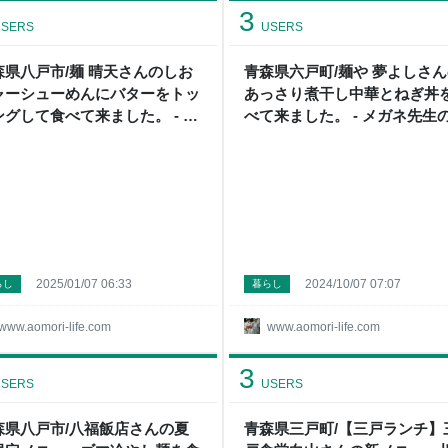
3
SERS
USERS
森県八戸市/麺 晴天さんのしお
青森県六戸町/麺や 夢よしさ
ャーシューめんにバターをトッ
あっさり煮干し中華とねぎ丼
ングして食べて来ました。 - メ
べて来ました。 - メガネ先生
ネ先生の日記（青森グルメ）
記（青森グルメ）
2025/01/07 06:33
2024/10/07 07:07
らし
暮らし
www.aomori-life.com
www.aomori-life.com
3
SERS
USERS
森県八戸市/八福飯店さんの夏
青森県三戸町/【三戸ランチ】