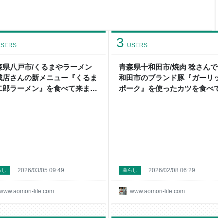
はセットのごはんを雑穀米で注
状態でスープが登場すると迫力
ました。（笑） スープは濃
3
SERS
USERS
森県八戸市/くるまやラーメン
青森県十和田市/焼肉 稔さん
城店さんの新メニュー『くるま
和田市のブランド豚『ガーリ
二郎ラーメン』を食べて来まし
ポーク』を使ったカツを食べ
。 - メガネ先生の日記（青森グ
ました。 - メガネ先生の日記
メ）
森グルメ）
2026/03/05 09:49
2026/02/08 06:29
らし
暮らし
www.aomori-life.com
www.aomori-life.com