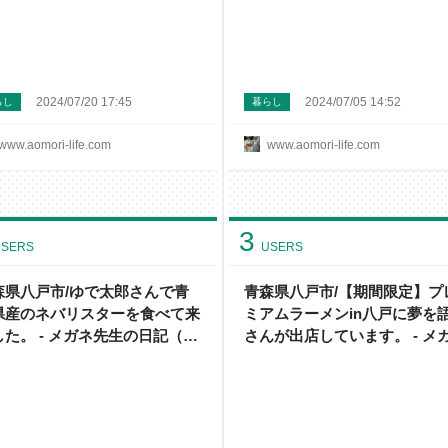
2024/07/20 17:45
2024/07/05 14:52
らし
暮らし
www.aomori-life.com
www.aomori-life.com
3
SERS
USERS
森県八戸市/ゆで太郎さんで青
青森県八戸市/【期間限定】プ
県産のネバリスターを食べて来
ミアムラーメンin八戸に夢を
した。 - メガネ先生の日記（青
さんが出店しています。 - メ
グルメ）
先生の日記（青森グルメ）