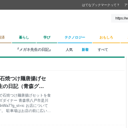
はてなブックマークって？
ア
経済
暮らし
学び
テクノロジー
おもしろ
『メガネ先生の日記』
人気
新着
すべて
で石焼つけ麺唐揚げセ
先生の日記（青森グル
で石焼つけ麺唐揚げセットを食
タカズダイナー 青森県八戸市是川
iwL4nWa7?g_st=ic お店について
。 駐車場はお店の前に広い砂
ます。 メニューは タカズダイ
店ですが、ランチ限定のネギみ
た石焼つけ麺唐揚げセットを注