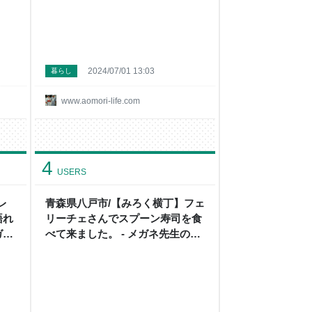
2024/07/01 13:03
暮らし
www.aomori-life.com
4
USERS
レ
青森県八戸市/【みろく横丁】フェ
語れ
リーチェさんでスプーン寿司を食
ガネ
べて来ました。 - メガネ先生の日
記（青森グルメ）