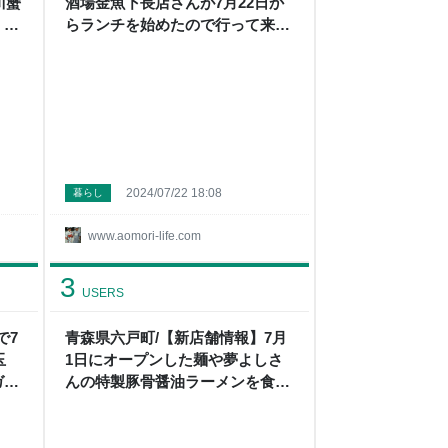
川蟹
酒場金魚下長店さんが7月22日か
 メ
らランチを始めたので行って来ま
）
した。 - メガネ先生の日記（青森
グルメ）
2024/07/22 18:08
暮らし
www.aomori-life.com
3
USERS
で7
青森県六戸町/【新店舗情報】7月
玉
1日にオープンした麺や夢よしさ
ガネ
んの特製豚骨醤油ラーメンを食べ
て来ました。 - メガネ先生の日記
（青森グルメ）