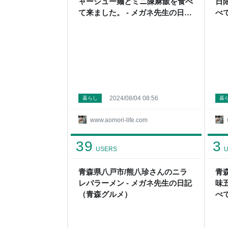
ャーシュー麺とミニ陳麻飯を食べ
日
て来ました。 - メガネ先生の日記
べ
（青森グルメ）
記
2024/08/04 08:56
暮らし
暮
www.aomori-life.com
39
3
USERS
U
青森県八戸市/熊八珍さんのニラ
青
レバラーメン - メガネ先生の日記
味
（青森グルメ）
べ
記