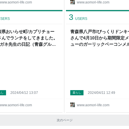
www.aomori-life.com
www.aomori-life.com
3
SERS
USERS
森県おいらせ町/カプリチョー
青森県八戸市/びっくりドンキ
さんでランチをしてきました。
さんで4月10日から期間限定
 メガネ先生の日記（青森グル
ューのガーリックベーコンメ
）
ィーチーズバーグディッシュ
べて来ました。 - メガネ先生
記（青森グルメ）
2024/04/12 13:07
2024/04/11 12:49
らし
暮らし
www.aomori-life.com
www.aomori-life.com
次のページ