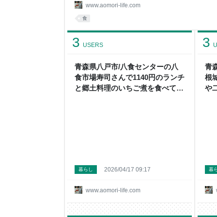
文してみました。 石焼つけ麺唐揚げセット 今回
www.aomori-life.com
文してみました。 石焼の器でグツグツと沸騰した
食
がありますね。 激アツです。一口目で舌を負傷し
3
3
USERS
U
青森県八戸市/八食センターの八
青
食市場寿司さんで1140円のランチ
根
と郷土料理のいちご煮を食べて来
や
ました。 - メガネ先生の日記（青
た
森グルメ）
ル
2026/04/17 09:17
暮らし
暮
www.aomori-life.com