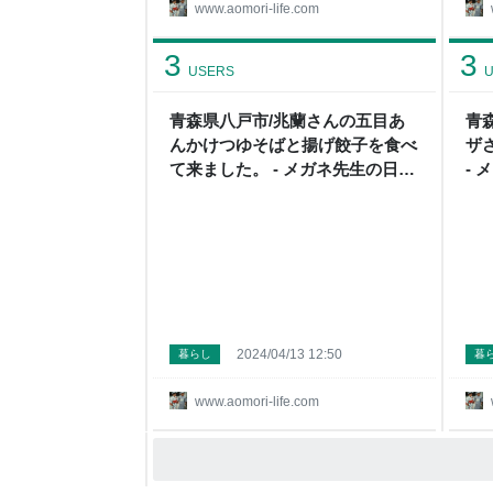
www.aomori-life.com
3
3
USERS
U
青森県八戸市/兆蘭さんの五目あ
青
んかけつゆそばと揚げ餃子を食べ
ザ
て来ました。 - メガネ先生の日記
-
（青森グルメ）
メ
2024/04/13 12:50
暮らし
暮
www.aomori-life.com