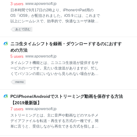
ナー不要のパソコンでテレビ視聴する方法を紹介しま
いMac音楽編集ソフトを3つ紹介させていただきます。
3
users
www.apowersoft.jp
す。インターネットに繋げれば、テレビが簡単に観れ
あわせて知りたい ☛ MP3ファイルをカット編集する
日本時間で9月17日の2時より、iPhoneやiPad用の
ます。 お使いのブラ
方法 ☛ MP3ファイルを結合する方法 ☛ 複数の動画
OS「iOS9」が配信されました。iOS 9 には、これまで
を１つに結合する方法 1. Mac用MP3編集ソフト ト
以上にシームレスで、効率的で、快適なユーザ体験を
ップ３Apowersoft Mac用音声録音達人このプログラム
実現する数々の新機能が搭載されています。主なもの
あとで読む
は、もっとも信頼性の高い便利なオーディオ編集ソフ
としては、iPad のマルチタスキング、内蔵アプリケー
トです。Mac用に開発されており、オーディオファイ
ションの進化、インテリジェンス、パフォーマンスの
ルのカット、トリム、結合といった基本的な編集機能
向上などがあります。そして、あまり深く思わずに急
ニコ生タイムシフトを録画・ダウンロードするのにおすす
が全てついています。編集画面が非
ぎで最新のOSにアップデートした人はさぞかし少なく
めの方法
はないでしょう。しかし、今まで使っていたアプリが
5
users
www.apowersoft.jp
急にダメになってしまうこともありますね。例えば、
タイムシフト機能とは、ニコニコ生放送が提供するサ
iPhone画面を録画するための「Shou」が使えなくな
ービスの一つです。見たい生放送がありますが、忙し
りました。この記事では、パソコンでiOS9画面録画の
くてパソコンの前にいないから見られない場合があり
方法をふまえて説明します。 Windowsで録画する方法
ますし、同じ時間帯に似たい番組が複数あって、全部
Macで録画する方法1 Apowersoft iPad/iPhone録画究
memo
見切れないなんてこともありますね。そんな時に、タ
極以下の動画を視聴してやり方をみましょう！ 多くの
イムシフト機能を使えば、公式生放送またはチャンネ
人
ル・ユーザーの生放送が放送終了しても、視聴するこ
PC/iPhone/Androidでストリーミング動画を保存する方法
とができちゃいます。 放送によって異なりますが、大
【2019最新版】
体約１週間視聴可能となります。また、注意して欲し
7
users
www.apowersoft.jp
いのは、一般会員の場合は、放送開始時間より30分以
ストリーミングとは、主に音声や動画などのマルチメ
上前にタイムシフト予約が必要です。プレミアム会員
デイアファイルを転送・再生する方式の一種です。簡
なら、予約なしで視聴可能です。視聴できる番組の数
単に言うと、受信しながら再生できる方式を指しま
についても、一般会員10件、プレミアム会員30件であ
す。 YouTubeなどの有名なサイトであればいくらでも
る。視聴期間と番組数が限られていますが、タイムシ