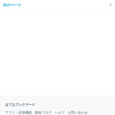
ダウンロード用のソフトがありますが、ちょっとマイ
フトを自分のパソコンに保存しておけば、好きな時
次のページ
ナーなサイトであったり、あるいは独自に自サイトで
間、好きなタイミングでニコ生の番組を見ることがで
ストリーミング動画を展開しているような場合だと、
きますね。そこで、視聴期限
ダウンロードできないことが多々あります。そのよう
なサイトで、ストリーミング動画を保存したい場合、
なにか方法ないのでしょうか？以下では、ストリーミ
ング動画の保存方法を皆さんにご紹介します。 ストリ
ーミング動画保存方法Apowersoftフリーオンライン録
画ツールを利用するご存知かもしれませんが、ダウン
ロードができなくても、画面録画というほぼ万能の方
法なら保存できるかもしれません。ストリーミング録
画向けのフリーソフトをいくつか試してみたところ、
速度不足でコマ
はてなブックマーク
アプリ・拡張機能
開発ブログ
ヘルプ
お問い合わせ