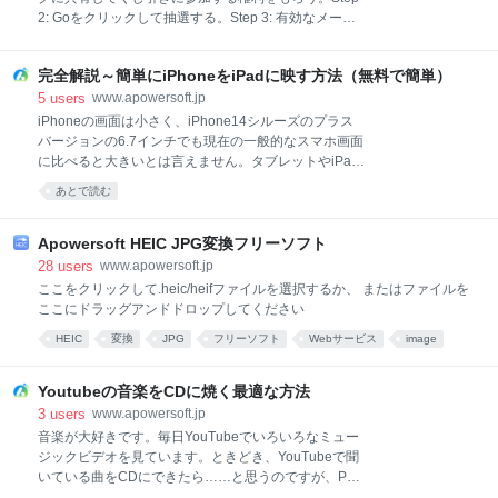
ト 無料映画サイト トップ6 映画・ドラマまとめ この
2: Goをクリックして抽選する。Step 3: 有効なメール
サイトは、インターネット中からの映画URLを統合し
アドレスを入力し、弊社から賞品をお送りする。
ています。「映画・ドラマまとめ」自体は映画などの
配信はしていません。映画資源が満載なほか、またド
完全解説～簡単にiPhoneをiPadに映す方法（無料で簡単）
ラマ、海外ドラマ、スペシャルドラマなどのリソース
5
users
www.apowersoft.jp
も集められています。 ここでオンライン映画を楽しむ
iPhoneの画面は小さく、iPhone14シルーズのプラス
と、間違
バージョンの6.7インチでも現在の一般的なスマホ画面
に比べると大きいとは言えません。タブレットやiPad
などと比べると更に小さく見えます。電話やメールな
あとで読む
どの操作でであれば画面サイズはあまり要求されませ
んが、映画や動画などを視聴する場合はもちろん大画
面の方が良いでしょう。では、iPhoneをiPadにスクリ
Apowersoft HEIC JPG変換フリーソフト
ーンミラーリングする方法はあるのでしょうか。答え
28
users
www.apowersoft.jp
は「はい、あります」。詳しい説明は以下の内容をご
ここをクリックして.heic/heifファイルを選択するか、 またはファイルを
覧ください。 【もっと知りたい】 ☛ デザリング（ネ
ここにドラッグアンドドロップしてください
ットワーク共有）でiPhoneをiPadに映す方法 ☛
HEIC
変換
JPG
フリーソフト
Webサービス
image
iPhoneの画面をPCに映すための最適な方法 ☛ iPhone
をMacにミラーリングする方法 iPhoneをiPadにミラー
webservice
写真
iPhone
リングする方法ApowerMirrorまず使えるアプリは
Youtubeの音楽をCDに焼く最適な方法
ApowerMirrorです。iOSシステム搭載
3
users
www.apowersoft.jp
音楽が大好きです。毎日YouTubeでいろいろなミュー
ジックビデオを見ています。ときどき、YouTubeで聞
いている曲をCDにできたら……と思うのですが、PC
音痴ですので、YouTubeの音楽をCDに焼く方法が全