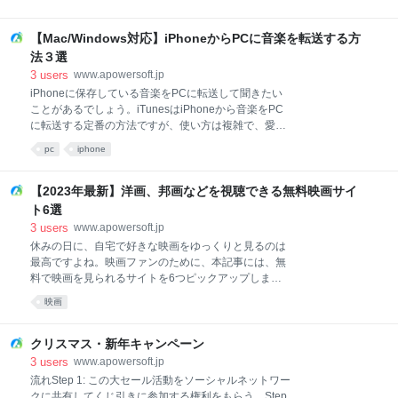
相手に知られるかPC(Win/mac)でバレないように
出力するためのアプリケーションです。Android端末
Zoom録画iPhoneでバレずにZoomを撮影Androidでバ
なら、パソコンからマウスとキーボードによって操作
レずにZoom会議を保存1.なぜZoomで録画すると相手
【Mac/Windows対応】iPhoneからPCに音楽を転送する方
することができます。このプログラムを使用し、コン
に知られるかZoomの仕様です。参会者として内蔵の
ピュータでスマホに保存されているメディアファイル
法３選
録画機能を使うと、ミーティングのホストの許可がな
を視聴することができるし、スマホ内のファイルを大
3
users
www.apowersoft.jp
ければ、録画できません。また
画面に表示して同僚やパートナーに見せることができ
iPhoneに保存している音楽をPCに転送して聞きたい
るし、マウスとキーボードを使ってAndroidゲームを
ことがあるでしょう。iTunesはiPhoneから音楽をPC
プレイしメッセージを送ることができます。では、こ
に転送する定番の方法ですが、使い方は複雑で、愛用
のツールの使い方を見ましょう。 Windows又はMacコ
したくないユーザが多いようです。本記事には、
pc
iphone
ンピュータにこのソフトをダウンロードしインストー
iTunes及びiTunesなしでiPhoneからPCに音楽を移す
ルします。その後、立ち上げます。 App Store
方法をご紹介します。 ApowerManagerを使って
2.iPhoneの場合:Wi-Fi接続： 1.iPhone
iPhoneの音楽をPCに移すまずご紹介するiPhone音楽
【2023年最新】洋画、邦画などを視聴できる無料映画サイ
をPCに転送する方法は、ApowerManagerです。
ト6選
ApowerManagerはWindowsとMacに両対応して、
3
users
www.apowersoft.jp
iPhoneとAndroidのデータをPCで管理できる総合的な
休みの日に、自宅で好きな映画をゆっくりと見るのは
スマホマネージャーです。iPhoneからパソコンに音楽
最高ですよね。映画ファンのために、本記事には、無
や曲を転送することができる上、iPhoneの写真をパソ
料で映画を見られるサイトを6つピックアップしまし
コンに送ることも可能です。またiPhone以外にも、
た。ずっと前から見たい映画も、それらの無料映画サ
iPadやiPodといったほかのiOS機器にも対応していま
映画
イトで視聴できます。映画をPCにダウンロードしてオ
す。 その動
フラインでみたい場合は、「動画ダウンロード無双」
という動画ダウンロードソフトが役立ちます。 下のボ
クリスマス・新年キャンペーン
タンをクリックして「動画ダウンロード無双」をイン
3
users
www.apowersoft.jp
ストールできます。 無料ダウンロード もっと知りたい
流れStep 1: この大セール活動をソーシャルネットワー
☛ 超人気動画サイト10選 ☛ 無料の韓国ドラマサイ
クに共有してくじ引きに参加する権利をもらう。Step