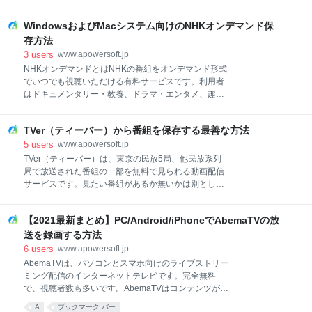
画、写真、音楽、書類などのデータをコンピュータに出力できます。同
一のWi-Fiネットワーク環境でiOS端末をコンピュータに接続してミラー
WindowsおよびMacシステム向けのNHKオンデマンド保
リング機能を有効にした後、すぐに使用可能です。 HD画質でリアルタ
イムにミラーリングこのiPhone/iPad画面録画ソフトを使用し、
存方法
iPhone/iPad画面をコンピュータに映すことができます。その他に、コ
3
users
www.apowersoft.jp
ンピュータから端末内の音声ファイルを視聴することも可能です。製品
NHKオンデマンドとはNHKの番組をオンデマンド形式
プレゼンテーション、教学デモ又はゲーム共有にも役立ちます。
でいつでも視聴いただける有料サービスです。利用者
はドキュメンタリー・教養、ドラマ・エンタメ、趣
味・実用、 報道・スポーツ、ニュース、無料番組、見
逃し番組、特選ライブラリー、キッズ・アニメなどの
TVer（ティーバー）から番組を保存する最善な方法
カテゴリーを選択してお好みに合わせて動画を鑑賞で
きます。特に番組の放送が終了しても見逃し番組の中
5
users
www.apowersoft.jp
には見られます。もしお好きなNHKオンデマンドを永
TVer（ティーバー）は、東京の民放5局、他民放系列
遠に保存したいなら、ここでは、MacおよびWindows
局で放送された番組の一部を無料で見られる動画配信
でのNHKオンデマンド保存方法はご紹介されていま
サービスです。見たい番組があるか無いかは別とし
す。 NHKオンデマンド録画の無料方法ご存知のよう
て、それぞれの放送局の見逃し配信動画が1つのサイ
に、NHKオンデマンドでの動画は保護されるので、直
トにまとめられているのは利便性が高いです。また、
接にダウンロードするのは不可能なことです。このよ
【2021最新まとめ】PC/Android/iPhoneでAbemaTVの放
対応プラットフォームはPC・スマートフォン（iOS /
うな状況から見れば、NHKオンデマンドの動画を録画
Android）・タブレットとなっており、スマートフォ
送を録画する方法
するしかありません。Apowersoftフリーオンラインス
ン・タブレットの場合はアプリのインストールが必要
6
users
www.apowersoft.jp
クリーン録画ツールは完全に無料なサービスで、利用
となります。視聴にあたり、会員登録などの作業をす
AbemaTVは、パソコンとスマホ向けのライブストリー
す
る必要がありません。 今のところ、見逃したドラマや
ミング配信のインターネットテレビです。完全無料
バラエティなどのテレビ番組をTVerで見れる期間は放
で、視聴者数も多いです。AbemaTVはコンテンツが豊
送終了後から次回の放送までとなっています。つま
富ですが、番組によっては配信期間に時限があるもの
A
ブックマーク バー
り、基本一週間程度だそうです。そのため、好きな番