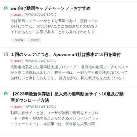
はユーザインターフェースは非常に簡潔で使いやすい
グできます。ゲーム遊び、映画、アプリデモなどに使
アプリです。簡単ボイスレコーダーを使用すれば、マ
win向け動画キャプチャーソフトおすすめ
えるのは便利ですが、無料版では動画の撮影時間が10
イクロフォンアイコンを１タップするだけで、録音を
分以内と制限があります。10分を超える動画を撮影し
5
users
www.apowersoft.jp
開始できます。「一時停止」、「再開」も可
たい場合は、「$14.99」で有料ライセンスを購入しな
今は動画コンテンツがとても豊富であり、流行ってい
れけばなりません。「Reflectorフリー」で検索してい
る時代ですね。Youtubeやニコニコ動画などの動画サ
る人が少なからずいるようですので、今回はReflector
イトがあんなに人気であることから見ればわかります
を代用できるフリーソフトを紹介いたします。 Apple
ね。また、趣味のゲーム中の映像やクリアした瞬間な
video
movie
デバイスでの録画にオススメの無料ソフト
どの動画を作って投稿したいなと思ったことありませ
iPhone/iPad録画究極アプリを入れて録画する方法が
んか。そして、動画はただ日常の楽しみ用だけでな
あるらしいですが、怪しい非公式のアプリを入れるこ
く、情報伝達するにも、動画を活用して操作方法の手
１回のシェアにつき、Apowersoft社は熊本に10円を寄付
とより、AirPlayミラーリングを利用したほうがいいで
順の解説を行うと、よりうまく情報が伝えます。だか
3
users
www.apowersoft.jp
すね。Ref
ら、ビデオキャプチャーソフトの需要がますます高ま
北海道地震及び生活再建支援プロジェクト 北海道の地震で、多くの人々
っています。有料でソフトを買うのもいいかもしれま
が不幸に見舞われました。弊社一同は、一刻も早く被災地の力になって
せんが、無料でも十分使えるのがあるのです。 下記で
あげたいと存じております。 微力ながら、同じ気持ちを抱えているユー
は、Windows向けのオススメの無料、有料の動画キャ
ザー様と一緒に力を合わせて北海道を応援しましょう。 2016年5月20日
プチャソフトを解説します。 動画キャプチャフリーソ
の熊本震災で、弊社も支援活動を行っていました。ソフトの売り上げを
フト 有料動画キャプチャーソフト ★ 無料の動画キャ
【2023年最新保存版】超人気の無料動画サイト10選及び動
寄付金として、合計で32万円を全部日本赤十字社に寄付しました。皆様
プチャーソフトおすすめ １ Apowersoftフリーオンラ
のご協力を感謝しております。送金の詳細は下記ボタンをクリックして
画ダウンロード方法
インスクリーン録画ツール 【おすすめ理由/特徴】
ください。 送金詳細 ① 当プロジェクトページ内でのソフトウェアのお
3
users
www.apowersoft.jp
買い上げを全部北海道地震の支援に寄付致します。 ② お客様による寄付
動画共有サイトとは、ユーザが無料で動画をアップロ
先の指定はできませんが、皆様からお寄せ頂きました募金は、被災され
ード・共有・視聴することができるオンラインプラッ
た方 々の支援を目的として、地方自治体または被災地支援団体に寄付さ
トフォームでです。本記事では、現在最も人気の高い
せて頂きます。 ③ 支援プロジェクトに関する詳細情報は本ページをご覧
無料動画サイトを10選ご紹介します。ちなみに、それ
くだ
らの動画ダウンロード方法もご紹介いたします。 もっ