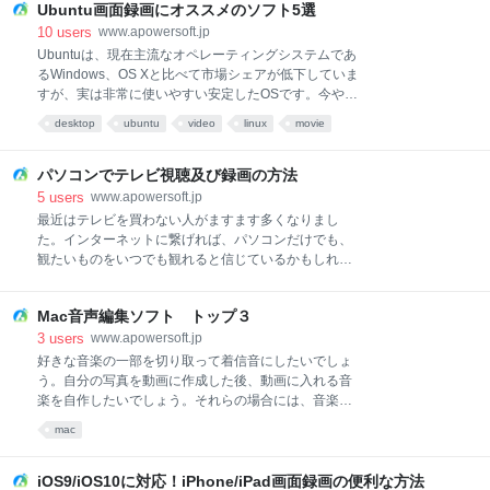
Ubuntu画面録画にオススメのソフト5選
と知りたい ＞＞＞MioMioサイトの動画をダウンロー
ドする方法＜＜＜ ＞＞＞無料映画サイト トップ6＜
10
users
www.apowersoft.jp
＜＜ 無料動画視聴サイト10選YouTubeYouTubeと
Ubuntuは、現在主流なオペレーティングシステムであ
は、2005年に建てられ、2006にGoogleによって購入
るWindows、OS Xと比べて市場シェアが低下していま
された、今のところ、誰もが認めるもっとも人気の動
すが、実は非常に使いやすい安定したOSです。今や
画共有・無料視聴サイトです。多種多様な動画コンテ
Windowsでなければならない理由はほとんどなく、
desktop
ubuntu
video
linux
movie
ンツが配信されています。世界中の人々はYouTubeを
Ubuntuでも大抵のことがこなせてしまいます。デスク
プラットフォームとして自分の生活をシェアしたりし
トップはシンプルで目にやさしいものばかりを使用し
ています。また、会社はYouTubeで製品の宣伝をして
ていますので、誰でもすぐに使えます。オフィスアプ
パソコンでテレビ視聴及び録画の方法
います。お使いやすいインターフェースがあるので、
リケーションが搭載されるほか、ほかのフリーソフト
5
users
www.apowersoft.jp
初心者の人でも気軽に使っていただ
も充実しています。最近、画面録画ソフトを探したと
最近はテレビを買わない人がますます多くなりまし
ころ、どれを選んでいいか迷っていますので結構時間
た。インターネットに繋げれば、パソコンだけでも、
を費やしました。そのため、今回、この記事ではオス
観たいものをいつでも観れると信じているかもしれま
スメのUbuntu動画キャプチャソフトを5つ紹介したい
せん。しかし、時にはどうしても観たいテレビ番組の
と思います。 Ubuntu画面録画ソフトトップ５I. Simple
生放送もありますよね。テレビがあれば簡単に観れる
Screen Recorder「Simple Screen Recorder」 は
Mac音声編集ソフト トップ３
のに、パソコンだったら、観れる方法が分からないと
Ubuntu OS で動作できる動画キャプ
いう方はさぞ少なくないでしょう。パソコンでテレビ
3
users
www.apowersoft.jp
視聴できたら、テレビを買わなくてもいいですし、わ
好きな音楽の一部を切り取って着信音にしたいでしょ
ざわざ高い録画設備を買わなくても簡単に録画できま
う。自分の写真を動画に作成した後、動画に入れる音
すから、いいことずくめです。では、パソコンでテレ
楽を自作したいでしょう。それらの場合には、音楽編
ビ視聴と録画の方法を説明していきましょう。 1: パソ
集ソフトが必要になります。ネットで検索すれば、
mac
コンでテレビ視聴 2: パソコンでテレビ録画 1 パソコン
Windowsパソコンで動作できる音声編集ソフトはいっ
でテレビ視聴チューナーが使えるノートパソコンな
ぱい出ますが、Macパソコンなら、比較的に少ないで
ら、簡単にテレビ視聴できますが。ここでは、チュー
す。音楽編集をしたいMacユーザのために、使いやす
iOS9/iOS10に対応！iPhone/iPad画面録画の便利な方法