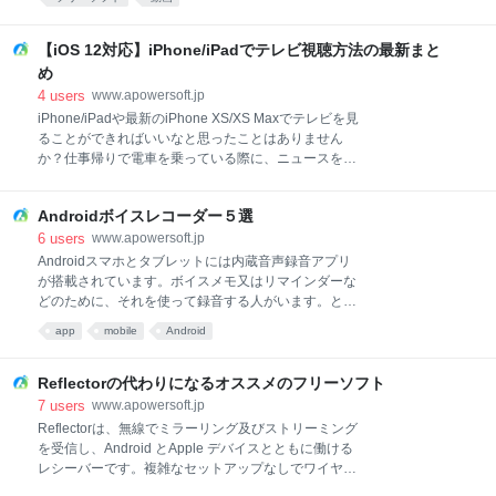
ーアおすすめ1．Apowersoft画像ビューアー最初に紹
との互換性問題はまだ解決していません。昔
介したいのは「Apowersoft画像ビューアー」です。こ
Windows7やWindows8で使っていたソフトが
のソフトは機能がシンプルながらビューアーとしての
Windows10で使えないというのは、今ものユーザーに
【iOS 12対応】iPhone/iPadでテレビ視聴方法の最新まと
性能はかなりのものです。しかも完全
とって悩ましいことです。前は携帯やカメラで撮った
め
ビデオをパソコンで自由に編集したのに、パソコンを
4
users
www.apowersoft.jp
Windows10にしたら、どの動画編集ソフトを使えばい
iPhone/iPadや最新のiPhone XS/XS Maxでテレビを見
いか分からなくなったという人はさぞ少なくないでし
ることができればいいなと思ったことはありません
ょう。というわけで、今回はWindows10用動画編集ソ
か？仕事帰りで電車を乗っている際に、ニュースを観
フトを紹介します。 人気Windows10動画編集ソフト
たり、スポーツなどのライブ中継を視聴したりするこ
ApowerEdit無料ダウンロード ApowerEditとは、
とができるといいですね。しかし、テレビ機能が当た
Windows10、Mac OSに対応のプロフェッショナ
Androidボイスレコーダー５選
り前のように搭載されてるアンドロイドスマホと違っ
て、アップルのiOSデバイスはワンセグを搭載してい
6
users
www.apowersoft.jp
ないので、iPhone XS/XS Maxででテレビを見るのは
Androidスマホとタブレットには内蔵音声録音アプリ
どうすればいいでしょうか？それでは、今回はiPhone
が搭載されています。ボイスメモ又はリマインダーな
やiPadでも快適にテレビが楽しめる方法を紹介したい
どのために、それを使って録音する人がいます。とこ
と思います。Android端末の場合、こちらの「オスス
ろが、そのAndroidボイスメモは音声の録音・保存と
app
mobile
Android
メのAndroidテレビ視聴アプリ」記事をご参照くださ
いう基本的な機能しかありません。それで、多くの人
い。また、iPhoneやiPadをパソコンで見たり、録画し
はその替りになるAndroidボイスレコーダーを探して
たりする方法も一緒に知りたければ、こちらをご参照
います。 すると、今回はいくつかの優れたAndroid録
Reflectorの代わりになるオススメのフリーソフト
ください。 iPhone/iPadでテレビを視聴する方法
音アプリをまとめてみました。ご参考になれば幸いで
7
users
www.apowersoft.jp
す。 利用者数が多くて評価が高いAndroidボイスレコ
Reflectorは、無線でミラーリング及びストリーミング
ーダー簡単ボイスレコーダー音声レコーダーPCM録音
を受信し、Android とApple デバイスとともに働ける
スーパーボイスレコーダーマイボイスメモ MP3簡単ボ
レシーバーです。複雑なセットアップなしでワイヤレ
イスレコーダーその名前通り、簡単ボイスレコーダー
スでモバイルデバイスをコンピューターにミラーリン