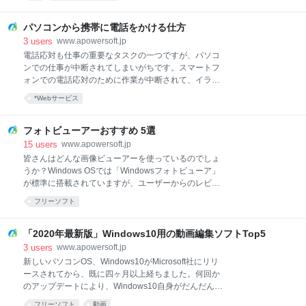
もあります。配信期間中に保存しておけば、いつでも
組をPCに保存してゆっくり楽しみたいユーザーがかな
面白い番組を楽しめます。ストリーミング配信の動画
りいます。この記事では、TVerダウンロードのやり方
サイトなので、直接ダウンロードはできず、録画で保
パソコンから携帯に電話をかける仕方
を説明したいと思います。 TVer番組を保存する方法N
存するしかありません。でも、AbemaTVには「録画」
3
users
www.apowersoft.jp
という機能はないので、AbemaTVの放送を録画するに
電話応対も仕事の重要なタスクの一つですが、パソコ
は、第三者のAbemaTV録画ソフトが必要です。本記事
ンでの仕事が中断されてしまいがちです。スマートフ
では、PC/Android/iPhoneでAbemaTVを録画する方法
ォンでの電話応対のために作業が中断されて、イライ
についてご説明します。 AbemaTV録画方法PCで
ラすることもあるでしょう。こういう場合、パソコン
*Webサービス
AbemaTVを録画iPhone/iPadでAbemaTVを録画
で電話すると問題は解決します。それで、作業を中断
AndroidでAbemaTVを録画1 PCでのAbemaTV録画方
することなく、電話ができて、時間と体力の節約にな
法パソコンでは、「FRESH! by
ります。 仕事を更に効率的にする他の方法： ☛ スカ
フォトビューアーおすすめ 5選
イプ通話、英会話などを簡単に録音できるフリーツー
15
users
www.apowersoft.jp
ル ☛ パソコンにAndroid SMSをバックアップする方
皆さんはどんな画像ビューアーを使っているのでしょ
法 ☛ Android連絡先をバックアップする方法 pcから
うか？Windows OSでは「Windowsフォトビューア」
電話をかける3つの方法これから、パソコンから電話
が標準に搭載されていますが、ユーザーからのレビュ
発信方法を3つ紹介します： 方法１： ウェブサイト
ーから見ればあまり使いやすいとは言えないですね。
フリーソフト
にある無料通話サービスを利用するLumicallは、無料
使い勝手が悪いとか、GIFファイルを開こうとすると
でパソコンから携帯に電話をかけることができるウェ
標準ではIEが立ち上がり、Windowsフォトビューアー
ブベースのサービスです。Lumicallは、お使いのブラ
では開かなかったとか、キーボードの矢印キーで次の
「2020年最新版」Windows10用の動画編集ソフトTop5
ウザをWebRTCと呼ばれる電話と
画像を表示できなかったとか色々とつっこまれまし
3
users
www.apowersoft.jp
た。 そのため、なにか代わりになるいいビューアーが
新しいパソコンOS、Windows10がMicrosoft社にリリ
ありませんでしょうかと思いながら、いろいろな画像
ースされてから、既に四ヶ月以上経ちました。何回か
閲覧フリーソフトを見直しており、今回「フォトビュ
のアップデートにより、Windows10自身がだんだん安
ーアーおすすめ5選」をまとめてみました。 画像ビュ
定になってきました。しかし、サードパーティソフト
フリーソフト
動画