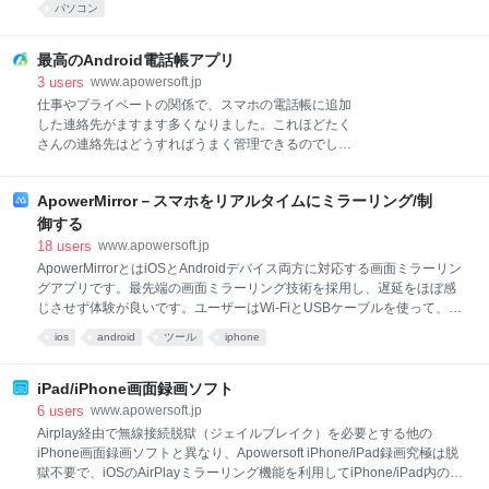
パソコン
然わかりません。何か簡単な方法がありますか？よろ
しくお願いします。 YouTubeの音楽をCDに焼き、マ
イカーで聞きたいと考える人は多いです。ところが、
最高のAndroid電話帳アプリ
ほとんどのやり方は複雑で、初心者に合いません。こ
3
users
www.apowersoft.jp
こでは、初心者でもすぐに使える「YouTubeの音楽を
仕事やプライベートの関係で、スマホの電話帳に追加
CDに焼く方法」をご紹介します。また、もし
した連絡先がますます多くなりました。これほどたく
YouTubeの動画をDVDに焼く方法を合わせて知りたけ
さんの連絡先はどうすればうまく管理できるのでしょ
れば、コチラをご参照ください。 方法1： ストリー
うか、この問題に困っているユーザーは多くいます。
ミング音声録音ソフトを使って一括でYouTubeの音楽
使いやすいAndroid電話帳アプリがあれば、便利に連
をCDに焼くApowersoftストリーミング音声録音ソフ
ApowerMirror－スマホをリアルタイムにミラーリング/制
絡先管理ができます。では、最高の電話帳アプリを5
トは、NHKなどのラジオを録音すること、音楽視聴サ
本紹介します。 Android電話帳アプリPCでスマホ連絡
御する
イトから音楽をダウンロー
先管理1 Android連絡先アプリ以下のAndroid電話帳管
18
users
www.apowersoft.jp
理アプリのリストを確認してください。 電話帳A+ iOS
ApowerMirrorとはiOSとAndroidデバイス両方に対応する画面ミラーリン
でもAndroidでも使える人気の電話帳アプリです。イ
グアプリです。最先端の画面ミラーリング技術を採用し、遅延をほぼ感
ンターフェースがシンプルで、使いやすいとユーザー
じさせず体験が良いです。ユーザーはWi-FiとUSBケーブルを使って、
の間で評判になっています。連絡先はドラッグ&ドロ
iPhone/iPadとAndroidデバイスをPCにキャストできます。さらにTVに
ios
android
ツール
iphone
ップでの操作が可能で、簡単にグループ分けの管理が
音声付きで画面を表示することもできます。
できます。グループごとに違う色のアイコンを設定で
きますから、検索する時は一目瞭然です。氏名など連
iPad/iPhone画面録画ソフト
絡先での検索が可能で、メールをグル
6
users
www.apowersoft.jp
Airplay経由で無線接続脱獄（ジェイルブレイク）を必要とする他の
iPhone画面録画ソフトと異なり、Apowersoft iPhone/iPad録画究極は脱
獄不要で、iOSのAirPlayミラーリング機能を利用してiPhone/iPad内の動