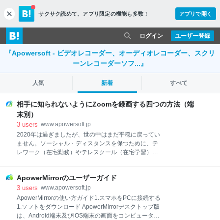
サクサク読めて、
アプリ限定の機能も多数！
アプリで開く
c
l
o
ログイン
ユーザー登録
s
『Apowersoft - ビデオレコーダー、オーディオレコーダー、スクリ
e
ーンレコーダーソフ...』
人気
新着
すべて
相手に知られないようにZoomを録画する四つの方法（端
末別）
3
users
www.apowersoft.jp
2020年は過ぎましたが、世の中はまだ平穏に戻ってい
ません。ソーシャル・ディスタンスを保つために、テ
レワーク（在宅勤務）やテレスクール（在宅学習）が
普及しつつあります。リモート会議のアプリでは、
Zoomが最も使用されているもので、録画機能が内蔵
ApowerMirrorのユーザーガイド
されています。仕事の会議やオンラインの授業を繰り
返して確認する場合、Zoomのミーティングを保存す
3
users
www.apowersoft.jp
る必要があります。では、こっそりZooｍを録画する
ApowerMirrorの使い方ガイド1.スマホをPCに接続する
方法を端末別で紹介いたします。 無料ダウンロード 相
1.ソフトをダウンロード ApowerMirrorデスクトップ版
手にバレないようにZoom録画なぜZoomで録画すると
は、Android端末及びiOS端末の画面をコンピュータに