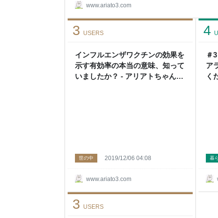
にして、ぞうさんの鼻を指差して「見て！ほら！」
www.ariato3.com
です（笑） 娘はボソッと、「いいなぁ〜」 え？
白かわいくて仕方ないです。 親バカを貫きたいで
3
4
ら、たまたま３つを３回心の中で唱えます。 穏や
USERS
U
インフルエンザワクチンの効果を
＃
示す有効率の本当の意味、知って
ア
いましたか？ - アリアトちゃんね
く
る
を
ん
2019/12/06 04:08
世の中
暮
www.ariato3.com
3
USERS