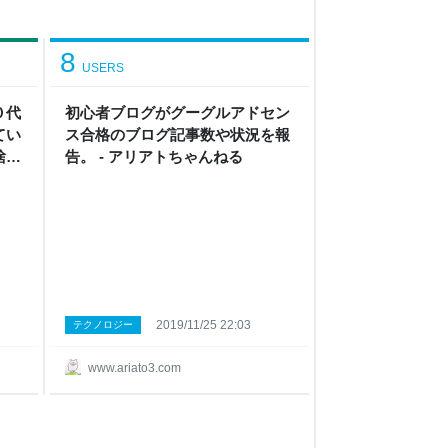
8
USERS
０代
初心者ブログがグーグルアドセン
てい
ス合格のブログ記事数や状況を報
捨離
告。 - アリアトちゃんねる
ちゃ
2019/11/25 22:03
テクノロジー
www.ariato3.com