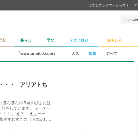
はてなブックマークって？
ア
経済
暮らし
学び
テクノロジー
おもしろ
『www.ariato3.com』
人気
新着
すべて
・・ - アリアトち
っぽんぽんの５歳のぴよたは、
顔をしています。 そして一
！！」 え？！ えぇーー
の指差すむすこの（下の話しで
鼻の部分。 絵本とかででてく
子のおまたのぞうさん。 そう
（笑） ぴよたは目をまんまる