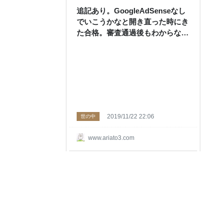
追記あり。GoogleAdSenseなし
でいこうかなと開き直った時にき
た合格。審査通過後もわからない
ことだらけ。 - アリアトちゃんね
る
2019/11/22 22:06
世の中
www.ariato3.com