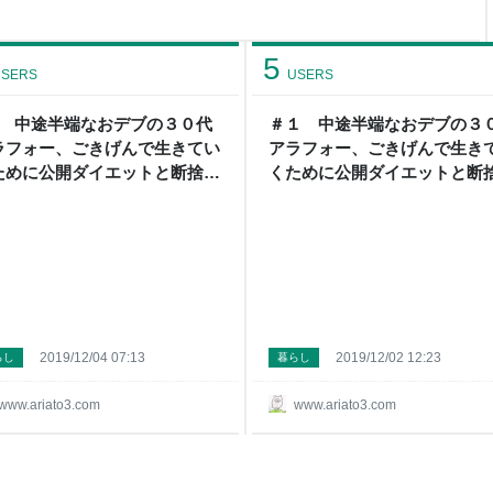
 もう〜、男子最強にかわいい
！いいな？！（笑） 子供たち面
す。 怒りすぎそうになった
5
かに子育てしたいも
SERS
USERS
3 中途半端なおデブの３０代
＃１ 中途半端なおデブの３
ラフォー、ごきげんで生きてい
アラフォー、ごきげんで生き
ために公開ダイエットと断捨離
くために公開ダイエットと断
はじめてみた。 - アリアトちゃ
をはじめてみた。 - アリアト
ねる
んねる
2019/12/04 07:13
2019/12/02 12:23
らし
暮らし
www.ariato3.com
www.ariato3.com