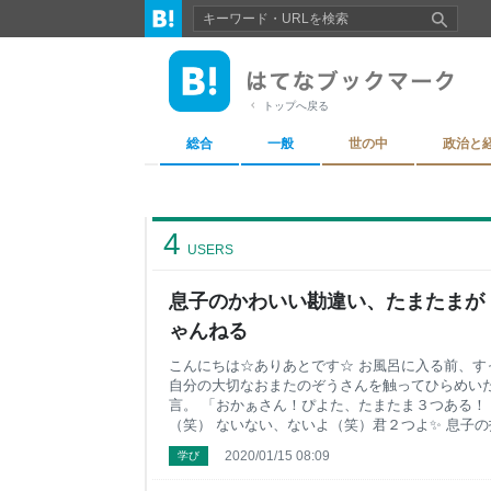
トップへ戻る
総合
一般
世の中
政治と
4
USERS
息子のかわいい勘違い、たまたまが・
ゃんねる
こんにちは☆ありあとです☆ お風呂に入る前、す
自分の大切なおまたのぞうさんを触ってひらめいた
言。 「おかぁさん！ぴよた、たまたま３つある！！
（笑） ないない、ないよ（笑）君２つよ✨ 息子
すいません。） たまたま３つ目は、ぞうさんのお
2020/01/15 08:09
学び
るローマ字の大文字のUの二重になったような、息
言われると３つあるようにも。 見えなくもないね