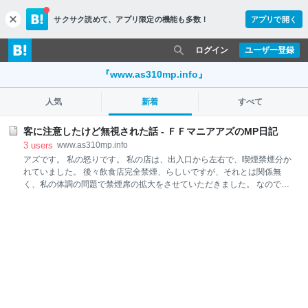
サクサク読めて、
アプリ限定の機能も多数！
アプリで開く
c
l
o
ログイン
ユーザー登録
s
e
『www.as310mp.info』
人気
新着
すべて
客に注意したけど無視された話 - ＦＦマニアアズのMP日記
3
users
www.as310mp.info
アズです。 私の怒りです。 私の店は、出入口から左右で、喫煙禁煙分か
れていました。 後々飲食店完全禁煙、らしいですが、それとは関係無
く、私の体調の問題で禁煙席の拡大をさせていただきました。 なので、
禁煙席、出入口、少し禁煙席が有って喫煙席。ってなっています。 禁煙
席と禁煙席の間に出入口が有るわけです。 タバコくわえたまま帰る客
を、私は止めます。 禁煙席と禁煙席の間が喫煙可、なわけ無いでしょ。
何度か、何人かに言いましたが、昨日まではそれで何事も無かったんで
す。 ９割くらい常連なので、私が言えば何も問題は無いんです。 今日、
と言うか今(スマホでまさに今書いてます)。 注意したけど無視されまし
た。 おつり有りだったので開いたレジを閉める時にわざとガシャンと音
をならして、睨み付けながらおつりを渡しました。何だお前、と言う私
の言葉も無視。 黙って出て行きました。 それが客に対する態度か？ と