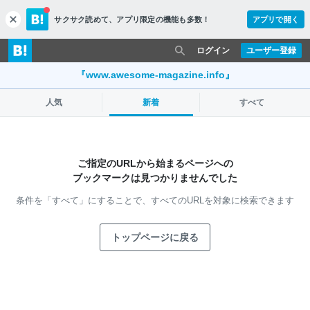
サクサク読めて、
アプリ限定の機能も多数！
アプリで開く
c
l
o
ログイン
ユーザー登録
s
e
『www.awesome-magazine.info』
人気
新着
すべて
ご指定のURLから始まるページへの
ブックマークは見つかりませんでした
条件を「すべて」にすることで、
すべてのURLを対象に検索できます
トップページに戻る