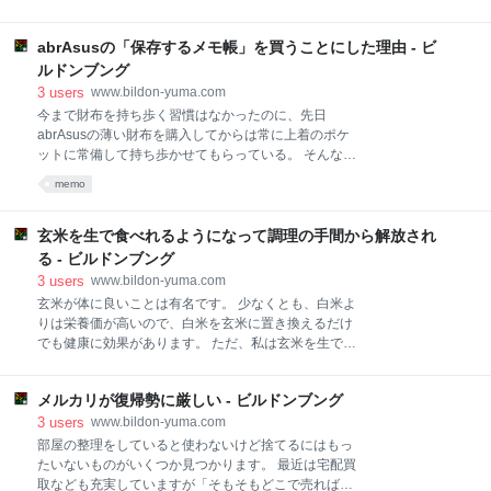
のが習慣になっていた時期の名残だろうか？ しかし休
うのは真夏や真冬の電気代を節約するためとか、自宅
日は大丈夫なのである。 なぜなら休日はマクドナルド
だと集中できない要因があるだとか、効率化とは別の
へイヤホンを持っていかないからだ。 平日は、会社に
abrAsusの「保存するメモ帳」を買うことにした理由 - ビ
ところに理由がある場合だった。 しかし今は違う。 家
イヤホンを持って行くし、帰りに家に戻らず直接マク
だろうと外だろうと、作業環境を同じにできる。 最も
ルドンブング
ドナルドへ行くから、イヤホンがあるわけである。
大きな要因は外部ディスプレイを使わないようになっ
3
users
www.bildon-yuma.com
たことだろう。 少し前までは自宅の32インチ４Kモニ
今まで財布を持ち歩く習慣はなかったのに、先日
タじゃないと画面の作業領域が狭くてとても作業でき
abrAsusの薄い財布を購入してからは常に上着のポケ
ないという状態だった。 www.bildon-yuma.com しか
ットに常備して持ち歩かせてもらっている。 そんな
しローデスクへの乗り換えと同時に外部ディスプレイ
abrAsusに気になるメモ帳があった。 「薄いメモ帳」
memo
は撤去。 今は自宅でもノートPCを広げて作業してい
と「保存するメモ帳」だ。 薄いメモ帳 abrAsus
る。 確かに画面は狭くなったが、外部ディスプレイを
posted with カエレバ 楽天市場 Amazon Yahooショッ
はじめ外付けのキーボードやマウス、それを置くため
ピング 保存するメモ帳 abrAsus posted with カエレバ
玄米を生で食べれるようになって調理の手間から解放され
のキーボードスライダーなどが不要になったので
楽天市場 Amazon Yahooショッピング どちらもA4の
る - ビルドンブング
紙を３回折って８分割にした紙を使う。 「薄いメモ
3
users
www.bildon-yuma.com
帳」は横に開いてノートのように、「保存するメモ
玄米が体に良いことは有名です。 少なくとも、白米よ
帳」は縦に開いてメモパッドのように使うことができ
りは栄養価が高いので、白米を玄米に置き換えるだけ
る。 見た目にはなかなかシンプルで魅力的な商品だ。
でも健康に効果があります。 ただ、私は玄米を生で食
色々と試したり考えた結果、「保存するメモ帳」を買
べることをオススメします。 慣れれば美味しく食べら
うことにした。 その理由をまとめておく。 目次 名刺
れますし、手間がかからないので楽になります。 目次
を入れられる 「薄いメモ帳」にしなかった
メルカリが復帰勢に厳しい - ビルドンブング
そもそも生で食べられるのか 生で食べるメリット 栄養
面では諸説あり まとめ そもそも生で食べられるのか
3
users
www.bildon-yuma.com
玄米の生食は健康法として存在します。 玄米に限らず
部屋の整理をしていると使わないけど捨てるにはもっ
生の米は食べられないというのは、たいていの場合、
たいないものがいくつか見つかります。 最近は宅配買
米は炊かないと固くて食べられないと考えるからでし
取なども充実していますが「そもそもどこで売ればい