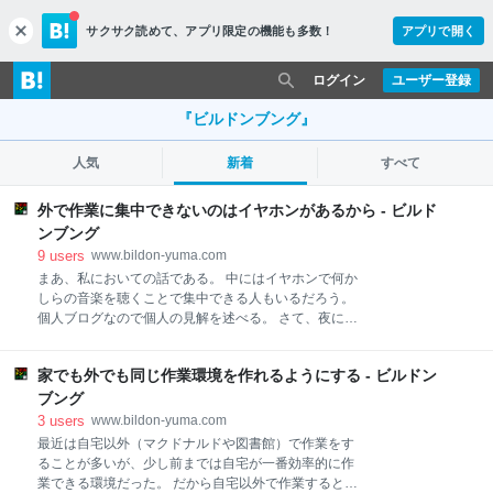
サクサク読めて、
アプリ限定の機能も多数！
アプリで開く
c
l
o
ログイン
ユーザー登録
s
e
『ビルドンブング』
人気
新着
すべて
外で作業に集中できないのはイヤホンがあるから - ビルド
ンブング
9
users
www.bildon-yuma.com
まあ、私においての話である。 中にはイヤホンで何か
しらの音楽を聴くことで集中できる人もいるだろう。
個人ブログなので個人の見解を述べる。 さて、夜にマ
クドナルドへ行って作業する話だ。 休日も平日も関係
なく、行ける日は行っているが、どうにも平日は作業
家でも外でも同じ作業環境を作れるようにする - ビルドン
に集中できないで無為に時間を過ごしてしまう。 仕事
で疲れているからか？ それも理由の一つなのだけれ
ブング
ど、実際にそういうときに私がマクドナルドでどのよ
3
users
www.bildon-yuma.com
うにして時間を過ごしているかを考えれば原因はすぐ
最近は自宅以外（マクドナルドや図書館）で作業をす
にわかるのだ。 そう、YouTubeを見ている。 ついつ
ることが多いが、少し前までは自宅が一番効率的に作
い見てしまうのだ。 YouTubeを見ながらご飯を食べる
業できる環境だった。 だから自宅以外で作業するとい