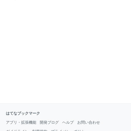
ょう。 では実際、生米を食べたことがあるでしょう
いのかわからないもの」もあります。 そんな時に頭に
か。 試しに何粒か、口に入れて噛んでみてください。
浮かぶのは「フリマアプリ」です。 さらにフリマアプ
歯に異常がない方であれば、奥歯ですり潰すように噛
リの代名詞と言っても過言ではないのが…… メルカリ
めるはずです。 米は生のままでも食べられるのです。
私は５年ほど前に趣味でメルカリを使っていました。
私が玄米の生食を始めたばかりの頃は、顎が筋肉痛に
出品者としての良い評価もたくさんもらっていたの
なりましたし、食べるのにやたら時間がかかりまし
で、再びメルカリを使って自宅の不用品を売ってみよ
た。
うと思い立ったのです。 ところが早速行き詰まりまし
た。 「認証番号を送信できる電話番号を確認できませ
んでした。詳細は〜」という上の画像のメッセージが
表示されてログインできないのです。 アプリもPCの
ブラウザもどちらも上記のメッセージが出てログイン
できません。 「パスワードを忘れた場合」からパスワ
ードをリセットして入り直そうとしてもダメでした。
やはり電話番
はてなブックマーク
アプリ・拡張機能
開発ブログ
ヘルプ
お問い合わせ