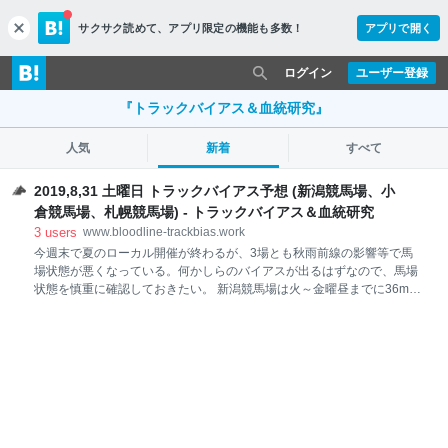
サクサク読めて、
アプリ限定の機能も多数！
アプリで開く
c
l
o
ログイン
ユーザー登録
s
e
『トラックバイアス＆血統研究』
人気
新着
すべて
2019,8,31 土曜日 トラックバイアス予想 (新潟競馬場、小
倉競馬場、札幌競馬場) - トラックバイアス＆血統研究
3
users
www.bloodline-trackbias.work
今週末で夏のローカル開催が終わるが、3場とも秋雨前線の影響等で馬
場状態が悪くなっている。何かしらのバイアスが出るはずなので、馬場
状態を慎重に確認しておきたい。 新潟競馬場は火～金曜昼までに36mm
の雨が降り、金曜昼時点で芝は重(金曜夜にやや重に回復)、ダートは不
良。土曜日以降は晴れる予報になっているので、馬場状態の変化に注意
したい。 小倉競馬場は秋雨前線の影響をモロに受け、月～金曜昼までに
150mmの大雨が降り、金曜昼時点で芝は重、ダートは重。小倉芝は排水
性が抜群だが、それに追いつかないほどの雨が降ったと予想されるの
で、土曜日に改めて馬場状態を確認しておきたい。 札幌競馬場は水曜日
の21.5mmを中心に月～木曜日に23mmの雨が降り、金曜昼時点で芝は
良、ダートはやや重。芝コースはある程度水分が抜けていると想定され