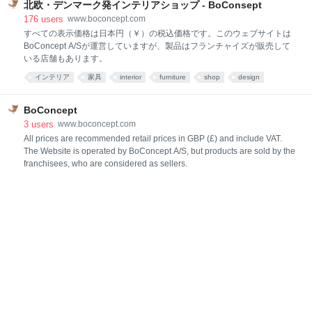
北欧・デンマーク発インテリアショップ - BoConsept
176
users
www.boconcept.com
すべての表示価格は日本円（￥）の税込価格です。このウェブサイトは
BoConcept A/Sが運営していますが、製品はフランチャイズが販売して
いる店舗もあります。
インテリア
家具
interior
furniture
shop
design
インテリア・雑貨
product
life
デザイン
BoConcept
3
users
www.boconcept.com
All prices are recommended retail prices in GBP (£) and include VAT.
The Website is operated by BoConcept A/S, but products are sold by the
franchisees, who are considered as sellers.