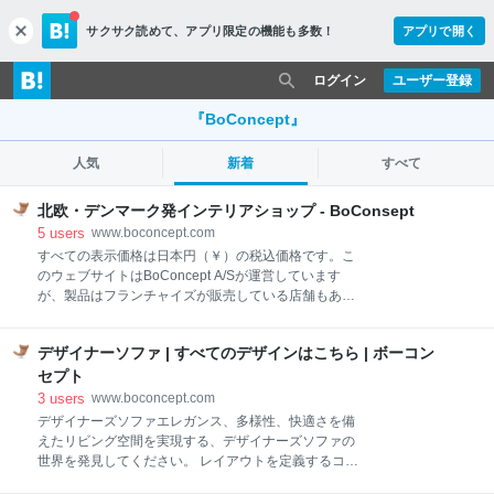
サクサク読めて、
アプリ限定の機能も多数！
アプリで開く
c
l
o
ログイン
ユーザー登録
s
e
『BoConcept』
人気
新着
すべて
北欧・デンマーク発インテリアショップ - BoConsept
5
users
www.boconcept.com
すべての表示価格は日本円（￥）の税込価格です。こ
のウェブサイトはBoConcept A/Sが運営しています
が、製品はフランチャイズが販売している店舗もあり
ます。 モダンデスク：よくある質問にお答えします自
宅で働く場合も、洗練されたオフィスを整える場合
デザイナーソファ | すべてのデザインはこちら | ボーコン
も、デスク選びは重要です。BoConceptのモダンデス
クは、時を超えて愛されるデンマークデザインと優れ
セプト
た機能性を融合し、生産性を保ちつつ、スタイルも損
3
users
www.boconcept.com
なわない空間づくりをサポートします。 When
デザイナーズソファエレガンス、多様性、快適さを備
searching for the perfect coffee table, consider how it
えたリビング空間を実現する、デザイナーズソファの
enhances your space and reflects your style. Our
世界を発見してください。 レイアウトを定義するコー
coffee tables are designed to offer a balance of
ナーソファや、2つの機能を持つ現代的なソファベッ