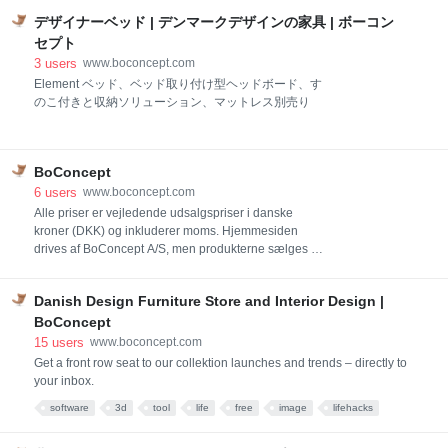
functionality and sty
ドをお探しなら、BoConceptの厳選されたソファコレ
デザイナーベッド | デンマークデザインの家具 | ボーコン
クションがライフスタイルと好みに応えます。 現代的
なシルエット、モダンなデザイナーズソファ、モジュ
セプト
ラーソファを探して、家のすべての部屋をグレードア
3
users
www.boconcept.com
ップしましょう。
Element ベッド、ベッド取り付け型ヘッドボード、す
のこ付きと収納ソリューション、マットレス別売り
BoConcept
6
users
www.boconcept.com
Alle priser er vejledende udsalgspriser i danske
kroner (DKK) og inkluderer moms. Hjemmesiden
drives af BoConcept A/S, men produkterne sælges af
franchisetagerne, som betragtes som sælgere.
Danish Design Furniture Store and Interior Design |
BoConcept
15
users
www.boconcept.com
Get a front row seat to our collektion launches and trends – directly to
your inbox.
software
3d
tool
life
free
image
lifehacks