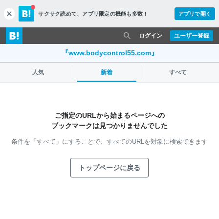
サクサク読めて、
アプリ限定の機能も多数！
アプリで開く
c
l
o
ログイン
ユーザー登録
s
e
『www.bodycontrol55.com』
人気
新着
すべて
ご指定のURLから始まるページへの
ブックマークは見つかりませんでした
条件を「すべて」にすることで、
すべてのURLを対象に検索できます
トップページに戻る