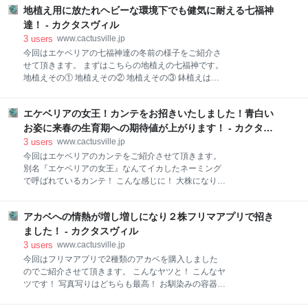
で晩秋の１０月後半あたりに植え付けて行きました！
地植え用に放たれヘビーな環境下でも健気に耐える七福神
おチビちゃん達も三千円位ってのもざらの様でしかも
まずはコイツが始めの一歩となりましたよ！ この中か
このクラスは出品されればすぐにソールドアウトとな
達！ - カクタスヴィル
らの選出です！記念す
ってしまうようで諦めていた矢先に出会っちゃうもん
3
users
www.cactusville.jp
ですね〜 (´ε｀ ) 趣味家の方々がメインで出店する多肉
今回はエケベリアの七福神達の冬前の様子をご紹介さ
植物のイベントで出くわした訳なんです！ 初めて肉眼
せて頂きます。 まずはこちらの地植えの七福神です。
で見てなおさら 欲しくなり必ずや我が家に連れ帰ると
地植えその① 地植えその② 地植えその③ 鉢植えはど
決意！…は、したもののやはりそこは値段次第… しか
うかな？ 簡易ビニールハウス内はどうかな？ 最後に
し朗報！ 出店者さんの多肉植物達が並ぶテーブルに
地植えその① 梱包用のプチプチ正式名称をエアークッ
『値下げ交渉大歓迎！』なんて貼られておりましたか
エケベリアの女王！カンテをお招きいたしました！青白い
ションやエアーキャップとか言うようでそいつを雨避
らすぐさま店主さんとトークを開始！ 鉢に書かれた値
けに使用して地植えしている七福神がこいつ等です。
お姿に来春の生育期への期待値が上がります！ - カクタス
段は5000円！ メルカリに出品さ
イヌツゲの足元に根城に厳しい冬をこれから迎えるわ
ヴィル
3
users
www.cactusville.jp
けですがそもそも植えたのが... 今年の２月頃で暦の上
今回はエケベリアのカンテをご紹介させて頂きます。
では春でしょうけど季節はまだ真冬でしたから一応今
別名『エケベリアの女王』なんてイカしたネーミング
回が２度目の越冬って事でカウントしております。 こ
で呼ばれているカンテ！ こんな感じに！ 大株になり白
れと言ったトラブルも無く無事に子株を増やして順調
いパウダーをまとい広がる葉はまるでドレスの様！ な
に生育してくれております。 左の株は夏頃出てきた子
んとまあ！素晴らしい！ でも、まぁ...そんな高貴な姿
株ですが立派に育ってくれております寒さ対策の枯れ
アカベへの情熱が増し増しになり２株フリマアプリで招き
には若干ほど遠い我が家にやって来たカンテちゃんで
葉で見えませんが親株の根元には今見えている子達の
はありますが... 根は少し白い根も確認できるからまあ
ました！ - カクタスヴィル
他にもまだまだベイビーが隠れております！ 親株ちゃ
まあかな～(*´Д｀) そして寄りによって届いた荷物を開
3
users
www.cactusville.jp
んも
封したのは仕事から帰宅後の夕方って事もあり照らさ
今回はフリマアプリで2種類のアカベを購入しました
れるのはランタンの灯りのみ... なおさら弱々しく見え
のでご紹介させて頂きます。 こんなヤツと！ こんなヤ
ちゃうな～(;´Д｀) 一晩ほったらかしってのも悪いんで
ツです！ 写真写りはどちらも最高！ お馴染みの容器で
植えちゃいます！ ほほ～！ランタンの灯しかない暗が
ご到着！ さあ！郵便屋さんに届けて頂きまして我が家
りでも白さは映えますね！ 朝日に照らされる明日の朝