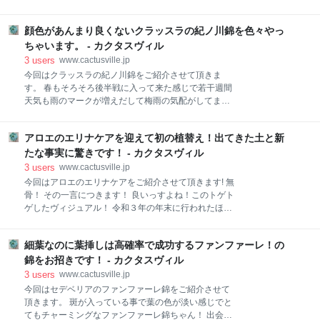
えております(;´∀｀) あ！子株が顔を出した時の写真は
ブレーカーズなんですね。 そんなネオンブレーカズに
探したけど見当たらず... あんなに嬉しかったのに撮ら
関してはシャビアナの感じはとっても出ているんです
なかったようです(>_<) チョンパからしばらくして師
顔色があんまり良くないクラッスラの紀ノ川錦を色々やっ
がカンテ感はあまり感じませんね。 葉先の鋭さと淡い
走へと突入と言う事もあり季節は
青っぽいピンクっぽい所はまぁ…なんとなくカンテっ
ちゃいます。 - カクタスヴィル
ぽいって言えばカンテっぽいかな～(*´Д｀) そんなネオ
3
users
www.cactusville.jp
ンブレーカーズちゃんがこの春、我が家では、なかな
今回はクラッスラの紀ノ川錦をご紹介させて頂きま
か良い感じに大きくなってくれておりました！ １つの
す。 春もそろそろ後半戦に入って来た感じで若干週間
リメ缶に３～４頭が押し合いへし合いひしめき合って
天気も雨のマークが増えだして梅雨の気配がしてまい
おります！ その中でも１株のネオンが『旦那～そろそ
りました。 沖縄では５月４日頃既に梅雨入りしたよう
ろ窮屈だからチョンパして独り立ちさせてくれよ
で私の住む千葉県エリアもそろそろってとこでしょう
～！』って感じにこっちを眺めています！ 確かにこの
アロエのエリナケアを迎えて初の植替え！出てきた土と新
かね？ そんな多肉植物を愛でる方々には憂鬱な日々が
チョンパ案件のネオンちゃんが幅を利かせているおか
続きますが作物を作る上では必要な雨量ですからね。
たな事実に驚きです！ - カクタスヴィル
げで他の連中の生育が今一つなんでバシっとチョンパ
『雨は嫌だな～』とばかり言ってはいられませんがこ
3
users
www.cactusville.jp
行ってみまし
れから来る梅雨はやはり悩みの種ではあります... そん
今回はアロエのエリナケアをご紹介させて頂きます! 無
なヘビーなシーズンを前に顔色が優れない紀ノ川錦ち
骨！ その一言につきます！ 良いっすよね！このトゲト
ゃん... 日差しが強くなり出した頃から頭の部分がピン
ゲしたヴィジュアル！ 令和３年の年末に行われたほぼ
ク色になりだしまして... 少し葉焼けしたのでしょう
趣味家さん達が集う多肉植物のイベントで我が家にや
か？ 他の部分には黒点やら茶色いシミも出現する始
って来たエリナケアちゃん！ 生長は、かなりゆっくり
末... スタンダードな紀ノ川は、すこぶる順調な生長を
細葉なのに葉挿しは高確率で成功するファンファーレ！の
めではありますがそろそろ今の鉢では狭い感じ... 多肉
とげておりますから斑入りだからってこの生長差は違
植物にはリスクの高い梅雨と夏前に一回り大きい鉢へ
錦をお招きです！ - カクタスヴィル
和感を感じざるおえません。 梅雨前のデリケートな時
植え替えてみます！ エリナちゃんは我が家に来てまだ
3
users
www.cactusville.jp
期
鉢から抜いた事がありません。 現在の根の状態とか…
今回はセデベリアのファンファーレ錦をご紹介させて
以前のオーナーさんが鉢の中に使っている土はどんな
頂きます。 斑が入っている事で葉の色が淡い感じでと
用土で育てていたのか？だとか… 大変気にもなります
てもチャーミングなファンファーレ錦ちゃん！ 出会い