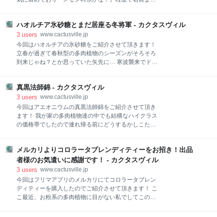
に生長の兆しがうかがえますね！ 生長に拍車をかける
は調べておりませんでした。 今回運よくお安く出くわ
為にも連れ帰った鉢では少し狭く鉢内が根でギッシリ
し招く事が出来ましたのでどんな生体なのか～とネッ
になっていては生育は弱まるし根腐れの引き金になり
ハオルチア氷砂糖とまだ居座る冬将軍 - カクタスヴィル
トで検索してみると... 我が家にやって来た株のネーム
かねませんから植え替えます！ 根の生長は株の生長！
プレートには『フェネストリア』になっておりますが
3
users
www.cactusville.jp
サクッと抜いてどんなか見てみましょう！ おっ！ボコ
『フェネストレリア』でも流通しておりどっちとも正
今回はハオルチアの氷砂糖をご紹介させて頂きます！
ッ
解のようです。 じゃあ！分かりずらいから和名で覚え
立春が過ぎて春秋型の多肉植物のシーズンがそろそろ
ればいいじゃん！と思いしらべますと... 『五十鈴
到来じゃね？とか思っていた矢先に… 寒波襲来でドカ
玉』？ なんて読むんかな？ 『ごじゅうすずぎょく』？
雪(；´Д｀) 冬将軍の独壇場がしばらく続きそうですが
『ごじゅうりんぎょく』？ 『ごじゅうすずたま』？ 正
既に私のモチベーションは春モードにシフトしてしま
解は！ 『いすずぎょく』ですって！ 皆さんご存じでし
真黒法師錦 - カクタスヴィル
っているのでちょこちょこ植え替えやらチョンパやら
たか？ 五十鈴で『いすず』ってんですね～(ﾟДﾟ) 見当
を始めております！ 雪は降っても日差しは春の兆し！
3
users
www.cactusville.jp
もつきませんでした… 勉強になります(;´Д｀) そんなフ
氷砂糖ちゃんをビシッ！と植え替えます！！ 招いてか
今回はアエオニウムの真黒法師錦をご紹介させて頂き
ェネストリアちゃん… 見た限りそん
らあまり変化もないし生長もかなりのゆっくりめ…
ます！ 我が家の多肉植物達の中でも結構なハイクラス
『これは根詰まりで生長しないんじゃね？』と昨年の
の価格帯でしたので連れ帰る前にどうするかしこたま
秋頃には予想してはしており『植え替えなけらばなら
悩んだ株であります。 令和３年の年末に千葉の木更津
ないぜ！』と頭の隅では考えてはいたのですがタイミ
で初めて行われた多肉イベントだったのですが初めて
ングをしくじり冬へ突入したまま現在に至ります。 親
メルカリよりコロラータブレンディティーをお招き！出品
とは思えない位の盛況ぶりでした。 そんな大いに賑わ
株自体には変化は無くてもありがたい事に子株達がチ
う中での出会いで頭から煙が出る位私が悩んでいる最
者様のお気遣いに感謝です！ - カクタスヴィル
ラチラ顔を覗かせてくれております！ お子達が更に生
中にも私の横を諭吉がバンバン飛び交っておりまし
3
users
www.cactusville.jp
長するには親株の生長が必須ですからね！ 鉢増して
た！ 若干自分もマヒし兼ねない所もありましたが冷静
今回はフリマアプリのメルカリにてコロラータブレン
広々したスペ
に財布の中身を考えればそんなバブリーなお買い物は
ディティーを購入したのでご紹介させて頂きます！ こ
私には到底出来ませんので相当悩んでお招きした訳で
こ最近、お粉系の多肉植物に目がない私でしてこのブ
す。 赤紫と黒っぽい紫の葉に生長点付近には淡い緑色
レンディティーちゃんは生長するとお粉系の代表の１
が入るカッコイイ姿！ 真冬の現在あまり変化は見られ
つ！ メキシカンジャイアントにそっくりになると聞い