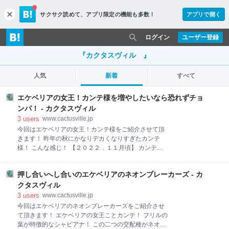
サクサク読めて、
アプリ限定の機能も多数！
アプリで開く
c
l
o
ログイン
ユーザー登録
s
e
『カクタスヴィル 』
人気
新着
すべて
エケベリアの女王！カンテ様を増やしたいなら恐れずチョ
ンパ！ - カクタスヴィル
3
users
www.cactusville.jp
今回はエケベリアの女王！カンテ様をご紹介させて頂
きます！ 昨年の秋にかなりデカくなりすぎたカンテ
様！ こんな感じ！ 【２０２２．１１月頃】 カンテ
posted with カエレバ 楽天市場 Amazon Yahooショッ
ピング たかだか一株で偉そうな事は言えないのです
押し合いへし合いのエケベリアのネオンブレーカーズ - カ
が... 大きくする事は何となく掴んだので今度は数を増
やしてみようかと思い立ちカンテは葉挿し葉は無理な
クタスヴィル
のでチョンパ一択で実践！ その時の手際の悪さを綴っ
3
users
www.cactusville.jp
た内容を記事にしております(;´∀｀) よろしければこち
今回はエケベリアのネオンブレーカーズをご紹介させ
ら... ↓↓↓ www.cactusville.jp 悪戦苦闘しながらチョンパ
て頂きます！ エケベリアの女王ことカンテ！ フリルの
したのちにすぐさま子株が出現してホッとしたのを覚
葉が特徴的なシャビアナ！ この二つの交配種がネオン