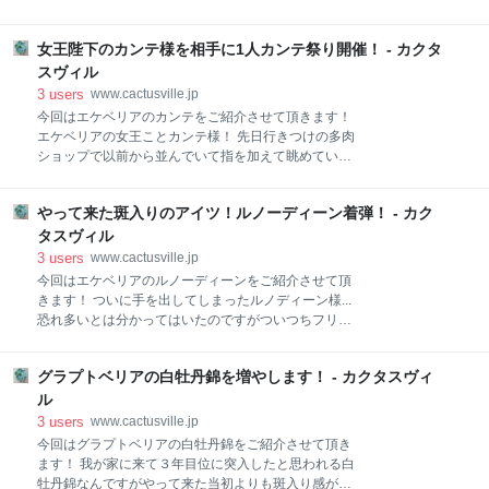
から生育期の春って事もあるので植え替えるチャンス
は令和４年４月３日に千葉のいすみ市にあるキャンプ
です！ 引っこ抜いて植え替え行ってみたいと思いま
場！ NAT PARKさんで行われたサボテンイベント『植
す！ 今回用意したのはダイソーで２個で¥１００のこ
女王陛下のカンテ様を相手に1人カンテ祭り開催！ - カクタ
物連鎖』で入手した訳なんです！ NAT PARKさんはこ
ちらの細長いプラ鉢！ かなりの縦長！ 根が伸びる事を
んな所だよ！ ↓↓↓ www.natpark-isumi.com この『植物
スヴィル
想定して採用しました！ 材料に木の粉を使ってると
連鎖』ってイベントも今回で３回目だったのですがあ
3
users
www.cactusville.jp
いにくの雨模様で出店される方も若干減ってしまった
今回はエケベリアのカンテをご紹介させて頂きます！
ようで少し寂しい感じでしたが私がファンファーレ錦
エケベリアの女王ことカンテ様！ 先日行きつけの多肉
を買わせて頂いたこちらの『gungun』さんは雨の中で
ショップで以前から並んでいて指を加えて眺めている
もご主人がアガベメインそして奥様が多肉メインと精
ばかりでしたがその日ショップに訪れるとまさかの半
力的に販売をされておりました！ 以前のイベントの時
額！！ マスター曰く『最近はあまり大株のカンテは売
も奥様の育てたラウイを購入させていただきました！
やって来た斑入りのアイツ！ルノーディーン着弾！ - カク
れないね...』との事... だから思い切って半額にしたん
今でももちろん元気に育っております！ さて！ファン
だって！ 私には願ったり叶ったりの朗報ですからね！
タスヴィル
ファーレと言えばあの
迷う事なく直ぐに飛びつきお連れした訳なんです！ サ
3
users
www.cactusville.jp
イズとしては結構な大株サイズ直径２０ｃｍは軽くオ
今回はエケベリアのルノーディーンをご紹介させて頂
ーバーしている女王様です！ 若干この冬の寒さでカン
きます！ ついに手を出してしまったルノディーン様...
テあるあるの外葉が枯れる状態ではありますが生長点
恐れ多いとは分かってはいたのですがついつちフリマ
はバリバリだぜ！っ感じで期待が持てそうです！ 帰り
アプリ内をウロウロしていたらお手頃価格で出くわし
際にマスターが『少し鉢が小さいから直ぐに植え替え
てしまったのでお招きいたしました... しかし私の意気
てね～』って事でしたので早速帰宅後に鉢増しです！
グラプトベリアの白牡丹錦を増やします！ - カクタスヴィ
込みとは裏腹に気の抜けちゃうような梱包でのご到着
確かに見た感じ、もうこの鉢では窮屈ですよね。 手前
となりました。 ワイフからは『ポストに悪戯されてゴ
ル
のは以前フリマアプリで買った先輩カンテちゃん！ こ
ミ入れられたのかと思った！』 なんて言ってやがんの
3
users
www.cactusville.jp
な！ ルノ―様に失礼極まりない発言！ まったく失礼し
今回はグラプトベリアの白牡丹錦をご紹介させて頂き
ちゃうぜ！！ ヽ(`Д´)ﾉﾌﾟﾝﾌﾟﾝ でもまぁ… 確かにこんな
ます！ 我が家に来て３年目位に突入したと思われる白
感じのがポストに入ってたらゴミ入れらたと思うよね
牡丹錦なんですがやって来た当初よりも斑入り感が弱