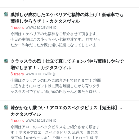
～(;´Д｀) しかし、いつも感心してしまうのは屋台の焼
まってスタンダードな白牡丹に変化して行きそうな気
きそばの透明な食品パックからこんな紙コップみたい
配があります... でもまあ...間近でみればやんわりと斑
なモンに入った植物をしっかりと届けてくれる郵便屋
葉挿しが成功したエケベリア七福神の鉢上げ！低確率でも
が確認できますからこれはこれで味のある雰囲気なん
さんには頭が下がります本当にありがとうございます
ですがね(*´Д｀) そんな白牡丹錦ちゃん！ ほぼノーメ
葉挿しやろうぜ！ - カクタスヴィル
m(__)m さて！郵便屋さんに
ンテナンスで我が家での生活を送って来たもので若干
4
users
www.cactusville.jp
徒長気味！ 春もやって来た事だしバシッとチョンパし
今回はエケベリアの七福神をご紹介させて頂きます。
て仕立て直しと行きましょう！ そんでもって葉挿しと
今日の主役はこの小っちゃい七福神達です。 昨年だっ
チョンパ後の脇芽で増産も企てます！ 今回のチョンパ
たか一昨年だったか既に遠い記憶になってしまいまし
方法は『テグス』を用いてのチョンパです！ 葉の隙間
たがお試しで葉挿しを行って所見事に芽吹いた連中で
が無い訳ではないのでハサミでパッツン！とやっちゃ
あります。 葉挿しの確率はかなり低めでお馴染みでは
えば済む話なんですが以前葉の隙間がきつきつなクラ
クラッスラの巴！仕立て直してチョンパやら葉挿しやらで
ありますがこうやって成功する場合もありますから植
ッスラの巴をチョンパする際にリングなんかをくっつ
え替えの時にプチプチ葉を外して挑戦してみるのも手
増やします！ - カクタスヴィル
けて作った『チョンパ専用テグス』が暇を持て余して
です。 そんな葉挿しちゃん達もこの春でそろそろ一人
3
users
www.cactusville.jp
いる
立ちさせようと思います！ 引っこ抜くとかなり茎が伸
今回はクラッスラの巴をご紹介させて頂きます！ 地面
びている状態です。 これも徒長してると言うのでしょ
に這うようにロゼット状に葉を展開しながら育つクラ
うかね？ それでは植え付けと行きましょう！ まだまだ
ッスラの巴ですが... 我が家の巴ちゃんと来たらロゼッ
ベイビーですから一号鉢と二号鉢で充分事足ります
トはほぼ崩壊しとっ散らかりながらも双頭で元気よく
ね。 ハイ！こんな感じに仕上がりましたよ！ビロ～ン
育ってくれております！ そろそろ季節も春めいて来ま
と伸びた茎の部分は地中に埋めて首元だけ出して植え
棘がかなり厳つい！アロエのスペクタビリス【鬼王錦】 -
したのでサクッとチョンパして仕立て直しをやってい
付けました！ 用土に関しては最近ネットなどで調べる
こうかと思います！ この巴ちゃんサイズ的には... こん
カクタスヴィル
と排水性重視のあまり肥料を使わない多肉植物定番の
な感じのサイズのヤツ... が、2株あります。 今回はこ
4
users
www.cactusville.jp
土よりも若干水
の2株に付いている4個全てやっちゃいますぜ！ どちら
今回はアロエのスペクタビリスをご紹介させて頂きま
の株も見るからにチョンパ案件ですからね！ 昨年も仕
す！ 学名をアロエ スペクタビリス 流通名：園芸名
立て直しを行ったのですが… どうも巴は葉の隙間が狭
鬼王錦【キオウニシキ】 分類：ユリ【アロエ】科 原