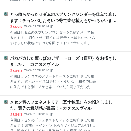
くハサミやカッターでチョンパすると予定の場所&余
産：アフリカ南部 常緑低木で最大６メートル位になる
計な葉までも貫いてしまう事がありましたので今年は
らしいです！ 耐寒性は－６℃ 生息地：ジンバブエ、モ
コイツを用意です！ テグス！！ 引っ張りやすい様に両
とっ散らかったセダムのスプリングワンダーを仕立て直し
ザンビーク海岸付近に生息 特徴：大型のアロエで葉に
サイドにリング的なモノを装着したヤツを作成です！
びっしりと棘が生えています。 令和３年の年末に千葉
ます！チョンパしたそいつ等で寄せ植えもやっちゃいま
それではこんな感じに～！ クルクル巻き巻
の木更津で行われた多肉植物のイベントで出くわした
す！ - カクタスヴィル
3
users
www.cactusville.jp
のですが出品されている生産者さんもアロエにはあま
今回はセダムのスプリングワンダーをご紹介させて頂
り力を入れている感じはなく主役のコーデックスとア
きます！ ご紹介させて頂くには若干とっ散らかったみ
ガベの隅っこに在庫処分的に並ぶ少数のアロエ勢の中
すぼらしい状態ですので今回はコイツの仕立て直しを
から連れて帰ったモノです。 以前からアロエのマルロ
してみようかと思います。 整える時に当然株をチョン
シ―【鬼切丸】をネットで見かけて... （観葉植物）ア
パしますからその頭の部分で不慣れではありますがス
ロエ マルロシー 4号（1鉢） posted with カエレバ
パカパカした葉っぱのデザートローズ（唐印）をお招きし
プリングワンダーだけで寄せ植えもやってみたいと思
楽天市場 Amazon Yahooショッピング ずっと欲しかっ
います！ 昨年秋の生育期にもう少し株が充実してくれ
ました。 - カクタスヴィル
たのですがあいにく出会う
ると思ったのですが期待通りにはさっぱり行かず... 植
3
users
www.cactusville.jp
え付けている用土が、ほぼ無肥料状態なモノですから
今回はカランコエのデザートローズをご紹介させて頂
生長はゆっくりになっちまうんでしょうかねやっぱ
きます。 調べたら和名は唐印（とういん） 和名で店頭
り... あっちゃこっちゃへ地味に伸びる悲しい姿で冬場
に並んでると別モノかと思っていたら同じ子だったん
に突入しほぼ晩秋の頃の状態のままで無事に冬を越し
ですね！ 知らんかった… しかも読めんかったっす…
てくれました。 みすぼらしいだのとっ散らかってるだ
(；´∀｀) そんなパカパカ開いた葉がとってもチャーミ
とか言ってもしっかり眺めてみるとありがたい事に株
メセン科のフェネストリア（五十鈴玉）をお招きしまし
ングなお姿のデザートローズ！ この冬の寒さで外葉が
元からはちゃんと新たな新芽が顔は出してはいるんで
良い感じに紅葉していて中側の生長点付近の淡い緑色
た。葉先の透明感が最高！ - カクタスヴィル
す！ 冬場に少しでも生育速度を上げる事が出来るんじ
の葉との色違いがたまらないお安く招く事が出来た優
3
users
www.cactusville.jp
ゃないかと思
良株！ ペットボトルキャップで確認して頂ければ分か
今回はメセンの『フェネストリア』をご紹介させて頂
りやすいと思いますがサイズも申し分ありません。 内
きます！ 以前からインパクトあるヴィジュアルだけは
部にも新しい葉も準備万端！ これから来る生育期を前
気に留めており『メセン科系かな？』程度で名前まで