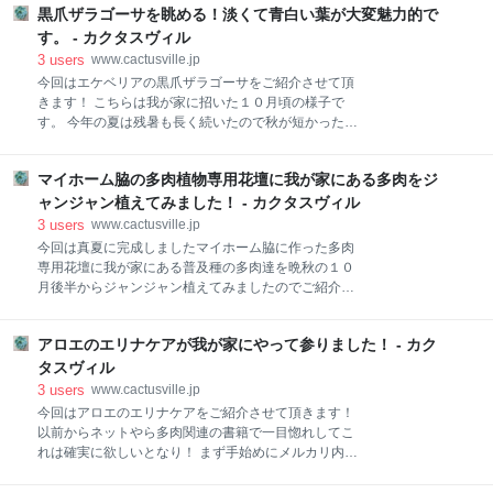
じゃあ株の生育には絶対ダメなヤツなんで寒いけど植
黒爪ザラゴーサを眺める！淡くて青白い葉が大変魅力的で
分かりづらいですがやはり同じラウイでも個体差があ
え替えちゃいます！ 沢山増えて欲しいので少し大きめ
りまして... こちらのヘキサタイプの鉢はほんのりピン
す。 - カクタスヴィル
の缶を用意しました！ さあ！引っこ抜きま～
クしたタイプの葉 ポリポットタイプは少し青みがかっ
3
users
www.cactusville.jp
たタイプの葉 親バカだから気づく位の個体差ですがご
今回はエケベリアの黒爪ザラゴーサをご紹介させて頂
説明させて頂きました(;´Д｀) しかしまぁ...本当に惚れ
きます！ こちらは我が家に招いた１０月頃の様子で
惚れする姿... いつまでも見てられます... ではサクサク
す。 今年の夏は残暑も長く続いたので秋が短かったで
植え替えてまいりましょう！ 用意したのは多肉界隈で
すね。 この黒爪ザラゴーサがやって来た日もまだ暑さ
はお馴染みのダイソーの3.5号のスクエア鉢に植え変え
が残る日でしたので購入したショップでもたっぷりと
ます。 やっぱり皆さんがおすすめするだけあって植え
マイホーム脇の多肉植物専用花壇に我が家にある多肉をジ
水やりしてあったのでしょう葉は水を吸い上げてパカ
替えると良い感じになるのでついつい多めに購入！ 来
～ンと開いた状態でやってまいりました。 少し粉を吹
ャンジャン植えてみました！ - カクタスヴィル
年は更にこの鉢で攻めていこうと
いたような淡くて青白いの葉と名前にある黒爪はバッ
3
users
www.cactusville.jp
チリ主張して良い株でしょ？ 少し鉢が窮屈になってい
今回は真夏に完成しましたマイホーム脇に作った多肉
るので今後更なる生長を期待して植え替えましたよ！
専用花壇に我が家にある普及種の多肉達を晩秋の１０
鉢に使用するのは多肉の植え替えに大変評判の良いダ
月後半からジャンジャン植えてみましたのでご紹介さ
イソーのプラスチック鉢！ サイズは３.５号！ お得な
せて頂きます。 多肉専用花壇制作の珍道中 普及種の植
２個で１００円！ さあ！引っこ抜いて根はどんな状態
え付け 適応できない奴も出始めます 植え付け再開 一
か見てみましょう！ はい！こちらが黒爪ザラゴーサが
アロエのエリナケアが我が家にやって参りました！ - カク
応完成とします！ 最後に植付けから2ヶ月の現在 多肉
植えられていた購入先の多肉専門店の培養土です！ 赤
専用花壇制作の珍道中 花壇制作の完成までをつづった
タスヴィル
玉土の小粒、鹿沼土の小粒、川砂、もみ殻くん炭て感
記事はこちらになります。 皆さんの参考になるか分か
3
users
www.cactusville.jp
じでしょうか
りませんが宜しければご覧ください！ ↓↓↓
今回はアロエのエリナケアをご紹介させて頂きます！
www.cactusville.jp www.cactusville.jp 普及種の植え付
以前からネットやら多肉関連の書籍で一目惚れしてこ
け 完成が夏場でしたけど暑い最中に直射日光バリバリ
れは確実に欲しいとなり！ まず手始めにメルカリ内で
でおまけに雨風もバッチリ当たるヘビーな環境下の花
物色！ 『アロエ エリナケア』と検索すると... ウソだ
壇ですから丈夫な普及種達でもくたばりかねませんの
ろ...(；´Д｀) 一万円オーバーなんて当たり前... 実生の