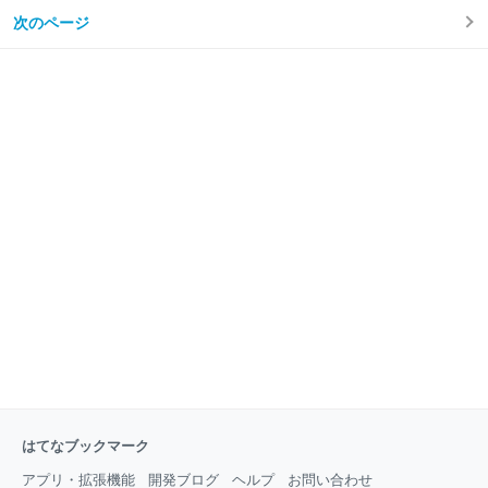
www.cactusville.jp 爪蓮華丼を試みた日 行方知れず…
出来る管理はどんなかな？言いますと… 徒長しすぎの
次のページ
消息不明… アロエ不夜城とのコラボ 最後に 爪蓮華丼
部分をチョンパして仕立て直しするか？ しかし…これ
を試みた日 こちらの画像は約一年前の秋から冬にかけ
から冬に向かう時期で生育も緩慢になりますか
ての爪蓮華丼を試みた当初の様子です。 （2020.10）
すり鉢に穴を開けて生前の父が鉢として使っていたも
のが庭に転がっていたのを利用して爪蓮華を適当に植
えて行きましたが我が家の環境は相性が良く数日でこ
んな感じになってくれました！ （2020.11） 昨年はこ
んな感じで『丼』完成！なんて思っておりましたが一
年たつと更に生長を続けてくれて今年の状態は正に！
『爪蓮華丼』と言っても間違いない見た目になってく
れました！！ 一株一株がデカくなり
はてなブックマーク
アプリ・拡張機能
開発ブログ
ヘルプ
お問い合わせ