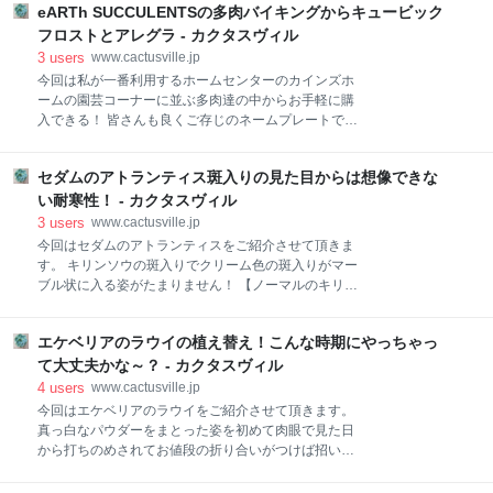
ませんが鉢が若干窮屈ですので鉢増しして行こうと思
eARTh SUCCULENTSの多肉バイキングからキュービック
たのですぐにお招きした訳なのです。 そしてワクワク
います。 寒いけどちょこちょこ植え替えしたりもして
しながら待つ事数日！ 定番の第四種郵便にて我が家に
フロストとアレグラ - カクタスヴィル
るので今回もやっちゃいます！ 立春過ぎたから大丈夫
やって参りました！ 早速開封！ 食品容器の中にフワフ
3
users
www.cactusville.jp
でしょう！ 春はす
ワの綿で包まれダメージ軽減の梱包でご登場！ さあ
今回は私が一番利用するホームセンターのカインズホ
て！お顔を拝みますよ！ なんだべ？一個しか買ってな
ームの園芸コーナーに並ぶ多肉達の中からお手軽に購
いんだけども... こりゃあ！オマケだな！って言っても
入できる！ 皆さんも良くご存じのネームプレートでは
デカくね？ ？？？となっているとお手紙を発見！ ワァ
ないでしょうか？【eARTh SUCCULENTS】さんの多
～オ( ﾟДﾟ) 出品者様ったらそんなお気遣いをしてくれ
肉バイキングの中からチョコッと招いたのでご紹介さ
たのか～！！！ オマケとは思えないチャーミングな良
セダムのアトランティス斑入りの見た目からは想像できな
せて頂きます。 店頭には『バイキング』と書かれた商
株を入手です！ そうか！君がシルエットちゃんて言う
品紹介は無くレシートの項目にのみ『バイキング』と
い耐寒性！ - カクタスヴィル
んだ！聞いた事あるぜ！仲良くやろう！ そんで
書かれておりました。 確かに『バイキング』とは上手
3
users
www.cactusville.jp
い事言ってますよね。 『バイキング』ゾーンは多肉が
今回はセダムのアトランティスをご紹介させて頂きま
並ぶスペースをかなり占めて並びます。 一号鉢が一鉢
す。 キリンソウの斑入りでクリーム色の斑入りがマー
¥１９８ですからお求めやすくて種類も豊富で形もチ
ブル状に入る姿がたまりません！ 【ノーマルのキリン
ャーミング！ 本当に食べ放題感覚でホイホイ手軽に買
ソウ】 ↓↓↓ もともとグラウンドカバーに向いているキ
い物カゴに入れ過ぎちゃうので注意しております！ 多
リンソウなので、もちろんアトランティスも日当たり
肉バイキング以外にも購入する株があったので今回は
エケベリアのラウイの植え替え！こんな時期にやっちゃっ
良好な乾燥地ではグランドカバーとしても活躍してく
控えめに二株を購入！ エケベリアのキュービックフロ
れるそうですよ！ キリンソウには珍しく冬場【耐寒温
て大丈夫かな～？ - カクタスヴィル
ストとアレグラをお招きしました。 ここで注意しなけ
度－25℃！！】も元気なようで都市緑化用にも注目さ
4
users
www.cactusville.jp
れ
れてるみたいですね。 春からの生育期は一つ一つの葉
今回はエケベリアのラウイをご紹介させて頂きます。
がこんな感じに... 大きく展開してくれるらしいので今
真っ白なパウダーをまとった姿を初めて肉眼で見た日
生えている株が春にはデカくなってくれる事に期待で
から打ちのめされてお値段の折り合いがつけば招いて
す！ さてさて連れ帰った株はどんな感じか眺めると...
現在三株が我が家に居ります！ そのうちの二株がちょ
苔がうっすら生えたカッチカチの土に育ちます... これ
っとばかり窮屈な状態でしたので植え替えます！ 若干