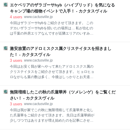
にご到着です！ 小型の多肉植物をフリマアプリで購入
が楽しみだ！ そんでもって朝を迎えた姿がこんな感じ
エケベリアのザラゴーサhyb（ハイブリッド）を気になる
した時にはお馴染み！ 丸型の食品容器でやって参りま
になります！ 良いじゃな～い！女王様降臨！って感じ
した！ フタを取っ払うと名前が書かれてキッチンペー
キャンプ場の植物イベントで入手！ - カクタスヴィル
じゃ～ん！ 最後に 今回はメル
パーに包まれたアガベ2種類がご登場です！ 怒雷神と
4
users
www.cactusville.jp
王妃雷神錦を購入した訳です！ さあ！御開帳！と株を
今回はザラゴーサhybをご紹介させて頂きます。 この
取り出すと… クッション用の綿の中に更にお名前シー
デカいザラゴーサhybを招いたの場所は… 私が住むの
ルを発見！ おっ！これは！ ラッキーな事にオマケを入
は千葉の外房エリアなんですが近隣エリアのいすみ市
れて頂いたようです！ オマケ達はこんな感じの奴らで
の国道128号線沿いにある珍しいタイプのキャンプ場
す！ オロスタキスの玄海岩蓮華錦！ 大きくしてランナ
NAT PARKさんがあります。 いつもルート128を走行
ーで増やしたい！ 更にその奥にこちらもペーパーに包
激安放置のアドロミスクス属クリステイタスを招きまし
中にキャンプ場の管理事務所兼店舗の中にチラッとア
まれた葉挿しまで同封して下さいました！ リコ！ベレ
ガベらしき姿が見えていたりして気にはなってはいた
た！ - カクタスヴィル
ン！ブルークラウド！のエケベリア葉挿し三銃士
のですが来店するタイミングが無くスルーしていたの
3
users
www.cactusville.jp
です… NAT PARKさんはこんなとこだよ！ ↓↓↓
今回はお安く我が家へやって来たアドロミスクス属の
www.natpark-isumi.com そんなキャンプ場のスペース
クリステイタスをご紹介させて頂きます。 ヒョロヒョ
を利用してサボテンやらコーデックスや多肉植物アガ
ロながらも葉の数は多く、今後はしっかりとお天道様
ベを販売する『植物連鎖』って言うイベントが9月に
の下で管理してバッチリと日に当てていけば葉の一つ
行われました！ 小耳に挟んだこのイベントをきっかけ
一つが充実してくれると期待して我が家に招いた訳で
に初めて立ち入る事が出来て良かったですしこんなカ
無限増殖したこの秋の爪蓮華丼（ツメレンゲ）をご覧くだ
す！ もちろんお値段的にも魅力ですしね！ お見事！税
ッケー姿の多肉がロープライス！（コイツは¥500！）
込みの¥100なり〜！ ありがとうございます(*´Д｀) と
さい！ - カクタスヴィル
で手に入るありがたいイベ
はいえ…徒長気味の売れ残り株ですから… なんだか私
3
users
www.cactusville.jp
の知ってるクリステイタスの状態ではないですね... モ
今回は我が家でこの秋に無限増殖して爪蓮華丼と化し
ケモケの気根が茎から大量に発生しております… 私が
た爪蓮華をご紹介させて頂きます。 先日は爪蓮華錦が
知ってるのはこんなブリンブリンの葉っぱのやつなん
少しづつではありますが増え始めたのを記事にさせて
ですけどね！ まあ…他所のは他所のですからね。 これ
頂きました。 宜しければご覧くださいませ。
から頑張っていただきましょう！ さあ！この状態で今