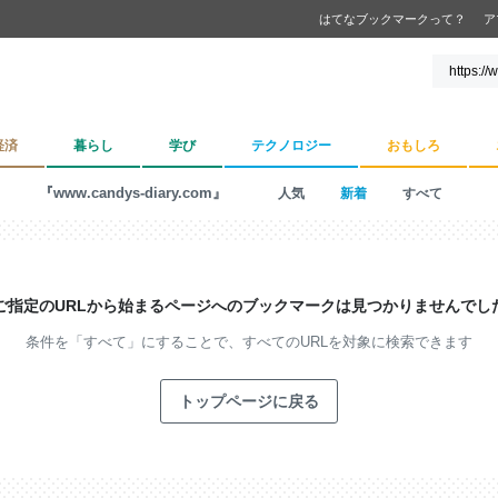
はてなブックマークって？
ア
経済
暮らし
学び
テクノロジー
おもしろ
『www.candys-diary.com』
人気
新着
すべて
ご指定のURLから始まるページへの
ブックマークは見つかりませんでし
条件を「すべて」にすることで、
すべてのURLを対象に検索できます
トップページに戻る