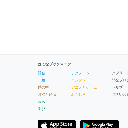
はてなブックマーク
総合
テクノロジー
アプリ・
一般
エンタメ
開発ブロ
世の中
アニメとゲーム
ヘルプ
政治と経済
おもしろ
お問い合
暮らし
学び