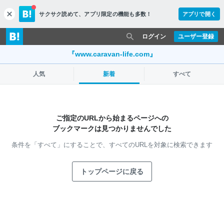
サクサク読めて、
アプリ限定の機能も多数！
アプリで開く
c
l
o
ログイン
ユーザー登録
s
e
『www.caravan-life.com』
人気
新着
すべて
ご指定のURLから始まるページへの
ブックマークは見つかりませんでした
条件を「すべて」にすることで、
すべてのURLを対象に検索できます
トップページに戻る