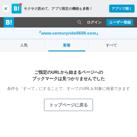
サクサク読めて、
アプリ限定の機能も多数！
アプリで開く
c
l
o
ログイン
ユーザー登録
s
e
『www.centuryride0608.com』
人気
新着
すべて
ご指定のURLから始まるページへの
ブックマークは見つかりませんでした
条件を「すべて」にすることで、
すべてのURLを対象に検索できます
トップページに戻る