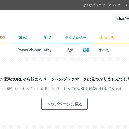
はてなブックマークって？
ア
経済
暮らし
学び
テクノロジー
おもしろ
『www.ch-bun.info』
人気
新着
すべて
ご指定のURLから始まるページへの
ブックマークは見つかりませんでし
条件を「すべて」にすることで、
すべてのURLを対象に検索できます
トップページに戻る