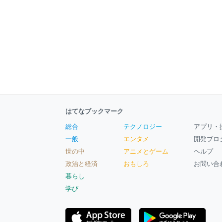
はてなブックマーク
総合
テクノロジー
アプリ・
一般
エンタメ
開発ブロ
世の中
アニメとゲーム
ヘルプ
政治と経済
おもしろ
お問い合
暮らし
学び