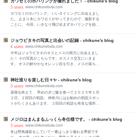
カワセミのホバリングが撮れました！ - chikune’s blog
前後です。 飛び込み前後です。２、３回の飛び込みの
悪いと、シャッタースピードが上がらないので、思っ
中で撮ったやつです。 しかしながら飛び込みシーンは
3
users
www.chikunebuta.com
た以上に撮影がしづらかったですが。 また、この公園
撮れないという。難しいですね。 続いて、止まってい
カワセミのホバリング。 いいタイミングに出会えまし
では人
る写真です。 割と近い場所で撮れました。 自分として
た。 止まり木にカワセミがやってきたので、撮影する
は、こちらのカワセミが佇んでいるカワセミの方が好
ことに。 今回、いきなり飛び込まずホバリングを始め
みだったりします。 綺麗な羽毛が撮れて満足です。 １
ました。 そこを何とか撮影出来ました。 飛び込みシー
日でこんなにカワセミの写真が撮れると思いのほか嬉
ンを撮るつもりがなく、ISOが1600と低めでしたの
しいものですね。
ジョウビタキの写真と出会いの記録 - chikune’s blog
で、 羽の先が止まりきらなかったですね。 そこから、
ダイブして魚をキャッチ。流石ですね。 ホバリングか
4
users
www.chikunebuta.com
らダイブの部分を撮影するの難しいですね。 油断して
今年はジョウビタキのオスとメスの両方に出会えまし
いたので、全く撮れず。 今回はホバリングが撮れたの
た！ その写真がこちらです。オスメス交互にいきま
で良しとします！
す。 オスの鮮やかなオレンジ目を引き、メスの落ち着
いた色合いは可愛いですね。 どちらも、ルリビタキみ
たいに探しに行ったわけではなく、 公園のベンチでゆ
神社巡りを楽しむ日々✨ - chikune’s blog
っくりしていたらやってきた感じです。 故郷に戻る時
期がそろそろなので、この頃は人慣れもしております
3
users
www.chikunebuta.com
ね。 冬の間だけ出会えるこの小さな旅鳥たち。また来
昼寝を終えて、 早めの夕ご飯を食べて２０２５年１月
年も会えますように。
２日、２回目の初詣。 神奈川にはお勧めの初詣スポッ
トがたくさんあります。 ２回目の初詣も有名な場所で
す。 八方除（はっぽうよけ）で有名ですね。 寒川神
社。 ここもなかなかお勧めですよ。 鎌倉の鶴岡八幡宮
メジロはまんまるふっくら冬仕様です。 - chikune’s blog
と違いちょっと明るい感じ。 お祭りみたい。 派手で鮮
やかなお出迎え。 ここは毎年、御朱印も可愛らしい...
3
users
www.chikunebuta.com
ので期待。 門をくぐっていよいよ参拝。 立派！ こん
冬は野鳥撮影をしていて一番はっきり撮れる季節です
なに人が多くても１０分くらいで参拝できますのでこ