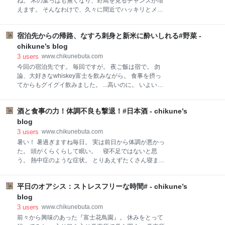
ね。 木の葉っぱも無くなり、野鳥を見るチャンスが増
こもあまりストレスを 感じずに参拝できました。 御朱
えます。 そんなわけで、久々に間近でハッキリとメジ
印。 これは可愛い。 普段はすぐに御朱印帳に貼り付け
ロを見ることが出来ました。 メジロとノイバラの実。
るのですが今回は飾っておきますしばらく。 １日に２
しっかりキャッチ！ この時期ならではですね。 まんま
ヶ所の初詣も大変でしたがなかなかこれはこれでよか
宿泊先からの帰路、なすろ刺身と新米に酔いしれる#野菜 -
るふっくらですね。 寒くなると、体温を保つために羽
ったかな。 後は、地元の神社でものぞいてきますか
毛を膨らませます。 そんな姿を見ると自然の豊かさを
chikune’s blog
ね。 ３日、もう１８：００なので御朱印は貰えなそう
感じますね。
3
users
www.chikunebuta.com
ですが。 今年も？は？良い年でありますよう
今回の宿泊先です。 毎回ですが。 夜ご飯は宿で。 勿
論、大好きなwhiskey富士を飲みながら。 食事を摂っ
てからもグイグイ飲みました。 ...高いのに。 いよいよ
本番日。 しっかりと朝食を食べてサーキットに。 筑波
サーキットは晴天。 気温もバカみたいに高い... 参加チ
酒と食事の力！体調不良も撃退！#日本酒 - chikune’s
ームも続々と集結。 勿論、我々も準備完了。 まーレー
ス結果やレースはどうでもいいや。 全て終了後、温泉
blog
で汗をながす。 温泉施設には農家直売の野菜やお米が
3
users
www.chikunebuta.com
ある。 茨城産コシヒカリ・農家直販 なす/ミョウガ/し
暑い！ 暑過ぎますね毎日。 実は前日から体調が悪かっ
そのみ を購入。 全てがやす！ここに来ると毎回何か
た。 頭がくらくらして眠い。 寝不足ではないと思
を買う。 お米は普段は道の駅で買うのですが 最近は
う。 熱中症のような症状。 とりあえずたくさん寝まし
売り切ればかり。 まさかここで新米あるとは。 帰って
た。 あまり変わらない。 ”そうだ！お酒を飲んでみ
きました。 無事に横浜帰宅。 なすを痛めて、薬味を切
よう！ 地元の行きつけ居酒屋さんで飲むことに。 【う
る。 米を炊いている間に、サクで買ってきた鯛とハマ
平日のオアシス：ストレスフリーな時間# - chikune’s
お佐食堂】朝どれの刺身を中心に海鮮と美味しい野菜
チを刺身に。 結局 酒です！酒。 ナスと刺身で。 野
が中心。 まずは”ビール”といきたいところですが最近
blog
菜は勿論おいしか
は最初からハイボールです。 飲みやすい。 昔はハイボ
3
users
www.chikunebuta.com
ールは好きでなく、ウィスキーはロックで！しかのま
前々から興味のあった『富士花鳥園』。 休みをとって
なかった。 白州のハイボールを飲んでから変わった。