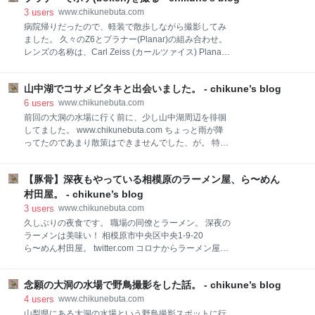
ます。 焼きカレーパンです。 中のチキンも具がデカく
の吊橋で、渡るためのものではないみたいです。 平日
3
users
www.chikunebuta.com
て満足なパンです。 ぜひ、朝はコーヒーと一
行ったので人があまり居なかったです。休日だと人が
病院帰りだったので、軽装で散歩しながら撮影してみ
多いのかな？ 橋から水面まで約100mあり、吊橋の高
ました。 久々のZ6とプラナー(Planar)の組み合わせ。
さとしては日本一なんだとか。 バンジージャンプをす
レンズの名称は、Carl Zeiss (カールツァイス) Planar
る人のための階段です。 この高さのバンジージャンプ
T* 50mm F1.4 ZF.2。 プラナーは色んな種類があるの
すごいですね。自分は怖くてできません。。 橋げたの
ですが、コシナ製でニコンFマウント用のものです。
一部分が透明になっておりより一層怖いです。。 渡っ
山中湖でコサメビタキと出会いました。 - chikune’s blog
銘玉と呼ばれているのはコンタックス製だったかな？
たところから。 圧巻ですね。 暑かったですけど、久々
かなり古いレンズなんですよね。 まぁ、このコシナ製
6
users
www.chikunebuta.com
に清々しい散歩をすることが出来ました。 以前会社の
のレンズもコンタックス製の写りの面影があるかなー
前回の大洞の水場に行く前に、少し山中湖周辺を徘徊
慰安旅行でここに来る予定だったのですが、
と。 というわけで、今回はこのレンズを使っていきま
してました。 www.chikunebuta.com ちょっと雨が降
す。 キキョウですね。1枚目はオニユリ。夏ですね
ってたのであまり散策はできませんでした、が。 特徴
ー。 コスモスも咲いてるかなーと思いましたが、まだ
的な鳴き声が聞こえてきたので、探してみると…… コ
でした。 風もなく、暑かった。。 汗だらだらです。
サメビタキです。ちょっと自信ないですけど。 エゾビ
やっぱり花メインになっちゃいますけど、やはりボカ
【豚骨】深夜もやっている相模原のラーメン屋、ら〜めん
タキやサメビタキではないハズ。 広葉樹林ぽいところ
す事を意識しちゃいます。 とはいえF1.4だとボケ過ぎ
にいたので、コサメビタキかなーと。 特徴的にもきっ
村田屋。 - chikune’s blog
るしピンが来ないので、大体F2.2~F2.5くらいで撮
と。。 どちらにせよ、初の出会いでした。 結構動き回
3
users
www.chikunebuta.com
ります。 その都度鳴き声で居場所を探します。 鳴き方
久しぶりの夜食です。 職場の同僚とラーメン。 深夜の
が特徴的なんですけど文字で表現するのは難しいです
ラーメンは美味い！ 相模原市中央区中央1-9-20
ね。 ツィーツィーィイピリュリリーみたいな？ 個人的
ら〜めん村田屋。 twitter.com コロナからラーメン屋さ
に褐色ぽい色の鳥が好きなので、眼福でした。
んの深夜営業は少なくなった。 ここのお店もやはりそ
うだったが復活。 定番の 黒ネギラーメン です。 め
念願の大洞の水場で野鳥撮影をした話。 - chikune’s blog
ちゃくちゃ美味い！もちろん替え玉付きで。 週一で行
きたいがなかなかね。 次回は釣り行く前に立ち寄りま
4
users
www.chikunebuta.com
しょうかね。
山梨県にある大洞の水場という野鳥撮影スポットに行