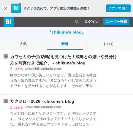
サクサク読めて、
アプリ限定の機能も多数！
アプリで開く
c
l
o
ログイン
ユーザー登録
s
e
『chikune’s blog』
人気
新着
すべて
カワセミの子供(幼鳥)を見つけた！成鳥との違いや見分け
方を写真付きで紹介。 - chikune’s blog
3
users
www.chikunebuta.com
鮮やかな青い羽が美しいカワセミ。 飛ぶ宝石とも呼ば
れる人気の野鳥ですが、 夏になると少し雰囲気の違う
カワセミを見かけることがあります。 それが、巣立っ
たばかりの幼鳥です。 6〜8月頃はその年に生まれた幼
鳥が親鳥から独立し始める時期なので、 カワセミにか
サクジロー2026 - chikune’s blog
かわらず様々な幼鳥が見られます。 今回撮影したカワ
セミを見ると、幼鳥らしい特徴がいくつか確認できま
3
users
www.chikunebuta.com
した。 ・胸のオレンジ色が少し淡い ・全体的に羽の色
ウメジローに続きサクジローです。 河津桜とメジロで
がやわらかい印象 ・表情がどこか幼く見える 成鳥にな
す。 桜とメジロが撮れるまでドキドキしてしまいます
ると羽の青色がより鮮やかになり、 お腹のオレンジ色
ね。 撮れない時もあるのでドキドキしっぱなしで、撮
の毛も鮮やかになっていきます。 幼鳥は少し濁った感
れた時はホッといたします。 メジロからも見られてお