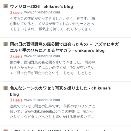
じの色合いになっています。 病気なのでは？と思う方
ります。 今回は特にお祭りに行ったわけではなく、近
もいるようですが、そういうわけではありません。 今
ウメジロー2026 - chikune’s blog
所の公園で撮りました。 今回確認できたのは2匹でし
回出会った幼鳥も、まだあどけない表情を残しなが
た。 なので、しっかり撮らなければと力が入ります。
3
users
www.chikunebuta.com
ら、 一生懸命魚を追いかけていました。 もし夏にカワ
桜の枝が被ってなかなか撮るのが大変でした。 ひょっ
今年もこの季節がやってきました。そう、春です。 梅
セミを見かけたら、お腹の毛や羽の色合いに注目して
こり。 蜜吸いもパシャリ。 とりあえず、今日はこの辺
が咲いていると、メジロが来てくれないかなーと思っ
で。 気が付いたら結構サクジローの写真を撮っており
てしまいますね。 根気よく待っていたらやってきてく
ました。 まだ現像が終わってませんので、また続きの
れましたので、撮影しました。 満足です。それでは、
写真を貼るかもしれません。
次はサクジロー(撮れれば)で会いましょう。
雨の日の西湖野鳥の森公園で出会ったもの － アズマヒキガ
エルと手のひらにとまるヤマガラ - chikune’s blog
3
users
www.chikunebuta.com
雨の中、西湖野鳥の森公園を歩いてきました。 雨の中
行きたかったわけではないのですが、予定が空いてな
くて行った日が雨だったという。 しかも、しとしとで
はなく土砂降りです。。 写真だとあまり伝わりません
が、土砂降りです。 雨が止む気配がなかったので、思
色んなシーンのカワセミ写真を撮りました - chikune’s
い切って外に出てみます。 外に出て、足元に目をやる
と、大きなアズマヒキガエルがじっと佇んでいまし
blog
た。 雨を受けるためにじっとしておりました。これは
3
users
www.chikunebuta.com
雨の日ならではですね。 ちなみにヒキガエルは毒があ
連続でカワセミ関連の記事です。 前回のホバリングに
りますので、触らないように。 後は、おなじみのヤマ
続いて。 www.chikunebuta.com この時期は、桜だっ
ガラです。 シジュウカラも目視では確認しましたが、
たりジョウビタキだったりを追いかける事が多いです
撮影できず。 今回はヤマガラのみです。 土砂降り感、
が、 ちょこちょことカワセミに出会うことが多かった
伝わるでしょうか。 幸い、ヤマガラは雨の中でも飛び
ので写真を撮ることが出来ました。 まずは、飛び込み
回っているので、撮影することができました。 天気が