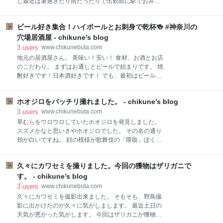
し最近は暑過ぎたり雨だったりで出勤前に駅でお弁当
また美味しいんですよ。 このナポリタンは牛煮込みが
を買います。 毎日違う弁当を買うようにしてますうが
提供された日または翌日しかありません。 めちゃくち
気がつくとついつい回数が増えてしまう お弁当があ
ゃ美味いです。 まだ食うんかい！ 食います。 ハマグ
ビール好き集合！ハイボールとお刺身で乾杯🍻 #神奈川の
る。 今回は大好きなお弁当２つです。 【蕎麦屋の天む
リの酒蒸しと大海老とナスの天ぷらです。 えびもかな
す】 これ美味しい！毎日でも食べれる！しかし、毎日
穴場居酒屋 - chikune’s blog
りでっかいです。 火の酒蒸しを作った時のだし汁で作
は置いていない。 ボーリュームもけっこぷあるのです
3
users
www.chikunebuta.com
る締めの一品。 ハマグリ出汁の
が意外に低カロリーなんです。 エビの天ぷらも普通に
地元の居酒屋さん。 美味い！安い！ 食材、お酒とお店
食べると胃がもたれる。 あぶらかな！ 天むすになる
のこだわり。 まずはお通しとビールで始まりです。 焼
と全然もたれない。 さっぱりしている。 もちもちの
酎好きです！日本酒好きです！ でも、最初はビールで
おこわ？に小さな天ぷらの組み合わせ最高ですよ。 そ
すよね。 ビールを一気に飲み干してからおつまみと焼
して第二位です。 【まいせんのヒレカツ丼】 基本的に
酎に切り替え！ハイボール（白州） も最高に美味いで
はロースカツの方が好きですが、 ヒレカツ丼はロース
ホオジロをバッチリ撮れました。 - chikune’s blog
す。 基本的にお刺身がお勧めです。 まーなんでもです
程脂っぽくなく食べやすい。 ちょっとカツが薄い気も
が。 黒板に書かれたその日のお勧めを注文するのが良
3
users
www.chikunebuta.com
しますが。これがなぜかバランスがいいのです。 ま
いでしょう！ この日は鯵のなめろうがお勧めでありま
草むらをウロウロしていたホオジロを発見しました。
した。 鯵のなめろう！大好きなんです。迷わず注文。
スズメかなと思いきやホオジロでした。 その名の通り
ハンバーグ２個分はある。 いやーレギュラーでおい
頬が白いですね。 顔の模様が歌舞伎の「隈取」ぽくて
てほしい。 しかし、マスターのこだわりで生物は良い
ちょっと怖いイメージがありますが、 目を見ると可愛
ものが良い状態でなきゃない。 ある日は自分的に大当
さがあります。 バッチリアップで撮れました。 今回は
たりですね。 お酒がすすむと揚げ物が欲しくなってし
久々にカワセミを撮りました。今回の獲物はザリガニで
この辺で。
まう。 マグロの唐揚げを追加注文です。 食べ過ぎで
す。 - chikune’s blog
す。 お腹いっぱいです。 美味しいお魚とつまみでお酒
3
users
www.chikunebuta.com
を飲みたい方。 近くに寄った際は是非！ 神
久々にカワセミを撮影出来ました。 そもそも、野鳥撮
影に出かけたのが久々に気がしまします。 最近土日の
天気が悪かった気がします。 今回はザリガニが獲物だ