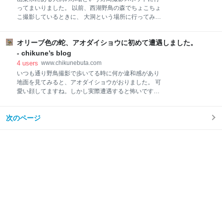
ってまいりました。 以前、西湖野鳥の森でちょこちょ
こ撮影しているときに、 大洞という場所に行ってみる
と良いよと教えていただいたので、行ってまいりまし
た。 あまり時間が無かったため、弾丸ツアー的な感じ
オリーブ色の蛇、アオダイショウに初めて遭遇しました。
で急いで行ってきました。 今回は場所の把握が目的で
した。来年のオオルリに向けて。 まぁ、何とか目的地
- chikune’s blog
に着いたのですが、行くときもかなり迷ったため道順
4
users
www.chikunebuta.com
が説明できず。。この場所はグーグルマップに載って
いつも通り野鳥撮影で歩いてる時に何か違和感があり
いない場所です。 駐車場がないため、山中湖の旭日丘
地面を見てみると、アオダイショウがおりました。 可
駐車場から歩きます。20分くらいかな？ 迷ったのでア
愛い顔してますね。しかし実際遭遇すると怖いです
レですけど。。 それで、何とかたどり着き。。 着いた
ね。 不気味さがあります。 舌だしアオダイショウ。
とたん、いきなり！野鳥と遭遇です。 大洞の水場とい
目が茶色でオリーブ色の身体なので、アオダイショウ
うだけあって、野鳥達は水浴びを目的に来てるみたい
次のページ
だと思います。 改めて見ると可愛いですけどね。。や
です。 これはキビタキのメスですね。 オオルリのメス
はり怖いが先に来ます。。 毒はないので嚙まれても死
かと思いましたが尾っぽが黄色っぽいのと、くちばし
にはしないのでしょうけど、痛いでしょうね。 そう考
の下が
えるとアオダイショウで良かったです。 マムシだった
らもっとビビってたハズ。 尻尾。トカゲっぽさがあり
ます。テカリ具合がなんとも怖いです。 そろそろーっ
と岩陰に移動していきました。 望遠レンズで撮ってた
ので結構距離があったはずですが、ビビりなのでかな
り怖かったです。 森林などがある公園ではマムシ注意
と書いてある看板もありますし、蛇は出てきてもおか
しくないのですけどね。 人があまり行き来してない場
所だと遭遇