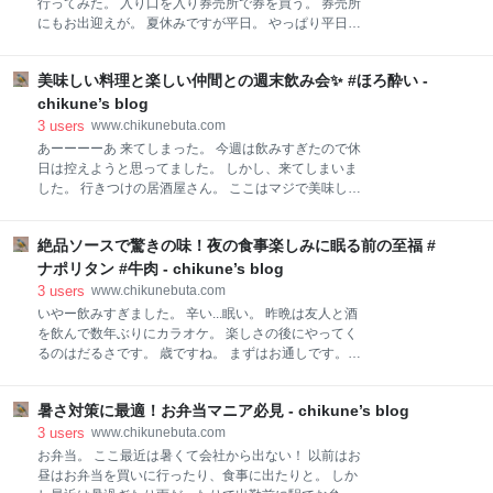
行ってみた。 入り口を入り券売所で券を買う。 券売所
今でも、白州以外は『角ハイボールしか』飲みません
にもお出迎えが。 夏休みですが平日。 やっぱり平日は
が。 他は苦手です。 そう...ハイボールって飲みやす過
空いていていいですね。 以前は平日休みの仕事でし
ぎて食事が止まりません。 なぜか”角の炭酸割りにレ
た。 また平日休みに戻りたい。 って思った。 まじか
モンカット” 角ハイボール これは美味い！ 家で焼
美味しい料理と楽しい仲間との週末飲み会✨ #ほろ酔い -
で鳥と触れ合えますよ。 特にフクロウが色々な種類い
酎が転がっています。 ハイボールばっかり飲むよう
ます。 今回は載せてませんが。 それほど広くなく、外
chikune’s blog
になったので。 サントリーさんありがとう！
の一部以外はそれほど暑くないのでこの時期でも 楽し
3
users
www.chikunebuta.com
めます。 ファンキーなお兄さんはすぐに噛みつこうと
あーーーーあ 来てしまった。 今週は飲みすぎたので休
してきます。 噛まれると痛いらしい。 花鳥園なのでも
日は控えようと思ってました。 しかし、来てしまいま
ちろん花も楽しめますよ。 なんだか気に入ってしまっ
した。 行きつけの居酒屋さん。 ここはマジで美味し
た花を一枚。 ９：００開園でなんだかんだで１２：０
い。 五時に入店。 現在、18:30。 飲みすぎました。
０頃までダラダラしてしまった。 ペンギンの餌やり
苦しい... さて、帰ろうかと思ったら先輩からLINEが。
や、鳥の餌やり、フクロウや鷹のショーなどもあり子
絶品ソースで驚きの味！夜の食事楽しみに眠る前の至福 #
同じ居酒屋で合流する事に。 残留決定です。 先輩を待
供も楽しめます。 花鳥園を後にして、大好きなトンカ
ってます。 一旦 自分の分を清算です。 役五千円で
ナポリタン #牛肉 - chikune’s blog
ツ屋に直行。 御殿場までまずは戻ります。 ka
す。 結構飲んだな。 生ビールとお通しで始まり、焼
3
users
www.chikunebuta.com
酎に行ってさらにビールみたいな。 先輩を待ちながら
いやー飲みすぎました。 辛い...眠い。 昨晩は友人と酒
ブログ書いてます。 お通しのナス！素揚げ。 やばい！
を飲んで数年ぶりにカラオケ。 楽しさの後にやってく
美味い。月曜日も食べたけど。 刺し盛りとお通しとお
るのはだるさです。 歳ですね。 まずはお通しです。
酒🥃 いやーーー、かなりのほろ酔い。 先輩が遅いか
なす！この時期はナス最高です。 デカくてぱんぱんの
ら...ポテト追加です。 このポテト冷凍ではございませ
なす。 そしてお決まりの刺し盛りです。 ここの刺身は
ん。 横浜産のジャガイモから手作りです。めちゃくち
暑さ対策に最適！お弁当マニア必見 - chikune’s blog
厚切りで自分好み。 ビールから【白州】に切り替えま
ゃ美味いっす。 さて... 先輩来たらどうしよっか？ 既に
した。 白州って飲みやすいですよね... 同時に注文した
3
users
www.chikunebuta.com
酔っ払いです
のが牛肉のトマト煮。 想像と全く異なるものが出てき
お弁当。 ここ最近は暑くて会社から出ない！ 以前はお
ました。 ビーフシチューのような。 このソースがまた
昼はお弁当を買いに行ったり、食事に出たりと。 しか
絶品でして。 同じソースで作られたナポリタンがこれ