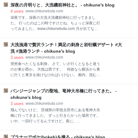
月をスーパームーンといい、 ひと月で二回目に見られ
www.chikunebuta.com 幸運を運んでくるメジロ。メジ
深夜の月明りと、大洗磯前神社と。 - chikune’s blog
る満月をブルームーンといいます。 その二つが重なっ
ロは人気ですよね。 「幸運の鳥」というのが読
ている2023/8/31の満月はスーパーブルームーンとい
4
users
www.chikunebuta.com
います。 青くないけど。 そんな特別な月が明日の朝に
深夜です。深夜の大洗大洗磯前神社に行ってきまし
向けて見られます。 是非是非皆様も見ていただけばと
た。 行ったのはこの時ですけどね。ちょっと深夜に行
思います。 おまけ。 昨日の月。 一昨日の月。 昨日と
ってみました。 www.chikunebuta.com 月が出てなき
一昨日はくっきり見えてたのになー！
ゃ星を撮るつもりでしたが、この日は眩しいくらいの
月明りでした。 月に雲が掛かっている状態でしたが、
大洗漁港で贅沢ランチ！満足の刺身と岩牡蠣デザート #大
1時間ほど待ってみて出た瞬間をパシャリ。 夜中に月
明りを見ながら海風に当たってるのは気持ち良かった
洗 #漁港ランチ - chikune’s blog
です。 暑かったですけどね！
3
users
www.chikunebuta.com
突然食べたくなる刺身。 さて、いざ行くとなると迷う
のが東か西か。 大抵は西です。 何故なら横浜から東
に行くと東京を抜けなければいけない。 都内、混むの
です。 まずは、用賀料金所。 湾岸周りでも朝は最
悪。 朝４時に出発！ それでもガラガラではない。
バンジージャンプの聖地、竜神大吊橋に行ってきた。 -
夏休みでもある。 ６時前に立ち寄ったのが常磐高速道
に行く際は必ずよる守谷サービスエリア。
chikune’s blog
ja.wikipedia.org もちろん食堂などは何件も入っている
3
users
www.chikunebuta.com
が早朝だと限られます。 ここのおすすめはパン屋さん
飛んでないけど。 茨城県の常陸太田市にある竜神大吊
かな。特にカレーパンが美味しいですよ。 揚げパンの
橋に行ってきました。 ずっと行きたかった場所です。
中に提供直前にカレーを流し込むシステムです。 これ
いや、一回行ってるんですけど。夜に。
がまた絶品。 価格はもうカレーパンではなくカレー
www.chikunebuta.com 夜撮ったのは下からだったか
ライスですが。 美味しいです。 手頃なのはこちらのカ
な。やはり夜と昼では印象が違いますね。 それにして
レーパン。 チーズが乗っかっていてこんがり焼かれて
プラナーでボケ(bokeh)を撮る - chikune’s blog
も暑い。。 壮大な吊橋です。 この竜神大吊橋は観光用