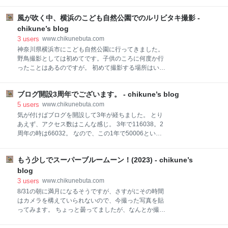
ったようです。 この場面からの遭遇でした。ザリガニ
のハサミがないので叩きつけた後なのでしょうか。 晴
風が吹く中、横浜のこども自然公園でのルリビタキ撮影 -
天だったので綺麗な青色が出ていますね。 割と近くで
撮れましたので、羽毛が鮮明に写っております。 しか
chikune’s blog
し、この後すぐに飛び去ってしまいました。 休憩中か
3
users
www.chikunebuta.com
な？ やはりカワセミを撮影できるとテンション上がり
神奈川県横浜市にこども自然公園に行ってきました。
ますね！
野鳥撮影としては初めてです。子供のころに何度か行
ったことはあるのですが。 初めて撮影する場所はいろ
いろと不安でありますが、今回は何とか野鳥を見つけ
ることが出来ました。 そして、今回はルリビタキと遭
ブログ開設3周年でございます。 - chikune’s blog
遇です。 尾だけが青なのでメスですね。 個体としては
2尾確認できましたが、両方メスでした。 オスも確認
5
users
www.chikunebuta.com
できればよかったのですが、贅沢な悩みですね。 ルリ
気が付けばブログを開設して3年が経ちました。 とり
ビタキは比較的暗い日陰にいることが多く、杭の上や
あえず、アクセス数はこんな感じ。 3年で116038。2
突起物にいることが多いですね。 日当たりが良い所に
周年の時は66032。 なので、この1年で50006という
出てきてくれると撮影する側としてはうれしいのです
事です。少しずつ増えておりますね。 いやはや、あり
けど。 この日は風が強く鳥も寒そうでした。 ふっくら
がたいことです。 グーグルアドセンスの売り上げに関
と。 人慣れしている感じで、ルリビタキの方から近づ
もう少しでスーパーブルームーン！(2023) - chikune’s
してはちょっぴり増えてます。 もう少しで月1000円
いてくることも。 ドアップで。 今年は幸先いい感じで
超えるかなーくらいです。 さて、ここ1年でアクセス
blog
す。この流れでオスも撮れればいいなーなんて。 それ
が多かったものを列挙します。 【1位】100均で買っ
3
users
www.chikunebuta.com
では。
たプラスチックのワイングラス www.chikunebuta.com
8/31の朝に満月になるそうですが、さすがにその時間
まさかのプラスチック製のワイングラスの記事が1番
はカメラを構えていられないので、今撮った写真を貼
という。 自分が探していたものは、皆さんも探してい
ってみます。 ちょっと曇ってましたが、なんとか撮れ
るという事なのでしょうかね。 誰かのためになってい
ました。 明日が一年で一番大きな満月であり、その満
るのであれば良いのですが。 【2位】幸運な？メジロ