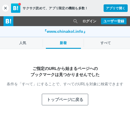
サクサク読めて、
アプリ限定の機能も多数！
アプリで開く
c
l
o
ログイン
ユーザー登録
s
e
『www.chinakol.info』
人気
新着
すべて
ご指定のURLから始まるページへの
ブックマークは見つかりませんでした
条件を「すべて」にすることで、
すべてのURLを対象に検索できます
トップページに戻る