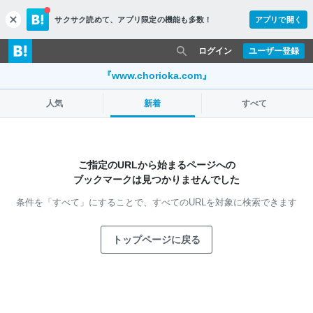
サクサク読めて、
アプリ限定の機能も多数！
アプリで開く
c
l
o
ログイン
ユーザー登録
s
e
『www.chorioka.com』
人気
新着
すべて
ご指定のURLから始まるページへの
ブックマークは見つかりませんでした
条件を「すべて」にすることで、
すべてのURLを対象に検索できます
トップページに戻る