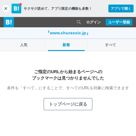
サクサク読めて、
アプリ限定の機能も多数！
アプリで開く
c
l
o
ログイン
ユーザー登録
s
e
『www.churassic.jp』
人気
新着
すべて
ご指定のURLから始まるページへの
ブックマークは見つかりませんでした
条件を「すべて」にすることで、
すべてのURLを対象に検索できます
トップページに戻る