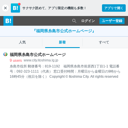
サクサク読めて、
アプリ限定の機能も多数！
アプリで開く
c
l
o
ログイン
ユーザー登録
s
e
『福岡県糸島市公式ホームページ』
人気
新着
すべて
福岡県糸島市公式ホームページ
9
users
www.city.itoshima.lg.jp
糸島市役所 郵便番号：819-1192 福岡県糸島市前原西1丁目1-1 電話番
号：092-323-1111（代表） 窓口受付時間：月曜日から金曜日の9時から
16時45分（祝日を除く） Copyright © Itoshima City. All rights reserved