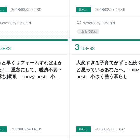
2018/03/09 21:30
2018/02/27 14:46
らし
暮らし
www.cozy-nest.net
www.cozy-nest.net
あとで読む
3
SERS
USERS
っと早くリフォームすればよか
大変すぎる子育てがずっと続
た！二重窓にして、暖房不要・
と思っているあなたへ。 - coz
も解消。 - cozy-nest 小さ
nest 小さく整う暮らし
整う暮らし
2018/01/24 14:16
2017/12/22 13:37
らし
暮らし