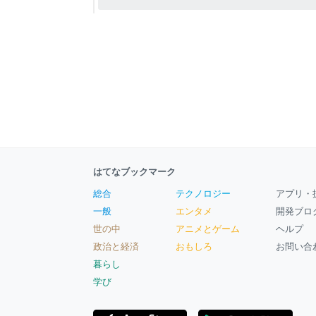
はてなブックマーク
総合
テクノロジー
アプリ・
一般
エンタメ
開発ブロ
世の中
アニメとゲーム
ヘルプ
政治と経済
おもしろ
お問い合
暮らし
学び