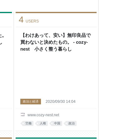
4
USERS
た。
【わけあって、安い】無印良品で
し
買わないと決めたもの。 - cozy-
nest 小さく整う暮らし
2020/09/30 14:04
政治と経済
www.cozy-nest.net
労働
人権
中国
政治