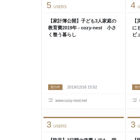
5
4
USERS
U
【家計簿公開】子ども3人家庭の
【
教育費2019年 - cozy-nest 小さ
に
く整う暮らし
ビュ
暮
2019/12/16 15:02
世の中
世
www.cozy-nest.net
3
3
USERS
U