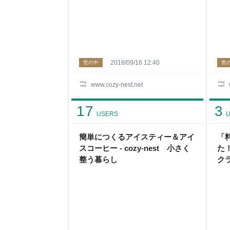
2018/09/16 12:40
世の中
世
www.cozy-nest.net
17
3
USERS
U
簡単につくるアイスティー＆アイ
「
スコーヒー - cozy-nest 小さく
た
整う暮らし
クラ
う