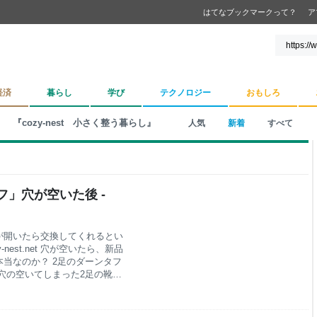
はてなブックマークって？
ア
経済
暮らし
学び
テクノロジー
おもしろ
『cozy-nest 小さく整う暮らし』
人気
新着
すべて
」穴が空いた後 -
が開いたら交換してくれるとい
nest.net 穴が空いたら、新品
当なのか？ 2足のダーンタフ
穴の空いてしまった2足の靴
いた靴下2足を送り返してみました。
ました。 お世話になっており
。 商品を確認させていただき