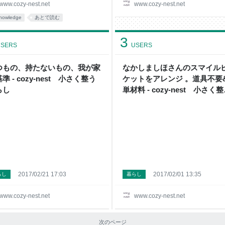
www.cozy-nest.net
www.cozy-nest.net
nowledge
あとで読む
3
SERS
USERS
つもの、持たないもの、我が家
なかしましほさんのスマイル
準 - cozy-nest 小さく整う
ケットをアレンジ 。道具不要
らし
単材料 - cozy-nest 小さく
暮らし
2017/02/21 17:03
2017/02/01 13:35
らし
暮らし
www.cozy-nest.net
www.cozy-nest.net
次のページ