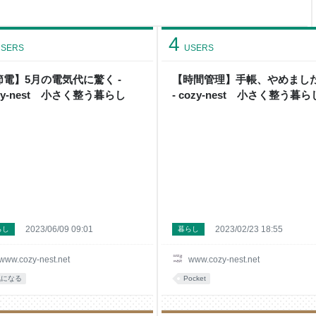
きました同モデルをご用意させ
いただきます。 尚、商品の発
す。 ご理解のほどお願いいた
4
SERS
USERS
節電】5月の電気代に驚く -
【時間管理】手帳、やめまし
zy-nest 小さく整う暮らし
- cozy-nest 小さく整う暮ら
2023/06/09 09:01
2023/02/23 18:55
らし
暮らし
www.cozy-nest.net
www.cozy-nest.net
気になる
Pocket