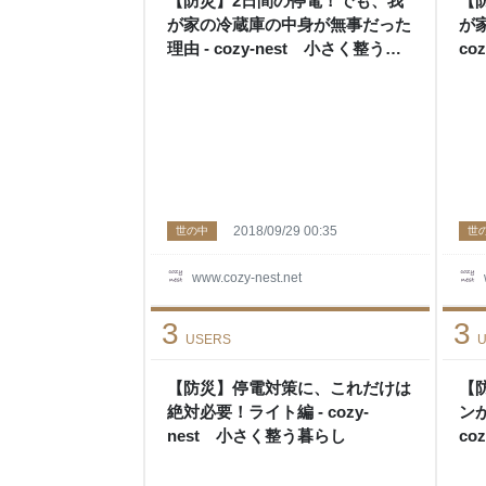
【防災】2日間の停電！でも、我
【
が家の冷蔵庫の中身が無事だった
が
理由 - cozy-nest 小さく整う暮
co
らし
2018/09/29 00:35
世の中
世
www.cozy-nest.net
3
3
USERS
U
【防災】停電対策に、これだけは
【
絶対必要！ライト編 - cozy-
ン
nest 小さく整う暮らし
co