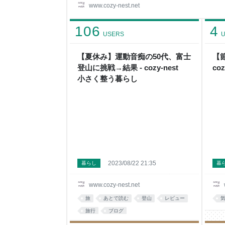
ました。 2足の交換品については、お送りいただ
www.cozy-nest.net
ていただきます。 ついては、商品の手配をさせて
送については1週間ほどお時間をいただいておりま
106
4
します。 今後ともダーンタ
USERS
U
【夏休み】運動音痴の50代、富士
【
登山に挑戦→結果 - cozy-nest
co
小さく整う暮らし
2023/08/22 21:35
暮らし
暮
www.cozy-nest.net
旅
あとで読む
登山
レビュー
旅行
ブログ