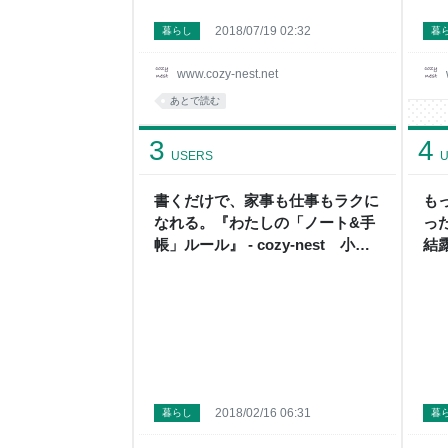
2018/07/19 02:32
暮らし
暮
www.cozy-nest.net
あとで読む
3
4
USERS
U
書くだけで、家事も仕事もラクに
も
なれる。『わたしの「ノート&手
っ
帳」ルール』 - cozy-nest 小さ
結露
く整う暮らし
く
2018/02/16 06:31
暮らし
暮