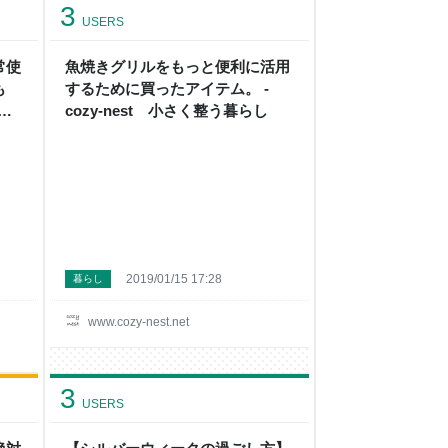
3
USERS
常使
魚焼きグリルをもっと便利に活用
も
するために買ったアイテム。 -
う暮
cozy-nest 小さく整う暮らし
2019/01/15 17:28
暮らし
www.cozy-nest.net
3
USERS