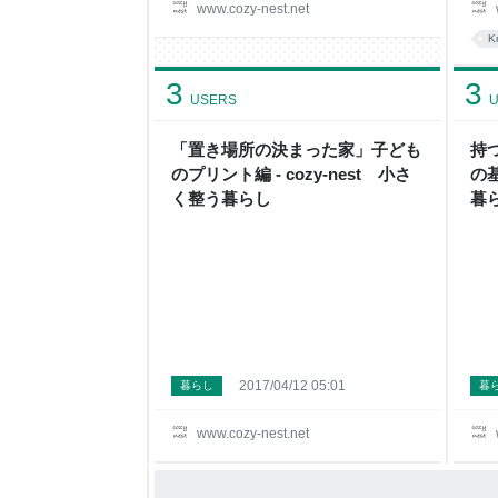
www.cozy-nest.net
K
3
3
USERS
U
「置き場所の決まった家」子ども
持
のプリント編 - cozy-nest 小さ
の基
く整う暮らし
暮
2017/04/12 05:01
暮らし
暮
www.cozy-nest.net