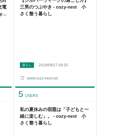
絶対
【シルバーウィークの過ごし方】
充電
三男のつぶやき - cozy-nest 小
y-
さく整う暮らし
2018/09/17 09:35
暮らし
www.cozy-nest.net
5
USERS
私の夏休みの宿題は「子どもと一
緒に楽しむ」。 - cozy-nest 小
さく整う暮らし