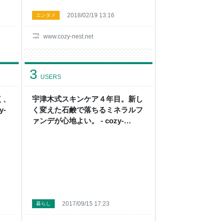
2018/02/19 13:16
エンタメ
www.cozy-nest.net
3
USERS
く、
宇津木式スキンケア４年目。新し
y-
く変えた石鹸で落ちるミネラルフ
ァンデが心地よい。 - cozy-
nest 小さく整う暮らし
2017/09/15 17:23
暮らし