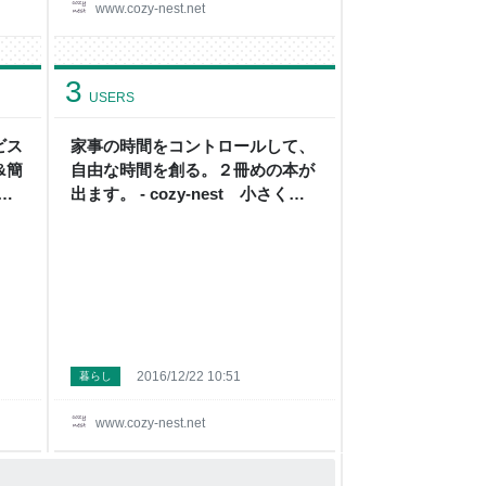
www.cozy-nest.net
3
USERS
ビス
家事の時間をコントロールして、
&簡
自由な時間を創る。２冊めの本が
整う
出ます。 - cozy-nest 小さく整
う暮らし
2016/12/22 10:51
暮らし
www.cozy-nest.net