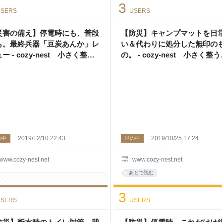
3
SERS
USERS
災害の備え】停電時にも、普段
【防災】キャンプマットを日
も。最終兵器「豆炭あんか」レ
い＆代わりに処分した無印の
ー - cozy-nest 小さく整う
の。 - cozy-nest 小さく整
らし
らし
2019/12/10 22:43
2019/10/25 17:24
の中
世の中
www.cozy-nest.net
www.cozy-nest.net
あとで読む
3
SERS
USERS