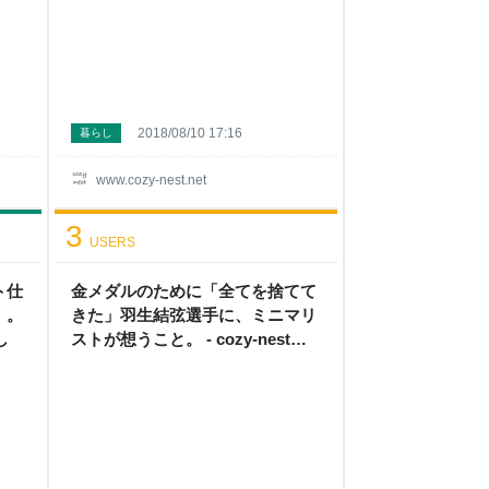
2018/08/10 17:16
暮らし
www.cozy-nest.net
3
USERS
ト仕
金メダルのために「全てを捨てて
」。
きた」羽生結弦選手に、ミニマリ
し
ストが想うこと。 - cozy-nest
小さく整う暮らし