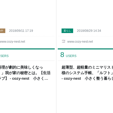
2018/09/11 17:19
2018/08/29 14:34
の中
暮らし
www.cozy-nest.net
www.cozy-nest.net
8
SERS
USERS
料理が劇的に美味しくなっ
超薄型、超軽量のミニマリス
！」我が家の秘密とは。【生活
様のシステム手帳、「ルフト
ブ】 - cozy-nest 小さく整
- cozy-nest 小さく整う暮ら
暮らし