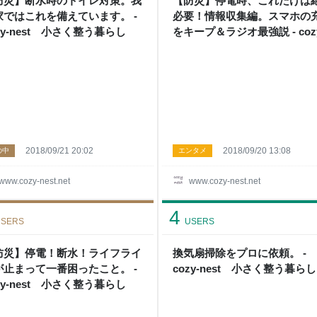
防災】断水時のトイレ対策。我
【防災】停電時、これだけは
家ではこれを備えています。 -
必要！情報収集編。スマホの
zy-nest 小さく整う暮らし
をキープ＆ラジオ最強説 - coz
nest 小さく整う暮らし
2018/09/21 20:02
2018/09/20 13:08
の中
エンタメ
www.cozy-nest.net
www.cozy-nest.net
4
SERS
USERS
防災】停電！断水！ライフライ
換気扇掃除をプロに依頼。 -
が止まって一番困ったこと。 -
cozy-nest 小さく整う暮らし
zy-nest 小さく整う暮らし