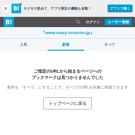
サクサク読めて、
アプリ限定の機能も多数！
アプリで開く
c
l
o
ログイン
ユーザー登録
s
e
『www.crazy-investor.jp』
人気
新着
すべて
ご指定のURLから始まるページへの
ブックマークは見つかりませんでした
条件を「すべて」にすることで、
すべてのURLを対象に検索できます
トップページに戻る