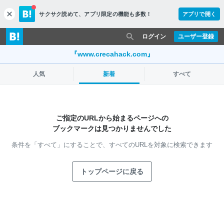
サクサク読めて、
アプリ限定の機能も多数！
アプリで開く
c
l
o
ログイン
ユーザー登録
s
e
『www.crecahack.com』
人気
新着
すべて
ご指定のURLから始まるページへの
ブックマークは見つかりませんでした
条件を「すべて」にすることで、
すべてのURLを対象に検索できます
トップページに戻る