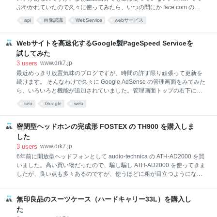
ぶやかれていたので久々に使ってみたら、いつの間にか face.com の顔
検出 API は終了していて使い物にならなくなってました。しかも API が
api
画像認識
WebService
webサービス
終わってたのは、face.com が facebook に買収されてまもなくで、すで
に一年以上前の話でした。どんだけ。 で、代替になりそうな face detect
系の API をひと通り探して試してみました。 まず結論から。
Webサイトを高速化するGoogle製PageSpeed Serviceを
skybiometry.com の顔検出 API が結構認識率が高いです！
試してみた
skybiometry.com を検索しても殆ど情報が出てこないですが、こいつく
3
users
www.drk7.jp
ると思います。 API を試すにはアカウント登録が必要、登録はもちろん
最近めっきり放置気味のブログですが、時間の許す限り頑張って更新を
無料です。 FREE プランでは、1時間100reques
続けます。 そんなわけで久々に Google AdSense の管理画面をみてみた
ら、いろいろと機能が追加されていました。管理画面トップの右下に見
慣れないスコアカードなるものが・・・。 むぅ・・・評価が低い。収益
seo
Google
web
の最適化のレーティングが低い原因はクローラーエラーのためですが、
当方で修正できないURLへの404エラーなので無視。サイトの状況のレ
ーティングが低いのはサイトが遅いからのようです。 というわけで
密閉型ヘッドホンの完成形 FOSTEX の TH900 を購入しま
Google のウェブパフォーマンスツール Page Speed Insight を使ってチ
した
ューニングを試みました。 Page Speed Insight から解析したいページの
3
users
www.drk7.jp
URL を入力することで、そのページの問題点を洗い出してくれます。今
6年前に開放型ヘッドフォンとして audio-technica の ATH-AD2000 を買
回は比較的画像が多い URL を入力してみました。 うーん・・・困った
いました。高い買い物だったので、騙し騙し ATH-AD2000 を使ってきま
ものです。
したが、良い点も多々あるのですが、使うほどに粗が目立つようになっ
てきます。数年使い続けてきて気になった点を上げてみる。 オープンエ
アーのわりには音場が狭く音が近い 音の重なりの分解能が悪い 何度聞い
無印良品のスーツケース（ハードキャリー33L）を購入し
てもやっぱり音がこもってる ヘッドの締め付けが強くて長時間聞いてる
と頭が痛くなる そんな訳で音楽はスピーカーで聞くほうが圧倒的に多く
た