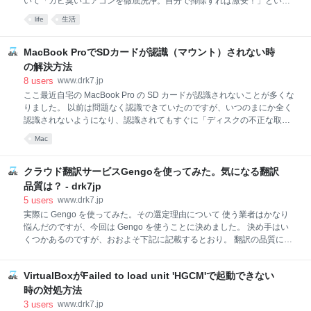
いて「カビ臭いエアコンを徹底洗浄。自分で掃除すれば激安！」という
記事でまとめました。ただこの手順はお掃除機能がついていないエアコ
life
生活
ンの場合についてです。比較的高価格帯のお掃除機能がついたエアコン
の場合、内部の構造が複雑であるため、エアコンをある程度分解しない
とアルミフィンと送風ファンにたどりつきませんし、誤った洗浄を行う
MacBook ProでSDカードが認識（マウント）されない時
と故障する恐れがあります。 リビングのエアコンは、お掃除機能が出始
の解決方法
めたばかりの頃の７年前にかなり奮発して、ダイキンのエアコンうるる
8
users
www.drk7.jp
とさららＲシリーズ AN50HRP を19万円で購入しました。さすがに故障
ここ最近自宅の MacBook Pro の SD カードが認識されないことが多くな
してはかなわんなと思い、今回はプロに頼むことにしました。 よくよく
りました。 以前は問題なく認識できていたのですが、いつのまにか全く
エアコン内部の覗きこんでみると、相当汚れていそうな感じです。 業者
認識されないようになり、認識されてもすぐに「ディスクの不正な取り
はおそうじ本舗
出し」と表示されて SD カードが事実上使えない状況になってしまいま
Mac
した。とりあえず今回の不具合はカードのメーカーに関連はなく、手持
ちの色々なメーカーの SD カードを指してみましたが、どれもこれも認
識しない具合は同じでした。 根本的な解消には修理に出すしか無い結論
クラウド翻訳サービスGengoを使ってみた。気になる翻訳
に達しましたが、全く認識されない状況からある程度は認識するレベル
品質は？ - drk7jp
にまで改善できたので、その方法について解説します。
5
users
www.drk7.jp
実際に Gengo を使ってみた。その選定理由について 使う業者はかなり
悩んだのですが、今回は Gengo を使うことに決めました。 決め手はい
くつかあるのですが、おおよそ下記に記載するとおり。 翻訳の品質にか
なり不安があったので、合格率10%という翻訳者としての登録のハード
ルの高さを信用 [[[文字]]]とすると翻訳対象外を指定できるため、必要最
VirtualBoxがFailed to load unit 'HGCM'で起動できない
小限の範囲を翻訳してもらえる。（英単語による固有名詞を大量に含む
日本語であるため、普通に見積もるとかなり高額であった。） ビジネス
時の対処方法
クオリティでの翻訳結果を安く仕上げたかった（単価比較） 社員の中に
3
users
www.drk7.jp