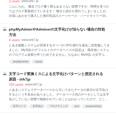
なり AD2000 の出番は減りました。もっと音場が広く、もっと音の定位
3
users
www.drk7.jp
が明確で、もっと音がクリアで分解能が高いヘッドフォンが欲しいと思
こんにちわ。 最近ブログ書く暇もあまりない状態ですが、時間を見つけ
い続けてはや6年が経ち、選び抜いた末に購入したのが FOSTEX の
てはブログ更新続けていきます！ 随分と紹介が遅れてしまいましたが、
TH900 です。今までは開放型厨房病にかかっていたのですが、密閉型も
出張にあわせて購入した無印良品のスーツケース・ハードキャリー33L
良いのを買えば音場も狭く
がかなり使えるヤツだったのでご紹介。そもそもは購入する気は全然な
くってキャリーバッグはソフトタイプで機内持ち込みを考えていたので
phpMyAdminやAdminerの文字化けが治らない場合の対処
すが、中国はなかなか物騒なので絶対にハードタイプを持って行くべき
との意見が多く、購入することになりました。 なので今回スーツケース
方法
に求めるスペックとしては僅かに４つ。 機内持ち込み可能サイズである
4
users
www.drk7.jp
こと 軽くてそれなりに丈夫 鍵がかかる 程々にお安い価格で購入できる
とある複数システムが同居するサーバの VPS 移行を過去二回実施してき
そんなスペックから、大宮のSOGOやら東急ハンズやらで商品を二時間
ました。MySQLのデフォルトのデータベースの設定は、既存他システム
ほどみっちり見て回った結果、選んだのが無印良品のハードキャリー
のプログラム改変が伴うためできません。ちなみに MySQL の文字コー
33Lというスーツケースでした。
ドに関するシステム設定は下記の通り。latin1, binary, utf8 が混在する混
phpMyAdmin
mysql
沌とした設定です。 mysql> SHOW VARIABLES LIKE 'character%'; +-----
---------------------+----------------------------+ | Variable_name | Value | +--------
------------------+----------------------------+ | character_set_client | latin1 | |
文字コード変換ミスによる文字化けパターンと想定される
character_set_connecti
原因 - drk7jp
310
users
www.drk7.jp
とあるシステムでデータベースから引いてきたデータの表示が文字化け
するという不具合がありました。 データベース内のデータとしては文字
化けしていない状態で格納されていることはわかっていたので、どこか
しらの文字変換で化けていることはわかっています。まずはどの誤変換
文字コード
文字化け
プログラミング
perl
programming
により文字化けするのか原因切り分けのために、decode/encode の組み
資料
パターン
開発
encode
仕事
合わせによる文字化けパターン一覧を作りました。おかげさまでどのパ