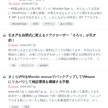
い返せばおもいっきり心当たりありまくりです。
16
users
www.drk7.jp
spotlight のプロセスが "mds" と "mdworker" というこ
一時期は絶大な人気を博していた MovableType も、今となっては完全
とをまだ知らなかった時期のことです。 仕事の関係で
に WordPress 一人勝ち状態。今導入するならどっち？と聞かれれば迷わ
Linux kernel のソースコードを展開した直後、突如
ず WP をおすすめするところ。しかしながら10年近く MT でブログを運
Mac のファンが勢い良く回りだし動作が凄く重くなっ
営してきて、いろいろ独自patchを当てて運用しているので、今更MT以
たことがあります。アクティビティモニターを
MovableType
SEO
デザイン
あとで読む
外に乗り換えがきかないところまで来てるのが、当ブログの実態。 自分
のブログのアクセスも PC 以外のアクセスがほぼ半数になってる状況も
あり、そろそろモバイル対応でもするかなと思い立ったのが 2013年12
引き戸を自閉式に変えるドアクローザー「そろり」が天才
月ほど。年末年始の空き時間を見つけて一気に作りこんでレスポンシブ
的！
WEBデザイン対応させました。 モバイルデバイス対応も WP なら豊富
4
users
www.drk7.jp
に見つかるのですが、MT は全然イケてるテーマが見当たりません。一
世の中にはまだまだ知らない便利なグッズが隠れてます。今日はそんな
言で言うと『MT にも STINGER3 みたいなテーマが欲しいんです！』 そ
商品のご紹介。 お使いの引き戸をゆっくり自動で閉まる自閉式引き戸に
う思って探しまくってみ
変えるドアクローザー「そろり」。 この商品が結構すごいんです。 うち
は築40年の社宅。隙間風いっぱいで冬場はとにかく寒い。そしてぴっち
diy
ガジェット
gadget
り閉まらないキッチンの引き戸。毎日のように聞く「戸をぴっしっと締
めて！」って言葉を見事解消。その引き戸がみごと自閉式に変身し、イ
ライラが一つ減りました。しかも電気不要のエコ商品！ 我が家の引き戸
さくらVPSをMondo rescueでバックアップしてVMware
はこんなかんじに変身しました。ヽ(=´▽`=)ﾉ 開封の儀。届いたばかりの
にリカバリして検証環境を構築する手順
商品を開封。 中はゼンマイ式のリール構造になっています。電気不要の
8
users
www.drk7.jp
エコ仕様です。 25kg以下の引き戸で0.7kg以下で開閉できる程度のパワ
www.drk7.jp と app.drk7.jp は、さくら VPS 2G を使って運用してます。
ーで20万回の開閉試験をクリアしているとのことです。いまいち適用範
自宅サーバ運用時には VMware で同一環境を持っていたので、リニュー
囲がよくわかりませんが、うちの引き戸は古いので若干力がいる感じ
アルする前にいろいろと検証してから本番適用できたのですが、さくら
VPS に移行してからはそのような検証環境を持ちあわせていません。な
Linux
Tips