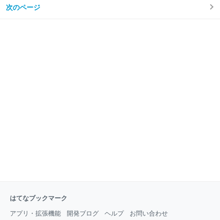
入るとか良くブログで見かけるけど、そんなに難しいものなのか？って
次のページ
のがフィルムを貼る前の印象。思い切って張ってみたら噂通り気泡が入
っちゃいました。下の方は気泡が少なめですが、上の方がなんだか細か
い気泡が大量に入ってしまいました。｡ﾟ(ﾟ´Д｀ﾟ)ﾟ｡ 奥さんは気にしない
からいいよって言ってくれるんですが、そこはＡ型の血が許さない。付
属のヘラみたいなので気泡を外へ外へと押し出して頑張
はてなブックマーク
アプリ・拡張機能
開発ブログ
ヘルプ
お問い合わせ