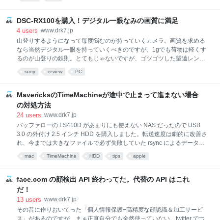
ので年末年始の時間を利用してちょいとリニューアルしようと思い立つ
も、そもそも検証環境がないから作らなきゃってところにいます。でも
いろいろミドルウェアを入れてる都合上、新規に OS からインストール
DSC-RX100を購入！デジタル一眼なみの画質に満足
なんて考えられない。 そこで Mondo rescue という無料のバックアップ
4
users
www.drk7.jp
ツールを利用して、さくら VPS 環境をバックアップし、OSX 上の VM
山登りするようになって毎度悩むのが持っていくカメラ。画質を求める
Fusion にリカバリして検証環境を作ることにしました。これがネットに
なら当然デジタル一眼を持っていくべきのですが、1gでも荷物は軽くす
出てるいろんな情報を参考にトライするも正常起動せず、えらい苦労し
るのが山登りの鉄則。とてもじゃないですが、ゴツゴツした望遠レンズ
たので
を持って登山する気になれません。仮に持って行ったとしても確実に岩
sony
review
PC
にぶつけて傷をつけてしまいます。そんな訳で登山には3年前に買った
CanonのコンデジPowerShot S90を持っていくことにしています。
・・・が、いかんせんデジタル一眼の画質に慣れてしまうと画質的に満
MavericksのTimeMachineが途中で止まって進まない場合
足できません。当時はハイエンドコンデジとして名を馳せた名機S90で
の対処方法
すが、そろそろお役御免。登山用にズームレンズを搭載するコンパクト
24
users
www.drk7.jp
なデジカメが猛烈に欲しいわけであります！ あれこれ悩み、楽天のカー
バッファローの LS410D があまりにも使えない NAS だったので USB
トに出し入れする儀式を一週間ほどした挙句、三連休初日・登山前日に
3.0 の外付け 2.5 インチ HDD を購入しました。転送速度は劇的に改善さ
猛烈な物欲に襲われて、急遽大宮のビックカメラまで買いに行ったのが
れ、今までは大きなファイルで必ず失敗していた rsync によるデータ転
SONY
送も正常終了するようになりました。 SSD を圧迫していた写真データ
mac
TimeMachine
HDD
tips
apple
などを HDD へ移動し終え、お次は TimeMachine でバックアップを開始
するも、相変わらず全然バックアップが途中で止まって全く進まない不
具合が解消されません。 ディスクの書込バイト数を確認してみると全く
face.com の顔検出 API 終わってた。代替の API はこれ
データ転送をしているように見えないので、アクセス権か競合か、何か
だ！
しらの理由でロックがかかり前に進まない状況になっていると推測され
13
users
www.drk7.jp
ます。 まずは TimeMachine が進まなくなる不具合関連でよく出てくる
その昔に作りおいてった「個人情報保護−高精度な顔認識＆加工サービ
Spotlight の問題を疑いました。当然のようにバックアップ先の HDD は
ス」があるのですが、まぁ正直自分でも全然使っていない。twitter でつ