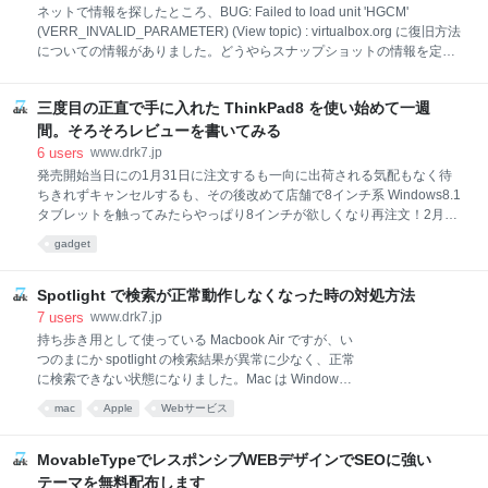
Gengo を使った利用経験者がいた Gengo を使ってみての感想 大変申し
ネットで情報を探したところ、BUG: Failed to load unit 'HGCM'
訳無いのですが、業務の都合上で翻訳結果は残念ながら記載することが
(VERR_INVALID_PARAMETER) (View topic) : virtualbox.org に復旧方法
できません。従って主観的な感想だけになりますが参考になれば幸いで
についての情報がありました。どうやらスナップショットの情報を定義
す。 はじめは Gengo と Conyac
している XML ファイルの共有フォルダに関するノード情報が壊れてい
るのが原因っぽいです。 You need to fix up your virtual box xml. There is
三度目の正直で手に入れた ThinkPad8 を使い始めて一週
a SharedFolders node for the snapshot, that probably contains the
configured Shared Folders, but the SharedFolders node underneath the
間。そろそろレビューを書いてみる
Hardware node is empty. If you
6
users
www.drk7.jp
発売開始当日にの1月31日に注文するも一向に出荷される気配もなく待
ちきれずキャンセルするも、その後改めて店舗で8インチ系 Windows8.1
タブレットを触ってみたらやっぱり8インチが欲しくなり再注文！2月中
旬の再注文にもかかわらず予想外に速い2月末納期にワクテカしながら
gadget
待ってました。 が、案の定、以前と変わらず納期が遅延しまくり、気が
つけば納期は5月にズレ込み、あまりに適当な対応と生産管理体制にま
たも嫌気が差して再度キャンセル。 その後は10インチの ARROWS Tab
Spotlight で検索が正常動作しなくなった時の対処方法
QH55/M を購入しようか迷いに迷ったのすが、650g という重さを iPad
7
users
www.drk7.jp
を改めて数日使ってみて無理だわと実感。他の8インチを手に入れるか
持ち歩き用として使っている Macbook Air ですが、い
悶々しつつ、日々ヤフオクを眺めていたら Thinkpad８の出品が出始めま
つのまにか spotlight の検索結果が異常に少なく、正常
した。 そんなある日、たまたま、本体 ＋ ThinkPad Tablet 2 Bluetooth
に検索できない状態になりました。Mac は Windows
と違って、基本的にアプリケーションとか探すときも
mac
Apple
Webサービス
右上に配置された Spotlight を活用して探すと教わった
ので、spotlight を多用していたので、検索結果が正常
にでなくなると大変不便です。 そもそも spotlight の
MovableTypeでレスポンシブWEBデザインでSEOに強い
検索結果が、なぜに正常な状態でなくなったのか？ 思
テーマを無料配布します