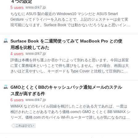
４つの設定
い操作性の Windows に仕立てあげることができます。 Surface Book の
5
users
www.drk7.jp
Windows10 操作性を Mac OS X に近づけるための ５つの設定 1. GNU
ちなむに ASUS 製の最近の Windows10 マシンだと ASUS Smart
互換環境として Git for Wi
Gesture ってドライバーを入れることで、上記のジェスチャーは全て実
現可能になります。Surface Book では動かないだろうなぁと思いインス
トールを試みましたが、当たり前ですが動きませんでした。 次にこころ
みたのが MultiSwipe という 5$ の有料ソフトウェア。支払いは paypal
Surface Book を二週間使ってみて MacBook Pro との使
で楽なのですが、インストールがめっちゃ苦労したわりには、まぁ結論
として動きませんでした。MultiSwipe が対応しているタッチパッドは
用感を比較してみた
Synaptics Drivers ベースのものらしく、Surface Book はこれじゃないの
4
users
www.drk7.jp
で動かんという結果となりました。英語でサポートとやり取りまでした
評価は本機を持ち運ぶか否か？によって別れると思います。今回は居室
のに残念です。逆に言えば Synaptics Drivers ベースの Windows10 マシ
に置く業務端末ということで持ち運びをしません。その場合、画面は大
ンなら、M
きいほど見やすいし、キーボードも Type Cover と比較して圧倒的に
Surface Book 標準キーボードのほうが打鍵感も良く使いやすい。一方で
持ち運ぶことを考えると約 400g の重量差は体感できるほどの差になっ
GMOとくとくBBのキャッシュバック通知メールのステル
てくるため、Pro4 の方が良いという選択もあるかと思います。 ただ移
動時に膝上において使うことを考えると Surface Book の方が圧倒的に
ス度が高すぎる件
使いやすい。Pro4 は重心がディスプレイ側にあるため、膝上のように不
6
users
www.drk7.jp
安定なところでは安定せず倒れてしまう危険性を伴います。なので個人
WiMAX などのモバイル回線を検討したことがある方であれば、一度は
的には Surface Book 一択だと思うわけですが、同スペックで比較した
検討されたことがあるであろう価格.comの GMO とくとく BB WiMAX シ
場合に 4-5 万円ほどの価格差があるので、判断は難しいところです。 い
リーズ。価格.com のモバイル Wi-Fi ルーターで誰しもが気になるのは、
よいよ本題！Ma
なんといってもキャッシュバック金額でしょう。中でも GMO とくとく
これはひどい
BB WiMAX シリーズのキャッシュバック金額は際立って高いのが特徴で
す。 思い返せば１年前、新会社への転勤に伴って必要に迫られて契約し