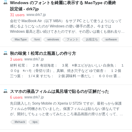
ターンに類するものか判別することができ、無事に改修することができ
Windows のフォントを綺麗に表示する MacType の最終
ました。 その話はまた別にするとして、今も昔も変わらず文字化けに悩
設定値 - drk7jp
む人は意外と多いと思います。誤変換結果一覧は原因解析の参考になる
31
users
www.drk7.jp
と思い、記事としてまとめることにしました。 文字コード変換ミスによ
会社で MacBook Air（以下 MBA） をサブ PC として使うようになって
る文字化けパターンを可視化するプログラムと一覧表 まずは誤変換を生
感じるようになったのが Windows の使い勝手の悪さ。今までは
成する perl スクリプトです。プログラムはとっても簡単で、「文字化け
Windows 最高と思い続けてきたのですが、その思いは脆くも崩れ去りま
で
した。かつて白い MacBook を会社で使っていた際には全然良いと思え
MacType
font
windows
フォント
お役立ち
software
なかったのですが、ハード面でもソフト面でも劇的に進化していたの
と、自分自身の PC の使い方がウェブ中心に変わったことで、MBA 最
高！って状態になりました。特にトラックパッドの使い勝手から離れら
秋の味覚！松茸の土瓶蒸しの作り方
れません。 今となっては会社では MBA がメイン PC で VAIO Z がサブ
3
users
www.drk7.jp
PC になりつつあります。 とは言えそれは会社での話。自宅ではデジカ
材料 松茸： ２本 有頭海老： ３尾 ※車エビがおいしい 白身魚： １
メ整理や杯勝つ環境などソフト面で過去の資産があるのと、ディスプレ
００g ※ハモ（骨切り済）、真鯛、焼き穴子など ゆで銀杏： １２個
イの大きさゆえに、まだまだ VAIO AW71JB の方がメイン PC だったり
三つ葉： １/４束 すだち： ２個 調味料 一番だし： ６００cc 醤
します。トラ
油： 小さじ１ 塩： 小さじ１ 日本酒： 大さじ１ 作り方（レシピ）
まずはじめに一番ダシをとる。水６５０cc にダシ昆布を入れて１時間ね
スマホの液晶フィルムは風呂場で貼るのが正解だった
かしてから、中火にかけ、泡が出てきたら昆布を抜き、沸騰直前まで熱
したら鰹節一握りを加えて火を止める。３０秒したら綺麗な布巾を敷い
6
users
www.drk7.jp
たザルで漉してボウルにあける。 松茸は洗わず軽くぬらした布巾で表面
先日購入した Sony Mobile の Xperia U ST25i ですが、最初っから保護
を拭き、根本の部分は切り、縦に薄切りにする。 沸騰したお湯を用意す
フィルムが同梱されていました。保護フィルムは貼らない派なんです
る。 三つ葉の茎の部分を軽く湯通しして冷水でしめて、茎の部分を丸く
が、開封してちょっと使ってみたところ液晶画面の滑りが悪くって、保
結ぶ。 殻を剥き背わたをとった海老と、白身魚を軽く湯通しして冷水で
護フィルムを貼らないとタッチ感が微妙だよねって結論になり初めてフ
lifehack
tips
しめる。 だし汁に調味料を加えて味付けをする。塩の分量は好みで
ィルムを貼ることになりました。時間的には開封の儀 30 分後のことな
ので、もう結構前の話ですけどね。 そう言えば気泡が入るとかホコリが