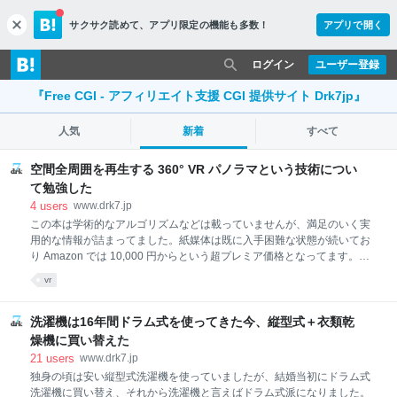
サクサク読めて、
アプリ限定の機能も多数！
アプリで開く
c
l
o
ログイン
ユーザー登録
s
e
『Free CGI - アフィリエイト支援 CGI 提供サイト Drk7jp』
人気
新着
すべて
空間全周囲を再生する 360° VR パノラマという技術につい
て勉強した
4
users
www.drk7.jp
この本は学術的なアルゴリズムなどは載っていませんが、満足のいく実
用的な情報が詰まってました。紙媒体は既に入手困難な状態が続いてお
り Amazon では 10,000 円からという超プレミア価格となってます。
Kindle 版なら定価の 3,110 円で手に入ります。 VR パノラマ技術につい
vr
てお勉強してみた VR パノラマ技術は 20 年前からある さて、そもそも
VR パノラマという技術。すでに 1995 年には QuickTime VR というプロ
ダクトが存在し流行っていた技術だそうです。すでに 20 年以上前から
洗濯機は16年間ドラム式を使ってきた今、縦型式＋衣類乾
存在する技術ってわけです。VR パノラマを作成する場合は、ある一点
燥機に買い替えた
から全方位の写真を複数枚撮影し、専用のソフトウェアで全ての方位を
21
users
www.drk7.jp
つなぎ目なく１枚の画像に合成（ステッチ）します。今でこそデジタル
独身の頃は安い縦型式洗濯機を使っていましたが、結婚当初にドラム式
カメラで撮影したデジタルデータを直接処理できるわけですが、昔はネ
洗濯機に買い替え、それから洗濯機と言えばドラム式派になりました。