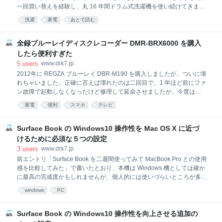
ガフィルムで撮影した
一回買い替えを経験し、丸 16 年間ドラム式洗濯機を使い続けてきまし
た。 そして今だからこそ断言できます。乾燥機を多用するならドラム式
洗濯
家電
あとで読む
洗濯機はおすすめできません。一年に一回ほどのペースで故障＆メンテ
を繰り返すのは、もう疲れたよ。 今使っている東芝のドラム式洗濯機。
5 年の延長保証が切れた後も何度も何度も修理を繰り返して使ってきま
全録ブルーレイディスクレコーダー DMR-BRX6000 を購入
したが、ここ最近、またも例の EH8 エラーが発生して乾燥機能が使えな
したら便利すぎた
くなってしまいました。家電の寿命は 10 年が一般的でして、メーカー
5
users
www.drk7.jp
側も概ね 10 年ほどしか修理パーツをストックしていません。そんなわ
2012年に REGZA ブルーレイ DBR-M190 を購入しましたが、ついに壊
けで 10 年目に入るこの洗濯機もいよいよお役御免かなと諦めて、洗濯
れちゃいました。正確に言えば壊れたのは二回目で、1 年ほど前にファ
機を買い換えることにしました。 というわけで、結婚してから初めて縦
ン故障で起動しなくなったけど修理して延命させましたが、今度は
型
HDMI 周辺が故障した模様で、頻繁に映像がブラックアウト（真っ黒画
家電
便利
スマホ
テレビ
面に点滅する）症状がではじめました。 画面点滅はもの凄いストレスを
感じるので、流石に製品寿命かな？と思ったので、次なる全録レコーダ
ーを比較検討。結論から書いておくと、今回はパナソニックの DMR-
Surface Book の Windows10 操作性を Mac OS X に近づ
BRX6000 （現時点では一世代前の機種）を購入しました。比較検討の
けるために必須な５つの設定
仮定は後ほど書きます。 ところで全録生活をしてる人って意外と周りに
3
users
www.drk7.jp
いないのですが、大事なことなので先に書いておきます。みんな本当に
前エントリ「Surface Book を二週間使ってみて MacBook Pro との使用
全録生活を一度体験してみたらいいと思う。絶対に後戻りできないこと
感を比較してみた」で書いたとおり、本機は Windows 機としては確か
を保証します。 全録生活になってから丸 4 年以上経ちますが、
に最高の完成度かもしれませんが、個人的には使いづらいところが多々
あり危うく単なる MS Office マシンに成り下がるところでした。残念な
windows
PC
がら MacBook Pro を押しのけてメイン開発機に昇格するに至りません
でしたが、妥協できるレベルには使いやすくできました。 もう少し使い
込めばまだまだ改良できると思いますが、とりあえず今から紹介する５
Surface Book の Windows10 操作性を向上させる追加の
つの設定を行うことで Mac OS X 使いの方でも、普段使ってる感覚に近