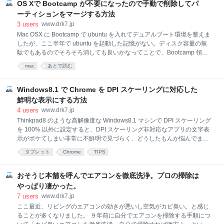
た GMO とくとく BB WiMAX ですが、僕もキャッシュバック金額だけで
OS Xで Bootcamp が不要になったので手動で削除してパ
選択しました。 当然のようにユーザーレビューも熟読したわけですが、
ーティションをマージする方法
下記３点に対する不満が非常に多かった。僕の感想も交えて記載してお
3
users
www.drk7.jp
きます。 回線が繋がりにくい →東京都内では快適。WiMAXなので高所
Mac OSX に Bootcamp で ubuntu を入れてデュアルブート環境を整えま
や地下は苦手なのは仕様。ただ埼玉県は圏内のはずだが繋がらないとこ
したが、ここ半年で ubuntu を起動した記憶がない。ディスク容量の無
ろは多い印象。実家の蓮
駄でもあるのでそろそろ消しても良いかなってことで、Bootcamp 領域
をまるっと削除することにしました。 OSX には便利な Bootcamp アシ
mac
あとで読む
スタントがあって、そこから Windows パーティション領域を削除すれ
ば、Bootcamp 前のパーティションの状態に戻るはずなのですが、ゴニ
ョゴニョと設定してインストールしたので、Linux Swap 領域やらがあ
Windows8.1 で Chrome を DPI スケーリングに対応した
るのが原因のためか、まぁ普通に削除できませんでした。 仕方がないの
鮮明な表示にする方法
で、Bootcamp のパーティションを手動で削除するためにディスクユー
4
users
www.drk7.jp
ティリティを起動。ubuntu 本体がインストールしてあるパーティション
Thinkpad8 のような高解像度な Windows8.1 マシンで DPI スケーリング
は Mac OS 拡張（ジャーナリング）でフォーマットしてパ
を 100% 以外に設定すると、DPI スケーリング非対応なアプリの文字表
示がボケてしまい非常に不鮮明で見づらく、どうしたもんか悩んでまし
た。特にメインブラウザとして常用している Chrome の非対応は致命的
タブレット
Chrome
TIPS
でした。 エンジニアなら当たり前のように開発用にメインブラウザは
Chrome を使っていることでしょう。例に漏れず僕も同じで、既に
Internet Explorer にはどうしても戻れない体になってしまっているの
おそうじ本舗を呼んでエアコンを徹底洗浄。プロの掃除は
で、Windows8.1 でもメインブラウザは変わらず Chrome でいきたいわ
やっぱり凄かった。
けです。 一つ前のエントリでもご紹介しましたが、僕にはこの違いがど
7
users
www.drk7.jp
うしても許容できません。 いろいろ調べた結果、ネットで対処方法とし
ここ最近、リビングのエアコンの効きが悪いし空気がカビ臭い。と感じ
てよく紹介されている方法は下記の方法です。 つまり、アプリを強制的
ることが多くなりました。 ９年前に自分でエアコンを掃除する手順につ
に