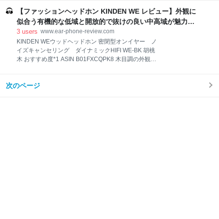
マフは蒸れやすいが、さらっとした材質のせいか汗の
ピーカー E3 (ブルー) おすすめ度*1 ASIN
不快感はそれほどない。ただ25℃前後の気温の高い状
【ファッションヘッドホン KINDEN WE レビュー】外観に
B01ICNPAP6 Wifiにも対応するという珍しいタイプの
況で数十分イヤーマフをつけてから外すとしっかり汗
ワイヤレススピーカー。Wifi接続はストリーミング再
似合う有機的な低域と開放的で抜けの良い中高域が魅力
が付いている。 【１】外観
生になるのでクラウドスピーカーといったほうが適切
的。装着感も良好 - audio-sound @ hatena
3
users
www.ear-phone-review.com
だろうか。もちろん普通のBluetoothスピーカーにもな
KINDEN WEウッドヘッドホン 密閉型オンイヤー ノ
るが、Wifiモードが標準なのか設定ボタンで切り替え
イズキャンセリング ダイナミックHIFI WE-BK 胡桃
る必要があり、操作にやや戸惑う。AUX入力にも対応
木 おすすめ度*1 ASIN B01FXCQPK8 木目調の外観に
しているので、普通の有線スピーカーとしても使え
味わいがあり、高級感があるので物欲を満たしてくれ
る。 デザインはメトロな感じでインテリアとしての良
る。しかも金属製のものに比べて軽量で頭の負担にな
さがある。前面にLEDで時計表示されるがこれもレト
次のページ
らない。 厚みのある柔らかなもふもふしたイヤーパッ
ロな味があってオシャレ。USB充電機能もついている
ドがなかなか良質。最初はかなり蒸れるかと思った
ので
が、ほどよい通気性があるのか数時間使用しても意外
と蒸れてこない。ヘッドバンドもクッションでくるま
れていて装着感は良い。 遮音性はそこそこだが、半開
放なので音漏れは目立つ。外出用ではない。 【１】外
観・インターフェース・付属品 付属品は携行ケース、
二股変換プラグ、6.35mm変換アダプタ、着脱可能な
3.5mmオーディオケーブル。このケーブルも編み込み
加工されていて取り回しが良く、タッチノイズもな
い。 【２】音質 音質的には全体