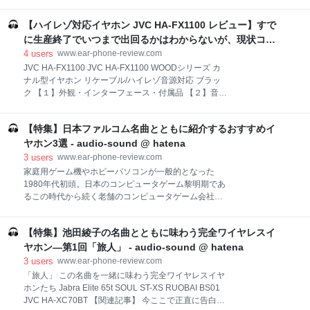
B01G16PY2A イヤーウィングつきのイヤーピースで
ネット通販という厳しい場で顧客の声を聞き、それに
独特の付け心地。装着感は悪くないが、付け心地は独
叱咤激励されて急速に品質を向上させています。もち
【ハイレゾ対応イヤホン JVC HA-FX1100 レビュー】すで
特なので注意は必要。 アクティブノイズキャンセリン
ろん中華製品を売っている販売者の中には、個人販売
グ搭載なので遮音性は高い。音漏れは少し。 aptXには
に生産終了でいつまで出回るかはわからないが、現状コス
に近い怪しい業者がいることも事実ですし、
対応しない。通信性能的には遅延なく、動画鑑賞にも
パ最強。優れた重厚感と広く調和的な空間表現、熱くソウ
4
users
www.ear-phone-review.com
Aliexpressのような中華
十分堪える。 【１】外観・インターフェース・付属品
ルフルに叙情を歌うが、耳当たりよく聴き疲れしない音
JVC HA-FX1100 JVC HA-FX1100 WOODシリーズ カ
付属品はイヤーピースの替え、充電用USBケーブル、
ナル型イヤホン リケーブル/ハイレゾ音源対応 ブラッ
質。つまるところほぼ敵なし - audio-sound @ hatena
キャリイングケース、説明書。 音質の評価は文句なく
ク 【１】外観・インターフェース・付属品 【２】音質
高く、使い勝手も良いのだが、耐久性だけは問題を指
レコーディングシグネチャー（試験運用中） 原曲
摘されている。日米を問わず、amazonで多くのカス
【３】官能性 いや俺はこの熱気のある音でオシャレで
タマーが半年程度の破損を指摘しており、ラバーが剥
【特集】日本ファルコム名曲とともに紹介するおすすめイ
現代的な曲を聴きたいという人は…… 【４】総評
げてくるなどの
【５】このイヤホン向きの曲 【プレミアムレビュー】
ヤホン3選 - audio-sound @ hatena
【関連記事】 おすすめ度*1 ASIN B00P8NZJLO それ
3
users
www.ear-phone-review.com
なりに大きいが、ハウジングの耳への収まりは良く、
家庭用ゲーム機やホビーパソコンが一般的となった
意外と出っ張らない。あくまで個人差がある話ではあ
1980年代初頭。日本のコンピュータゲーム黎明期であ
るが、私の場合、このイヤホンを装着した上から、比
るこの時代から続く老舗のコンピュータゲーム会社が
較的きつい付け心地のSENNHEISER HD599で覆って
日本ファルコムだ。今ではメジャーなゲームメーカー
もうまく収まる。遮音性は高め。音漏れは少し。
の一つである。 さてそんなファルコムだが、音楽にや
【１】外観・インターフェース・付属品 付属品はイヤ
【特集】池田綾子の名曲とともに味わう完全ワイヤレスイ
たらと力を入れていることは夙に有名。レベルの高い
ーピースの替え、キャリイングポーチ、説明書。標準
サウンドがファルコムゲームの魅力と言ってよい。何
ヤホン―第1回「旅人」 - audio-sound @ hatena
ケーブ
よりファルコムのゲームミュージックにはなぜか不思
3
users
www.ear-phone-review.com
議な魅力があって一部のファンを離さない。 ファルコ
「旅人」 この名曲を一緒に味わう完全ワイヤレスイヤ
ムミュージックの特徴（自己流評価） 外連味があって
ホンたち Jabra Elite 65t SOUL ST-XS RUOBAI BS01
妙に厨二病的 デジタルな効果音好き オーケストラやっ
JVC HA-XC70BT 【関連記事】 今ここで正直に告白し
たりJAZZにしたりとアレンジ好き 作品毎に傾向を変