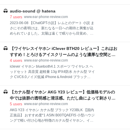
ますが、筆者は池田綾子さんの大ファンです。最初に
え、世界観を感じさせる音楽 最近はファルコム音楽フ
池田綾子さんの曲を聴いたのは、「電脳コイル」とい
リー宣言なるものを公示し、youtubeやamazon music
audio-sound @ hatena
うアニメのOP主題歌「プリズム」です。EDも池田綾
などで無料でその秀逸な楽曲が楽しめる。そんなファ
子さんで「空の欠片」ED曲でした。電脳コイルのアニ
7
users
www.ear-phone-review.com
ルコムの楽曲の中からオススメの名曲をピックア
メ自体もなかなかに名作なのですが、その話は置いて
2023-06-08 【ChatGPT小説】レムとのデート 小説 ま
おきましょう。ここでは池田綾子さんです。 大ファン
さにその夜明けは、新たなる一日への期待と興奮が込
といってもCDを買い集めているだけでコンサートに行
められていました。太陽は遠くで眠りから目覚め、や
ったりはしていないのですが、その自称大ファンから
がて地上に全身を広げ始めました。あなたが目を覚ま
見ると、池田綾子さんの魅力はやはり声楽的なつやや
すと、そこには刺激的な冒険への胸騒ぎが待ち受けて
かで力強い歌声です。高域への伸びも良く、「三日
【ワイヤレスイヤホン iClever BTH20 レビュー】これはお
いました。そして、その胸騒ぎは、一日を共に過…
月」などの曲では非常に透明感のある高域を味わえま
#AI小説 #レム #audio-sound@hatena #Re:ゼロから始
すすめ！とろけるアイスクリームのような濃厚な空間との
す。筆者は声質的に辛島美登里さんに似ていると思っ
める異世界生活 2023-06-07 【ChatGPT小説】偉大な
一体感を感じる音楽は絶品だ！ - audio-sound @ hatena
4
users
www.ear-phone-review.com
ています。辛島美登
経済学者、消費増税を語る（ハイエク、ゲゼル、ケイ
iclever イヤホン bluetooth4.1 スポーツ ワイヤレス ヘ
ンズ、マルクス） 小説 カフェのテーブルに集まったフ
ッドセット 高音質 超軽量 13g IPX4防水 カナル型 マイ
リードリヒ・ハイエクとシルビオ・ゲゼル。今日の話
ク CVC6.0ノイズ低減 iPhone＆Android ブラック
題は「消費税の増税」だ。 #AI小説 #ChatGPT #audio-
BTH20 おすすめ度*1 ASIN B071P15GPY 小型のハウ
sound@hatena 2023-06-07 【新製品】Yanyin Canon
ジングと柔らかいイヤーウィングが耳の形状に合わせ
II: 4BA + 1 バイオダイナミックドラ
【カナル型イヤホン AKG Y23 レビュー】低価格モデルの
てしっかりとイヤーピースを差し込んでくれる形状。
装着感は良好だ。遮音性は高く、音漏れもかなり少な
中では抜群の透明感と清涼感。ただし曲によって刺さりや
め。 aptXには対応しない。通信は安定しており、音飛
すい - audio-sound @ hatena
5
users
www.ear-phone-review.com
びや遅延はなく、動画鑑賞にも十分使える。 【１】外
AKG Y23 イヤホン カナル型 ブラック Y23BLK 【国内
観・インターフェース・付属品 付属品はイヤーピース
正規品】 おすすめ度*1 ASIN B00TQAEFIS 小型ハウジ
の替え、予備イヤーウィング、充電用USBケーブル。
ングで軽い付け心地が特徴のカナル型イヤホン。イヤ
ケーブル部分のタッチノイズはほとんど目立たない。
ーピースが耳に深く入り込むので、装着感はしっか
【２】音質 結論から先に言うと、全体的になめらかで