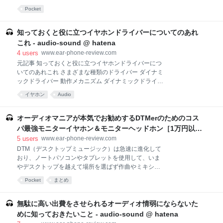
場に貢献することを目指したとされています。 今
Earphone Drivers - Linsoul Audio The sound from an
Pocket
SONYが持てる技術と情熱がつまった、すべてのアー
earphone ultimately depends on the type of driver
ティストと音楽ファン必見の、この新世代スタジオモ
used in it. The driver is the sound-producing unit
ニターがいよいよ本日リリースされました！ 立体音響
within earphones, headphones, and speakers. Many
知っておくと役に立つイヤホンドライバーについてのあれ
時代の新たなモニタ
kinds of drivers exist, each with unique materials and
これ - audio-sound @ hatena
components that create unique
4
users
www.ear-phone-review.com
元記事 知っておくと役に立つイヤホンドライバーにつ
いてのあれこれ さまざまな種類のドライバー ダイナミ
ックドライバー 動作メカニズム ダイナミックドライバ
ーの長所 ダイナミックドライバーの短所 バランスドア
イヤホン
Audio
ーマチュアドライバー 動作メカニズム バランスドアー
マチュアドライバーの長所 バランスドアーマチュアド
ライバーの短所 静電型ドライバー 動作メカニズム 静
オーディオマニアが本気でお勧めするDTMerのためのコス
電型ドライバーの長所 静電型ドライバーの短所 平面磁
パ最強モニターイヤホン＆モニターヘッドホン［1万円以
気ドライバー 動作メカニズム 平面磁気ドライバーの長
下！］ - audio-sound @ hatena
5
users
www.ear-phone-review.com
所 平面磁気ドライバーの短所 骨伝導ドライバー 動作
DTM（デスクトップミュージック）は急速に進化して
メカニズム 骨伝導ドライバーの長所 骨伝導ドライバー
おり、ノートパソコンやタブレットを使用して、いま
の短所 ハイブリッドドライバー ハイブリッドドライバ
やデスクトップを越えて場所を選ばず作曲やミキシン
ーの長所 ハイブリッドドライバーの短所 まとめ
グをすることができるようになってきています。DTM
HiFiGOクーポン HiFiGO買い物ガイド 【関連記事】 ※
Pocket
まとめ
をポータブルする際の唯一の障害であったオーディオ
この記事はHiFiGOから許諾を頂いて翻訳したもので
インターフェースもAntelope Audio Zen Go Synergy
す。著作権はHi
Coreのようなポータブル式の高性能機の登場によっ
無駄に高い出費をさせられるオーディオ情弱にならないた
て、課題ではなくなりました。 そうしてあらゆる課題
めに知っておきたいこと - audio-sound @ hatena
をクリアした後、DTMerにとっての懸案事項は、最終