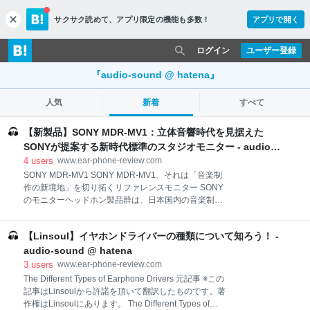
サクサク読めて、
アプリ限定の機能も多数！
アプリで開く
c
l
o
ログイン
ユーザー登録
s
e
『audio-sound @ hatena』
人気
新着
すべて
【新製品】SONY MDR-MV1：立体音響時代を見据えた
SONYが提案する新時代標準のスタジオモニター - audio-
sound @ hatena
4
users
www.ear-phone-review.com
SONY MDR-MV1 SONY MDR-MV1、それは「音楽制
作の新境地」を切り拓くリファレンスモニター SONY
のモニターヘッドホン製品群は、日本国内の音楽制作
現場でこれまで広く支持されてきました。 今回、ライ
ンアップに新たに加わった「MDR-MV1」は、音を正
【Linsoul】イヤホンドライバーの種類について知ろう！ -
確に再現するモニターヘッドホンの本質を押さえつ
つ、新たな価値を提案する意欲的な新モデルです。 制
audio-sound @ hatena
作スタジオと同じ音響環境をヘッドホンで再現すると
3
users
www.ear-phone-review.com
いう新技術「360 Virtual Mixing Environment」のパフ
The Different Types of Earphone Drivers 元記事 ※この
ォーマンスを最大限に引き出すことで、立体音響音源
記事はLinsoulから許諾を頂いて翻訳したものです。著
制作からステレオ音源制作まで、幅広く音楽作りの現
作権はLinsoulにあります。 The Different Types of