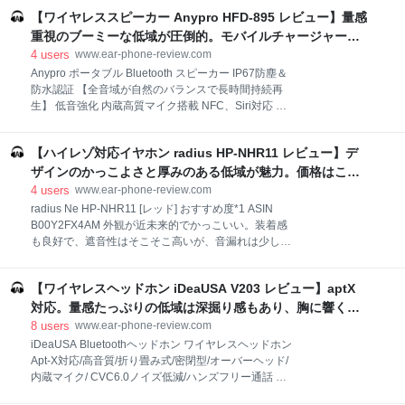
り。遮音性はそれほど高くないようだが、音漏れはか
耳に刺さらない音質で、深みのある良質な低域とのび
【ワイヤレススピーカー Anypro HFD-895 レビュー】量感
なり少なめ。 【１】外観・インターフェース・付属品
やかで広く高い中高域が魅力
付属品はイヤーピースの替え、携行ケース。ケーブル
重視のブーミーな低域が圧倒的。モバイルチャージャー機
のタッチノイズはほとんどない。 【２】音質 低価格で
能付き - audio-sound @ hatena
4
users
www.ear-phone-review.com
はかなり秀逸な透明感のある音が魅力的。清涼感があ
Anypro ポータブル Bluetooth スピーカー IP67防塵＆
り、突き抜け感もあってなめらかさもある音色は弦楽
防水認証 【全音域が自然のバランスで長時間持続再
をのびやかで豊かに、ボーカルを艶やかに表現する。
生】 低音強化 内蔵高質マイク搭載 NFC、Siri対応 デ
一方でやや演出が強い曲では、その音圧が素直に刺さ
ュアルドライバー臨場感 HFD-895 おすすめ度*1 ASIN
る形で出てしまいやすいところがある。音場は広く、
B01IEKTTDG 比較的コンパクトなサイズのワイヤレス
奥行き感もよく出る。 ［高音］：透明感があり、突き
【ハイレゾ対応イヤホン radius HP-NHR11 レビュー】デ
スピーカー。ラバー加工されて防水性も高いので持ち
抜けも良い（秦基博「水彩の月」、井口裕香「Hey
運びにも向く。 aptXには対応しない。通信性能は安定
ザインのかっこよさと厚みのある低域が魅力。価格はこな
World」、多田葵「灼け落ちな
しており、遅延もないので動画鑑賞も問題ない。
れているのでコスパ安定 - audio-sound @ hatena
4
users
www.ear-phone-review.com
【１】外観・インターフェース・付属品 付属品は日本
radius Ne HP-NHR11 [レッド] おすすめ度*1 ASIN
語含む多言語マニュアルとAUXケーブル、USB充電ケ
B00Y2FX4AM 外観が近未来的でかっこいい。装着感
ーブル。 操作パネルインターフェースは本体上面に、
も良好で、遮音性はそこそこ高いが、音漏れは少しだ
入出力インターフェースは背面に集中して設置されて
け目立つ。 【１】外観・インターフェース・付属品 付
いる。珍しいのはUSB出力充電口を備えていること
属品はイヤーピースの替え。ケーブルのタッチノイズ
で、モバイルバッテリーの代替もできることだ。
【ワイヤレスヘッドホン iDeaUSA V203 レビュー】aptX
は少しある。 【２】音質 低域が強めだが、深掘りされ
【２】音質 ※このスピーカーはBTワイヤレスとAUXワ
る音で中高域を邪魔しにくい。ただ量感と厚みがあっ
対応。量感たっぷりの低域は深掘り感もあり、胸に響く。
て支配的になりやすいので、曲によっては高域を若干
- audio-sound @ hatena
8
users
www.ear-phone-review.com
阻害するところはある。中域は広く豊かで、とくに弦
iDeaUSA Bluetoothヘッドホン ワイヤレスヘッドホン
楽ののびやかさに妙味がある。アタック感はそれほど
Apt-X対応/高音質/折り畳み式/密閉型/オーバーヘッド/
強くなく、どちらかというと重厚スタンスのゆったり
内蔵マイク/ CVC6.0ノイズ低減/ハンズフリー通話 お
した印象だ。 ［高音］：やや低域がかぶさるところも
すすめ度*1 ASIN B071L3DRBZ 厚いイヤーマフはしっ
ある（秦基博「水彩の月」、井口裕香「Hey