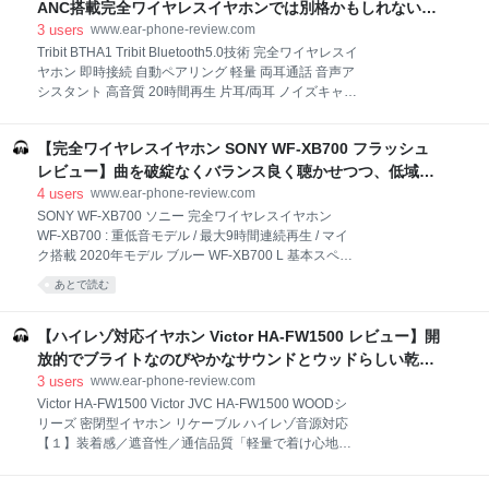
question comes up whether an external amplifier is
ANC搭載完全ワイヤレスイヤホンでは別格かもしれない製
します。 リケーブルでイヤホ
required to drive a pair of headphones properly. And if
品が登場 - audio-sound @ hatena
3
users
www.ear-phone-review.com
so, what is the best amplifier to buy? As you can
Tribit BTHA1 Tribit Bluetooth5.0技術 完全ワイヤレスイ
imagine, the answer isn’t always
ヤホン 即時接続 自動ペアリング 軽量 両耳通話 音声ア
シスタント 高音質 20時間再生 片耳/両耳 ノイズキャン
セリング ブルートゥース 防水 防汗 小型・軽量 高い接
続安定性 iPhone/Android対応 マイク内蔵 ハンズフリ
【完全ワイヤレスイヤホン SONY WF-XB700 フラッシュ
ー通話 自動対応 イヤホン 充電収納ケース付 メーカー
18ヶ月保証 技適認証 BTHA1 （ブラック） Tribitから
レビュー】曲を破綻なくバランス良く聴かせつつ、低域を
もANC搭載完全ワイヤレスイヤホンが登場 スピーカー
強調してうまく聴かせる技巧派。EDMとも相性が良い -
4
users
www.ear-phone-review.com
を中心に人気が高いオーディオブランド「Tribit」 技適
audio-sound @ hatena
SONY WF-XB700 ソニー 完全ワイヤレスイヤホン
取得済みで安心して使えます 30dBまでのアクティブ
WF-XB700 : 重低音モデル / 最大9時間連続再生 / マイ
ノイズキャンセリング＆ヒアスルー機能 6時間の連続
ク搭載 2020年モデル ブルー WF-XB700 L 基本スペッ
再生時間 IPX4の防水性能 最新クラスの通信チップ
ク パッケージ 装着サンプル 接続品質 音質 周波数特性
あとで読む
BES2300搭載か 10mm口径の大型ドライバー Tribit
レコーディングシグネチャー JAZZ OST クラシック ロ
BTHA1の技術仕様 パッケ
ック twitterレビューまとめ Technics EAH-AZ70Wとの
聞き比べ WF-XB700はEDM向き 総評 【関連記事】
【ハイレゾ対応イヤホン Victor HA-FW1500 レビュー】開
「フラッシュレビュー」はデータ中心の簡潔な内容
放的でブライトなのびやかなサウンドとウッドらしい乾い
で、ポイントを絞ってオーディオ製品を解説します。
た温かみのある低域が心地よい。凛とした空間。おすすめ
3
users
www.ear-phone-review.com
今回取り上げる機種はSONY WF-XB700です。SONY
- audio-sound @ hatena
Victor HA-FW1500 Victor JVC HA-FW1500 WOODシ
についてはもはや説明不能だと思いますが、日本いや
リーズ 密閉型イヤホン リケーブル ハイレゾ音源対応
世界を代表するトップオーディオブランドの一つで、
【１】装着感／遮音性／通信品質「軽量で着け心地は
非常にレベルの高いオーディオ製品を世に送り出し続
良い」 テスト環境 【２】外観・インターフェース・付
けているオーディオの名門です。 そのSONYが自信を
属品「割愛」 【３】音質「見通し感がある広めの中域