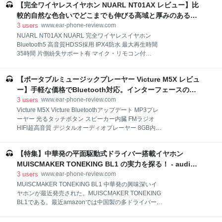
【完全ワイヤレスイヤホン NUARL NT01AX レビュー】比
と高く伸びやかな高域、凛とした響きが広がる静寂空
間。そしてウッドシリーズらしい乾いた響きの低域」
較的自然な色合いでどこまでも伸びる高域と厚みのある中
周波数特性イメージ（試験運用中） レコーディングシ
低域を共存させた恐るべき機種。おすすめ - audio-sound
3
users
www.ear-phone-review.com
グネチャー（試験運用中） 原曲 インプレッション 音
@ hatena
NUARL NT01AX NUARL 完全ワイヤレスイヤホン
質因子評価 ボーカル因子評価 空間因子評価 美点 欠点
Bluetooth5 高音質HDSS採用 IPX4防水 最大再生時間
【４】官能性「伸びやか系の響きが良いサウンド」 松
35時間 片側紛失サポート有 マイク・リモコン付
下萌子「雨あがり」（vs JVC HA-FX1100） 梶浦由記
NT01AX ブラックゴールド 【１】装着感／遮音性／通
「a fighter-girl from east」（vs Tago T3-02） ももすも
信品質「若干不安定なところもあるが、ほぼ安定した
もす「アネクドット」（vs JVC HA-FD0
【ポータブルミュージックプレーヤー Victure M5X レビュ
品質」 【２】外観・インターフェース・付属品「連続
再生時間は抜群に優秀」 付属イヤーピースがしっくり
ー】手軽な価格でBluetooth対応。インターフェースの動
こなかったら 【３】音質「しっかりした中低域の表現
作感度もよく、使い勝手は悪くないが、対応ファイル形式
3
users
www.ear-phone-review.com
が支える、突き抜ける高域に妙味を感じる」 【４】官
には注意が必要。 - audio-sound @ hatena
Victure M5X Victure Bluetoothアップデート MP3プレ
能性「重厚感と快活さを共存させた、明るく楽しい表
ーヤー 光るタッチボタン スピーカー内臓 FMラジオ
現力を持つ」 ヨルシカ「冬眠」 ずっと真夜中でいいの
HIFI超高音質 デジタルオーディオプレーヤー 8GB内蔵
に。「秒針を噛む」 水瀬いのり「三月と群青」 渕上舞
容量 最大64GBまで拡張可能 歩数計 合金制 1.8イン多
「グラヴィティ」 三月のパンタシア「星の涙」 Matt
彩スクリーン M5X 【１】4000円未満の価格でワイヤ
Bianco「I Never Meant To」 飯島真理「天使の絵の
【特集】中華発の平面駆動式ドライバー搭載イヤホン
レス対応でバッテリーも大容量 【２】外観／操作性
具」 【５】総評「現状2万円以下最強」
「かなり洗練されている。わかりづらさはない」
MUISCMAKER TONEKING BL1 の実力を探る！ - audio-
【３】細かな便利機能 【４】実際の対応ファイル形式
sound @ hatena
3
users
www.ear-phone-review.com
は公式アナウンスより多い 【５】音質「ワイヤレスで
MUISCMAKER TONEKING BL1 中華発の興味深いイ
聴いた方が良い」 【６】総評「いろいろ使い勝手が良
ヤホンが最近発売された。MUISCMAKER TONEKING
く、入門機としておすすめ」 【関連記事】 今回紹介す
BL1である。最近amazonでは中国製の多ドライバーイ
るミュージックプレーヤーはVicture M5Xです。
ヤホンがいろいろ出回っている。それらはスペックだ
Victureというメーカーはamazonで低価格のカメラ製
け見ると驚くべきものがあるが、大抵音質は落ち着き