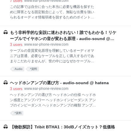
7
users
www.ear-phone-review.com
的なサウンド出力の正確性です。持ち運べるくらいパ
この記事では自分に合った本当に必要な機器を探すた
ーソナルでコンパクトなDTM環境を構築することを考
めに障害となる固定観念によって、無駄な出費を強い
える場合、たとえニアフィールドの小型機種であって
られるオーディオ情報弱者を脱するためのポイントを
もモニタースピーカーを持ち歩くというのは現実的で
解説します。 オーディオ情報弱者とは何ですか？ オー
はありません。 あなたがポータブル性を考慮していな
ディオ雑誌やオーディオ情報サイトのレビューは基本
いにしても、都会の狭い防音処理も不完全な住居空間
もう非科学的な妄説に迷わされない！誰でもわかる！リケ
的に当てになりません データを示さず、聴感で判断し
で深夜まで作曲に没頭するのを考えた
ているレビューは当てになりません 適切な測定器を使
ーブルでイヤホンの音が変わる原理 - audio-sound @
っていない人のレビューは当てになりません オーディ
hatena
3
users
www.ear-phone-review.com
オは値段で判断してはいけません 結論 【関連記事】
ケーブルの音質変化原理を理解しているオーディオマ
オーディオ情報弱者とは何ですか？ オーディオ趣味を
ニアは普通、必要なケーブルを正しく購入するのであ
始めると、多くの人はすぐに困難にぶち当たります。
まりこだわりませんが、世の中にはなぜかケーブルを
オーディオにはさまざまなスペック情報があり、初心
必要をこえて交換して楽しむオーディオ変態がいま
Audio
*資料
者にはわかりづらいものです。オーディオ製品を適切
す。 彼らによればケーブルは音質の変化をもたらす魔
に選ぶにはさまざまな知識が必要ですが、そういった
法のアイテムだそうです。本当にオーディオを嗜んで
必要知識を学ぶ場は多くありません。 結果として、オ
いる人は、ケーブルの微細な音の違いを感じ取れるほ
ヘッドホンアンプの選び方 - audio-sound @ hatena
ーディオ界隈はとくに知識の少ない情報弱者があふれ
ど聴覚が発達しているので、一般人にはわからない音
3
users
www.ear-phone-review.com
ています。こう
の変化を知覚できるのだそうです。興味深いですね。
ヘッドホンアンプの選び方 ヘッドホンの仕様 ヘッドホ
この記事は残念ながら、そういったリケーブルで常人
ン感度とアンプパワー ヘッドホンインピーダンス アン
を超えた音の変化を感じとれるような超人類を相手に
プのインピーダンス ヘッドホンアンプの種類 アンプの
しているものではありません。この記事は正しいオー
電流と電圧 まとめ HiFiGOクーポン HiFiGO買い物ガイ
*資料
ディオ知識を得て、正しくリケーブルを行いたいと思
ド 【関連記事】 ※この記事はHiFiGOから許諾を頂いて
っている常識的なオーディオ人のためのものです。 こ
翻訳したものです。著作権はHiFiGOにあります。
の記事ではオーディオマニアが科学的に考慮すべきリ
How to Choose a Headphone Amplifier Often the
【物欲探訪】Tribit BTHA1：30dBノイズカット？低価格
ケーブルの作用を紹介し、いくつかの妄説の誤りを正