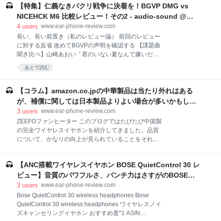
品やポータブルミュージックプレーヤー、ボイスレコ
【特集】仁義なきパクリ戦争に決着を！BGVP DMG vs
がないものが多くて、どうなんだというのが多いが、
ーダーなどのAV機器を販売して
このBL1は平面駆動型ドライバーだというので興味を
NICEHCK M6 比較レビュー！その2 - audio-sound @
惹かれた。 平面駆動型って？ 【課題曲聞き比べ】三月
hatena
4
users
www.ear-phone-review.com
のパンタシア「星の涙」 VS ER3XR VS RHA MA750
長い、長い前置き（私のレビュー論） 前回のレビュー
【総評】中華初の平面駆動型は充分に水準が高くなっ
に対する反省 改めてBGVPの声明を確認する 【課題曲
てきているが、一流のコスパプレイヤーには敵わない
聞き比べ】山崎あおい「君のいない夏なんて嫌いだ」
【関連記事】 平面駆動型って？ ダイナミックドライバ
【関連記事】 長い、長い前置き（私のレビュー論） 前
あとで読む
ーは振動板をマグネットで振動させることで音を出
回の続きです。今回は短時間で熟成（エイジング）さ
す。で、大抵のイヤホンではこの振動板がドーム型を
せるためピンクノイズで行いました。とりあえず時間
しているのだが、平面駆動型はこれを平面状にしてい
があるうちに2戦目の記事を挙げようと思い立ちまし
【コラム】amazon.co.jpの中華製品は当たり外れはある
る。ドー
た。思いのほかアクセス数が伸びたので味を占めたと
が、補償に関しては日本製品よりよい場合が多いかもしれ
ころもあります。 まあこの場でぶっちゃけると、私の
ない - audio-sound @ hatena
3
users
www.ear-phone-review.com
個人的見解ではエイジングにはあまり興味がありませ
ZEEFOファンヒーター このブログではたびたび中国製
ん。たしかに私は以前KZ ZS10のレビューでエイジン
の完全ワイヤレスイヤホンを紹介してきました。品質
グによる音質面での変化を肯定しました。ただそれは
について、かなりの向上が見られていることをそれな
最初の記事から1ヶ月それなりに使用して後の話です
りにお伝えしてきたと思います。そして、その背景に
し、今でもZS10の音は高域の定位感が明らかにおかし
この価格帯の商品を購入する厳しいユーザーの声があ
く感じるなど奇怪なところがあり、率直に言って心地
【ANC搭載ワイヤレスイヤホン BOSE QuietControl 30 レ
ることも。 さらに付け加えるべきは、買い物の満足度
よいサウンドだとは思ってません。どちらかといえば
において、ネット通販がリアル店舗を追い越してしま
ビュー】音質のパワフルさ、パンチ力はさすがのBOSEサ
当初は
っているところもあるということです。これからの物
ウンドでワイヤレスイヤホンではトップクラス。ただし耐
3
users
www.ear-phone-review.com
流の主流となるかも知れないネット通販を国内オーデ
久性に厳しい指摘あり - audio-sound @ hatena
Bose QuietControl 30 wireless headphones Bose
ィオメーカーが充分に生かしきれていないように見え
QuietControl 30 wireless headphones ワイヤレスノイ
るのに対し、中国メーカーは最大限生かしてグローバ
ズキャンセリングイヤホン おすすめ度*1 ASIN
ル展開しようとしています。彼らは安く製品を売り、