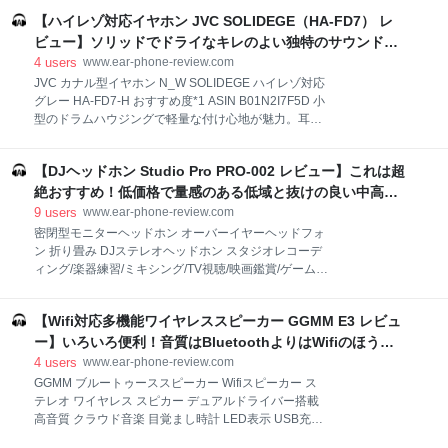
かりした質感の合成皮革でもふもふと耳に柔らかい。
World」、多田葵「灼け落ちない翼」でテスト） ［中
【ハイレゾ対応イヤホン JVC SOLIDEGE（HA-FD7） レ
装着感もかっちり頭に嵌まり、ずれるところはない。
音］：弦楽に妙味あり。ほどよく広い。 ［低音］：膜
ただ長時間使用ではやや耳が痛む。ヘッドバンドは折
ビュー】ソリッドでドライなキレのよい独特のサウンドが
を張るような深みのあるブーミー
りたたみできて携行も可能だ。この点、V202よりは使
中毒的。塩味のあるサラダ味 - audio-sound @ hatena
4
users
www.ear-phone-review.com
い勝手が良い。低域に量感があるせいか遮音性は思い
JVC カナル型イヤホン N_W SOLIDEGE ハイレゾ対応
の外高く、音楽再生中は環境音はほぼ聞こえない。音
グレー HA-FD7-H おすすめ度*1 ASIN B01N2I7F5D 小
漏れは若干目立つ。 aptX対応。通信性能はかなり安定
型のドラムハウジングで軽量な付け心地が魅力。耳へ
しており、音飛び、遅延全くなく、動画鑑賞も問題な
の収まりが良いので、遮音性は思ったより高めだ。音
い。 【１】外観・インターフェース・付属品 付属品は
漏れについてはそれほど大きくはないとは思うが、や
充電用USBケーブル、AUXケーブル、携行ポーチ、説
【DJヘッドホン Studio Pro PRO-002 レビュー】これは超
やシャリシャリとした感じが強く、不快音として聞こ
明書。説明書は日本語対応。 【２】音質 音質的には
えやすいので、思いのほか目立つかもしれない。
絶おすすめ！低価格で量感のある低域と抜けの良い中高域
【１】外観・インターフェース・付属品 付属品はイヤ
を味わえる - audio-sound @ hatena
9
users
www.ear-phone-review.com
ーピースの替え、携行ケース。ケーブルのタッチノイ
密閉型モニターヘッドホン オーバーイヤーヘッドフォ
ズは少しある。 【２】音質 独特のソリッド感の強い音
ン 折り畳み DJステレオヘッドホン スタジオレコーデ
質は好みを分けるだろう。音の表面を若干粗挽きにし
ィング/楽器練習/ミキシング/TV視聴/映画鑑賞/ゲームな
たような、音の肌触りを感じる鳴り方をする。粒があ
どに対応 (pro002-1) おすすめ度*1 ASIN B07253F7L5
るという表現に合うような音で、ツルツルな音でな
ケーブル着脱可能、折りたたみ可能な持ち運びに便利
く、サラサラな音というとわかりやすいだろうか。た
【Wifi対応多機能ワイヤレススピーカー GGMM E3 レビュ
なヘッドホン。密閉型だが、遮音性はそれほどでもな
とえばギター音にはエッジが感じられ、キレが明確に
く、周囲の音は聞こえるが、音楽を再生すると強い低
ー】いろいろ便利！音質はBluetoothよりはWifiのほうが
なる。面白いのはピアノ音などにつ
域でだいぶ聞こえなくなる。音漏れはかなり少ない。
いい - audio-sound @ hatena
4
users
www.ear-phone-review.com
付け心地は低価格品では良好。ヘッドバンドは左右か
GGMM ブルートゥーススピーカー Wifiスピーカー ス
らしっかり挟み込む固定力の強いものだが、ヘッドバ
テレオ ワイヤレス スピカー デュアルドライバー搭載
ンド・イヤーマフともにクッションがしっかりしてい
高音質 クラウド音楽 目覚まし時計 LED表示 USB充電
て優しく、長時間使用でも耳が痛くならない。イヤー
ポート付き マルチルーム対応 卓上 据置型 スマートス