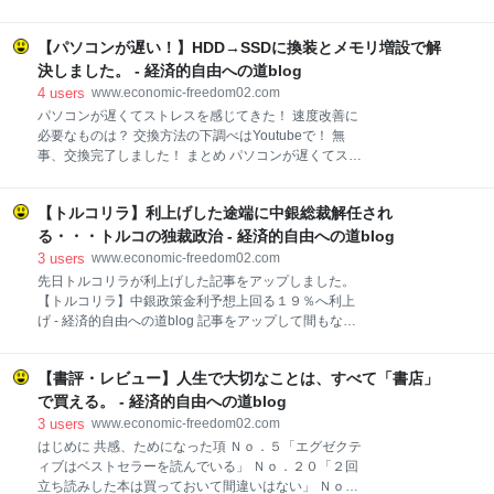
銘柄 スクリーニング条件① （２０６０）フィード・ワ
ソスワップ トルコリラスワップ イギリスFTSE１００
ン 買値 891 現在値 875 数量 100枚 損
積立 マネーハッチ 次に考えている投資先 さいごに は
益 -1,600円 保有日数 ２８日 通算成績 条件① ２
【パソコンが遅い！】HDD→SSDに換装とメモリ増設で解
じめに 「経済的自由への道ｂｌｏｇ」に訪れて頂き有
勝2敗（+90
難うございます。 需要が有るかどうかは分かりません
決しました。 - 経済的自由への道blog
が、（おそらく無いでしょうが）私の資産状況と投資
4
users
www.economic-freedom02.com
運用方針を初めて公開したの今年１月から。 順調に資
パソコンが遅くてストレスを感じてきた！ 速度改善に
産は増えているのかどうか？ 投資方針はこのままで良
必要なものは？ 交換方法の下調べはYoutubeで！ 無
いのか？ 自分の備忘録的な位置づけで書いています。
事、交換完了しました！ まとめ パソコンが遅くてスト
では早速２０２１年４月末時点の資産状況と投資運用
レスを感じてきた！ 今日はちょっとパソコンの話をし
方針を公開します。 なお増減額は３月末時点との比較
ます。 現在使っているパソコンは４年程使っていまし
になっています。 ２０２１年４月末時点 資産状況 資
【トルコリラ】利上げした途端に中銀総裁解任され
て起動時間やソフトを２、３立ち上げると反応速度の
産内訳【価格は評価額】（かっこ内は先月比） 現金：
低下が顕著でストレスを感じるレベルになっていまし
る・・・トルコの独裁政治 - 経済的自由への道blog
2,075,695（+10,8
た。 現在使っているパソコンのスペックがこちら
3
users
www.economic-freedom02.com
「DELL inspiron15-3567」 ＣＰＵ：intel core i3-
先日トルコリラが利上げした記事をアップしました。
6006U メモリ：４ＧＢ ＨＤＤ：１ＴＢ メモリ４ＧＢ
【トルコリラ】中銀政策金利予想上回る１９％へ利上
はきびしい！ 先日買ったスマホ「AQUOS
げ - 経済的自由への道blog 記事をアップして間もなく
sence4Plus」でもメモリ８ＧＢです。 そしてＨＤ
トルコに関する重大ニュースが飛び込んできました。
Ｄ。 パソコン立ち上げ後にタスクマネージャーを起動
（正確には記事のアップ前にニュースとしてあがって
するとＨＤＤ使用率がほぼ１００％で推移している！
【書評・レビュー】人生で大切なことは、すべて「書店」
いたのでしたが、私が把握できていませんでした） な
そしてなかなか使用率が下がってこない。 これはも
んと、 『トルコ中銀総裁解任』 のニュースです。 現
で買える。 - 経済的自由への道blog
う、ＨＤＤ読
在（旧）のアーバル中銀総裁は２０２０年１１月に就
3
users
www.economic-freedom02.com
任し、インフレ対策として金利引き上げを推進してき
はじめに 共感、ためになった項 Ｎｏ．５「エグゼクテ
ました。 就任以来トルコリラは順調に上昇し先日の利
ィブはベストセラーを読んでいる」 Ｎｏ．２０「２回
上げを受けて１５円台を回復していました。 これに対
立ち読みした本は買っておいて間違いはない」 Ｎｏ．