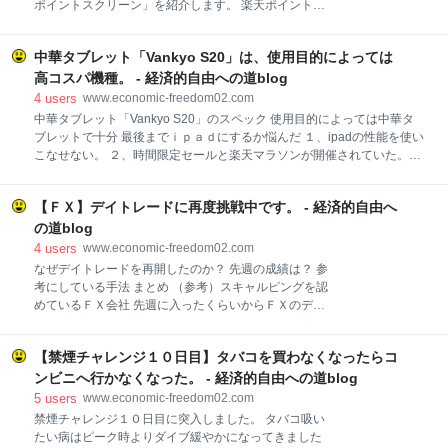
ポイントスクリーン」を紹介します。 楽天ポイントが
ドで最大128GBまで ・バッテリー 6000mAh 駆動時
貯まるアプリ～スーパーポイントスクリーン～ 開発
間 最大10時間 ・背面カメラ 8MP 前面カメラ
元:Rakuten, Inc. 無料 posted withアプリーチ 公式HPは
5MP ・Antutu総合スコア 90000点 各使用方法
中華タブレット「Vankyo S20」は、使用目的によっては
こちら どんどん貯まる！お得なポイントアプリ スーパ
ーポイントスクリーン 楽天スーパーポイントスクリー
高コスパ機種。 - 経済的自由への道blog
ンとは？ 楽天ポイントが貯まるおこづかいアプリで
4
users
www.economic-freedom02.com
す。 ポイントの付いたページを見たり、動画を見る事
中華タブレット「Vankyo S20」のスペック 使用目的によっては中華タ
で付与されるコインを使用してゲームに参加しポイン
ブレットで十分 最後までｉｐａｄにするか悩んだ １、ipadの性能を使い
トが貰えるアプリです。 だいたい１日５ポイント程度
こなせない。 ２、時間限定セールと楽天マラソンが開催されていた。
の付与ですが、気づいた時にアプリを立ち上げてタッ
３、SDカードが使いたかった。 まとめ 少し前からタブレットが欲しく
プするだけでポイントが貰えるので全然面倒なことは
なってAmazonや楽天市場で色々物色していました。 タブレットと言え
有りません。 ポイントの貯め方１ アプリ起動で１ポイ
【ＦＸ】デイトレードに再度挑戦中です。 - 経済的自由へ
ばipad一択みたいな雰囲気ですが、本当にそうなのかなって思ったので
ントGET ※追記 正確には起動でポイントGETでは無
調べてみました。 中華タブレット「Vankyo S20」のスペック 結論から
の道blog
く、起動時にポイントの
書くと楽天市場で売れ筋の中華タブレット「Vankyo S20」を買いまし
4
users
www.economic-freedom02.com
た。 昨日注文したので物はまだ届いていないです。 （届いたらレビュー
なぜデイトレードを再開したのか？ 先週の成績は？ 参
的なものを書いていきたいかなと） ですのでスペックだけを書くと ・デ
考にしている手法 まとめ （参考）スキャルピングを認
ィスプレイ 10.1インチ 解像度1280✕800 ・CPU Octa-core Cortex A
めているＦＸ会社 先週に入ったくらいからＦＸのデイ
トレードを再度始めています。 過去にも何回か挑戦し
たのですが、結局続かずというか、利益が出せず長い
【禁煙チャレンジ１０日目】タバコを買わなくなったらコ
間やっていませんでした。 サラリーマンが行うデイト
レードなんで基本的に夜間帯になります。 トレードに
ンビニへ行かなくなった。 - 経済的自由への道blog
は値動きも激しくなって一番適している時間帯なのか
5
users
www.economic-freedom02.com
もしれないですが、値動きが激しくて逆についていけ
禁煙チャレンジ１０日目に突入しました。 タバコ吸い
ない場面もあったりなかったり。 それで損益以上に疲
たい病はピーク時よりダイブ緩やかになってきました