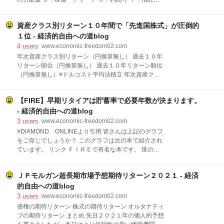
くできていない（＝自己成長していない） と感じたの
酬 ８．組入上位１０銘柄 ９．設定来分配金 １０．今
でもう一度 『学びを結果に変えるアウトプット大全』
回の不労所得 １１．参考リンク 先日記事にしました
を読み直していました。 自分の解釈以外にも違った解
資産クラス別リターン１０年間で「先進国株式」が圧倒的
『国内ETF3本で毎月分配金ポートフォリオを組んでみ
釈もあるのでYoutubeの要約動画もみました。 すると
た』で紹介した「iシェアーズ・コア Jリート
１位 - 経済的自由への道blog
著者の精神科医樺沢紫
ETF（1476）」の２月期の分配金が確定しましたの
4
users
www.economic-freedom02.com
で、分配金情報等を紹介します。 国内ＥＴＦ３本で毎
年次資産クラス別リターン（円換算無し） 過去１０年
月分配金ポートフォリオを組んでみた。 - 経済的自由
リターン順位（円換算無し） 過去１０年リターン順位
への道blog １．ｉシェアーズ・コア ＪリートＥＴＦ
（円換算無し）※ドルコスト平均法積立 年次資産クラ
（１４７６）とは？ iシェアーズ・コア Ｊリート ETF
ス別リターン（円換算有り） 過去１０年リターン順位
は東京証券取引所に上場している不動産投資信託（Jリ
（円換算あり） 過去１０年リターン順位（円換算あ
ート）の全銘柄を対象とした時価総額加重型の指数、
【FIRE】早期リタイアは貯蓄率で必要年数が決まります。
り）※ドルコスト平均法積立 まとめ 年次資産クラス別
「東証REIT指数」への連動を目指すETF（上場投資信
リターン（円換算無し） 上表は資産クラス別年次リタ
- 経済的自由への道blog
託）です。 東証に上場するリートに分
ーンの表です。 モーニングスター株式会社が算出した
3
users
www.economic-freedom02.com
資産クラス別のリターン表で年次、月次で表になって
※DIAMOND ONLINEより引用 皆さんは上記のグラフ
います。 資産運用を行われている方なら見たことが有
をご存じでしょうか？ このグラフは次の本で紹介され
るのではないでしょうか。 公式ページはこちら この表
ています。 リンク ＦＩＲＥで有名な本です。 世の中
は過去１０年間での年次でのリターンが表されていま
にＦＩＲＥ（早期リタイア）を広めた本と言っても過
す。 例えば２０２０年ではコモディティ・金が１番リ
言では無いでしょう。 グラフの見方と重要なポイント
ターンが良く+２４．４％の上昇でした。 一方コモデ
ＪＰモルガン超長期市場予想期待リターン２０２１ - 経済
このグラフの見方と重要なポイントを紹介します。 グ
ィティ・原油が▲２０．５％で一番リターンが悪い
ラフの見方 ・横軸は貯蓄率 ・縦軸はリタイアまでに必
的自由への道blog
（下落）したことになります。 一般的ににはこの表か
要な年数 ・曲線は投資リターン 重要なポイント ま
3
users
www.economic-freedom02.com
ら毎年
ず、このグラフには「収入額」は出てきません。 つま
債権の期待リターン 株式の期待リターン オルタナティ
りリタイアまでに必要な年数は「収入」ではなく「貯
ブの期待リターン まとめ 先日２０２１年の個人的予想
蓄率」が関係するという事です。 収入が高くて支出も