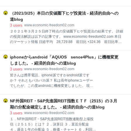
しトルコのエルドアン大統領は金融緩和推進派で利上
３２「苦手な本を読むことは苦手な人と付き合うため
げは経済を冷やすことから反対でした。 「利上げ反対
の予習」 Ｎｏ．３４「ネット書店だけに限らず週に一
なら推進する人を最初から総裁にすんなよ」 って感じ
（2021/3/25）本日の安値圏下ヒゲ投資法 - 経済的自由への
度書店で世の中をつかむ」 Ｎｏ．３９「インプットの
ですが、２０２０年１１月の時点では、利上げ推進に
質は必ず量の上に成り立つ」 Ｎｏ．４５「『なぜ、そ
道blog
方向転換か？と思ったんですけどね。 結局はインフレ
の本を選んだのか』がマーケティング」 Ｎｏ．５９
3
users
www.economic-freedom02.com
対
「本の買い過ぎで貧乏になった人はいない」 ＮＯ．６
２０２１年３月２５日終了時点の安値圏下ヒゲ投資法の結果です。 詳細
９「夢の実現を早める読書法」 Ｎｏ．７８「『まえが
の投資法解説は以下の記事です。 www.economic-freedom02.com 本日
き』の面白い本を選ぶ」 Ｎｏ．８８「憧れの難解な本
のマーケット情報 日経平均 28,729.88 前日比 +324.36 前日比率
は買っておいて損はない」 まとめ 今日はタイトルにあ
+1.14％ ＴＯＰＩＸ 1,955.55 前日比 +26.97 前日比率 +1.40％ ２５
るとおり『人生で、大切なことは、すべて「書店」で
日騰落レシオ 117.66 本日のスクリーニング銘柄 対象銘柄数 １銘柄
買える。』のレビューを書いていきます。 リンク はじ
iphoneからandroid「AQUOS sence4Plus」に機種変更
本日の安値圏下ヒゲ銘柄 対象銘柄なし 保有銘柄 なし 通算成績 ２勝０敗
めに この本の著者、千田琢哉氏は読書に1,000万円を
（+18,400円） ※元本はおおよそ50万円でスタートです。 コメント ３月
しました。 - 経済的自由への道blog
使い１万冊を読破されています。 また本人が著書
２５日の日経平均は324円高、+1.14％。 TOPIXは前日比
3
users
www.economic-freedom02.com
+26.97、+1.40％。 日経平均、ＴＯＰＩＸともに反発しました。 本日は
皆さんは携帯電話、iphone派ですかandroid派です
日銀のＥＴＦ買入れは無かったですが、ここ数日の下落が大きかったの
か？ それともパカパカ派？ 私は長年iphoneユーザー
で少し戻しましたね。 それでも、チャー
でしたが、この度androidに機種変更しました。 現在
使用しているiphoneがバッテリーの劣化で電池消耗が
激しい状態になっていて、ちょっとストレスを感じる
NF外国REIT・S&P先進国REIT指数ＥＴＦ（2515）の３月
レベルでした。 ２０％以下の赤いバッテリーマークを
見るのが、なんとなく嫌ですし、そこから一気に残量
期の分配金確定しました。 - 経済的自由への道blog
が数％に減ることも多々ある状態です。 長年使用した
3
users
www.economic-freedom02.com
こともあり、キャンペーンが有ればそのタイミングで
１．NF外国REIT・S&P先進国REIT指数連動型上場投
機種変更すると待ち構えていたところに私が使用して
信（２５１５）とは？ ２．決算日 ３．直近分配金
いる「mineo」から、 「mineo史上初！端末大特価セ
４．過去１年の分配金 ５．株価・チャート ６．利回り