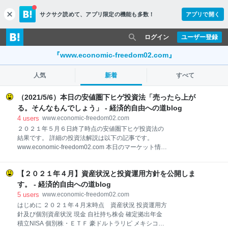
サクサク読めて、
アプリ限定の機能も多数！
アプリで開く
c
l
o
ログイン
ユーザー登録
s
e
『www.economic-freedom02.com』
人気
新着
すべて
（2021/5/6）本日の安値圏下ヒゲ投資法「売ったら上が
る。そんなもんでしょう」 - 経済的自由への道blog
4
users
www.economic-freedom02.com
２０２１年５月６日終了時点の安値圏下ヒゲ投資法の
結果です。 詳細の投資法解説は以下の記事です。
www.economic-freedom02.com 本日のマーケット情報
日経平均 29,331.37 前日比 +518.74 前日比率
+1.80％ ＴＯＰＩＸ 1,927.40 前日比 +29.16 前日
【２０２１年４月】資産状況と投資運用方針を公開しま
比率 +1.54％ ２５日騰落レシオ 82.01 本日のスクリ
ーニング銘柄 スクリーニング条件① １１６銘柄 スク
す。 - 経済的自由への道blog
リーニング条件② １７７銘柄※ ※基本は安値圏銘柄①
5
users
www.economic-freedom02.com
ですが、ＲＳＩの条件を無くした②も検討対象に増や
はじめに ２０２１年４月末時点 資産状況 投資運用方
しました。 本日の安値圏下ヒゲ銘柄 スクリーニング条
針及び個別資産状況 現金 自社持ち株会 確定拠出年金
件① （２７８４）アルフレッサホールディングス 保有
積立NISA 個別株・ＥＴＦ 豪ドルトラリピ メキシコペ