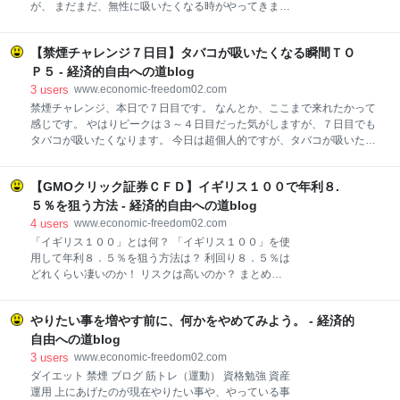
れてしまうのが本音です。 儲かっていれば続ける事が
が、 まだまだ、無性に吸いたくなる時がやってきま
出来たのでしょうが、適当トレードで勝てる訳ないで
す。 今日は禁煙を開始して１０日目ですが、最近ふと
す。 しかも当時はデイトレはＰＣの前に張り付くスタ
思った事があります。 『コンビニに行く回数が減っ
イルが当たり前と思っていたので、トレードの間は他
【禁煙チャレンジ７日目】タバコが吸いたくなる瞬間ＴＯ
た』 です。 普段コンビニにタバコを買いに行くと、コ
には何もできずに時間を費やしていました。 なぜデイ
ーヒーとか飲み物や雑誌やお菓子など、ついつい余計
Ｐ５ - 経済的自由への道blog
トレードを再開したのか？ 今年からブログを始めて、
に買ってしまいます。 タバコをやめると、コンビニ自
3
users
www.economic-freedom02.com
トレー
体に行く回数が減りますので自然に買い物する額も減
禁煙チャレンジ、本日で７日目です。 なんとか、ここまで来れたかって
っています。 禁煙の思わぬメリットと言いますか、普
感じです。 やはりピークは３～４日目だった気がしますが、７日目でも
段コンビニで余計な買い物をしていたことに気づかさ
タバコが吸いたくなります。 今日は超個人的ですが、タバコが吸いたく
れました。 禁煙によってできた思わね節約効果です。
なる瞬間ＴＯＰ５を紹介します。 第５位 寝起き後のコーヒー 朝起きて
そういえば自動販売機用の年齢証明書『タスポ』はど
コーヒーを飲みながらの一服。 毎日のルーティンだったので吸いたくな
こに行ったのですかね？ 持っている人も見かけないで
【GMOクリック証券ＣＦＤ】イギリス１００で年利８.
ってしまう。 第４位 仕事が一息着いた時 忙しかったスケジュールや難
すし、タバコの自販機自体が見当たりませんよね。 今
しかった案件が終わった時。 俺、頑張った感にタバコが加味されて美化
５％を狙う方法 - 経済的自由への道blog
日は短いですがこの辺で。 禁煙１０日目に気づいた思
してしまうのかも。 第３位 いらいらした時 社会人とストレスは一体で
4
users
www.economic-freedom02.com
わぬメリッ
す。 ストレスの無い仕事が出来ている人がいるのでしょうか？ イライラ
「イギリス１００」とは何？ 「イギリス１００」を使
した時に一服したくなります。 極度のストレスが掛かった時が一番危な
用して年利８．５％を狙う方法は？ 利回り８．５％は
いかも。 第２位 アルコールが入った時 アルコールが入ると何故か吸い
どれくらい凄いのか！ リスクは高いのか？ まとめ
たくなります。 目の前でタバコをおいしそうに吸われると・・・ ま
GMOクリック証券のCFD「イギリス１００」で比較的
安全に年利８％超えを狙う方法を紹介します。 「イギ
やりたい事を増やす前に、何かをやめてみよう。 - 経済的
リス１００」とは何？ まずはＧＭＯクリック証券ＣＦ
Ｄイギリス１００って？という方に簡単に説明しま
自由への道blog
す。 イギリス１００とはイギリスのロンドン証券市場
3
users
www.economic-freedom02.com
に上場されている上位１００社の株価指数です。 超簡
ダイエット 禁煙 ブログ 筋トレ（運動） 資格勉強 資産
単に言うと、日経平均やダウ平均の英国版です。 詳細
運用 上にあげたのが現在やりたい事や、やっている事