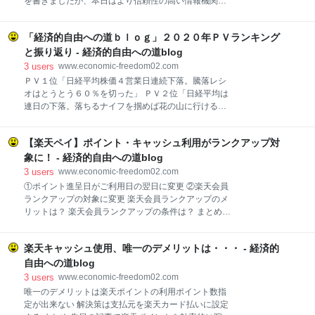
を書きましたが、本日はより信頼性の高い情報機関が
多い（＝貯蓄率が低い）よりも収入が低くても支出が
発表した長期予想を紹介します。 それは「ＪＰモルガ
ほぼ無い（＝貯蓄率が高い）方が早期リタイアまでの
ン」が２０２０年１２月に発表した「超長期予想：期
年数は少なくなります。 ※支出（生活費）の多寡と満
「経済的自由への道ｂｌｏｇ」２０２０年ＰＶランキング
待リターン」です。 なお、当資料は１０年から１５年
足度の関係性は触れません。 またグラフの右側（貯蓄
の投資期間を前提にしています。 超長期市場予測：期
と振り返り - 経済的自由への道blog
率：高）に行くほど、曲線は収束し投資リター
待リターン | J.P.モルガン・アセット・マネジメント 債
3
users
www.economic-freedom02.com
権の期待リターン 日本国債：０．４％ 米国総合債権
ＰＶ１位「日経平均株価４営業日連続下落。騰落レシ
（為替ヘッジなし）：０．７％ 米国ハイ・イールド債
オはとうとう６０％を切った」 ＰＶ２位「日経平均は
権（為替ヘッジなし）：３．４％ ユーロ圏総合債権
連日の下落。落ちるナイフを掴めば花の山に行けるか
（為替ヘッジなし）：０．８％ 先進国国債（為替ヘッ
も。」 ＰＶ３位「世界株安連鎖はいつまで続くのか。
ジなし）：０．４％ グローバル債権（為替ヘッジな
３０％下落すると日経平均株価とイギリス１００
し）：０．７％ 新興国国債（為替ヘッジなし）：３．
【楽天ペイ】ポイント・キャッシュ利用がランクアップ対
は。」 ＰＶ４位「HPノートパソコン「HP ENVY
８％ 債権の期待リターンは日本を含む先進国は１％以
x360 13」を買った。高コスパだけで納期はいつ？」
象に！ - 経済的自由への道blog
下の低水準予想です。 リスクをとった米国ハイ
ＰＶ５位「【GMOクリック証券CFD】イギリス１００
3
users
www.economic-freedom02.com
は高配当か？」 振り返り ２０２０年も残り僅かとなり
①ポイント進呈日がご利用日の翌日に変更 ②楽天会員
ました。 ２０２０年１月３日に「はてなブログ」を開
ランクアップの対象に変更 楽天会員ランクアップのメ
始し、途中から「ＰＲＯ」に移行した当ブログですが
リットは？ 楽天会員ランクアップの条件は？ まとめ
何とか１年間続けてこれました。 本日は今年１年間の
楽天ユーザーなら既にご存じかと思いますが、先日楽
ＰＶランキングの発表と振り返りを書きたいと思いま
天よりうれしい改変ニュースが届きました。 当該メー
す。 ＰＶ１位「日経平均株価４営業日連続下落。騰落
楽天キャッシュ使用、唯一のデメリットは・・・ - 経済的
ルの一部分は下記のとおりです。 ①ポイント進呈日が
レシオはとうとう６０％を切った」 www.economic-
ご利用日の翌日に変更 今回の改変の主たる内容はこれ
自由への道blog
freedom02.com 公開日２月２
です。 今までは楽天ペイでの決済で「楽天ポイント」
3
users
www.economic-freedom02.com
または「楽天キャッシュ」利用時のポイント進呈日が
唯一のデメリットは楽天ポイントの利用ポイント数指
ご利用月の翌々月末頃と結構な期間が開いていまし
定が出来ない 解決策は支払元を楽天カード払いに設定
た。 これがご利用日の翌日と滅茶苦茶早くなりまし