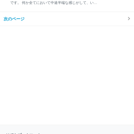
は下記の記事を参照ください。 www.economic-
です。 何か全てにおいて中途半端な感じがして、いま
freedom02.com つまり「イギリス１００」は指数なの
いち成長を感じていない。 禁煙は最近初めた。 タバコ
で日経平均株価と同じように倒産や指数がゼロになる
は辞めたい事の一つ。 何かを始めるのは簡単だが継続
ことは有りません。 もちろん国家自体が無くなれば通
次のページ
し成果に繋げるのが難しい。 ブログも何とか半年は続
貨や株価指数も無くなりますが、英国が無くなる可能
いているが、毎日投稿は出来ていない。 ダイエットと
性はほぼゼロに近いでしょう。 「イギリ
筋トレ（運動）はセットものだが、体重計に乗るのさ
え不定期になっている。 資格取得も試験日まで日が遠
いと手につかない。 断捨離では無いが、一旦身の回り
を整理しようと思う。 kindle unlimited解約も整理の一
つで行った。 禁煙は節約と健康面の両面からだが、ス
トレスが溜まる。 口寂しいので何かいつも食べている
気がする。 取敢えず禁煙の成功に今は全力を尽くそ
う。 何かを始めるのは、その後にしよう。 ついでに楽
天カード１本に絞っていこう