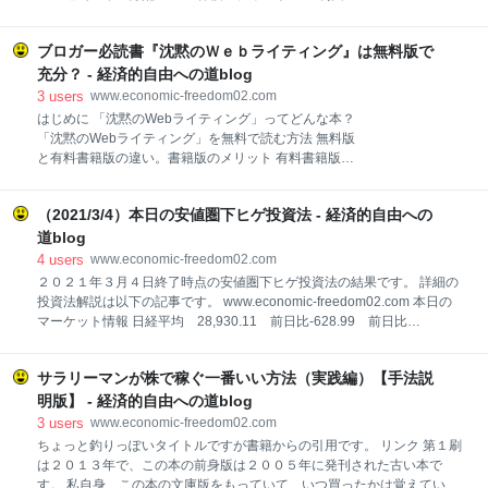
ール」 mineo公式サイトへ というキャンペーンが開催
７．信託報酬 ８．組入上位１０銘柄 ９．設定来分配金
されているではありませんか。 これは待ってましたと
１０．今回の不労所得 １１．参考リンク 先月、記事に
飛びつきました。 しかし、このタイミングで機種は何
ブロガー必読書『沈黙のＷｅｂライティング』は無料版で
しました『国内ETF3本で毎月分配金ポートフォリオを
にするかと悩みだします。 正直、キャンペーンや新機
組んでみた』で紹介した「NEXT FUNDS 外国
充分？ - 経済的自由への道blog
種発売でお得感のある
REIT・S&P先進国REIT指数（除く日本・為替ヘッジな
3
users
www.economic-freedom02.com
し）連動型上場投信（2515）」の３月期の分配金が確
はじめに 「沈黙のWebライティング」ってどんな本？
定しましたので、分配金情報等を紹介します。 国内Ｅ
「沈黙のWebライティング」を無料で読む方法 無料版
ＴＦ３本で毎月分配金ポートフォリオを組んでみた。
と有料書籍版の違い。書籍版のメリット 有料書籍版の
- 経済的自由への道blog １．NF外国REIT・S&P先進国
「特別解説」を一部紹介 「有料版」を買う価値は有る
REIT指数連動型上場投信（２５１５）とは？ （正式名
のか？ 「沈黙のWebライティング」を安く手に入れる
称） NEXT FUNDS 外国REIT・S＆P先進国REIT指数
（2021/3/4）本日の安値圏下ヒゲ投資法 - 経済的自由への
方法 １，kindle ２，古本ショップ ３、フリマアプリ
（除く日本・為替ヘッジなし）連動型上
４、kindle月替わりセール、サイバーセール 「沈黙の
道blog
Webライティング」推薦ブロガー さいごに まとめ は
4
users
www.economic-freedom02.com
じめに ブロガーの皆さん『沈黙のWebライティング
２０２１年３月４日終了時点の安値圏下ヒゲ投資法の結果です。 詳細の
ーWebマーケッター ボーンの激闘－』という本はご
投資法解説は以下の記事です。 www.economic-freedom02.com 本日の
存じですか？ 有名なブロガーさん達が「初心者ブロガ
マーケット情報 日経平均 28,930.11 前日比-628.99 前日比
ーにおススメ本」って感じでたくさん紹介されている
率-2.13％ ＴＯＰＩＸ 1,884.74 前日-19.80 前日比率-1.04％ 本日の
ので一度は見聞きしたことが有るのではないでしょう
スクリーニング銘柄 対象銘柄数 ６６銘柄 本日の安値圏下ヒゲ銘柄 余
か。 本記事では、その有名ブロガーおススメ本『沈黙
サラリーマンが株で稼ぐ一番いい方法（実践編）【手法説
力無しの為、見送り 保有銘柄 （7940）ウェーブロックホールディング
のWebライティング』を無料で読む方法を紹介しま
ス 買値 729円 現在値 721円 数量 400枚 損益 -3,200円
明版】 - 経済的自由への道blog
す。 ちなみに有名ブロガー
（6905）コーセル 買値 1,084円 現在値 1,079円 数量 200枚 損
3
users
www.economic-freedom02.com
益 -1,000円 通算成績 ０戦０勝０敗 コメント ３月４日の日経平均は
ちょっと釣りっぽいタイトルですが書籍からの引用です。 リンク 第１刷
628円安、-2.13％。 TOPIXは前日比-19.80、-1.04％。 日経平均に比べ
は２０１３年で、この本の前身版は２００５年に発刊された古い本で
てＴＯＰＩＸの方が
す。 私自身、この本の文庫版をもっていて、いつ買ったかは覚えていま