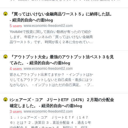
せんが何度か実践した記憶があります。 続けて実践しなかったのはあま
り有効では無かったからだと思いますが、 冷静に過去の成績を振り返る
『買ってはいけない金融商品ワースト５』に納得した話。
と個別株投資でそれほど負けていません。 過去の投資結果を見ても年単
位でみれば、とんとんか少しプラスになっています。 一方でＦＸやＣＦ
- 経済的自由への道blog
Ｄは冴えない結果ですが・・・ そのまま続けていれば大負けだったの
5
users
www.economic-freedom02.com
か、それとも大勝もありえたのか？ 分かりませんが全て自己責任です。
Youtubeで投資に関して面白い動画が有ったので紹介
とりあえず大やけどは負っていません。 という訳で、個別株投資を再開
します。 年収チャンネルの「買ってはいけない金融商
します。 改めてこの本『サラリーマンが株で稼ぐ一番いい方法』を実践
品ワースト５」です。 時間が長く２本に分かれていま
していきたと思います。 手法の説明 それではこの本で紹介している取引
すが、結構納得した面白い動画ですよ。 絶対に買って
手法を説
はいけない金融商品ワースト５｜vol.713 絶対に買っ
『アウトプット大全』最強のアウトプット法ベスト３を見
てはいけない金融商品ランキングワースト５【後編】
｜vol.714 ここからは文章と私の見解を踏まえて紹介
てみた。 - 経済的自由への道blog
します。 第５位 ロボアドバイザー 動画でも言われて
4
users
www.economic-freedom02.com
いてますが、買ってはいけないではなく「おすすめし
皆さんアウトプット出来てますか？ ・インプットばか
ない」レベルの金融商品です。 ロボアドバイザーは金
りしてもアウトプットしないと自己成長・進歩にはつ
融工学に基づいたポートフォリオを自動的に組んでい
ながらない。 ・インプットはただの自己満足。 ・フィ
くシステムです。 これ自体は問題なく逆に理論に基づ
ードバックが重要で「インプット→アウトプット→フ
いた良い投資法です。 ここでロボアドバイザーを第５
ィードバック→インプット」の成長の螺旋階段を上り
位に選んでいる理由は手数料です。 最近流行のインデ
iシェアーズ・コア JリートETF（1476）２月期の分配金
ましょう。 といった内容を以前の記事で紹介しまし
ックス投資では信託報酬が０．１％以下だとか、販売
た。 www.economic-freedom02.com やはり人間は忘
確定しました。 - 経済的自由への道blog
手数料は無料だとか手数料に敏感になる人が
れる生き物ですね。 あんなに自分にアウトプットが大
3
users
www.economic-freedom02.com
事！ これからはインプットしたらアウトプットする！
１．ｉシェアーズ・コア ＪリートＥＴＦ（１４７
と決めたのに・・・ 半年もすると何もやっていない生
６）とは？ ２．決算日 ３．直近分配金 ４．過去１年
活に戻っています。 ですので、 「アウトプット」が全
の分配金 ５．株価・チャート ６．利回り ７．信託報