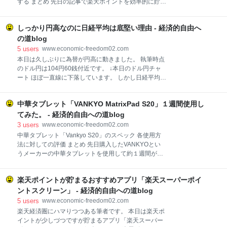
する まとめ 先日の記事で楽天ポイントを効率的に貯め
た。 楽天ポイント・キャッシュ使用時のポイントが翌
るなら 楽天キャッシュがおススメの記事を書きまし
日から使用できるのです。 この改正も良いことなので
た。 www.economic-freedom02.com 現在でも、楽天
すが、私個人的には次の改正がとても良かったです。
しっかり円高なのに日経平均は底堅い理由 - 経済的自由へ
キャッシュは他に比べるとポイント付与率が高く設定
②楽天会員ランクアップの対象に変更 今までは、楽天
されていますので、おススメには違いないのですが使
の道blog
ペイでの決済は楽天会員のランクアップの対象になっ
用してきて唯一？のデメリットがありましたので紹介
5
users
www.economic-freedom02.com
ていません
したいと思います。 併せて解決策も紹介します。 唯一
本日は久しぶりに為替が円高に動きました。 執筆時点
のデメリットは楽天ポイントの利用ポイント数指定が
のドル円は104円60銭付近です。 ↓本日のドル円チャ
出来ない 楽天キャッシュを使う場合は楽天ペイで支払
ート ほぼ一直線に下落しています。 しかし日経平均株
元をキャッシュに設定します。 その場合、楽天ポイン
価は全く下がっていません。 ↓本日の日経平均株価チ
トを併用して使う場合に利用ポイントの指定が出来ま
ャート ドル円と日経平均が連動するとは限りません
せん。 例えば５００ポイントの期間限定ポイントと５
中華タブレット「VANKYO MatrixPad S20」１週間使用し
が、明らかに日経平均が強すぎます。 日経平均株価が
００ポイントの通常ポイントを持っていた場合、期間
底堅い理由は日銀ETF買い入れ残高 先日の記事で日銀
てみた。 - 経済的自由への道blog
限定ポイントの５００ポイントだけを使う
の買い入れ枠未消化分が多い記事がありました。 ３月
3
users
www.economic-freedom02.com
１６日の金融政策決定会合で年間の買い入れ枠が１２
中華タブレット「Vankyo S20」のスペック 各使用方
兆円に増額されました。 ９月末時点での買い入れ額は
法に対しての評価 まとめ 先日購入したVANKYOとい
約５兆円 残り７兆円を来年２月までに消化すことはほ
うメーカーの中華タブレットを使用して約１週間が経
ぼ不可能な状況です。 したがって日経平均は底堅い動
過したので、使用した感じレビュー的な記事を書いて
きが続くだろうという記事です。 news.yahoo.co.jp 今
いきます。 中華タブレット「Vankyo S20」のスペッ
のところその通りに為替が円高に振れようがお構いな
楽天ポイントが貯まるおすすめアプリ「楽天スーパーポイ
ク ・ディスプレイ 10.1インチ 解像度1280✕800 ・
しに日経平均は安定しています。 このまま来年２月ま
CPU Octa-core Cortex A55 ・GPU IMG8322 ・
ントスクリーン」 - 経済的自由への道blog
で安定した値動きかも知れないで
RAM（メモリ） 3 GB SDRAM DDR3 ・ストレー
5
users
www.economic-freedom02.com
ジ 64GB ※注意 64GBと32GBの２種類があるよう
楽天経済圏にハマりつつある筆者です。 本日は楽天ポ
です。購入時に要確認です。もちろん32GBの方が安
イントが少しづつですが貯まるアプリ「楽天スーパー
価になっています。 ・外部ストレージ microSDカー