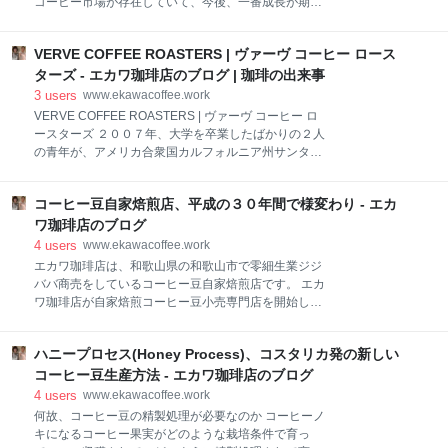
コーヒー市場が存在していて、今後、一番成長が期待
水洗式 | セミウォッシュト | 半洗浄式 コーヒー豆のラ
できる珈琲市場は、サードウェーブコーヒーの市場だ
イフサイクル コーヒーノキのほとんどは、ジャスミン
と考えられます。 海の向こうの国アメリカからは、そ
のような香りを放つ五弁の白い花を咲かせ、葉
VERVE COFFEE ROASTERS | ヴァーヴ コーヒー ロース
のサードウェーブコーヒーのプレイヤーのもとにベン
チャーキャピタルの資金が集まっているという話が聞
ターズ - エカワ珈琲店のブログ | 珈琲の出来事
こえてきます。その資金の集まり方が、２１世紀初頭
3
users
www.ekawacoffee.work
のハイテクバブルによく似ているという意見もあるよ
VERVE COFFEE ROASTERS | ヴァーヴ コーヒー ロ
うです。 【目次】 3つのコーヒーの波 スターバックス
ースターズ ２００７年、大学を卒業したばかりの２人
コーヒーの驚異的な成長スピード サードウェーブコー
の青年が、アメリカ合衆国カルフォルニア州サンタク
ヒーの広がり コーヒーブランドの統合 クラフトコーヒ
ルーズで設立した珈琲屋が、VERVE COFFEE
ー市場には参入余地がある アメリカのクラフトコーヒ
ROASTERS | ヴァーヴ コーヒー ロースターズ です。
ー市場 クラフトコーヒーの世界は変化している 日本の
コーヒー豆自家焙煎店、平成の３０年間で様変わり - エカ
ちなみに、２００７年当時、カルフォルニア州で注目
クラフトコーヒー市場(自家焙煎コーヒー豆市場) 年老
されていたクラフトコーヒーの焙煎屋さんは、リチュ
ワ珈琲店のブログ
いた珈琲豆焙煎屋の今日この頃 3つのコーヒーの波 ２
アルコーヒーロースターズ | Ritual Coffee Roasters と
4
users
www.ekawacoffee.work
０世
ブルーボトルコーヒーでした。 VERVE COFFEE
エカワ珈琲店は、和歌山県の和歌山市で零細生業ジジ
ROASTERS | ヴァーヴ コーヒー ロースターズ ２０１
ババ商売をしているコーヒー豆自家焙煎店です。 エカ
９年のVERVE COFFEE ROASTERS | ヴァーヴ コーヒ
ワ珈琲店が自家焙煎コーヒー豆小売専門店を開始した
ー ロースターズ 日本でも喫茶店を３店舗展開している
のは、１９８９年の夏(平成元年の８月)でした。 １９
サードウェーブコーヒーの成長が 皆で切磋琢磨しなが
８９年の夏、喫茶店から自家焙煎コーヒー豆小売専門
ら ２０１９年のVERVE COFFEE ROAS
ハニープロセス(Honey Process)、コスタリカ発の新しい
店に商売替えしたのは、今のエカワ珈琲店オーナーの
母親です。 １９９２年に富士珈機製のドラム式小型コ
コーヒー豆生産方法 - エカワ珈琲店のブログ
ーヒー豆焙煎機を導入するまでは、学研のユーカース
4
users
www.ekawacoffee.work
という全自動の電気加熱式小型コーヒー豆焙煎機でコ
何故、コーヒー豆の精製処理が必要なのか コーヒーノ
ーヒー豆を自家焙煎していました。 富士珈機の焙煎機
キになるコーヒー果実がどのような栽培条件で育っ
は最大で５kgのコーヒー豆を焙煎できて、学研の焙煎