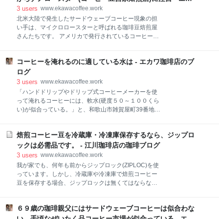
は、その珈琲アフリエイトのニッチorマイクロニッチ
ワ珈琲店のブログ
3
users
www.ekawacoffee.work
領域で頑張って行こうと考えています。 珈琲アフリエ
北米大陸で発生したサードウェーブコーヒー現象の担
イトの飽和領域｜検索ボリュームの大きい領域 年老い
い手は、マイクロロースターと呼ばれる珈琲豆焙煎屋
た珈琲豆焙煎屋のブログ 珈琲アフリエイトのニッチ｜
さんたちです。 アメリカで発行されているコーヒー豆
検索ボリュームの少ない領域 珈琲アフリエイトにはマ
焙煎事業者向けの隔月刊雑誌「ローストマガジン」
イクロニッチ領域も存在している ハンドドリップ スペ
は、年間コーヒー豆焙煎量４５トン以上ならラージロ
シャリティーコーヒー ホームロースト(自宅焙煎) コー
コーヒーを淹れるのに適している水は - エカワ珈琲店のブ
ースター、以下ならマイクロロースターと定義してい
ヒーカップ、コーヒーマグ 年老いた珈琲豆焙煎屋の雑
ます。 クイックナビゲーション コーヒー豆自家焙煎店
ログ
感 珈琲アフリエイトの飽和領域｜検索ボリュームの大
はナノロースター ファーストウェーブコーヒー、セカ
3
users
www.ekawacoffee.work
きい領域
ンドウェーブコーヒー、サードウェーブコーヒー サー
「ハンドドリップやドリップ式コーヒーメーカーを使
ドウェーブコーヒーの躍進 日本のコーヒー業界とサー
って淹れるコーヒーには、軟水(硬度５０～１００くら
ドウェーブコーヒー現象 焙煎コーヒー豆業務卸も変化
い)が似合っている。」と、和歌山市雑賀屋町39番地で
して行くと考えています スペシャリティーコーヒー生
自家焙煎したコーヒー豆を使って、水道水(和歌山市の
豆販売の新モデル コーヒー生豆の小分け販売が当たり
水道水は硬度５０～１００くらいだと思います)でコー
前に コーヒー豆自家焙煎店(ナノロースター) コーヒー
焙煎コーヒー豆を冷蔵庫・冷凍庫保存するなら、ジップロ
ヒーを淹れているエカワ珈琲店は考えています。 「コ
豆自家焙煎店(ナノロースター)の問題点 コーヒー豆焙
ーヒーを淹れるのに使う水は軟水に限る」というの
ックは必需品です。 - 江川珈琲店の珈琲ブログ
煎に関する経験・知識・技術を記事にして有料販売し
は、エカワ珈琲店の経験談です。しかし、そのように
3
users
www.ekawacoffee.work
ていま
断定してしまうのには、少し無理があるのかもしれま
我が家でも、何年も前からジップロック(ZIPLOC)を使
せん。 エカワ珈琲店の場合は 水と硬度(硬水と軟水) 日
っています。しかし、冷蔵庫や冷凍庫で焙煎コーヒー
本の水は軟水 水の硬度とコーヒーの香り・風味・色 コ
豆を保存する場合、ジップロックは無くてはならない
ーヒーを淹れるのに最適な水 水道水でコーヒーを淹れ
代物だとは知らなかったわけです。 私は知らなかった
る時に注意すること 関連ストーリー エカワ珈琲店の場
わけですが、焙煎コーヒー豆を家庭の冷蔵庫・冷凍庫
合は エカワ珈琲店がコーヒー豆自家焙煎を開始したの
６９歳の珈琲親父にはサードウェーブコーヒーは似合わな
で保存する場合、ジプロックを使うのは世界の常識に
は、１９８９年(平成元年)の夏のことです。それ以来
なっているようです。 【大容量】ジップロック フリー
い、手頃なぜいたく品コーヒー市場が似合っている - エカ