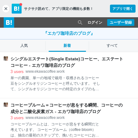
サクサク読めて、
アプリ限定の機能も多数！
アプリで開く
c
l
o
ログイン
ユーザー登録
s
e
『エカワ珈琲店のブログ』
人気
新着
すべて
シングルエステート(Single Estate)コーヒー、エステート
コーヒー - エカワ珈琲店のブログ
3
users
www.ekawacoffee.work
単一の農園、単一の地域で栽培・収穫されるコーヒー
豆をシングルオリジンコーヒーと呼んでいます。 そし
て、シングルオリジンコーヒーの特定のタイプのもの
を、エステートコーヒーと呼んでいます。 エステート
コーヒーは、コーヒー豆を精製処理する能力を持つ大
コーヒーブルーム＝コーヒーが息をする瞬間、コーヒーの
規模な農園で生産されているコーヒー豆(生豆)だと、
エカワ珈琲店は理解しています。 シングルエステート
成分と二酸化炭素ガス - エカワ珈琲店のブログ
(Single estate )は、単一の農場、単一のコーヒー生豆
3
users
www.ekawacoffee.work
精製設備(ミル)を意味していると理解しています。 コ
コーヒーブルームとは、コーヒーが息をする瞬間だと
ーヒーの生豆が、単一農場、単一のコーヒー生豆精製
考えています。 コーヒーブルーム（coffee bloom）
設備(ミル)、単一の農家のグループによって生産され
は、抽出の最初のステップで、挽いたコーヒーにお湯