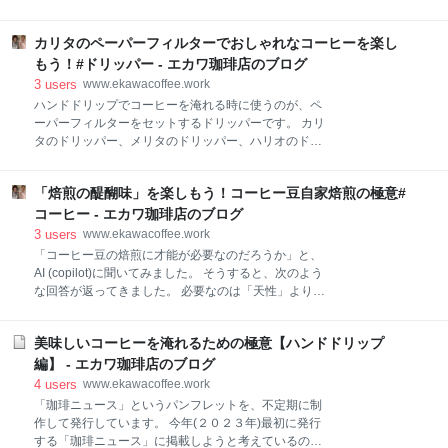
ていることを説明するのに使用する用語だと思ってい
を注いだときに現れるガス放出現象を指します。 焙煎
ます。 一般的なコーヒー豆とは別に、シングルエステ
コーヒー豆に残っている二酸化炭素（CO₂）が水分に
ート(Single estate )として単独で市場にて売買されて
カリタのペーパーフィルターでおしゃれなコーヒーを楽し
反応して気泡となり、粉がふわっと膨らむ様子から
いるコーヒー豆(生豆)をシングルエステートコーヒー
「ブルーム（花が咲く）」と呼ばれています。 コーヒ
もう！#ドリッパー - エカワ珈琲店のブログ
(Single estat
ーブルームは、焙煎コーヒー豆の新しさ(鮮度)を示し
3
users
www.ekawacoffee.work
ています。 よく膨らむ焙煎コーヒー粉は、鮮度の良い
ハンドドリップでコーヒーを淹れる時に使うのが、ペ
焙煎日からそれほど日にちの経過していない焙煎コー
ーパーフィルターをセットするドリッパーです。 カリ
ヒー豆の証拠です。 焙煎日から日にちが経過して(１
タのドリッパー、メリタのドリッパー、ハリオのドリ
か月以上経過して)古くなって酸化した焙煎コーヒー豆
ッパーなどが、良く知られています。 台形と円錐形の
はガスが抜けていて、コーヒーブルームがほとんど起
ドリッパーが良く知られていて、カリタとメリタのド
きません。 コーヒーブルームは、抽出するコーヒーの
「焙煎の醍醐味」を楽しもう！コーヒー豆自家焙煎の極意#
リッパーは台形で、ハリオのドリッパーは円錐形で
味に影響を与えます。 コーヒーブルームでコーヒーガ
す。 カリタ Kalita 雑味が出る前においしさだけを引き
コーヒー - エカワ珈琲店のブログ
ス(主に二酸化炭素ガス)を抜くことで、お湯が焙煎コ
出す速い抽出速度の3つ穴 コーヒー ドリッパー 1~2人
3
users
www.ekawacoffee.work
ー
用 クリア プラスチック製 101-D ドリップ 器具
「コーヒー豆の焙煎に才能が必要なのだろうか」と、
#04001 一人用 二人用 1杯用 2杯用 おしゃれ キャンプ
AI (copilot)に聞いてみました。 そうすると、次のよう
アウトドア 喫茶店 アンティーク 結婚 祝い プレゼント
な回答が返ってきました。 必要なのは「天性」よりも
誕生日 女性 男性 還暦 退職 記念日 ギフト 贈り物 還暦
「鍛錬」かもしれませんね。 焙煎の世界では、確かに
敬老 カリタ(Kalita) Amazon HARIO(ハリオ) V60 透過
センスや嗅覚が役立つ場面もありますが、ほとんどは
ドリッパー 01 クリア 1~2杯用 コーヒー ハンドドリッ
美味しいコーヒーを淹れるための極意【ハンドドリップ
経験と知識の積み重ねで培われるものです。 AI
プ 日本製 V
(copilot) は、「焙煎に求められるもの」として、次の
編】 - エカワ珈琲店のブログ
４つを挙げています。 (１)観察力 焙煎中の色、香り、
4
users
www.ekawacoffee.work
音など、豆の変化を見極める力。 (２)繰り返しの検証
「珈琲ニュース」というパンフレットを、不定期に制
同じ豆でもローストプロファイルを変えることで味が
作して発行しています。 今年(２０２３年)最初に発行
変わる。その違いを記録・分析する粘り強さ。 (３)理
する「珈琲ニュース」に掲載しようと考えているの