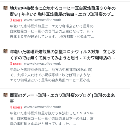
いる、魚屋、八百屋、精肉店、雑貨屋、花屋、喫茶店
ク)やクリームを添加して飲んでいました。 今で言
といった個人商店だけでなくて、街のお医者さんや税
地方の中核都市に立地するコーヒー豆自家焙煎店３０年の
う、ホワイトコーヒーを楽しんでいたわけです。
理士事務所、弁護士事務所なども生業の部類に入りま
www.ekawacoffee.work コーヒーは、素晴らしい香り
歴史 | 年老いた珈琲豆焙煎屋の独白 - エカワ珈琲店のブロ
す。 医院ならお医者さんが、税理士事務所なら税理士
と味を持つ素敵な飲み物だと思います。しかし、強い
グ | 珈琲の出来事
3
users
www.ekawacoffee.work
さんがいなければ営業
苦味を持っています。 その苦味を少なくしようと焙煎
年老いた珈琲豆焙煎屋は、エカワ珈琲店という屋号の
加工すると、酸味が強くなったりします。 そんなわけ
自家焙煎コーヒー豆小売専門店の店主になって、もう
で、コーヒーは、誰にとっても飲みやすい飲み物では
彼此３０年が経過しています。 地方都市・和歌山市に
ありません。 現在はコーヒー豆焙煎に関する研究が進
立地する零細生業パパママ店で、店舗正面の窓の部分
歩しているので、ある程度のレベルで苦味の調整制御
を利用して細々と商いしています。 その３０年間の大
が可能になっています。 しかし、コーヒーが一般に普
年老いた珈琲豆焙煎屋の新型コロナウィルス対策 | 立ち尽
雑把な歴史を、簡単に振り返ってみます。 自家焙煎コ
及し始めたその昔、焙煎器具も焙煎に関する研究も未
ーヒー豆小売専門店開業から１０年間くらい、学校・
くすのでは無くて抗ってみようと思う - エカワ珈琲店のブ
熟でしたから、焙煎で苦味を調整するのでは無くて、
役所・オフィスに自家焙煎コーヒー豆を売り歩く珈琲
ログ | 珈琲の出来事
3
users
www.ekawacoffee.work
砂
豆焙煎屋で、まあまあ忙しく働いていました。 もうす
年老いた珈琲豆焙煎屋は、地方の中核都市(和歌山市)
ぐ２１世紀という時、ユニマットがやって来て、瞬く
で、夫婦２人だけで小規模零細・吹けば飛ぶような、
間に、得意先は奪われてしまいました。 その頃、自家
エカワ珈琲店という屋号の自家焙煎コーヒー豆小売店
焙煎コーヒー豆の店舗小売が順調に伸びていたので、
を細々と営んでいます。 不特定多数のお客さんに依存
経済的ダメージは少しだけでしたが。 店舗小売中心の
するビジネスでは無くて、特定少数のお客さんに依存
商売は順調に推移していたのですが、２００２年初
西宮のグレート珈琲 - エカワ珈琲店のブログ | 珈琲の出来
する小さなビジネスですから、新型コロナウィルスの
夏、近所に強力なライバル店が出現します。瞬く間
影響を受けることも無いだろうと考えていました。し
事
に、売上が減少して、１年後の店舗には閑古鳥が鳴い
かし、見通しが甘かったようです。 【目次】 焙煎コー
4
users
www.ekawacoffee.work
ていました。 資本力に依
ヒー豆業務需要が大幅に減少している 街の珈琲屋も新
年老いた珈琲豆焙煎屋が脱サラを決行した１９９２年
型コロナウイルスの影響を受けている 立ち尽くすので
頃、自家焙煎コーヒー豆小売販売量日本一の店は、京
は無くて抗ってみるつもりです コーヒー宅配ビジネス
都の出町輸入食品だと思っていました。
に注目 消費習慣の変化に対応する テレワークとオフィ
www.ekawacoffee.work しかし、当時、柴田書店から