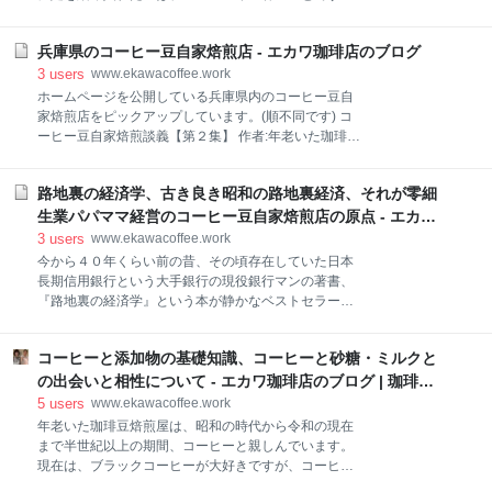
ーヒー消費者の嗜好に合わせた色とりどりのコーヒー
その頃の焙煎コーヒー豆は高級品というイメージが強
製品が、流通店舗のコーヒー商品棚に並んでいます。
くて、百貨店のコーヒー豆売り場はもちろんのこと、
年老いた珈琲豆焙煎屋が連れ合いと２人だけで営んで
兵庫県のコーヒー豆自家焙煎店 - エカワ珈琲店のブログ
スーパーマーケットでも相当に高級な価格で販売され
いる小さなコーヒー豆自家焙煎店(屋号はエカワ珈琲店
ていました。 その時代、自家焙煎したコーヒー豆を圧
3
users
www.ekawacoffee.work
と言います)も、オフィス・外食(宿泊施設を含む)向け
倒的な低価格設定(浸透価格)で小売販売している店
ホームページを公開している兵庫県内のコーヒー豆自
自家焙煎コーヒー
が、少数ですが存在していて繁盛していました。 例え
家焙煎店をピックアップしています。(順不同です) コ
ば、関西では、京都市の出町輸入食品や大阪市の有本
ーヒー豆自家焙煎談義【第２集】 作者:年老いた珈琲豆
珈琲問屋、それに西宮市のグレート珈琲さんなどで
焙煎屋 Amazon Beans Pot(ビーンズポット) 宝塚市逆
す。 www.ekawacoffee.work www.ekawacoffee.work
瀬川２－６－３１ beanspot.jp マツヤ珈琲店 神戸市東
www.ekawacoffee.work 年老いた珈琲豆焙煎屋は、エ
路地裏の経済学、古き良き昭和の路地裏経済、それが零細
灘区田中町４丁目２−２
カワ珈琲店という屋号で、夫婦２人だけで小さな自家
http://matuyacoffee.cafe.coocan.jp/ 8coffeeroas / ハチ
生業パパママ経営のコーヒー豆自家焙煎店の原点 - エカワ
焙煎コーヒー豆小売店を営んでいます。 そのエカワ珈
コーヒーロースト 兵庫県宝塚市安倉1丁目17-14 1F
珈琲店のブログ
3
users
www.ekawacoffee.work
琲店の自家
www.8coffee.net まめのたくみ | 豆匠 兵庫県神戸市長
今から４０年くらい前の昔、その頃存在していた日本
田区菅原通２丁目１０８ mametakucoffee.com まなぶ
長期信用銀行という大手銀行の現役銀行マンの著書、
おじさんの珈琲工房 兵庫県三田市天神３－２－１２
『路地裏の経済学』という本が静かなベストセラーを
www.cf-manabu.com 自家焙煎珈琲 豆や珈楽（こうら
続けていました。 現在(２０２１年)と違って、その頃
く） 姫路市土山2丁目199-1 www.mameyakoraku.com
の地域商店街は、市民生活にとって欠くことのできな
コーヒーと添加物の基礎知識、コーヒーと砂糖・ミルクと
い存在でした。 『路地裏の経済学』は、地域商店街を
構成している個人商店を材題にして、事業と生業の違
の出会いと相性について - エカワ珈琲店のブログ | 珈琲の
いをわかり易く解説していたと記憶しています。 特定
出来事
5
users
www.ekawacoffee.work
の技能・能力を持っている人がいて、はじめて経営が
年老いた珈琲豆焙煎屋は、昭和の時代から令和の現在
成り立つのが生業で、そういった特定の人がいなくて
まで半世紀以上の期間、コーヒーと親しんでいます。
も経営を維持・継続することができるのが事業だと、
現在は、ブラックコーヒーが大好きですが、コーヒー
書いてあったのを記憶しています。 商店街を構成して
を飲み始めた若いころは、コーヒーに砂糖や牛乳(ミル