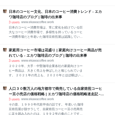
解力 豆の種類・産地・精製方法に応じた焙煎アプロー
が、このエントリー記事「美味しいドリップコーヒー
チの選択。 (４)直感的な判断力 火加減や排気のタイミ
を淹れるための７つの極意」です。 ご存知だと思いま
ングなど、一瞬の判断が求められる場面も。 そして、
日本のコーヒー文化、日本のコーヒー消費トレンド - エカ
すが、年老いた珈琲豆焙煎屋は、連れ合い(妻)と二人
才能があるかどうかよりも、「コーヒーと向き合い続
だけで、個人事業の小さなコーヒー豆自家焙煎店を営
ワ珈琲店のブログ | 珈琲の出来事
ける姿勢」がその人の焙
んでいます。 「珈琲ニュース」は、年老いた珈琲豆焙
3
users
www.ekawacoffee.work
煎屋夫婦のコーヒー豆自家焙煎店が制作・発行してい
日本のコーヒー消費市場は、常に変化を続けている巨
る、お客さんに自分たちの店の自家焙煎コーヒー豆を
大なコーヒー消費市場で、多様性を持っているコーヒ
知ってもらうための宣伝パンフレットです。 【極意、
ー消費市場だと年老いた珈琲豆焙煎屋は認識していま
その１】使用する水 ニオイのしない水を使用する。 年
す。 そして、日本のコーヒー消費市場は、僅かながら
老いた珈琲豆焙煎屋の焙煎した自家焙煎コーヒー豆に
でも、毎年・毎年消費量が増え続けています。 例え
は、軟水が似合っていると思っています。ひの前提
家庭用コーヒー市場は花盛り | 家庭向けコーヒー商品が売
ば、年老いた珈琲豆焙煎屋が脱サラして、自家焙煎コ
で、コーヒー豆を自家焙煎しています。 日本の水は、
ーヒー豆小売専門店「エカワ珈琲店」の商売を引き継
れている - エカワ珈琲店のブログ | 珈琲の出来事
水道水を含めて、ほとんどの飲み水が軟水です。 水道
いだ３０年くらい前、家庭でのコーヒー消費量(焙煎コ
3
users
www.ekawacoffee.work
水は、塩素(クロ
ーヒー豆の消費量)はそれほど多く無かったわけです。
２０２０年、大手・中堅珈琲企業各社の家庭向けコー
それから３０年、今は、家庭でのコーヒー消費(焙煎コ
ヒー商品は、大きく売上を伸ばしたと報じられていま
ーヒー豆の消費)は当たり前になっています。 クイッ
す。 ２０２１年の売上も、２０２０年とほぼ横ばいの
クナビゲーション 日本の喫茶店 日本のコーヒー生豆輸
ようですが、２０１９年と比べれば大幅増加している
入量 日本は、世界最大のコーヒー消費国の一つ 個人経
とも報じられています。 全日本コーヒー協会の調査に
営の喫茶店 コーヒー消費市場は、利便性と大量消費へ
人口３０数万人の地方都市で商売している自家焙煎コーヒ
よると、２０２０年のコーヒー消費量は４３万７１９
ドトールコーヒーとスターバックスコーヒー サードウ
トンで、２０１９年と比べると約５％減少いるとのこ
ー豆小売店の価格戦略 | エカワ珈琲店の価格戦略迷走記 -
ェーブコーヒーと日本の喫茶店 オフィスワーカーと１
とです。 新型コロナウィルス感染症パンデミックの影
エカワ珈琲店のブログ
3
users
www.ekawacoffee.work
杯の
響で、外食店・ホテル・オフィスなどでのコーヒー需
その昔、１９９０年代前半頃の話です。 年老いた珈琲
要が大きく減少したのが影響しているようです。 しか
豆焙煎屋が脱サラして、自家焙煎コーヒー豆小売商売
し、家庭内でのコーヒー消費は増えていて、家庭内コ
に足を踏み入れたのは、１９９２年の春のことです。