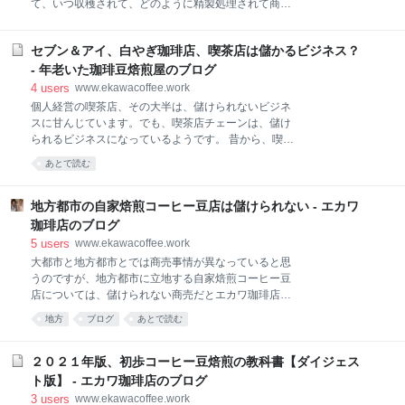
て、いつ収穫されて、どのように精製処理されて商品
機は最大で５００gのコーヒー豆を焙煎できました。
としてのコーヒー豆(生豆)になるかは、コーヒー豆の
前者は、まだ現役で働いてくれていますが、後者は、
価値を大きく作用します。 特に、コーヒー豆精製処理
２０数年前に引退しています。 自家焙煎コーヒー豆小
セブン＆アイ、白やぎ珈琲店、喫茶店は儲かるビジネス？
工程の適否は、最終的に消費者が口にする一杯のコー
売商売を開始してから４年間くらいは順風満帆でした
ヒーの風味・香りに大きな影響を与えると言われてい
- 年老いた珈琲豆焙煎屋のブログ
が、突然、思いがけないアクシデントが発生、最初の
ます。 収穫されたコーヒー果実(コーヒーチェリー)は
4
users
www.ekawacoffee.work
アクシデントを乗
「生もの」ですから、そのまま放置すればすぐに腐敗
個人経営の喫茶店、その大半は、儲けられないビジネ
してしまいます。ですから、早めに乾燥処理して水分
スに甘んじています。でも、喫茶店チェーンは、儲け
を少なくして、長期の輸送と保存に耐えられる状態に
られるビジネスになっているようです。 昔から、喫茶
する必要があります。 そのための方法が、コーヒー豆
店ビジネスは立地商売で装置ビジネスだと言われてい
あとで読む
の精製処理です。コーヒー豆の精製処理方法として、
るわけですから、個人営業の喫茶店の大半は儲けられ
アンウォッシュド(水洗式)、ウォッシュド(自然乾燥
なくて、喫茶店チェーンが儲けられるのは、当たり前
式、非水洗式、ナチュラルプロセス)、セミウォッシュ
と言えば当たり前なのかもしれません。 白やぎ珈琲店
地方都市の自家焙煎コーヒー豆店は儲けられない - エカワ
ド(半水洗式)の３つの精製処理方法が知られていま
のホームページより引用 白やぎ珈琲店を検索 白やぎ珈
珈琲店のブログ
す。 何故、コーヒ
琲店とは 白やぎ珈琲店というブランド 大手・中堅珈琲
5
users
www.ekawacoffee.work
ロースターの巨大珈琲市場 個人経営の喫茶店・レスト
大都市と地方都市とでは商売事情が異なっていると思
ランへの焙煎コーヒー豆供給元 関連ストーリー 白やぎ
うのですが、地方都市に立地する自家焙煎コーヒー豆
珈琲店を検索 今日(２０１９年１１月２４日／日曜
店については、儲けられない商売だとエカワ珈琲店は
日)、たまたまオンライン検索で喫茶店を調べていて、
考えています。(少なくとも、平成の３０年間
白やぎ珈琲店という店名(ブランド名)が目に飛び込ん
地方
ブログ
あとで読む
は・・・) しかし、今後は、少し儲けられる(付加価値
できました。 で、白やぎ珈琲店とは、どのようなタイ
を認めてもらえる)商売に変化して行く可能性があると
プの喫茶店なのだろうという興味が沸いてきて、白や
も思っているわけですが。 コーヒー豆自家焙煎店の自
２０２１年版、初歩コーヒー豆焙煎の教科書【ダイジェス
ぎ珈琲店
家焙煎コーヒー豆生産能力です。 普通、自家焙煎コー
ト版】 - エカワ珈琲店のブログ
ヒー豆は、３ｋｇ～５ｋｇのコーヒー豆を焙煎加工す
3
users
www.ekawacoffee.work