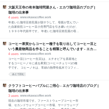
スのコーヒー需要 焙煎コーヒー豆業務需要が大幅に減
毎月発行されていた月刊喫茶店経営の１９９２年１１
少している エカワ珈琲店は、夫婦２人だけで営む零細
大阪天王寺の有本珈琲問屋さん - エカワ珈琲店のブログ |
月号を読んで、自家焙煎コーヒー豆小売販売量が月間
生業の自家焙煎コーヒー豆小売専門店ですが、飲食店
１５トンという珈琲豆焙煎屋さんが存在するのを知っ
珈琲の出来事
やホテル・旅館、それに事業所(オフィス)など、業務
て驚いた思い出があります。 グレート珈琲のホームペ
4
users
www.ekawacoffee.work
需要の販
ージより引用 グレート珈琲店主の渡辺勝巳さんは、当
年老いた珈琲豆焙煎屋が脱サラして、母親が営んでい
時(１９９２年)４５歳で、年老いた珈琲豆焙煎屋より
た自家焙煎コーヒー豆小売専門店を引き継いだのが、
３歳年上です。 高校卒業後、大阪に出て来て、２３歳
１９９０年代前半です。 年老いた珈琲豆焙煎屋の母親
で珈琲豆焙煎屋を開業、喫茶店の経営にも乗り出した
がコーヒー豆自家焙煎を開始したのが、１９８９年夏
のですが、焙煎コーヒー豆の業務卸で大手珈琲企業と
のことです。その２年くらい前、喫茶店から焙煎コー
の競争に敗れます。 一度事業を清算して西宮に移転、
コーヒー果実からコーヒー種子を取り出してコーヒー豆と
ヒー豆の小売店に衣替えして、少し焙煎コーヒー豆
その後、とんとん拍子に成功を手に入れたと雑誌に紹
(UCCから仕入れていました)が売れるようになってい
いう農産物商品を作ることを精製と呼んでいます - エカワ
介されていました。 店舗には、ひっきりなしにお客さ
た時期で、最初のコーヒー豆自家焙煎ブームが到来し
珈琲店のブログ | 珈琲の出来事
4
users
www.ekawacoffee.work
んが来店し
ていた頃の話です。 【全日本コーヒー商工組合連合会
コーヒー豆(コーヒー生豆)は、エチオピアを原産地と
のホームページより引用】 １９９０年前後、大阪天王
するコーヒーノキに成る果実(コーヒーチェリー)の種
寺の有本珈琲問屋、西宮のグレート珈琲、京都の出町
子です。 コヒーノキは、常緑の熱帯性低木でコフィ
輸入食品が、関西における自家焙煎コーヒー豆小売店
ア・アラビカ | Coffea arabica という学名を持つアカ
あとで読む
の御三家的な存在でした。 年老いた珈琲豆焙煎屋が、
ネ科の植物です。 種を蒔いてからコーヒーノキが成長
脱サラ当時、一番参考にさせて頂いたのが有本珈琲問
して果実がなるまで３年～５年が必要で、収穫可能な
屋さんです。理由は、御三家の中で一番物真似がし易
期間は約２０年くらいだと言われています。 そして、
クラフトコーヒーバブルにご用心 - エカワ珈琲店のブログ |
かったからです。 大阪天王寺に店を構える有本珈琲問
そのコーヒー果実からコーヒー種子を取り出すことを
珈琲の出来事
屋さんは、一般のコー
コーヒー豆の精製と呼んでいます。 coffee Network 、
3
users
www.ekawacoffee.work
兼松株式会社より引用 コーヒー豆のライフサイクル コ
現在の珈琲市場です。ファーストウェーブコーヒー市
ーヒー豆の品質 コーヒー豆の精製処理 水洗式 | 洗浄式
場、セカンドウェーブコーヒー市場、サードウェーブ
| 湿式プロセス | ウォッシュト パルプドナチュラル | 半