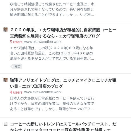
ることのできる業務用小型コーヒー豆焙煎機を使って
収穫して精製処理して乾燥させたコーヒー生豆は、水
焙煎しています。 オートメーション化された工場で、
分が除去されて堅くなっているので、長い保存期間と
大容量の大型業務用コーヒー豆焙煎機を使って大量に
輸送期間に耐えることができます。しかし、いざ利用
コーヒー豆を焙煎する大手・中堅ロースターと比べる
するとなると、強い熱作用に依存する必要が出てきま
と、その生産能力は、クジラと小魚くらいの差があり
す。 熱作用に依存するといっても、煮る・蒸す・炊
ます。 １０ｋｇ～３０ｋｇの生産用コーヒー豆焙煎機
２０２０年版、エカワ珈琲店が積極的に自家焙煎コーヒー
く・煎ると色々な方法が考えられます。この中でコー
を使ってコーヒー豆を焙煎している地域の中小ロース
ヒー豆の利用に向いているのが、「煎る」という方法
豆業務卸を展開するなら - エカワ珈琲店のブログ
ターと比べても、その生産
だったようです。 コーヒー豆を「煎る」ことを『焙
5
users
www.ekawacoffee.work
煎』と表現しています。焙煎中のコーヒー豆は、秒単
エカワ珈琲店は、この秋(２０２０年)６９歳になる年
位で変化しています。その変化の度合いを、焙煎度と
老いた珈琲豆焙煎屋と、この秋(２０２０年)６０歳の
表現しています。 焙煎度合いの一番簡単な設定方法
還暦を迎える妻が２人だけで営んでいる零細生業パパ
は、「浅煎り、中煎り、深煎り」の三段階に分類する
ママ経営のナノロースター(コーヒー豆自家焙煎店)で
経営
方法です。 コーヒー生豆には、１０～１２％くらいの
す。 www.ekawacoffee.work ４年前(２０１６年)の秋
水分が含まれています。これが焙煎による加熱で２～
とそれほど変わらず、零細生業規模の自家焙煎珈琲豆
３％くらいにまで減少します。また、焙煎による加熱
小売専門店を夫婦２人だけで営んでいます。しかし、
珈琲アフリエイトブログは、ニッチとマイクロニッチが狙
でコーヒー豆が1.5～2倍くらいにまで膨張します。 下
店主である年老いた珈琲豆焙煎屋もその妻も４歳年齢
い目 - エカワ珈琲店のブログ
の左側の写真は、焙煎中の
を重ねています。 ２０１６年の秋、エカワ珈琲店は、
4
users
www.ekawacoffee.work
焙煎コーヒー豆業務卸について、下のリンク先のエン
日本人の大多数が日常茶版にコーヒーを飲んでいるわ
トリー記事のようなことを考えていました。
けですから、日本の珈琲産業は、規模の大きな産業で
www.ekawacoffee.work それから４年、２０２０年９
あることは確かです。しかし、珈琲がテーマのアフリ
月の時点で考えている『焙煎コーヒー豆業務卸を展開
エイトブログは、検索ボリュームの大きい一部の珈琲
するとしたら』を記事としてまとめてみました。少し
カテゴリー(例えばスターバックスコーヒー)を除いて
だけですが、考え方が変化しています。 エカワ珈琲店
コーヒーの新しいトレンドはスモールバッチロースト、だ
アフリエイトのニッチ領域に位置していると考えま
が焙煎コーヒー豆の業務卸に参入す
す。 年老いた珈琲豆焙煎屋の管理・運営するブログ
からナノロースター(コーヒー豆自家焙煎店)に注目 - エカ