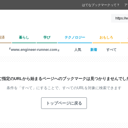
はてなブックマークって？
ア
経済
暮らし
学び
テクノロジー
おもしろ
『www.engineer-runner.com』
人気
新着
すべて
ご指定のURLから始まるページへの
ブックマークは見つかりませんでし
条件を「すべて」にすることで、
すべてのURLを対象に検索できます
トップページに戻る