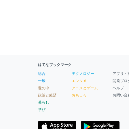
はてなブックマーク
総合
テクノロジー
アプリ・
一般
エンタメ
開発ブロ
世の中
アニメとゲーム
ヘルプ
政治と経済
おもしろ
お問い合
暮らし
学び