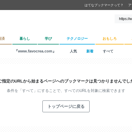
はてなブックマークって？
ア
経済
暮らし
学び
テクノロジー
おもしろ
『www.favocrea.com』
人気
新着
すべて
ご指定のURLから始まるページへの
ブックマークは見つかりませんでし
条件を「すべて」にすることで、
すべてのURLを対象に検索できます
トップページに戻る