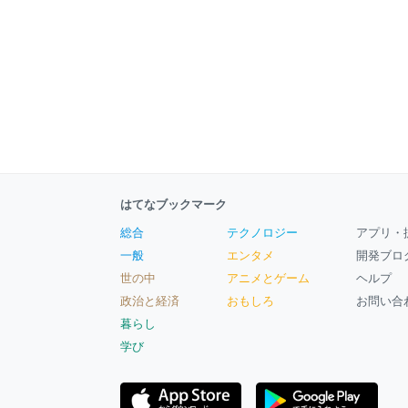
はてなブックマーク
総合
テクノロジー
アプリ・
一般
エンタメ
開発ブロ
世の中
アニメとゲーム
ヘルプ
政治と経済
おもしろ
お問い合
暮らし
学び