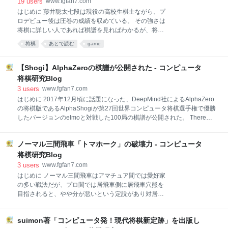
19
users
www.fgfan7.com
の記事では「ソフト指しはバレてるからやめた方がいいよという話」と
はじめに 藤井聡太七段は現役の高校生棋士ながら、プ
いうタイトルで、ソフト指しをする人に対して警鐘を鳴らしたいと思
ロデビュー後は圧巻の成績を収めている。 その強さは
う。 スポンサーリンク はじめに
将棋に詳しい人であれば棋譜を見ればわかるが、将棋
歴がまだ浅い人にとっては「藤井聡太七段は具体的に
将棋
あとで読む
game
どこが強いのか」という疑問があるかもしれない。 今
回の記事ではアマチュア初段クラスの人にでも藤井聡
太七段の強さがわかるように説明していきたい。 はじ
【Shogi】AlphaZeroの棋譜が公開された - コンピュータ
めに 序盤編～ソフト研究の影響と発想の自由さ～ 中盤
将棋研究Blog
編～意表さと正確さ 終盤編～的確さとあきらめない心
3
users
www.fgfan7.com
～ まとめ 序盤編～ソフト研究の影響と発想の自由さ～
はじめに 2017年12月頃に話題になった、DeepMind社によるAlphaZero
まずは序盤編。 藤井聡太七段はコンピュータ将棋ソフ
の将棋版であるAlphaShogiが第27回世界コンピュータ将棋選手権で優勝
トでの検討を普段の研究に取り入れているという話は
したバージョンのelmoと対戦した100局の棋譜が公開された。 There
有名だ。 公式戦での対局においてもその影響を感じさ
are also 100 shogi games for players to enjoy with a top 10 selected by
れるものは多い。 2018/11/20 持ち時間：6時間 棋戦：
Shogi legend Yoshiharu Habu https://t.co/ZJDoaon5z0— DeepMind
順位戦 戦型：中飛車 場所：東京・将棋会館 先手：増
ノーマル三間飛車「トマホーク」の破壊力 - コンピュータ
(@DeepMindAI) 2018年12月6日 その棋譜を早速ダウンロードして内容
田康宏六段 後手：藤井聡太七段 手数
を確認してみたのでその感想を書いてみたいと思う。 スポンサーリンク
将棋研究Blog
棋譜を見ての感想 AlphaShogiは居飛車党で相掛かりと角換わり、横歩
3
users
www.fgfan7.com
取り青野流を好むようだ。 以前に発表された論文https://arx
はじめに ノーマル三間飛車はアマチュア間では愛好家
の多い戦法だが、プロ間では居飛車側に居飛車穴熊を
目指されると、やや分が悪いという定説があり対居飛
車穴熊の対策が課題となり続けていた。 その中、玉頭
銀と端桂からの強力な攻め筋を見せる「トマホーク」
suimon著「コンピュータ発！現代将棋新定跡」を出版し
という戦法が水面下で研究されており、アマチュアの