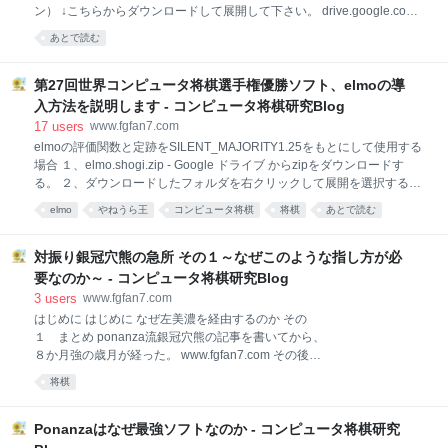
な」と感じたので二つ返事で制作に協力したい旨を宮
ン） ↓こちらからダウンロードして展開して下さい。 drive.google.com
下さんに伝えた。 そこから「名人VS最強AIの対局」を
※注意事項 ・ノークレームノーサポートです。（開発者の方への問い合
巡るやりとりが始まっていった。 はじめに 将棋ミステ
あとで読む
わせもご遠慮下さい） ・場合によっては本記事は非公開にする可能性が
リー「千里の棋譜」とは？ 名人VS最強AIの対局「神域
あります。 ・5/6時点での最新バージョンとなります。
の一局」の選別 floodgat
（SILENT_MAJORITYは1.25、やねうら王2017はV4.42～V4.46） それ
第27回世界コンピュータ将棋選手権優勝ソフト、elmoの導
以降にソフトがバージョンアップした場合は個別にアップデートしてく
入方法を説明します - コンピュータ将棋研究Blog
ださい。 ・SILENT_MAJORITY1.25の実行ファイルはuuunuuun氏がコ
17
users
www.fgfan7.com
ンパイルしたものを使用しました。 ※諸事情により本家のバージョンに
elmoの評価関数と定跡をSILENT_MAJORITY1.25をもとにして使用する
しました。 ・YaneuraOu-20
場合 １、elmo.shogi.zip - Google ドライブ からzipをダウンロードす
る。 ２、ダウンロードしたフォルダを右クリックして展開を選択する。
３、https://github.com/Jangja/silent_majority/tree/1.2/bin から
elmo
やねうら王
コンピュータ将棋
将棋
あとで読む
SILENT_MAJORITY_〇〇〇_x64.exeをダウンロード。（３つのファイ
ルの中から自分のパソコンのCPUに合ったものを選択） ４、ダウンロー
ドしたものを次の図のように配置 ５、elmo.shogiからApery_formatの中
対振り銀冠穴熊の急所 その１～なぜこのような指し方が必
のbook.binファイルをbookフォルダの中にコピペする。（階層的には
要なのか～ - コンピュータ将棋研究Blog
bookフォルダ→20150503フォルダ→book.binのファイルとなりま
3
users
www.fgfan7.com
す。） ６、elmo.shogiからeval
はじめに はじめに なぜ左美濃を経由するのか その
１ まとめ ponanza流銀冠穴熊の記事を書いてから、
８か月強の歳月が経った。 www.fgfan7.com その後、
増田四段がこの戦法を公式戦で採用してから注目度が
将棋
一気に上がり、他の棋士も採用しはじめるようになっ
た。 www.fgfan7.com （6/14に増田四段によるこの戦
法を解説した新刊も発売される） 堅陣で圧勝! 対振り
Ponanzaはなぜ最強ソフトなのか - コンピュータ将棋研究
銀冠穴熊 (マイナビ将棋BOOKS) posted with ヨメレバ