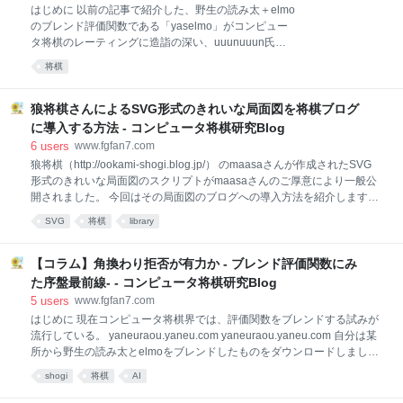
６七と５七に銀を並べる構えは寺の屋根の木組みから
はじめに 以前の記事で紹介した、野生の読み太＋elmo
着想を得たという。 もともとは受けに比重を置く作戦
のブレンド評価関数である「yaselmo」がコンピュー
が主流だったが、右四間飛車との組み合わせで攻撃力
タ将棋のレーティングに造詣の深い、uuunuuun氏の
が倍加した。 アマチュア棋界では二十数年前に、現観
検証によりelmoに比べて約レート+150ほどであるこ
戦記者の小暮克洋さんがこの戦法を引っ提げて学生名
将棋
とが公表された。 参考記事 www.fgfan7.com
人を獲得。将棋ジャーナル誌に雁木でガンガン!!という
uuunuuun氏のツイート 野良評価関数のレート表。
講座を連載し、定跡の体系化を図った。 小暮さんの考
yaselmoを追加。記事を書こうとしてるかたがおられ
狼将棋さんによるSVG形式のきれいな局面図を将棋ブログ
える雁
るようなのでまだ測定中ですが暫定表。Ponanzaは山
に導入する方法 - コンピュータ将棋研究Blog
本氏の発表を元に遊びで追加。対局数が少ないので統
6
users
www.fgfan7.com
計的な信頼度はそれなりとお考えください。
狼将棋（http://ookami-shogi.blog.jp/） のmaasaさんが作成されたSVG
@floodgate_fan pic.twitter.com/wUcQLsyQED —
形式のきれいな局面図のスクリプトがmaasaさんのご厚意により一般公
uuunuuun (@uuunuuun1) 2017年7月25日 yaselmo vs
開されました。 今回はその局面図のブログへの導入方法を紹介します。
elmoの対局 一手0.1秒： 258-5-137 elmo R差 信頼区
SVG局面図導入のメリット 狼将棋さんのsvg将棋盤のすぐれている点 ・
間1シグマで89～[109
SVG
将棋
library
SVG形式なのでどんなに拡大しても表示が粗くならない ・白黒を基調と
したデザインがシンプルで見やすい ・成駒が正確に表示される（成銀、
成香、成桂） ・bod形式の局面図をコピーすることができる— suimon
【コラム】角換わり拒否が有力か - ブレンド評価関数にみ
(@floodgate_fan) 2017年7月16日 ※7/14時点での導入方法の記事です。
た序盤最前線- - コンピュータ将棋研究Blog
今後この記事もスクリプトのアップデート等に伴い、加筆・修正をしま
5
users
www.fgfan7.com
す。 ※はてなブログでの導入方法の記事ですが他のブログサービスでも
はじめに 現在コンピュータ将棋界では、評価関数をブレンドする試みが
応用できると思います。 １、http://www.ge
流行している。 yaneuraou.yaneu.com yaneuraou.yaneu.com 自分は某
所から野生の読み太とelmoをブレンドしたものをダウンロードしました
が、解凍の際にいつもの方法だとエラーになりました。 （あとで7zipで
shogi
将棋
AI
解凍したらうまくいきました） ※下のリンクより ファイルサイズが大き
いので注意。https://t.co/IMyOCrMMEg— suimon (@floodgate_fan) 2017