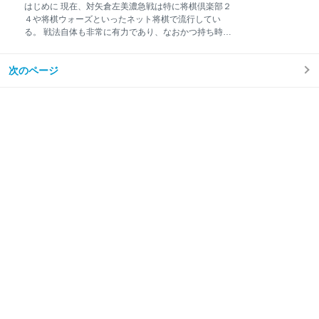
によっては「もう知っているよ」と思うかもしれないがその方法につい
はじめに 現在、対矢倉左美濃急戦は特に将棋倶楽部２
て考察していきたいと思う。 はじめに 技巧を使って棋譜並べをする 技
４や将棋ウォーズといったネット将棋で流行してい
巧を使って棋譜解析する 技巧を使って指定局面から連続対戦させる スポ
る。 戦法自体も非常に有力であり、なおかつ持ち時間
ンサーリンク 技巧を使って棋譜並べをする
の短い将棋で威力を発揮するといえる。 この戦法の特
徴として作戦の幅が広いことが挙げられる。 よって先
次のページ
手矢倉側が対策を確立しにくく、現状苦戦している。
今回は左美濃急戦の様々な形を紹介したい。この戦法
は右銀の使い方がポイントとなる。 はじめに △６三銀
型左美濃急戦 △５四銀型左美濃急戦 △８四銀型左美濃
急戦 △５三銀型左美濃急戦 △４三金型高美濃急戦 ま
とめ △６三銀型左美濃急戦 動く将棋盤は以下のリンク
から https://shogi.io/kifus/231802 （初手からの指し
手） ▲７六歩 △８四歩 ▲６八銀 △７二銀 ▲５六歩 △
３四歩 ▲６六歩 △４二玉 ▲７八金 △３二銀 ▲４八銀
△８五歩▲７七銀 △６四歩（途中図） 手数＝14