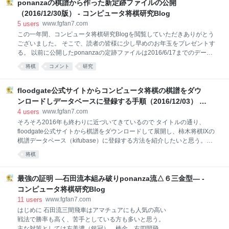
メディア: 雑誌 この商品を含むブログを見る まず冒頭
ponanzaの棋譜から作った新定跡ファイルの公開
で将棋ファン、主催社・協賛社、三浦九段への謝罪の
（2016/12/30版） - コンピュータ将棋研究Blog
言葉が載っている。 そこから今回の「将棋ソフト不正
5
users
www.fgfan7.com
使用問題」についての経緯報告がされている。 これに
この一年間、コンピュータ将棋研究Blogを閲覧していただきありがとう
関しては特に今までの説明と変わりはない。 次に
ございました。 そこで、読者の皆様に少し早めのお年玉をプレゼントす
10/10に行われた、極秘会合から三浦九段が竜王戦挑
る。 以前に公開したponanzaの定跡ファイルは2016/6/17までのデータ
戦権の失効及び、3ヶ月間の出場停止になった経緯が
だったので、 www.fgfan7.com さらにそこから2016/12/30までの
説明されている。 しかし、ここでの記述の内容には疑
将棋
コメント
研究
ponanzaの棋譜を追加して新定跡を作った。 以下のリンクからダウンロ
問が残る。 まず、10/10に行われた渡辺竜王の希望に
ードして下さい。 drive.google.com ファイルは
new_ponanza_2016.sbk という名称で、ShogiGUIの定跡として使用で
floodgate公式サイトからコンピュータ将棋の棋譜をダウ
きる。 定跡に使用したponanzaの棋譜は ・2015年11月のfloodgate ・
ンロードしデータベースに登録する手順（2016/12/03） -
2015年将棋電王トーナメント ・2015年12月の将棋倶楽部24 ・2016年
コンピュータ将棋研究Blog
4
users
www.fgfan7.com
の将棋ウォーズ（2016Pona） ・ネット上から拾った300万チャレンジ
そろそろ2016年も終わりに近づいてきているので タイトルの通り、
・第一期電王戦 ・2016年世界
floodgate公式サイトから棋譜をダウンロードして展開し、柿木将棋IXの
棋譜データベース（kifubase）に登録する方法を紹介したいと思う。
※（2016/12/03）で可能な方法です。今後仕様の変更などによりできな
将棋
くなる可能性があります。 【１】①7-Zipをダウンロードする
https://sevenzip.osdn.jp/ 上記リンクからダウンロードする。
②floodgate公式サイトから棋譜のダウンロード http://wdoor.c.u-
最強の証明 ―石田流本組み破りponanza流△６三金型― -
tokyo.ac.jp/shogi/ （１） 上記サイトの下のほうにある情報収集の項目の
コンピュータ将棋研究Blog
・棋譜倉庫：圧縮CSAファイル（7z形式） から自分がダウンロードした
11
users
www.fgfan7.com
い年のリンクをクリックする。（ここでは仮に2014年と仮定する）
はじめに 石田流三間飛車はアマチュアにも人気の高い
（２） ダウンロードが完了したら、wdoor20
戦法で勝率も高く、苦手としている方も多いと思う。
主な対策としては左美濃（銀冠）、棒金、右四間飛