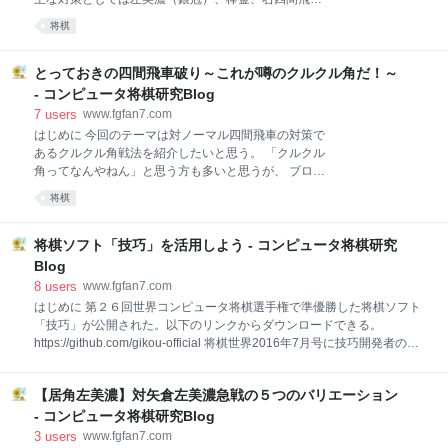
車、居飛車穴熊などがあるがどれも難解で決定打には
将棋
なっていない。 今回は将棋ウォーズの2016Ponaの将
棋からとっておきの石田流対策である△６三金型を学
んでいきたいと思う。 はじめに 石田流本組み破り
とっておきの四間飛車破り～これが噂のクルクル角だ！～
ponanza流△６三金型の実戦例 実戦例１（対石田流▲
- コンピュータ将棋研究Blog
９七角型） 実戦例２（対石田流▲７七角型） 参考棋譜
7
users
www.fgfan7.com
集 対石田流△６三金のまとめ スポンサーリンク 石田
はじめに 今回のテーマは対ノーマル四間飛車の対策で
流本組み破りponanza流△６三金型の実戦例 実戦例１
あるクルクル角戦法を紹介したいと思う。 「クルクル
（対石田流▲９七角型） 動く将棋盤は以下のリンクか
角ってなんやねん」と思う方も多いと思うが、 ブログ
ら https://shogi.io/kifus/133413 （初手からの指し手）
記事でまとめて下さっている方がいるのでそちらを参
▲７六歩 △３四歩 ▲７五歩 △４二玉 ▲６六歩 △８四
将棋
考にしていただきたい。 クルクル角ってなんやねん:
歩 ▲７八飛 △８五歩 ▲７六飛 △１四歩 ▲１
YATTSUKE BLOG ではさっそく実戦例を見ていこう。
はじめに クルクル角の実戦例 実戦例その１ 実戦例そ
将棋ソフト「技巧」を活用しよう - コンピュータ将棋研究
の２ 実戦例その３ クルクル角のまとめ クルクル角の
Blog
実戦例 実戦例その１ まずは最も基本的な成功例から。
8
users
www.fgfan7.com
（↓は動く将棋盤のリンク）
はじめに 第２６回世界コンピュータ将棋選手権で準優勝した将棋ソフト
https://shogi.io/kifus/140529 （初手からの指し手） ▲
「技巧」が公開された。以下のリンクからダウンロードできる。
９六歩 △３四歩 ▲１六歩 △４二飛 ▲４八銀 △９四歩
https://github.com/gikou-official 将棋世界2016年7月号に技巧開発者の出
▲５八金右 △６二玉 ▲２六歩 △３三角 ▲６八玉 （途
村さんより次の言葉がある。 「（略）今後の目標としては、技巧のオー
中図） △３二銀 ▲５六歩 △７二玉 ▲２五歩△８二玉
プンソース化（無料公開）を行っていきたいと考えております。局面検
▲７八玉 △９二香 ▲９七角（下図） クルクル角
【居角左美濃】対矢倉左美濃急戦の５つのバリエーション
討などにご利用いただき、少しでも将棋ファンの方々の研究のお役に立
てればと思っております」 私は今回技巧が公開されたことに非常に感謝
- コンピュータ将棋研究Blog
しており、技巧を使った研究方法の一例を明示できないかと考えた。人
3
users
www.fgfan7.com