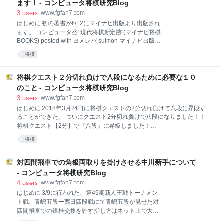
タップダイス氏をはじめとしたアマチュア間や振り飛
ます！ - コンピュータ将棋研究Blog
車党のプロ間で指されてきた。 最近ではプロ公式戦や
3
users
www.fgfan7.com
コンピュータ同士の対局でトマホークを見ることも増
はじめに 初の著書が6/12にマイナビ出版より出版され
え、徐々に市民権を得てきているように感じている。
ます。 コンピュータ発! 現代将棋新定跡 (マイナビ将棋
今回の記事ではその「トマホーク」の破壊力のある攻
BOOKS) posted with ヨメレバ suimon マイナビ出版
め筋を見ていきたいと思う。 はじめに トマホークの実
2018-06-12 Amazon Kindle 楽天ブックス コンピュー
将棋
戦例 序盤戦 中盤戦 終盤戦 ノーマル三間飛車「トマホ
タ発！現代将棋新定跡【棋譜ファイル付き】 ※将棋情
ーク」のまとめ 参考棋譜 参考書籍 スポンサーリンク
報局から購入すると特典付きです。 （その内容に関し
トマホークの実戦例 動く将棋盤は以下のリンクから
てはこの記事の最後に説明します。） 本記事では本書
将棋クエスト２分切れ負けで八段になるために必要な１０
https://shogi.io/kifus/2167
がどのような構成になっているか等を説明します。
のこと - コンピュータ将棋研究Blog
「コンピュータ発！現代将棋新定跡」は４つの章で構
3
users
www.fgfan7.com
成 今回の本は企画段階では６つの章で構成でしたが、
はじめに 2018年3月24日に将棋クエストの2分切れ負けで八段に昇段す
ひとつひとつの章の内容を充実させるために最終的に
ることができた。 ついにクエスト2分切れ負けで八段になりました！！
４つの章での構成になりました。 どれも今までこのブ
将棋クエスト【2分】で『八段』に昇級しました！
ログで取りあげてきた戦法・作戦ですが、その内容を
https://t.co/o9nIA9bYvj #将棋クエスト #ShogiQuest
大幅に加筆・修正して内容をパワーアップさせていま
将棋
pic.twitter.com/UVksQULSYY— suimon (@floodgate_fan) 2018年3月23
す。 第１章 角換わり▲４五桂 角換わりの将棋で▲
日 昇段ペースは以下の通り。 将棋クエスト2分切れ負けの昇段の歩み 六
段 2015/09/21https://t.co/Wu8O1VTuch 七段
対四間飛車での角銀両取りを掛けさせる中川新手について
2016/08/08https://t.co/WaBIVIaABD 八段
- コンピュータ将棋研究Blog
2018/03/23https://t.co/xT9utubkGB— suimon (@floodgate_fan) 2018年3
4
users
www.fgfan7.com
月24日 六段→七段に約11ヶ月、七段→八段に約1
はじめに 3/9に行われた、第49期新人王戦トーナメン
ト戦、青嶋五段ー西田四段戦にて青嶋五段が見せた対
四間飛車での銀桂交換を許す指し方はネット上で大き
な反響があった。 この指し方は中川大輔八段が得意と