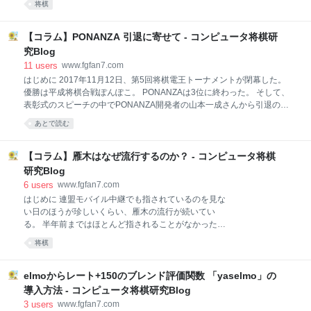
将棋
していたという。 以下、将棋世界2005年2月号に掲載
された「盤上のトリビア」山岸浩史 記 での説明を
引用する。 手数＝27 ▲３七桂 まで 後手：後手 後手：
【コラム】PONANZA 引退に寄せて - コンピュータ将棋研
後手 後手の持駒：なし ９ ８ ７ ６ ５ ４ ３ ２ １ +------
究Blog
---------------------+ |v香v桂 ・ ・ ・v金v銀v桂 ・|一 | ・v
11
users
www.fgfan7.com
飛 ・ ・v金 ・ ・v玉v香|二 |v歩 ・ ・v歩v銀v歩v角v歩v
はじめに 2017年11月12日、第5回将棋電王トーナメントが閉幕した。
歩|三 | ・ ・v歩 ・v歩 ・v歩 ・ ・|四 | ・v歩 ・ ・ ・ ・
優勝は平成将棋合戦ぽんぽこ。 PONANZAは3位に終わった。 そして、
・ ・ 歩|五 | ・ ・ 歩 歩 ・ 歩 歩 ・ ・|六 | 歩 歩 角 銀 歩
表彰式のスピーチの中でPONANZA開発者の山本一成さんから引退の意
・ 桂 歩 ・|七 | ・ ・
向が発表された。 Ponanzaもこれで引退ですね。 いろいろ手伝ってく
あとで読む
れてありがとう。 @ak11 と @cute_na_piglets — 山本一成@Ponanza
(@issei_y) 2017年11月12日 私はコンピュータ将棋にのめり込んでから
今までPONANZAの指す将棋を追い続けてきたので、この件はとても大
【コラム】雁木はなぜ流行するのか？ - コンピュータ将棋
きな出来事だった。 山本さんの発言等からある程度予期はしていたもの
研究Blog
の、実際PONANZAが引退するとなると寂しい面がある。 今回の記事で
6
users
www.fgfan7.com
はPONANZAに対する私の想いを文章にして表していきたいと思う。 序
はじめに 連盟モバイル中継でも指されているのを見な
盤の可能性 山本さんは学生時代に指し将棋の強豪として活躍し
い日のほうが珍しいくらい、雁木の流行が続いてい
る。 半年前まではほとんど指されることがなかったの
になぜここまで流行するようになったのだろうか。 今
将棋
回の記事ではその疑問に対して私なりの解釈で考察し
ていきたいと思う。 はじめに 雁木の歴史 従来の雁木
の駒組み 新型雁木の駒組み まとめ なぜ雁木は流行す
elmoからレート+150のブレンド評価関数 「yaselmo」の
るのか 雁木の歴史 雁木戦法は江戸時代の初め、在野の
導入方法 - コンピュータ将棋研究Blog
棋客・檜垣是安が対居飛車用に編み出した指し方で、
3
users
www.fgfan7.com