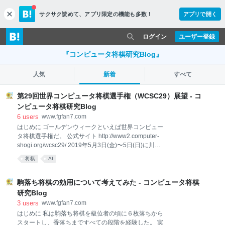
サクサク読めて、
アプリ限定の機能も多数！
アプリで開く
c
l
o
ログイン
ユーザー登録
s
e
『コンピュータ将棋研究Blog』
人気
新着
すべて
第29回世界コンピュータ将棋選手権（WCSC29）展望 - コ
ンピュータ将棋研究Blog
6
users
www.fgfan7.com
はじめに ゴールデンウィークといえば世界コンピュー
タ将棋選手権だ。 公式サイト http://www2.computer-
shogi.org/wcsc29/ 2019年5月3日(金)〜5日(日)に川崎
市産業振興会館で行われる。 今年はドワンゴ賞 : 優
将棋
AI
勝・2位・3位に賞金を授与(総額200万円)という高額
の賞金が出ることも話題になっている。 今回の記事で
は参加チームのアピール文書を見ての大会の展望を書
駒落ち将棋の効用について考えてみた - コンピュータ将棋
いていきたいと思う。 はじめに 大会参加は６０チーム
研究Blog
Kristallweizen PAL Apery 名人コブラ 狸王 大合神クジ
3
users
www.fgfan7.com
ラちゃん Qhapaq di molto (QDM) HoneyWaffle 大将軍
はじめに 私は駒落ち将棋を級位者の頃に６枚落ちから
たこっと nozomi elmo Novice やねうら王 水匠 まとめ
スタートし、香落ちまですべての段階を経験した。 実