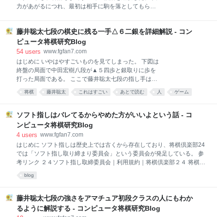
スポンサーリンク 大会参加は６０チーム 大会参加チー
力があがるにつれ、最初は相手に駒を落としてもらっ
ムは６０チームで前回の５６チームから微増した。 前
ていたのが自分が駒を落とすことも増えてきた。 今で
回
は対人戦での駒落ち戦と言えば自分が駒を落とすこと
藤井聡太七段の棋史に残る一手△６二銀を詳細解説 - コン
だけとなった。 ただ、最新のソフトはかなり強くなっ
たので駒を落としてもらって指すこともある。 参考記
ピュータ将棋研究Blog
事 www.fgfan7.com 最新ソフトとは飛車落ちでは勝ち
54
users
www.fgfan7.com
にくく、２枚落ちなら勝てるといった手合い差だ。 今
はじめに いやはやすごいものを見てしまった。 下図は
回の記事では駒落ち将棋にスポットを当ててその効用
終盤の局面で中田宏樹八段が▲５四歩と銀取りに歩を
を考えてみたいと思う。 はじめに 下手（駒を落とされ
打った局面である。 ここで藤井聡太七段の指し手は△
る側）の効用 指導対局で適切な手合いで指すことがで
６二銀！（下図）。 なんと龍が利いているところに銀
将棋
藤井聡太
これはすごい
あとで読む
人
ゲーム
きる 上手（駒を落とす側）の効用 不利な局面での粘り
を引いたのである。 実戦は両者一分将棋となっている
方を学ぶことができる 駒落ち将棋の効用のまとめ スポ
中、中田八段は▲同龍と銀を取った。 以下、△６八龍
ンサーリンク 下手（駒を落とされる側）の効用 まずは
▲同 玉 △６七香 ▲５七玉 △５六歩▲同 玉 △４五
ソフト指しはバレてるからやめた方がいいよという話 - コ
下手側の効用を考えてみる。 指導対
金（投了図） まで110手で藤井聡太七段の勝ちとなっ
ンピュータ将棋研究Blog
たのだ。 投了図以下は、▲５七玉△３九角▲４八歩△
4
users
www.fgfan7.com
同角成▲同銀△５六歩▲４七玉△３五桂▲３七玉△２
はじめに ソフト指しは歴史上では古くから存在しており、将棋倶楽部24
七馬（参考図）までの詰みとなる。 駒余りなしの詰み
では「ソフト指し取り締まり委員会」という委員会が発足している。 参
でまさに驚愕の手順である。 本記事ではこの最終盤に
考リンク ２４ソフト指し取締委員会｜利用規約｜将棋倶楽部２４ 将棋ク
スポットを当てて、本譜で現れなかった手順も含めて
エストでは２分切れ負けで一定のレートに到達しないと１０分切れ負
詳細解説をしていきたい。 はじめに 棋史に残る一手△
blog
け、５分切れ負けで2200点以上の人はそれ以上１０分切れ負け、５分切
６二銀の意図 詰み手順の詳細 他のプロ棋士からも称賛
れ負けのルールで指せないようになっている。 参考ツイート そういえば
の声 藤井聡太七段の棋史に残る一手△６二銀
今朝から将棋クエストの2分切れ負け以外のレーティング2200以上の人
藤井聡太七段の強さをアマチュア初段クラスの人にもわか
は2分切れ負けでのレーティング基準を満たさないと対局出来なくなっ
るように解説する - コンピュータ将棋研究Blog
てます。 — 棚瀬 寧🙈TANASE Yasushi (@tanaseY) June 16, 2016 今回