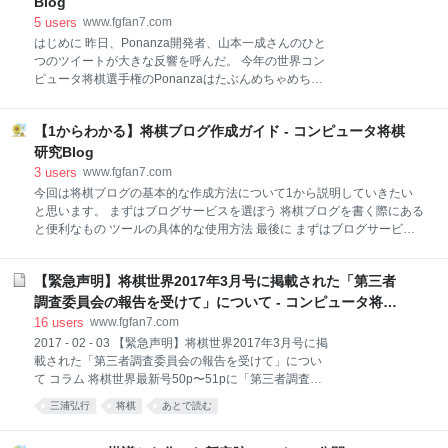
Blog
増田 康宏 マイナビ出版 2017-06-14 Amazon Kindle 楽
5
users
www.fgfan7.com
天ブックス そしてアマチュア将棋ファンでもこの戦法
はじめに 昨日、Ponanza開発者、山本一成さんのひと
を採用する方が増えてきたが、まだまだ情報が少なく
つのツイートが大きな反響を呼んだ。 今年の世界コン
指し方が難しいという話も聞く。 今回からシリーズも
ピュータ将棋選手権のPonanzaはたぶんめちゃめちゃ
のとして、この対振り銀冠穴熊システム（左美濃→銀
強いことになる。過去現在、そして下手したら今後数
冠→銀冠穴熊）についてコンピュータ将棋の実戦から
年の未来までも含めて史上最強の将棋プログラムにな
その指しこなす急所を
【1からわかる】将棋ブログ作成ガイド - コンピュータ将棋
るかもしれない。 — 山本一成@Ponanza電王
(@issei_y) 2017年3月29日 コンピュータ将棋はこれま
研究Blog
でにも様々な技術的なブレイクスルーがあり進歩し続
3
users
www.fgfan7.com
けてきた。 yaneuraou.yaneu.com ポイド 2016年7月
今回は将棋ブログの基本的な作成方法について1から説明していきたい
22日 10:09 より: 本記事は今年のコンピュータ将棋の
と思います。 まずはブログサービスを選ぼう 将棋ブログを書く際にある
トレンドみたいな感じがするんですが、ここ数年の伸
と便利なもの ツールの具体的な使用方法 最後に まずはブログサービス
びの理由とかも含まれているんですか？ 返信 ↓ やねう
を選ぼう 私ははてなブログを利用していますが、今のところ特に不満は
らお 2016年7月22日 10:35 より: Ponanzaチームだけ
ありません。 無料ブログでは1番いいと思っています。 参考記事 しか
本記事の内容を1,2年早くやってますね。それ以外の上
【緊急声明】将棋世界2017年3月号に掲載された「第三者
し、livedoorブログも評判は悪くないです。 そして、初めから自由にブ
位チームは、ほと
ログを作り込みたい人はWordPressがいいでしょう。 （無料ブログはそ
調査委員会の報告を受けて」について - コンピュータ将棋
れぞれある程度制限があります） 将棋ブログを書く際にあると便利なも
研究Blog
16
users
www.fgfan7.com
の 個人的にはこれらは必需品です。 「局面図の作成に」 ・局面図作成
2017 - 02 - 03 【緊急声明】将棋世界2017年3月号に掲
局面図作成 ・狼将棋さんのSVG形式の局面図
載された「第三者調査委員会の報告を受けて」につい
http://www.geocities.jp/ookami_maasa/shogizumen ・棋泉 for Win 棋泉
て コラム 将棋世界最新号50p〜51pに「第三者調査委
for W
員会の報告を受けて」という題名で日本将棋連盟常務
三浦弘行
将棋
あとで読む
会名義による文章が掲載された。 将棋世界 2017年3月
号 出版社/メーカー: マイナビ出版 発売日: 2017/02/03