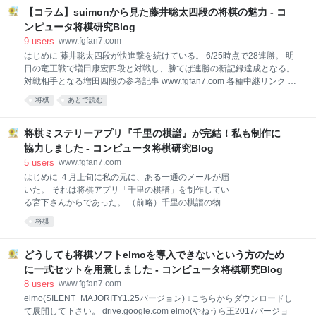
年7月8日 いろいろ話を聞いてると、elmo+100の評価関数は相当強いみ
【コラム】suimonから見た藤井聡太四段の将棋の魅力 - コ
たいです。 序盤の指し手や評価値の出し方も興味深いですね。—
ンピュータ将棋研究Blog
suimon (@floodgate_fan) 2017年7月8日 新しいもの好きな性分もあり、
9
users
www.fgfan7.com
さっそくこのブレンド評価関数をダウンロードし、検討に利用しはじめ
はじめに 藤井聡太四段が快進撃を続けている。 6/25時点で28連勝。 明
た。 そし
日の竜王戦で増田康宏四段と対戦し、勝てば連勝の新記録達成となる。
対戦相手となる増田四段の参考記事 www.fgfan7.com 各種中継リンク ↓
パソコン TOPページ｜竜王戦中継 ↓スマホアプリ（iOS、Android） 将棋
将棋
あとで読む
連盟ライブ中継｜日本将棋連盟 ↓動画中継 史上最多連勝記録更新なる
か!?第30期竜王戦 決勝トーナメント 増田康宏四段 vs 藤井聡太四段 -
2017/06/26 10:00開始 - ニコニコ生放送 【生放送】第30期 竜王戦決勝ト
将棋ミステリーアプリ『千里の棋譜』が完結！私も制作に
ーナメント 増田康宏四段 対 藤井聡太四段 | AbemaTV（アベマTV） 将棋
協力しました - コンピュータ将棋研究Blog
プレミアム - 生中継｜囲碁・将棋チャンネルホームページ ＋＋＋＋＋＋
5
users
www.fgfan7.com
＋＋＋＋＋＋＋＋＋＋＋＋＋＋＋＋＋＋＋＋＋＋＋＋＋＋＋＋ 今回、コ
はじめに ４月上旬に私の元に、ある一通のメールが届
ラムとして私から見た藤井聡太四段の将棋の魅力
いた。 それは将棋アプリ「千里の棋譜」を制作してい
る宮下さんからであった。 （前略）千里の棋譜の物語
作成上で条件に合った棋譜を探しており、そこで特に
将棋
コンピュータ将棋の棋譜に詳しいsuimonさんにアドバ
イスをいただけないかと思った次第です。（以下略）
その条件に見合った棋譜ならfloodgateの棋譜で、いく
どうしても将棋ソフトelmoを導入できないという方のため
つか提示できると思います。 アプリの「完結編」で物
に一式セットを用意しました - コンピュータ将棋研究Blog
語の名人VS最強AIの対局での棋譜に関してアドバイス
8
users
www.fgfan7.com
が欲しいという趣旨で、私のブログを見てメールを送
elmo(SILENT_MAJORITY1.25バージョン) ↓こちらからダウンロードし
ってくださったのだった。 その時「おもしろい内容だ
て展開して下さい。 drive.google.com elmo(やねうら王2017バージョ