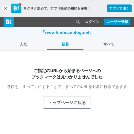
サクサク読めて、
アプリ限定の機能も多数！
アプリで開く
c
l
o
ログイン
ユーザー登録
s
e
『www.findmanblog.net』
人気
新着
すべて
ご指定のURLから始まるページへの
ブックマークは見つかりませんでした
条件を「すべて」にすることで、
すべてのURLを対象に検索できます
トップページに戻る