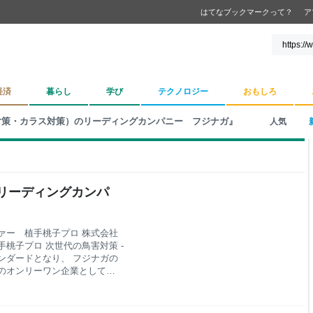
はてなブックマークって？
ア
経済
暮らし
学び
テクノロジー
おもしろ
対策・カラス対策）のリーディングカンパニー フジナガ』
人気
リーディングカンパ
ァー 植手桃子プロ 株式会社
桃子プロ 次世代の鳥害対策 -
トスタンダードとなり、 フジナガの
のオンリーワン企業として
す。 お知らせ 【速報】タイ
する調印式実施のお知らせ