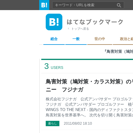
トップへ戻る
総合
一般
世の中
政治と
『鳥害対策（鳩
3
USERS
鳥害対策（鳩対策・カラス対策）の
ニー フジナガ
株式会社フジナガ 公式アンバサダー プロゴルフ
フジナガ 公式アンバサダー プロゴルファー 植手
WINGS TO THE NEXT - 国内のディファク
鳥害対策を世界基準へ。 次代を切り開く鳥害対策
人、鳥が共生できる豊かな環境創造を追求していま
2011/08/02 18:10
暮らし
現地法人「FUJINAGA THAILAND」設立に関