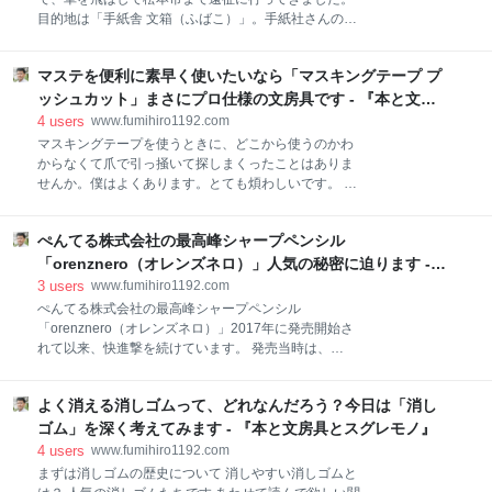
ていたら、その感覚は衰える。空腹に耐え、睡眠をと
目的地は「手紙舎 文箱（ふばこ）」。手紙社さんの系
り、体にいいものを少しだけ食べる生活を続けるだけ
列店です。なんと温泉街の真ん中にあるという噂です
で、その衰えていた感覚たちは一斉に目を覚ましま
ので、楽しみです。 この店舗は、2022年7月に長野県
す。自分の力だけでやってみてくださいね。くれぐれ
マステを便利に素早く使いたいなら「マスキングテープ プ
松本市街から車で約20分の温泉街である浅間温泉にオ
も周囲を巻き込まないように。 今日はノイズが気にな
ープンしました。こんなところに手紙社の系列店が出
ッシュカット」まさにプロ仕様の文房具です - 『本と文房
る人に「集中耳栓」を紹介します。 サブブログに書い
来るなんてすごいなぁと思っていましたので、行って
具とスグレモノ』
4
users
www.fumihiro1192.com
た渾身の記事 news.y
みました。自宅から車で４時間でした。 この建物が30
マスキングテープを使うときに、どこから使うのかわ
年前、銀行として使われていたそうです。１階は雑貨
からなくて爪で引っ掻いて探しまくったことはありま
と喫茶に、２階は100種類以上ある手紙社オリジナル
せんか。僕はよくあります。とても煩わしいです。 そ
のペーパー等が並ぶ紙マルシェに、また今も存在する
ういうイライラを排除してくれるのが、ニチバン株式
「金庫室」には古書と古道具が並んでいます。空気感
会社から出ている「マスキングテープ プッシュカッ
はすごかったです。 浅間温泉の宿泊者がお土産を買い
ぺんてる株式会社の最高峰シャープペンシル
ト」です。これは本当に便利な文房具です。 行きつけ
に立ち寄ったり、地元の人々が松本市街から少し足を
の文房具屋さんの店員さんのエプロンのポケットにも
「orenznero（オレンズネロ）」人気の秘密に迫ります -
伸ばし紙雑貨を楽しみながら喫茶で一息ついたりと、
入っていました。そんなプロの方でも愛用してしまう
『本と文房具とスグレモノ』
3
users
www.fumihiro1192.com
いつ訪れても癒
くらいの道具なのです。是非、使ってみて下さい。 サ
ぺんてる株式会社の最高峰シャープペンシル
ブブログに書いた渾身の記事 news.yahoo.co.jp 欲しい
「orenznero（オレンズネロ）」2017年に発売開始さ
方は、こちらから ニチバン マスキングテープ プッシ
れて以来、快進撃を続けています。 発売当時は、
ュカット 15mm×17.5m MT-15P ニチバン(Nichiban)
3,000円という価格設定に圧倒されました。当時使っ
Amazon ニチバン マスキング プッシュカット ツメカ
ていたシャープペンシルに比べて、あまりに高額だっ
エ MT15PS ブルー ニチバン(Nichiban) Amazon 実
よく消える消しゴムって、どれなんだろう？今日は「消し
たからです。 しかしながら、2023年の現在となって
は、両面テープ版も出ています。そちら
は、このくらいの価格設定は普通になってしまいまし
ゴム」を深く考えてみます - 『本と文房具とスグレモノ』
たね。時代の流れの速さを感じます。 売れに売れたシ
4
users
www.fumihiro1192.com
ャープペンです 発売と同時に超品薄状態に追い込まれ
まずは消しゴムの歴史について 消しやすい消しゴムと
たこの筆記具。僕が普通にお店で買えるようになるま