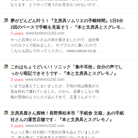
猪口フミヒロ（文房具ブログ「本と文房具とスグレモ
なります。どうやって使うのか見当もつかないのです
ノ」運営） サブブログに書いた渾身の記事
が、とっても刺激的なスタイルをしているので、何と
news.yahoo.co.jp 今年は久しぶりにお年玉を渡しまし
か使いこなせるところまで行きたいです。 そもそも計
た とても久しぶりに姪っ子に会いました。すでに、大
夢がどんどん叶う！『文房具ソムリエの手帳時間』1日5分
算尺を使った事ないです 計算尺って、なに？ 計算して
学4年生ということで、就職も決まっているようで
みましょう！ あわせて読んで欲しい僕の文房具ブログ
2回のペースで手帳を見返そう - 『本と文房具とスグレモ
す。最後のタイミングということで、お年玉を渡しま
そもそも計算尺を使った事ないです 僕は「計算尺（け
ノ』
3
users
www.fumihiro1192.com
した。と
いさんじゃく）」を使ったことがありません。読者の
やっと石津ヒロシさんの本が届きましたので、会社帰
皆さんも、ほとんどの方が知りませんよね。会社に入
りのカフェで読みました。 サブブログに書いたので、
った時に、僕の上司が使っていて、昔の人は電卓も使
こちらも読んでやってください。 news.yahoo.co.jp 僕
わずにこんな道具で計算していたのかと驚いた記憶が
も石津さんに会いたかったので、文房具イベントに出
あります。 電卓が驚異的なスピードで普及しましたか
かけていって挨拶させていただきました。ほんとうに
ら、この道具にゆっくりと触れ合っている暇さえあり
これはちょうどいい！ソニック「集中耳栓」自分の声でし
フレンドリーな方ですぐに仲良くなれました。時々し
ませんでしたよね。今でも時々電卓は使います。スマ
かお会いできませんが、またゆっくりお茶でもしたい
っかり暗記できそうです - 『本と文房具とスグレモノ』
ホにも電卓機能がついてます。もう電卓なしでは簡単
ですね。 僕はついこの間、文房具なんて死滅しますと
3
users
www.fumihiro1192.com
な計算すら出来ない
いうプレゼンをやってきたばかりです。 でも、心の中
いまでは衰えてしまいましたが、子供の頃は嗅覚が人
に僕が生きている間は安泰だなぁと思っている自分も
並み外れて優れていました。だから、必要としない情
いたりします。僕の世界から文房具がなくなったら困
報が雪崩のように入り込んできて、正直うんざりでし
るので、この平和な世界がいつまでも続くように願っ
た。40歳を過ぎたあたりで体調を壊し、普通の人以下
ています。手帳好きの人もたくさんいますので、ぜひ
になったので、良かったと思っています。 視覚、聴
この本を読んでください。 この本はアマゾンでも買え
文房具屋さん探検！長野県松本市「手紙舎 文箱」あの手紙
覚、臭覚、味覚、触覚、人の感覚は実にデリケートな
ます 文房具ソムリエの手帳時間 作者:石津ヒロシ 秀和
のです。この感覚のおかげと恐怖を感じる神経とで生
社さんの運営店舗です - 『本と文房具とスグレモノ』
システム Amazon トメ・ハネ・ハライがで
き残り、繁栄してきたことは間違いない。この生命線
3
users
www.fumihiro1192.com
ともいえる感覚を、僕たちは磨き上げなくてはならな
ちょっと寒い日が続いて気分が落ち込んでいましたの
いのです。ここだけは譲れませんね。 流されて生活し
で、車を飛ばして松本市まで遠征に行ってきました。