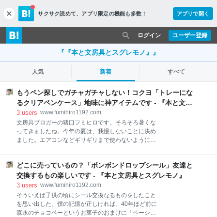
サクサク読めて、
アプリ限定の機能も多数！
アプリで開く
c
l
o
ログイン
ユーザー登録
s
e
『『本と文房具とスグレモノ』』
人気
新着
すべて
もうペン探しでガチャガチャしない！コクヨ「トレーにな
るクリアペンケース」地味に神アイテムです - 『本と文房
具とスグレモノ』
3
users
www.fumihiro1192.com
文房具ブロガーの猪口フミヒロです。そろそろ暑くな
ってきましたね。今年の夏は、我慢しないことに決め
ました。エアコンなどギリギリまで使わないようにし
ていたのです。なんとなく体が弱っていってしまうよ
うな気がして。でも、我慢は禁物です。 心が苦痛に感
どこに売っているの？「ボンボンドロップシール」友達と
じることは、極力避けましょう。それは悩むと同じく
らいのインパクトがあります。健全に生活していくた
交換するもの楽しいです - 『本と文房具とスグレモノ』
めにも、心がけたいものです。みなさん、我慢しない
3
users
www.fumihiro1192.com
でくださいね。そして、みんなで今年の夏も乗り越え
そういえば子供の頃にシール交換なるものをしたこと
ましょうよ。 ここから文房具ブログです さて、本題の
を思い出した。僕の記憶が正しければ、40年ほど前に
文房具紹介に入っていきましょう。僕は最初と最後の
森永のチョコベーというお菓子のおまけに「ベーシー