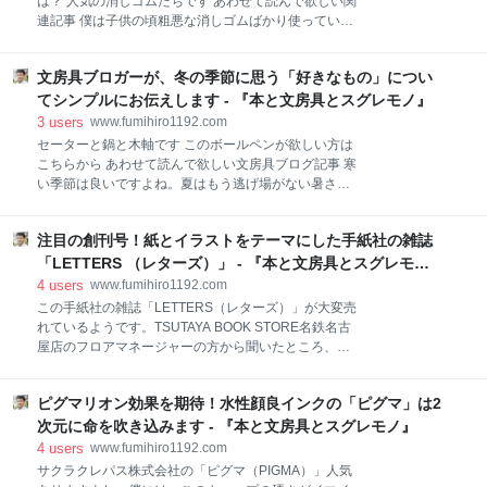
は？ 人気の消しゴムたちです あわせて読んで欲しい関
で、1年以上かかったはずです。 何とか手に入れた
連記事 僕は子供の頃粗悪な消しゴムばかり使っていま
い、書いてみたいと思っていましたが、なかなか僕の
した。全く文房具にも興味はなく、書くことが出来れ
ところにまで届かなかったんですよね。 購入できた時
ば良い、消すことが出来れば良い、という感じで文房
には、嬉しかったことを覚えています。普通に店頭で
文房具ブロガーが、冬の季節に思う「好きなもの」につい
具も全く大事にしていませんでした。もちろん、勉強
購入できたのです。今なら、もっと普通に買えるでし
も出来ませんでした。 今考えると、学校に行って勉強
てシンプルにお伝えします - 『本と文房具とスグレモノ』
ょう。 このシャープペンの代表機能です ペン先に装備
するということに何の意味があるのかよくわかりませ
3
users
www.fumihiro1192.com
されているガ
ん。たくさん人がいる中で揉まれて協調性を磨くのが
セーターと鍋と木軸です このボールペンが欲しい方は
目的だったのかも知れないです。好きな勉強は自宅で
こちらから あわせて読んで欲しい文房具ブログ記事 寒
集中してやった方が効果が大きいです。 さらに今時の
い季節は良いですよね。夏はもう逃げ場がない暑さ
AIなどを使えば何でも答えてくれます。これからは入
で、追い詰められる思いがするのですが、冬は至る所
学試験などなくなって、人工知能がこのプロジェクト
に避難所があります。まず、朝は布団の中から出なけ
のメンバーを選任してくれるようになると思います。
注目の創刊号！紙とイラストをテーマにした手紙社の雑誌
れば良いのです。今日は冬に好きなものを書いていき
受験勉強も大学の講義も無駄なものはどんどんなくな
ますね。 セーターと鍋と木軸です 僕はセーターが大好
「LETTERS （レターズ）」 - 『本と文房具とスグレモ
ります。 楽しみで明るい未来が、うっすらと見えてき
きです。暖かくて着やすいですよね。強風には弱いで
ノ』
4
users
www.fumihiro1192.com
ているような気が
すが、冬場の防寒着としては最高だと思います。ちょ
この手紙社の雑誌「LETTERS（レターズ）」が大変売
っとしたご縁で羊毛加工に興味がわいたので、今年の
れているようです。TSUTAYA BOOK STORE名鉄名古
冬は羊毛セーターにチャレンジしてみたいと思いま
屋店のフロアマネージャーの方から聞いたところ、も
す。 そしてこの季節は鍋ですよね。僕はすき焼きが大
う３０冊以上売れました。こんなに売れるなんて予想
好物です。夏生まれであるにもかかわらず毎年誕生日
していませんでしたとのことです。 いやいや、手紙社
は好きなものを食べて良いと母親に言われていたの
ピグマリオン効果を期待！水性顔良インクの「ピグマ」は2
さんは知名度高いですから。 創刊号も面白かったで
で、すき焼きをリクエストしていました。寒い季節に
す。これからも買って読みますよ。 サブブログに書い
次元に命を吹き込みます - 『本と文房具とスグレモノ』
いただくすき焼きは最高です。 最後は、木軸のボール
た渾身の記事 news.yahoo.co.jp 【保存版】手紙社の雑
4
users
www.fumihiro1192.com
ペン。プラスチック軸や金
誌「LETTERS（レターズ）」創刊！自分で作る可愛い
サクラクレパス株式会社の「ピグマ（PIGMA）」人気
手帳構成のヒントが満載です（猪口フミヒロ） - エキ