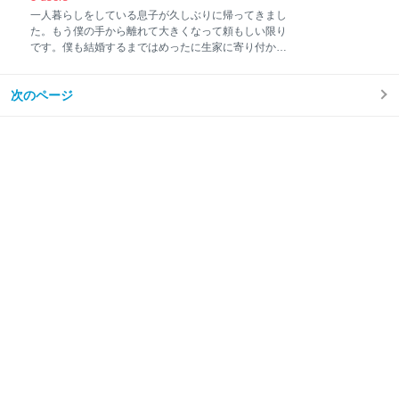
を発足して、色々な文房具ついての知見を深めていく
一人暮らしをしている息子が久しぶりに帰ってきまし
うちにわかったことも多いです。 そんな僕が無印良品
た。もう僕の手から離れて大きくなって頼もしい限り
の「左ききでも使いやすいカッター」を見逃しても良
です。僕も結婚するまではめったに生家に寄り付かな
いのでしょうか。意外にも安く売られていてビックリ
かったので、両親たちには寂しい思いをさせたと思い
したことも相まって即購入。今日は、そんな大胆なネ
ます。その思いを今自分が味わってます。 僕には三人
ーミングをしてきたこの商品をしっかりと検証してみ
次のページ
子供がいて、長男、長女、次女というラインアップで
ましょう。 サブブログに書いた渾身の記事
す。 長女、次女は時々帰ってきて、人間ってこんなに
creators.yahoo.co.jp 【無印良品】左ききでも使いやす
喋るんだと思い知らされるくらいに喋るのでうんざり
いカッター
します。でも、長男は口数も少なくて、一言一言がず
しりと効きます。まるでボクサーのボディブローのよ
うに次の日までダメージが残るときすらあります。 そ
の無口な息子が「はさみが欲しい」と言い出したので
2本あげました。 一本めは「ツイッギー」です 一本目
は、おすすめの携帯用はさみ「ツイッギー」です。こ
のハサミは実に便利です。ペンケースにぴったりとフ
ィットして持ち運び便利です。チタンコートにベルヌ
ーイカーブ刃採用で、使