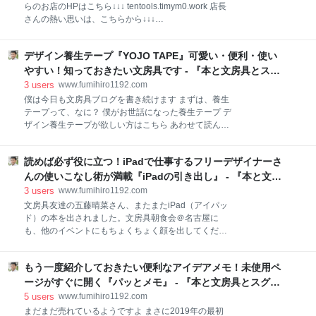
頃価格。今日から使うようにします。この色合い、僕
らのお店のHPはこちら↓↓↓ tentools.timym0.work 店長
の金運をさらに上げてくれること間違いなしです。ち
さんの熱い思いは、こちらから↓↓↓
ょっと使い込んだらオイルを塗ってみようと思いま
tentools.timym0.work コンセプトがしっかりしている
す。 そのワークショップ、宣伝ブログを書いてますの
から、お店の雰囲気もとても快適。文房具朝食会＠名
で紹介します。 www.fumihiro1192.com この財布が今
デザイン養生テープ『YOJO TAPE』可愛い・便利・使い
古屋の仲間に「九州に行ったら是非！」と、勧められ
まで使い続けてきたアシュフォードです。神戸ペンシ
ていて、いかなくちゃと思っていたお店に行けて良か
やすい！知っておきたい文房具です - 『本と文房具とスグ
ョーで購入しました。めちゃめちゃ安か
ったです。 福岡駅からタクシーで15分ほど。タクシー
レモノ』
3
users
www.fumihiro1192.com
の運転手さんに「15分で買い物して帰ってくるから、
僕は今日も文房具ブログを書き続けます まずは、養生
ここで待ってて」とお願いしたら快く了解してくださ
テープって、なに？ 僕がお世話になった養生テープ デ
いました。時間通りに、撮影と買い物、そして店主さ
ザイン養生テープが欲しい方はこちら あわせて読んで
んと会話を楽しんで帰途につきました。 入り口はこち
欲しい関連記事 僕は今日も文房具ブログを書き続けま
ら、マンションの１階にあります。 文房具とコーヒ
す そんな風に藤井聡太くんが熱戦を繰り広げているに
ー。なんとも素敵なキャッチフレーズです。 店内撮影
読めば必ず役に立つ！iPadで仕事するフリーデザイナーさ
もかかわらず、今日も僕は文房具ブログを書き続けま
の了解をいただいて、撮影開始。ビリビリくる文房具
す。こんなことをしていて良いのだろうか？という気
んの使いこなし術が満載『iPadの引き出し』 - 『本と文房
ばかりです。 僕自身、学生の頃
持ちは微塵（みじん）もありませんので、読者のみな
具とスグレモノ』
3
users
www.fumihiro1192.com
さんご安心ください。 僕は僕の今できる最高のことを
文房具友達の五藤晴菜さん、またまたiPad（アイパッ
やっていれば、それで良いのです。 藤井聡太君は将棋
ド）の本を出されました。文房具朝食会＠名古屋に
の世界で、小川哲さんは直木賞作家として、そして僕
も、他のイベントにもちょくちょく顔を出してくださ
は文房具ブロガーとして活躍できる世界で最高のパフ
るのでありがたいです。僕も今回の本も全力で応援し
ォーマンスを残せば良いのです。僕が活躍していると
ますよ。 僕はいつもMacBook Airを持ち歩いていま
いう証拠は何もありませんが。 先日、会社を定時で上
もう一度紹介しておきたい便利なアイデアメモ！未使用ペ
す。結構、大きめのリュックを背負って移動している
がってペンズアレイタケウチさんに行ってきました。
ので友達に「登山家？」と笑われています。僕のよう
ージがすぐに開く『パッとメモ』 - 『本と文房具とスグレ
目的は『YOJO TAPE』（デザイン養生テープ）の写真
な人間がiPadに移行すれば、もう少しスマートに作業
モノ』
5
users
www.fumihiro1192.com
を撮ら
が出来るんでしょうね。 作業といっても文房具ブログ
まだまだ売れているようですよ まさに2019年の最初