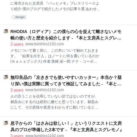
を書いているだけなんです。それなら、iPadで十分で
に発売された文房具 『パッとメモ』プレスリリースよ
しょ？そんなエッセンスが詰まった本になっていま
り紹介 僕のブログで紹介したメモの記事５選 あわせて
す。iPadを使っている人、興味がある人、これから使
読んでいただきたい関連記事記事 まだまだ売れている
design
いたいと思っている人におすすめしたい本です。 この
ようですよ 2019年発売開始の、株式会社デザインフ
本が欲しい方は、こちらから Amazonで予約できま
ィルミドリカンパニーの『パッとメモ』まだまだ売れ
す。紙媒体の本も同時に6月29日から発売開始です。
ているようです。文房具売り場で見て、懐かしく思っ
RHODIA（ロディア）この僕らの心を捉えて離さないメモ
iPadの引き出し あらゆる場面で役に立つ活用
て、再度ブログに書いてみようと思いました。なかな
帳の使い方と歴史を紹介します - 『本と文房具とスグレモ
かのアイデア商品なので、大事にしたいです。 側面を
ノ』
3
users
www.fumihiro1192.com
糊つけして固定した状態で使い出せば、未使用の部分
メモについて書く前に、この本について触れておきま
は固定されたままなのでいつも最新ページがパッと開
す。 「結果を出す人」はノートに何を書いているのか
けるというこのアイデアは素晴らしいと思います。使
(Ｎａｎａブックス) 作者:美崎 栄一郎 ナナ・コーポレ
用済みの部分を束ねたりしているのに、ここ気がつき
ート・コミュニケーション Amazon この本は、美崎栄
ませんでした。 こういうところに気がついて商品化す
一郎さんの書いた『「結果を出す人」はノートに何を
るところが抜け目ない文房具業界の生き馬の目を抜く
無印良品の「左ききでも使いやすいカッター」本当か？疑
書いているのか』というビジネス本です。元々、本を
という厳しさなんでしょうけどね。見れば見るほど素
読むのは好きだったのですがビジネス本は読みません
り深い僕は実際に買ってきて検証してみました - 『本と文
晴らしいアイ
でした。そんな僕を変えてくれた本です。 あまりに衝
房具とスグレモノ』
3
users
www.fumihiro1192.com
撃を受けて、大阪まで本人に会いに行きました。偶然
人の言うことを信用していない訳ではないのですが、
ですが、セミナー会場の隣の神社の境内でTwitterのタ
鵜呑みにするのは絶対に嫌だと思っています。鵜呑み
イムラインと格闘する美崎さんを見つけて、挨拶させ
にして、その意味や真意をわからずに動いていると、
ていただきました。この本をきっかけにノートとメモ
必ず壁が出現して、それが乗り越えられないように出
は大事にしています。 サブブログに書いた渾身の記事
来ているのです。これはこの世の真理です。 僕はずっ
creators.yahoo.co.jp 自分に合ったメモ帳を見つけた
息子からの「はさみは欲しい！」というリクエストに文房
と右ききとして生きてきましたので、左ききの人たち
い！おすすめは「RHODIA（ロディア）」豊富なサイ
はハサミが使いにくいと言っている意味がわかりませ
具のプロが準備した2本です - 『本と文房具とスグレモノ』
ズ感でピッタリきます
んでした。でも、文房具朝食会＠名古屋というコミュ
3
users
www.fumihiro1192.com