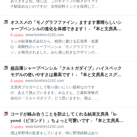
ありますよね。僕には、このキャップの硬さがイマイ
スパート - Yahoo!ニュース こちらの記事は雰囲気が違
チ馴染めないのですが、水性顔料インクを採用してい
いますので、是非とも読んでみてください。両方、僕
ることを考えると、そのくらい仕方ないのかなぁと思
です。 手紙社さんの話題の雑誌創刊号を紹介します
えてしまいます。 ペン先が乾くとすぐに使えなくなっ
「紙とイラストレーション」をテーマにした、手紙社
オススメの「モノグラフファイン」ますます素晴らしいシ
てしまいますからね。 今日は、この水性顔料サインペ
の雑誌『LETTERS』を創刊！ 創刊号は三大特集で
ンを色々分析しながら書いてみようと思います。せっ
ャープペンシルの進化を体感できます！ - 『本と文房具と
す。 巻
かく購入してきたのですから、自由に書いてもバチは
スグレモノ』
4
users
www.fumihiro1192.com
当たらないでしょう。 サブブログに書いた渾身の記事
トンボ鉛筆株式会社から、精密に書ける広視界・低重
news.yahoo.co.jp 漫画を描く人は天才です 漫画を描い
心・高剛性のシャープペンシル「モノグラフファイ
て僕たちを楽しませてくれる人は、間違いなく天才で
ン」が発売されました。みた感じ好きなデザインのシ
す。自分の世界観をストーリーにして、さらにはエン
ャープペンシルなので期待が大きいです。早速購入し
ターテイメントにし、最後に二次元に落とし込んでか
てきました。 ペン先をシェイプアップ、消しゴムにロ
らも周囲を楽しませることが出来るのですから。 一般
超品薄シャープペンシル「クルトガダイブ」ハイスペック
ック機構、グリップにしっとり加工という3つの「フ
人の何十倍もの才能と能力に恵まれていると思いま
ァイン」を付加したモノグラフのハイクラスモデル。
モデルの使いやすさは最高です！ - 『本と文房具とスグレ
す。それに勝るような努力を積み重ねてきたのかも知
価格は￥1,100（税込価格￥1,210）コスパも良いし売
モノ』
4
users
www.fumihiro1192.com
れるんじゃないかと思います。 サブブログに書いた渾
文房具ブロガーとして取り扱いにくい題材なのです
身の記事 news.yahoo.co.jp Yahoo!ニュースのエキス
が、あえて挑んでいきます。みなさん、三菱鉛筆株式
パートとして記事書いてます。是非読んでください
会社の「クルトガダイブ」どう思いますか。僕は、あ
ね。 文房具のプロとして、シャープペンシルを選ぶと
まりにも品薄で転売も多く、なんとかならないかなぁ
きに、念頭に置いて欲しいことが７つあります。ちょ
と思います。 実はこの現象はぺんてる株式会社が出し
っと真面目に考えて投稿していますので、参考にして
コードが絡み合うことを防止してくれる結束文房具「b-
た「オレンズネロ」の発売時にも同じような現象が起
ください。この７つの観点で考えると、自分の使うべ
きました。確かに社会現象で、話題性では狙い通りで
yond（ビヨンド）」ちょっと可愛いです - 『本と文房具と
き筆記具が浮かび上がってきますよ。 １、芯の
しょう。でも、なんとなくスッキリしないんですよ
スグレモノ』
3
users
www.fumihiro1192.com
ね。欲しい人に届かない状況が。 文房具は、高級車と
僕は草野球の監督をしています。特に野球経験はあり
か高級住宅とは一線を引いて、もう少し簡単に手が届