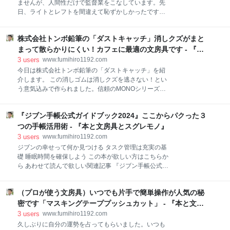
ませんが、人間性だけで監督業をこなしています。先
くものであって良いと思うのです。最近、流行の転売
日、ライトとレフトを間違えて恥ずかしかったです。
の人たちを見るのも嫌なので、あまりに希少価値をつ
周囲に指摘されるまで気がつきませんでした。そんな
けるような売り方はやめて欲しいと思うのです。 こん
レベルでも何とかなるものです。 得意なことは人の癖
なことをつぶやくのは僕だけでしょうか。 サブブログ
株式会社トンボ鉛筆の「ダストキャッチ」消しクズがまと
や得意不得意を見極めて覚えていること。一度見たこ
に書いた渾身の記事 news.yahoo.co.jp 僕のサブブログ
とは忘れないのでとても役に立ちます。現代の軟式野
まって散らかりにくい！カフェに最適の文房具です - 『本
（Yahoo!ブログ）に同じ文房具ネタで記事を書いてみ
球はとてもスマートになってきて、レベルもどんどん
と文房具とスグレモノ』
3
users
www.fumihiro1192.com
ま
アップしてきてます。でも、死ぬまで楽しくやりたい
今日は株式会社トンボ鉛筆の「ダストキャッチ」を紹
と思ってます。 何十年も前に「ビヨンド」というバッ
介します。 この消しゴムは消しクズを逃さない！とい
トが開発されて売れに売れました。バットのくせに柔
う意気込みで作られました。信頼のMONOシリーズか
らかくて、ボールを潰さずに打てば飛距離が出るとい
ら、圧倒的なまとまりやすさを実現したまとまるタイ
う不思議なバットなんですが、経験のない僕が使って
プです。消しクズがよくまとまり、さらに本体にくっ
もあまり効果はわかりませんでした。残念です。 そん
『ジブン手帳公式ガイドブック2024』ここからパクった３
つくので、周りを汚さずキレイに字が消せます。 間違
な不思議なバットと同じ名前の文房具を今日は紹介し
いなくカフェでの勉強や仕事にぴったりですので。推
つの手帳活用術 - 『本と文房具とスグレモノ』
ます。 ケーブルバンド「ビヨンド」の紹介 メッシュ構
してあげてください。 ダストキャッチ消しゴムが欲し
3
users
www.fumihiro1192.com
造の伸びる素材でケーブ
い方はこちらから トンボ鉛筆 消しゴム MONO モノダ
ジブンの幸せって何か見つける タスク管理は充実の基
ストキャッチ EN-DC ブラック トンボ(Tombow)
礎 睡眠時間を確保しよう この本が欲しい方はこちらか
Amazon トンボ鉛筆 消しゴム モノダストキャッチ×５
ら あわせて読んで欲しい関連記事 『ジブン手帳公式ガ
トンボ(Tombow) Amazon トンボ鉛筆 消しゴム MONO
イドブック2024』もう読まれましたか？僕は、毎年し
モノダストキャッチ 20個 EN-DC-20P トンボ
っかり読んで手帳術を勉強しています。この本に掲載
(Tombow) Amazon サブブログに書いた渾身の記事
（プロが使う文房具）いつでも片手で簡単操作が人気の秘
されている達人の手帳術をパクって進化していきたい
news.yahoo.co.jp 圧倒的なまと
と思っているのです。死ぬまで進化し続けていきたい
密です「マスキングテーププッシュカット」 - 『本と文房
です。 色々な制限を自分勝手に設定して諦めることは
具とスグレモノ』
3
users
www.fumihiro1192.com
意味がないです。なぜならば、現在生きている人たち
久しぶりに自分の運勢を占ってもらいました。いつも