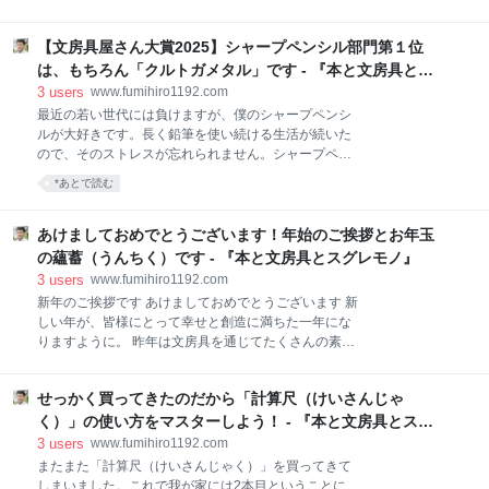
脱線を楽しみにしているので許してくださいね。 毎日
ル」が入っていて大流行したのだ。当時は、20円から
のように文房具を使っていると、「あと少しだけ使い
30円くらいだったような気がします。 なかなか出ない
やすければいいのに」と感じるアイテムがあります。
【文房具屋さん大賞2025】シャープペンシル部門第１位
レアなシールを求めて、友達と交換をするのだ。なに
そのひとつがペンケースです。 お気に入りの筆記具を
せ小学校の低学年がやることなのでよくトラブルもあ
は、もちろん「クルトガメタル」です - 『本と文房具とス
たくさん持ち歩けるのは嬉しいのですが、いざ使おう
った、盗難もあった。僕はそんな事象を横目で見てい
グレモノ』
3
users
www.fumihiro1192.com
と思った時に中身が重な
て巻き込まれないように注意していた。本当にくだら
最近の若い世代には負けますが、僕のシャープペンシ
ないと思っていた。 でも、この歳になるとその収集す
ルが大好きです。長く鉛筆を使い続ける生活が続いた
る気持ちがよくわかってきた。この気持ちが小さい頃
ので、そのストレスが忘れられません。シャープペン
に開花しなくて良かったです。これからは、自分ので
シルさえ使わせてくれたら、鉛筆を削らなくて済むの
*あとで読む
きる範囲で良識を持ちながら好きなものを集めていこ
にとよく考えていました。 小学校の頃に友達にシャー
うと思います。そして死んだらどこかに寄付したいで
プペンシルをプレゼントされたのが、僕のデビューで
す。 そんなイントロから今日も文房具紹介を始めます
す。人は嬉しい時には小躍りするんだということを実
あけましておめでとうございます！年始のご挨拶とお年玉
ね。 ボンボンドロップシールだって！ 世の中で大人気
感したのも、この時の経験で知りました。本当に忘れ
の蘊蓄（うんちく）です - 『本と文房具とスグレモノ』
になっているので
られないくらいの強烈な嬉しさでした。現代の人にわ
3
users
www.fumihiro1192.com
かるのかなぁ。 そんな経験を持つ僕が、今日は『文房
新年のご挨拶です あけましておめでとうございます 新
具屋さん大賞2025』のシャープペンシル部門で1位を
しい年が、皆様にとって幸せと創造に満ちた一年にな
獲得した「クルトガメタル」について書いていきま
りますように。 昨年は文房具を通じてたくさんの素敵
す。品薄状態も終わって、文房具屋さんで普通に買え
な出会いと発見がありました。今年も、各種文房具を
ることも、ユーザーにとっては嬉しいことですね。 そ
はじめとして、紙とペンの手書きの魅力などをより多
れでは、紹介していきましょう。 まずは『文房具屋さ
せっかく買ってきたのだから「計算尺（けいさんじゃ
くの方にお伝えできるよう、一層励んでまいります。
ん大賞2025』 2023年からスタートして13年も続いて
丁寧な発信に心がけます。 筆記具の線が未来を描き、
く）」の使い方をマスターしよう！ - 『本と文房具とスグ
いる『文房具
ノートが思考を広げるように、文房具でつながるご縁
レモノ』
3
users
www.fumihiro1192.com
に感謝しつつ、一筆一筆大切に過ごしていきたいと思
またまた「計算尺（けいさんじゃく）」を買ってきて
います。 本年もどうぞよろしくお願い申し上げます。
しまいました。これで我が家には2本目ということに