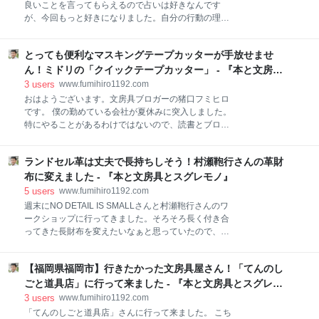
は全て条件が同じで、いつ何時終わるのかわからない
良いことを言ってもらえるので占いは好きなんです
人生を薄氷の上を歩くように毎日生きているからで
が、今回もっと好きになりました。自分の行動の理屈
す。全員、同じなのです。 だから努力しないのではな
がよくわかったし、今後の指針になるようなアドバイ
くて、だから努力するのです。そうすれば人生はキラ
スをもらえたからです。 どっちみち同じような場所に
キラ輝き出して、いつ死んでも後悔なく終えることが
とっても便利なマスキングテープカッターが手放せませ
着地するならば、ちょっと遠くへ、そして誰も着地し
出来るというものなのです。この理屈をしっかりと心
たことのない場所がいいなぁと思いますので、そうな
ん！ミドリの「クイックテープカッター」 - 『本と文房具
に留めながら日々精進して生きていきます。 そんな僕
るように頑張ろうと思います。そして、この文房具ブ
とスグレモノ』
3
users
www.fumihiro1192.com
がお届けする、
ログもますます進化させて行きたいと思ってます。 読
おはようございます。文房具ブロガーの猪口フミヒロ
者の皆さんに励ましていただいてここまできました。
です。 僕の勤めている会社が夏休みに突入しました。
恩返ししますからね。 マスキングテーププッシュカッ
特にやることがあるわけではないので、読書とブログ
トの紹介です creators.yahoo.co.jp レバーを引けば自
に専念したいと思っています。読みたい本が、クロー
動繰り出し！片手で使える「マスキングテープ プッシ
ゼットに隠してあるのですが、そろそろ入りきらなく
ュカット」が便利です - 猪口フミヒロ | Yahoo! JAPAN
ランドセル革は丈夫で長持ちしそう！村瀬鞄行さんの革財
なってきました。断捨離も兼ねて頑張ります。 ブログ
クリエイターズプログラム この文房具ご存知ですか？
の方はどんどん書き手としてのレベルは上がってきて
布に変えました - 『本と文房具とスグレモノ』
一度は廃版になったそうな
いると思います。高級料理も作ることができるスキル
5
users
www.fumihiro1192.com
は身につきつつあるのですが、いつもいつもそんな料
週末にNO DETAIL IS SMALLさんと村瀬鞄行さんのワ
理をだせるわけでもないので、その兼ね合いが難しい
ークショップに行ってきました。そろそろ長く付き合
ところです。 これからも頑張って文房具ブログを書い
ってきた長財布を変えたいなぁと思っていたので、試
ていきますので、応援お願いします。皆さんに読んで
作品の時から見守ってきた財布に変えることにしまし
いただいたり、コメントをいただけたりすることだけ
た。 アシュフォードの長財布は10年くらい使ったと思
が、僕のモチベーションの源泉です。これなら死ぬま
【福岡県福岡市】行きたかった文房具屋さん！「てんのし
います。思い出がいっぱい詰まった僕の大事な長財布
で楽しめるはずですので、ライフワークですね。 今日
なんですけど、そろそろ限界です。新しい財布をお迎
ごと道具店」に行って来ました - 『本と文房具とスグレモ
紹介したいのは、デザインフィルミドリカンパニーか
えしました。丈夫で長持ちしそうな長財布で使うのが
ノ』
3
users
www.fumihiro1192.com
ら出ている「クイックテー
楽しみです。 お値段もこのタイプのものにしてはお手
「てんのしごと道具店」さんに行って来ました。 こち