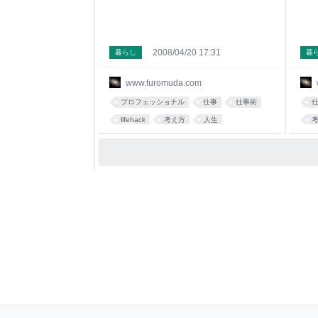
2008/04/20 17:31
暮らし
暮
www.furomuda.com
プロフェッショナル
仕事
仕事術
lifehack
考え方
人生
fromdusktildawn
考察
work
プロ
c