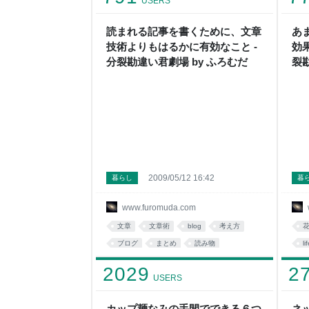
USERS
読まれる記事を書くために、文章
あ
技術よりもはるかに有効なこと -
効
分裂勘違い君劇場 by ふろむだ
裂
2009/05/12 16:42
暮らし
暮
www.furomuda.com
文章
文章術
blog
考え方
ブログ
まとめ
読み物
li
ビジネス
writing
tips
li
2029
2
USERS
カップ麺なみの手間でできる６つ
ネ