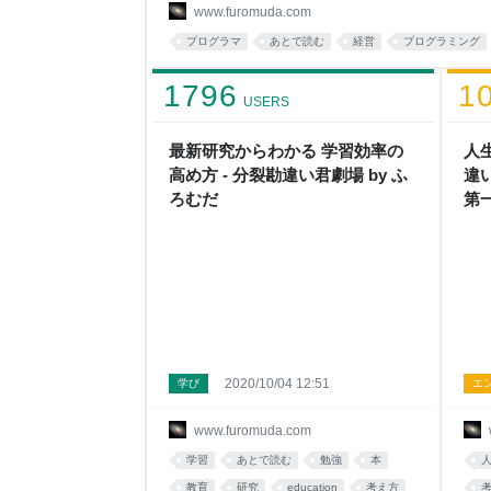
その彼が仕事論の本を書いた、という話を聞いて
www.furomuda.com
れないことも、その本から読み取れるだろうな」と
プログラマ
あとで読む
経営
プログラミング
生時代から含めて１０年ほどプログラマーをやっ
経験があるからだ。 プログラマーが経営者になる
1796
1
USERS
最新研究からわかる 学習効率の
人
高め方 - 分裂勘違い君劇場 by ふ
違
ろむだ
第一
ろ
2020/10/04 12:51
学び
エ
www.furomuda.com
学習
あとで読む
勉強
本
教育
研究
education
考え方