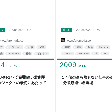
2008/08/03 16:21
2008/06/29 17:50
らし
暮らし
www.furomuda.com
www.furomuda.com
経営
ドラッカー
仕事
経済
睡眠
健康
生活
lifehack
労働
business
社会
ビジネス
health
lifehacks
食
life
読み物
fromdusktildawn
food
お役立ち
44
2009
USERS
USERS
08-04-17 - 分裂勘違い君劇場
１４個の身も蓋もない仕事の
ロジェクトの最初にあたって
- 分裂勘違い君劇場