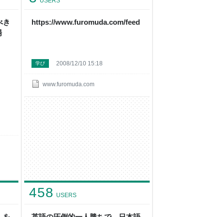
USERS
べき
https://www.furomuda.com/feed
場
2008/12/10 15:18
学び
www.furomuda.com
458
USERS
」を
英語の圧倒的一人勝ちで、日本語