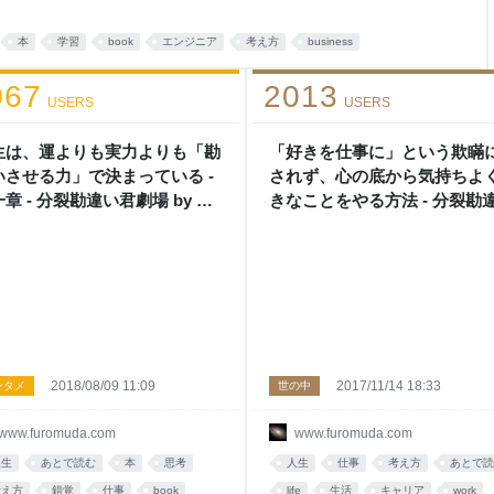
、「私なら、普通の人が読み取
思った。 なぜなら、私は、学
本
学習
book
エンジニア
考え方
business
た後、起業して経営者になった
と、世界がどのように見
067
2013
USERS
USERS
生は、運よりも実力よりも「勘
「好きを仕事に」という欺瞞
いさせる力」で決まっている -
されず、心の底から気持ちよ
章 - 分裂勘違い君劇場 by ふ
きなことをやる方法 - 分裂勘
むだ
君劇場
2018/08/09 11:09
2017/11/14 18:33
ンタメ
世の中
www.furomuda.com
www.furomuda.com
人生
あとで読む
本
思考
人生
仕事
考え方
あとで読
考え方
錯覚
仕事
book
life
生活
キャリア
work