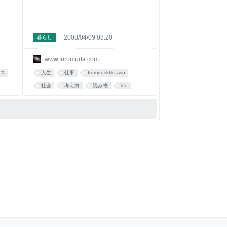
2008/04/09 08:20
暮らし
www.furomuda.com
ス
人生
仕事
fromdusktildawn
社会
考え方
読み物
life
business
マッチョ
work