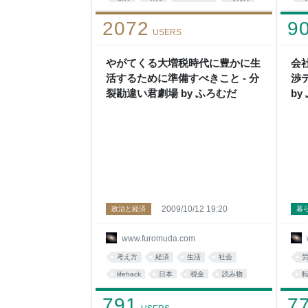
book
study
2072
9
USERS
やがてくる大増税時代に豊かに生
会
活するために準備すべきこと - 分
渉
裂勘違い君劇場 by ふろむだ
by
2009/10/12 19:20
政治と経済
暮
www.furomuda.com
考え方
経済
生活
社会
lifehack
日本
税金
読み物
あとで読む
政治
791
7