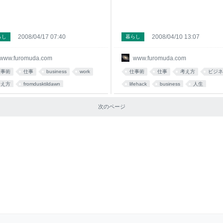
2008/04/17 07:40
2008/04/10 13:07
らし
暮らし
www.furomuda.com
www.furomuda.com
仕事術
仕事
business
work
仕事術
仕事
考え方
ビジネ
考え方
fromdusktildawn
lifehack
business
人生
コミュニケーション
lifehack
人生
自己啓発
work
まとめ
次のページ
ommunication