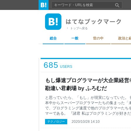
トップへ戻る
総合
一般
世の中
政治と
685
USERS
もし爆速プログラマーが大企業経営者
勘違い君劇場 by ふろむだ
と思っていたら、「もし」が現実になっていた。 
本中からスーパープログラマーたちの集まった「
で、プログラミング速度で他のプログラマーたち
マーである。 『諸君 私はプログラミングが好き
どプログラミングを愛してやまない彼は、アプレッ
2020/10/28 14:10
テクノロジー
して成功させた後、今は、３７００万人の顧客基
高のクレジットカード会社、クレディセゾンの常務