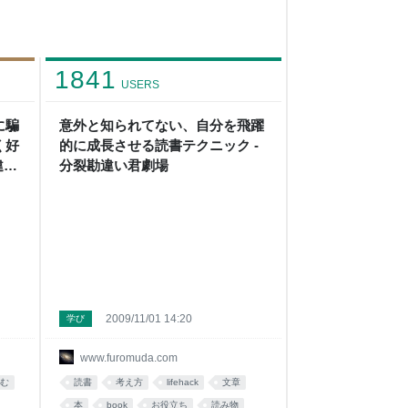
1841
USERS
に騙
意外と知られてない、自分を飛躍
く好
的に成長させる読書テクニック -
違い
分裂勘違い君劇場
2009/11/01 14:20
学び
www.furomuda.com
む
読書
考え方
lifehack
文章
本
book
お役立ち
読み物