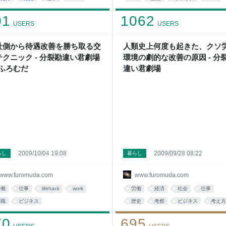
人間
life
lifehack
社会
01
1062
USERS
USERS
社側から待遇改善を勝ち取る交
人類史上何度も起きた、クソ
テクニック - 分裂勘違い君劇場
環境の劇的な改善の原因 - 分
 ふろむだ
違い君劇場
2009/10/04 19:08
2009/09/28 08:22
らし
暮らし
www.furomuda.com
www.furomuda.com
労働
仕事
lifehack
work
労働
経済
社会
仕事
転職
ビジネス
歴史
考察
ビジネス
考え方
コミュニケーション
business
business
政治
70
695