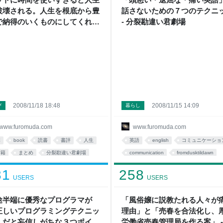
破壊される。人生を根底から豊
話さないための７つのテクニ
で納得のいくものにしてくれる
- 分裂勘違い君劇場
書２５冊を紹介-分裂勘違い君
場
2008/11/18 18:48
2008/11/15 14:09
び
暮らし
www.furomuda.com
www.furomuda.com
本
book
読書
書評
人生
英語
english
コミュニケーショ
書籍
まとめ
分裂勘違い君劇場
communication
fromdusktildawn
fehack
fromdusktildawn
語学
tips
分裂勘違い君劇場
31
258
USERS
USERS
study
英語学習
途半端に優秀なプログラマが
「風俗嬢に説教たれる人々が
正しいプログラミングテクニッ
理由」と「売春を合法化し、
」だと妄信しがちな３つポイン
労働省売春管理局を作る案」 -