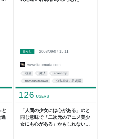
2008/09/07 15:11
暮らし
www.furomuda.com
税金
経済
economy
fromdusktildawn
分裂勘違い君劇場
economics
ネタ
business
tax
126
USERS
社会
っと
「人間の少女には心がある」のと
勘違
同じ意味で「二次元のアニメ美少
女にも心がある」かもしれないよ
- 分裂勘違い君劇場