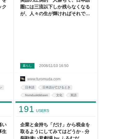
ック
圏には三流以下しか残らなくなる
が、人々の生が輝ければそれでい
い - 分裂勘違い君劇場
2008/11/10 16:50
暮らし
www.furomuda.com
ン
日本語
日本語が亡びるとき
fromdusktildawn
文化
英語
english
教育
education
book
191
USERS
culture
痛い
企業と金持ち「だけ」から税金を
厚生
取るようにしてみてはどうか - 分
 分
裂勘違い君劇場 by ふろむだ