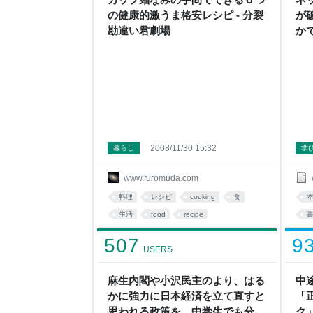
の健康的激うま格安レシピ - 分裂
が
勘違い君劇場
か
良
劇
2008/11/30 15:32
暮らし
学
www.furomuda.com
料理
レシピ
cooking
食
生活
food
recipe
これはすごい
まとめ
life
li
507
9
USERS
麻生内閣や小沢民主のより、はる
中
かに強力に日本経済を立て直すと
「
思われる政策を、中学生でも分か
ク