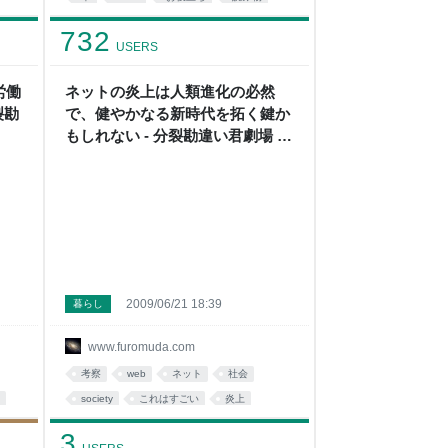
あとで読む
ライフハック
732
USERS
労働
ネットの炎上は人類進化の必然
裂勘
で、健やかなる新時代を拓く鍵か
もしれない - 分裂勘違い君劇場 by
ふろむだ
2009/06/21 18:39
暮らし
www.furomuda.com
考察
web
ネット
社会
society
これはすごい
炎上
読み物
はてな
fromdusktildawn
3