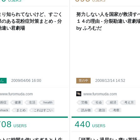
USERS
USERS
読み物
社会
まり知られてないけど、すごく
努力しない人を国家が救済す
果のある花粉症対策まとめ - 分
１４の理由 - 分裂勘違い君劇
勘違い君劇場
by ふろむだ
2009/04/06 16:00
2008/12/14 14:52
らし
世の中
www.furomuda.com
www.furomuda.com
花粉症
健康
生活
health
労働
社会
経済
考え方
fehack
まとめ
これはすごい
読み物
政治
考察
fe
医療
tips
fromdusktildawn
society
福祉
708
440
USERS
USERS
ットに時間を使いすぎると人生
「頭悪い・退屈な・痛い英語