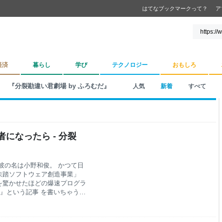
はてなブックマークって？
ア
経済
暮らし
学び
テクノロジー
おもしろ
『分裂勘違い君劇場 by ふろむだ』
人気
新着
すべて
になったら - 分裂
彼の名は小野和俊。 かつて日
未踏ソフトウェア創造事業」
を驚かせたほどの爆速プログラ
だ』という記事 を書いちゃうほ
ソというITベンチャーを起業
盤を持ち、年間５兆円近い取引
執行役員CTOをやっている。