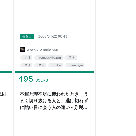
2008/04/22 06:43
暮らし
www.furomuda.com
心理
fromdusktildawn
哲学
ネタ
文化
二次元
paradigm
ri倫理
オタク
読み物
495
USERS
法則
不運と理不尽に襲われたとき、う
まく切り抜ける人と、逃げ切れず
に酷い目に会う人の違い - 分裂勘
違い君劇場