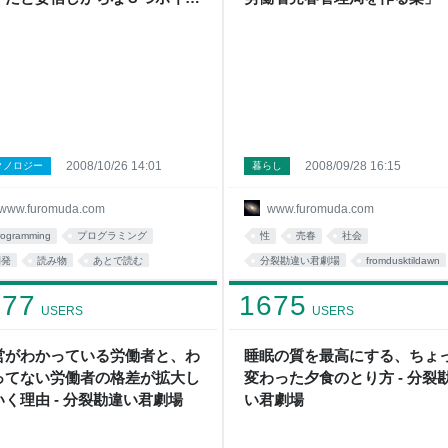
- 分裂勘違い君劇場
裂勘違い君劇場 by ふろむだ
2008/10/26 14:01
2008/09/28 16:15
クノロジー
暮らし
www.furomuda.com
www.furomuda.com
rogramming
プログラミング
性
売春
社会
開発
読み物
あとで読む
分裂勘違い君劇場
fromdusktildawn
romdusktildawn
*プログラミング
経済
society
economy
177
1675
USERS
USERS
ps
プログラム
*programming
興味深い
読み物
営がわかっている労働者と、わ
睡眠の質を最高にする、ちょ
ってない労働者の格差が拡大し
変わった夕食のとり方 - 分裂
いく理由 - 分裂勘違い君劇場
い君劇場