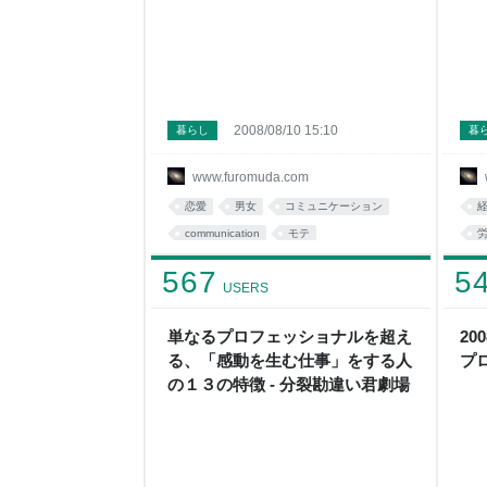
2008/08/10 15:10
暮らし
暮
www.furomuda.com
恋愛
男女
コミュニケーション
communication
モテ
fromdusktildawn
ネタ
非モテ
567
5
USERS
読み物
life
単なるプロフェッショナルを超え
20
る、「感動を生む仕事」をする人
プ
の１３の特徴 - 分裂勘違い君劇場