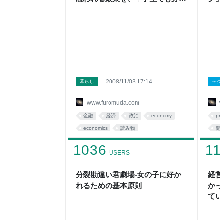
るように解説してみる - 分裂勘違
ト 
い君劇場
2008/11/03 17:14
暮らし
テ
www.furomuda.com
金融
経済
政治
economy
p
economics
読み物
分裂勘違い君劇場
fromdusktildawn
f
1036
1
USERS
社会
考察
ti
分裂勘違い君劇場-女の子に好か
経
れるための基本原則
か
て