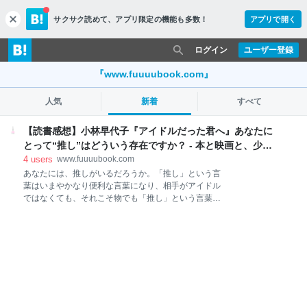
サクサク読めて、
アプリ限定の機能も多数！
アプリで開く
c
l
o
ログイン
ユーザー登録
s
e
『www.fuuuubook.com』
人気
新着
すべて
【読書感想】小林早代子『アイドルだった君へ』あなたに
とって“推し”はどういう存在ですか？ - 本と映画と、少し
寄り道
4
users
www.fuuuubook.com
あなたには、推しがいるだろうか。「推し」という言
葉はいまやかなり便利な言葉になり、相手がアイドル
ではなくても、それこそ物でも「推し」という言葉を
使うことがある。『舟を編む』で読んだ、言葉が成長
するということを思い出す。 アイドルだった君へ（新
潮文庫） 作者:小林早代子 新潮社 Amazon 小林早代子
『アイドルだった君へ』あらすじ アイドルになりたく
て仕方がなかったあたしとアイドルに憧れたことのな
い相方、元アイドルの母親のせいで注目される子供た
ち、親友の推しに顔を似せていく女子大生。アイドル
は色んなものを覆い隠して、私たちに微笑みかけてく