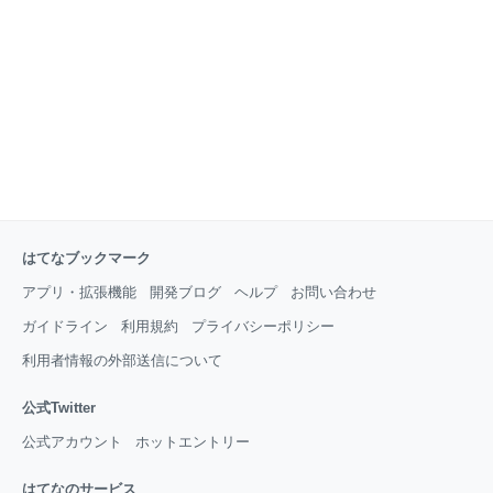
る。曖昧に乱暴に過ぎていく毎日に推しがいてくれて
よかった。「女による女のためのR-18文学賞」読者賞
受賞作を含む珠玉の短編集。『くたばれ地下アイド
ル』改題。（新潮社HPより引用） かわいらしい装丁
と、『アイドルだった君へ』という惹かれるしかない
タイトルで何
はてなブックマーク
アプリ・拡張機能
開発ブログ
ヘルプ
お問い合わせ
ガイドライン
利用規約
プライバシーポリシー
利用者情報の外部送信について
公式Twitter
公式アカウント
ホットエントリー
はてなのサービス