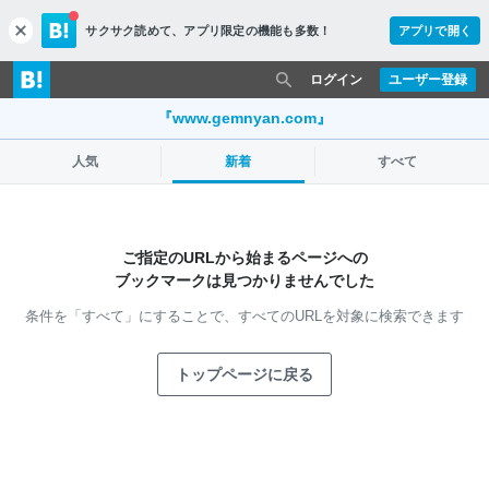
サクサク読めて、
アプリ限定の機能も多数！
アプリで開く
c
l
o
ログイン
ユーザー登録
s
e
『www.gemnyan.com』
人気
新着
すべて
ご指定のURLから始まるページへの
ブックマークは見つかりませんでした
条件を「すべて」にすることで、
すべてのURLを対象に検索できます
トップページに戻る