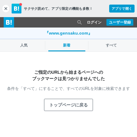
サクサク読めて、
アプリ限定の機能も多数！
アプリで開く
c
l
o
ログイン
ユーザー登録
s
e
『www.gensaku.com』
人気
新着
すべて
ご指定のURLから始まるページへの
ブックマークは見つかりませんでした
条件を「すべて」にすることで、
すべてのURLを対象に検索できます
トップページに戻る