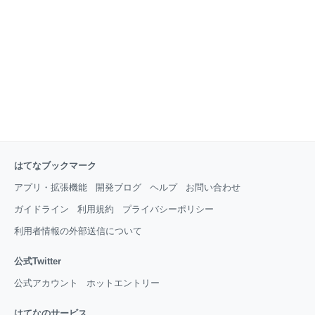
はてなブックマーク
アプリ・拡張機能
開発ブログ
ヘルプ
お問い合わせ
ガイドライン
利用規約
プライバシーポリシー
利用者情報の外部送信について
公式Twitter
公式アカウント
ホットエントリー
はてなのサービス