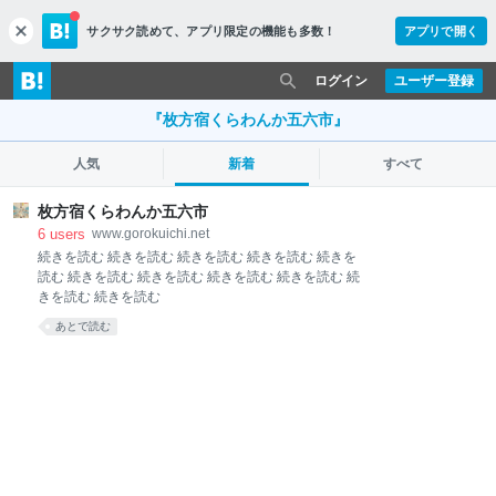
サクサク読めて、
アプリ限定の機能も多数！
アプリで開く
c
l
o
ログイン
ユーザー登録
s
e
『枚方宿くらわんか五六市』
人気
新着
すべて
枚方宿くらわんか五六市
6
users
www.gorokuichi.net
続きを読む 続きを読む 続きを読む 続きを読む 続きを
読む 続きを読む 続きを読む 続きを読む 続きを読む 続
きを読む 続きを読む
あとで読む