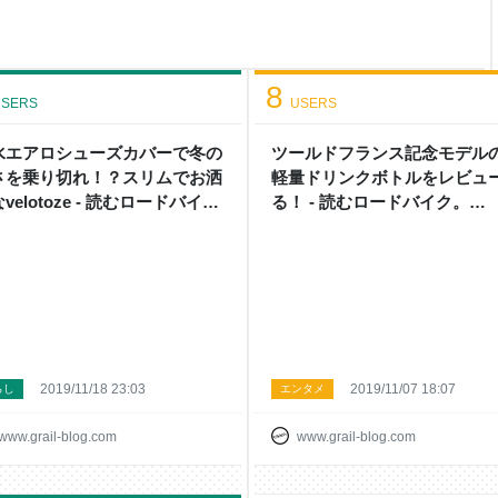
い！ よく聞く「BBの規格」っ
違い フレームのシェルサイズの
クのシャフト幅の規格が乱立し
8
SERS
USERS
水エアロシューズカバーで冬の
ツールドフランス記念モデル
さを乗り切れ！？スリムでお洒
軽量ドリンクボトルをレビュ
velotoze - 読むロードバイ
る！ - 読むロードバイク。
 "WithGrail" (ウィズグレイ
"WithGrail" (ウィズグレイル)
2019/11/18 23:03
2019/11/07 18:07
らし
エンタメ
www.grail-blog.com
www.grail-blog.com