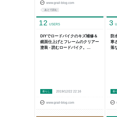
る前に <キーポイント>ここだけは押さえておきた
www.grail-blog.com
て？ ｜”フレーム側”と“クランク側”のそれぞれの
あとで読む
規格が乱立している！｜BB外径との関係 クラン
ている！｜BB内径との関係 コンバー
12
3
USERS
U
DIYでロードバイクのキズ補修＆
防
鏡面仕上げとフレームのクリアー
寒
塗装 - 読むロードバイク。
落な
"WithGrail" (ウィズグレイル)
ク。
ル)
2019/12/22 22:16
暮らし
暮
www.grail-blog.com