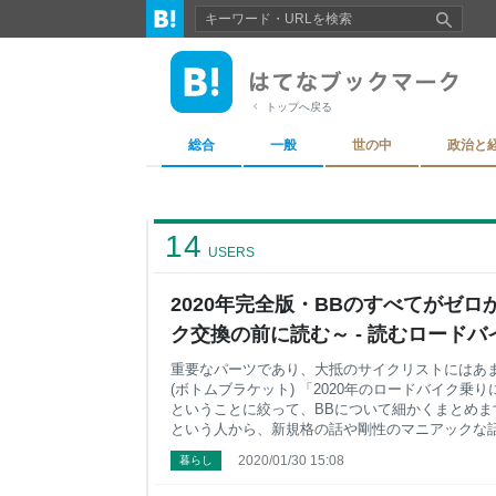
トップへ戻る
総合
一般
世の中
政治と
14
USERS
2020年完全版・BBのすべてがゼロ
ク交換の前に読む～ - 読むロードバイク。
(ウィズグレイル)
重要なパーツであり、大抵のサイクリストにはあ
(ボトムブラケット) 「2020年のロードバイク乗
ということに絞って、BBについて細かくまとめま
という人から、新規格の話や剛性のマニアックな話
ついてまとめよう｜知識がゼロの人向け BBにつ
2020/01/30 15:08
暮らし
い？ そもそもBBってロードバイクのどのパーツ？
ーツなの？ なぜBBの種類(規格)を知らなければ