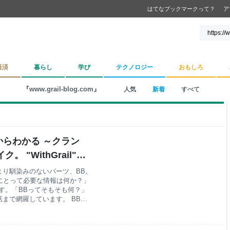
はてなブックマークって？
ア
経済
暮らし
学び
テクノロジー
おもしろ
『www.grail-blog.com』
人気
新着
すべて
からわかる ～クラン
 "WithGrail"
まり馴染みのないパーツ、BB。
りにとって必要な情報は何か？」
す。「BBってそもそも何？」
まで網羅しています。 BBに
いて、どうやって勉強すればい
 BBの役割は？無いとダメなパ
いけないのか？｜クランク交換す