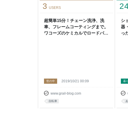
3
2
USERS
超簡単15分！チェーン洗浄、洗
シ
車、フレームコーティングまで。
器
ワコーズのケミカルでロードバイ
っ
クをメンテナンス - 読むロードバ
"W
イク。 "WithGrail" (ウィズグレ
イル)
2019/10/21 00:09
世の中
暮
www.grail-blog.com
自転車