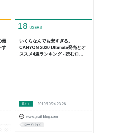
18
USERS
の最
いくらなんでも安すぎる。
ーす
CANYON 2020 Ultimate発売とオ
ススメ4選ランキング - 読むロー
ドバイク。 "WithGrail" (ウィズグ
レイル)
2019/10/24 23:26
暮らし
www.grail-blog.com
ロードバイク