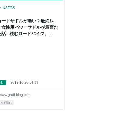
4
USERS
ョートサドルが痛い？最終兵
・女性用パワーサドルが最高だ
た話 - 読むロードバイク。
ithGrail" (ウィズグレイル)
2019/10/20 14:39
らし
www.grail-blog.com
あとで読む