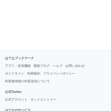
ギュッ体操 両肩にギュッと力を入れ１０秒、一気に力
を解放 足を伸ばして座った状態で、 つま先を上にギュ
ッと力を入れ続け、一気に力を抜く。 ＊脱力が大事。
体を緩めることで心のリラックスに繋がり、不安も抑
制される。 脱力の感覚を覚え、日ごろか
はてなブックマーク
アプリ・拡張機能
開発ブログ
ヘルプ
お問い合わせ
ガイドライン
利用規約
プライバシーポリシー
利用者情報の外部送信について
公式Twitter
公式アカウント
ホットエントリー
はてなのサービス