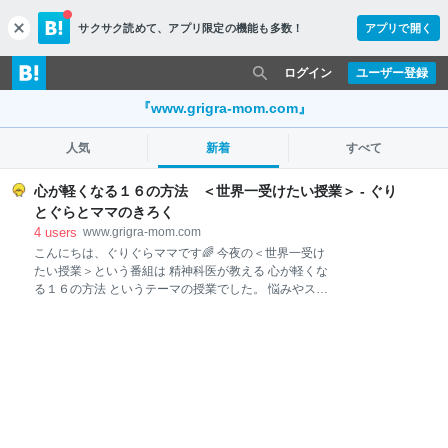
サクサク読めて、
アプリ限定の機能も多数！
アプリで開く
c
l
o
ログイン
ユーザー登録
s
e
『www.grigra-mom.com』
人気
新着
すべて
心が軽くなる１６の方法 ＜世界一受けたい授業＞ - ぐり
とぐらとママのきろく
4
users
www.grigra-mom.com
こんにちは、ぐりぐらママです🌈 今夜の＜世界一受け
たい授業＞という番組は 精神科医が教える 心が軽くな
る１６の方法 というテーマの授業でした。 悩みやスト
レスが多くなりがちな日常、 少しでも心を軽くして過
ごせたらいいなと思います。 これらは、全部やらなけ
ればいけないわけではなく、 自分にあった方法を見つ
けられたらということなので、 ヒントになるといいな
と思いまとめてみました。 １．ため息をつく 自律神経
を回復させる体の作用。 ＋深呼吸をすると体も緩み気
持ちも楽になる。 ２．背筋を伸ばす ストレスホルモン
（コルチゾール）を低下する。 ３．肩とふくらはぎの