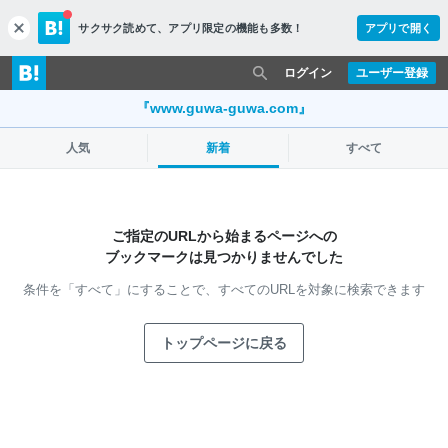
サクサク読めて、
アプリ限定の機能も多数！
アプリで開く
c
l
o
ログイン
ユーザー登録
s
e
『www.guwa-guwa.com』
人気
新着
すべて
ご指定のURLから始まるページへの
ブックマークは見つかりませんでした
条件を「すべて」にすることで、
すべてのURLを対象に検索できます
トップページに戻る