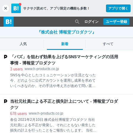
サクサク読めて、
アプリ限定の機能も多数！
アプリで開く
c
l
o
ログイン
ユーザー登録
s
e
『株式会社 博報堂プロダクツ』
人気
新着
すべて
「バズ」を狙わず効果を上げるSNSマーケティングの活用
事情 - 博報堂プロダクツ
3
users
www.h-products.co.jp
SNSを中心としたコミュニケーションが主流となった
今、どのように公式アカウントを運用し成果を求めて
いくべきなのか、その手法や考え方が改めて問い直さ
れています。SNSマーケティングでは以前より「拡散
＝バズ」を狙う発想がありましたが、バズを狙わずと
当社元社員による不正と損失計上について - 博報堂プロダ
もファンの感情に寄り添うことでブランドやサービス
に対する好意を形成できると語るのは、博報堂プロダ
クツ
クツのSNSディレクターである小川宗紘。SNSがなぜ
678
users
www.h-products.co.jp
企業と生活者のコミュニケーションに向いているのか
各位 2021年2月10日 株式会社博報堂プロダクツ 当社
といった背景も含め、最新のSNSマーケティング事情
元社員による不正が発覚し、それにともない発生した
を紹介します。 企業のSNSマーケティング活用の現状
損失の計上を行ったことをご報告いたします。 当社に