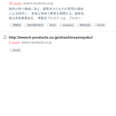
33
users
www.h-products.co.jp
制作が持つ価値に加え、顧客化そのものの実現が価値
となる時代へ。 多様な領域で事業を展開する、顧客化
接点実装事業会社。 博報堂プロダクツは、プロモーシ
ョン領域で培った「こしらえる力」を、 時代の進化と
博報堂
Web制作会社
flash
company
制作会社
recruit
掛け合わせながらさらに発展、拡張させていきます。
広告
自らの好きを生業とするプロによる「専門性」と「実
施力」を兼ね備えた 8事業セグメント、13の事業本
http://www.h-products.co.jp/shashinsanmyaku/
部、３支社で構成。 これまでの「総合制作事業会社」
4
users
www.h-products.co.jp
から、多様な領域を展開する「顧客化接点実装事業会
photo
社」として、 生活者、企業、社会へと価値を提供して
まいります。 事業領域をみる SOLUTIONSソリューシ
ョン 8事業セグメント、13の事業本部、3支社で構
成。自らの好きを生業とするからこそたどり着ける
「専門性」と「実施力」により実現する、「顧客化
力」あるソリューションをご紹介します。