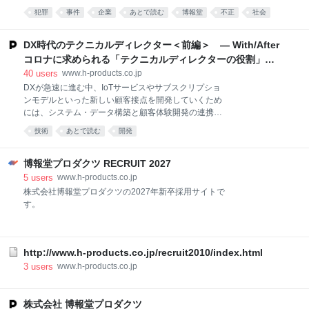
──SNSディレクターとは、どのようなお仕事です
おいて、このような事案が発生し、関係者の皆様に多
犯罪
事件
企業
あとで読む
博報堂
不正
社会
か。 小川 私が所属しているデジタルプロモーション事
大なるご迷惑とご心配をおかけいたしますこと、心よ
業本部は、WebやSNSなどデジタルが関連する領域を
law
finance
social
りお詫び申し上げます。 当社元社員（2021年1月29日
幅広く対応する部署です。その中でブランドやサービ
付懲戒解雇）は、2016年からの4年間にわたって当社
DX時代のテクニカルディレクター＜前編＞ — With/After
スの認知獲得やエンゲージメントの向上を図るさまざ
名を騙って金券及び商品券の発注を行い、入手した金
コロナに求められる「テクニカルディレクターの役割」と
まなプロ
券及び商品券を現金に換金し、当該発注の代金を支払
は？ — - 博報堂プロダクツ
40
users
www.h-products.co.jp
うために金券及び商品券の発注と現金への換金を繰り
DXが急速に進む中、IoTサービスやサブスクリプショ
返していました。また、換金により得た現金の一部を
ンモデルといった新しい顧客接点を開発していくため
元社員が個人的に使用していたことを確認しておりま
には、システム・データ構築と顧客体験開発の連携が
す。 当該発注は、当社の業務とは関わりのない、元社
重要となります。プロモーション領域においても「面
員による不正な詐欺行為ないし背任行為ではあります
技術
あとで読む
開発
白いアイディアはあるのに思い通りにカタチにならな
が、民法の表見代理または使用者責任に基づき、当社
い」「確かな技術やシステムはあるのに、世の中に浸
としての発注先への支払い義務があることが顧問弁護
透しない」「試行錯誤に時間を費やしていたら、他社
博報堂プロダクツ RECRUIT 2027
士への
に先を越されてしまった」そんな声を多く聞くように
5
users
www.h-products.co.jp
なりました。マーケットイン/プロダクトアウトの二元
株式会社博報堂プロダクツの2027年新卒採用サイトで
論では解決できなくなった企業課題を解決するキーパ
す。
ーソンとして、今注目されている「テクニカルディレ
クター」とは一体どんな存在なのでしょうか。DX成功
へのヒントをご紹介します。 ※プロフィールはこちら
＜前編＞でご紹介するのは、ハイブリッドな専門性を
http://www.h-products.co.jp/recruit2010/index.html
持ち、チームの核となってDXを推進する「テクニカル
3
users
www.h-products.co.jp
ディレクター」の役割について。クリエイティブとテ
クノロジーを有機的
株式会社 博報堂プロダクツ