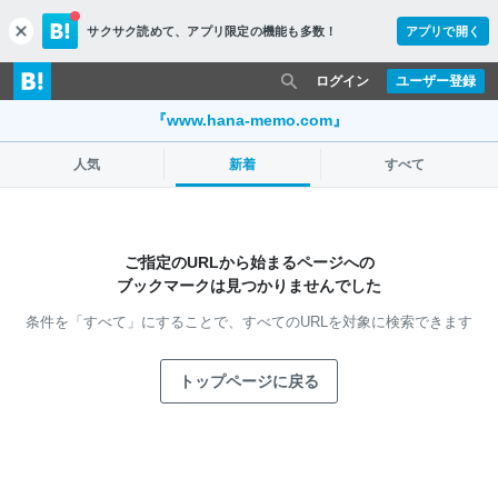
サクサク読めて、
アプリ限定の機能も多数！
アプリで開く
c
l
o
ログイン
ユーザー登録
s
e
『www.hana-memo.com』
人気
新着
すべて
ご指定のURLから始まるページへの
ブックマークは見つかりませんでした
条件を「すべて」にすることで、
すべてのURLを対象に検索できます
トップページに戻る